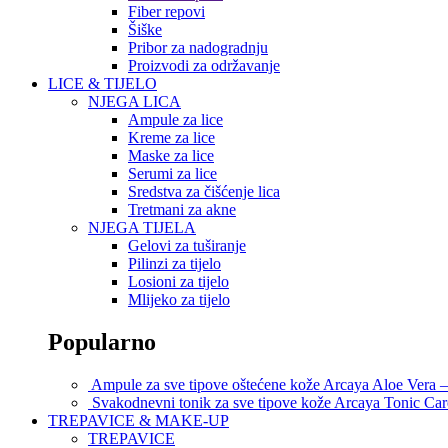
Fiber repovi
Šiške
Pribor za nadogradnju
Proizvodi za održavanje
LICE & TIJELO
NJEGA LICA
Ampule za lice
Kreme za lice
Maske za lice
Serumi za lice
Sredstva za čišćenje lica
Tretmani za akne
NJEGA TIJELA
Gelovi za tuširanje
Pilinzi za tijelo
Losioni za tijelo
Mlijeko za tijelo
Popularno
Ampule za sve tipove oštećene kože Arcaya Aloe Vera 
Svakodnevni tonik za sve tipove kože Arcaya Tonic Ca
TREPAVICE & MAKE-UP
TREPAVICE