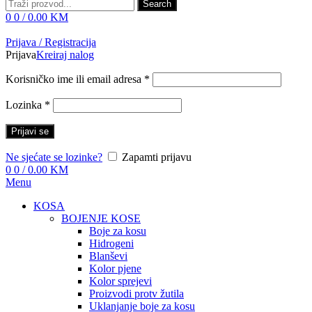
Search
0
0
/
0.00
KM
Prijava / Registracija
Prijava
Kreiraj nalog
Korisničko ime ili email adresa
*
Lozinka
*
Prijavi se
Ne sjećate se lozinke?
Zapamti prijavu
0
0
/
0.00
KM
Menu
KOSA
BOJENJE KOSE
Boje za kosu
Hidrogeni
Blanševi
Kolor pjene
Kolor sprejevi
Proizvodi protv žutila
Uklanjanje boje za kosu