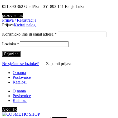
051 890 362 Gradiška - 051 893 141 Banja Luka
pozovite nas
Prijava / Registracija
Prijava
Kreiraj nalog
Korisničko ime ili email adresa
*
Lozinka
*
Prijavi se
Ne sjećate se lozinke?
Zapamti prijavu
O nama
Poslovnice
Katalozi
O nama
Poslovnice
Katalozi
AKCIJE