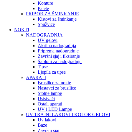
Konture
Palete
PRIBOR ZA ŠMINKANJE
Kistovi za šminkanje
Spužvice
NOKTI
NADOGRADNJA
UV gelovi
Akrilna nadogradnja
Priprema nadogradnje
Završni sjaj i fiksiranje
Šabloni za nadogradnju
Tipse
Ljepila za tipse
APARATI
Brusilice za nokte
Nastavci za brusilice
Stolne lampe
Usisivači
Ostali aparati
UV i LED Lampe
UV TRAJNI LAKOVI I KOLOR GELOVI
Uv lakovi
Baze
Završni sjaj