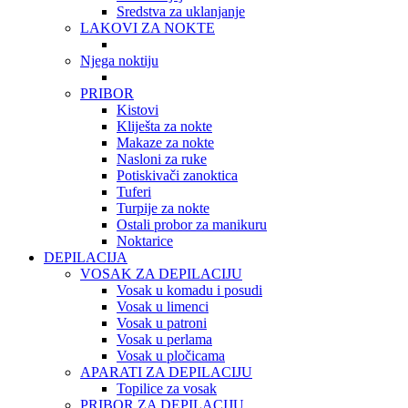
Sredstva za uklanjanje
LAKOVI ZA NOKTE
Njega noktiju
PRIBOR
Kistovi
Kliješta za nokte
Makaze za nokte
Nasloni za ruke
Potiskivači zanoktica
Tuferi
Turpije za nokte
Ostali probor za manikuru
Noktarice
DEPILACIJA
VOSAK ZA DEPILACIJU
Vosak u komadu i posudi
Vosak u limenci
Vosak u patroni
Vosak u perlama
Vosak u pločicama
APARATI ZA DEPILACIJU
Topilice za vosak
PRIBOR ZA DEPILACIJU