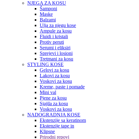
NJEGA ZA KOSU
Šamponi
Maske
Balzami
Ulja za njegu kose
Ampule za kosu
Fluidi i kristali
Protiv peruti
Serumi i eliksiri
Sprejevi i losioni
Tretmani za kosu
STYLING KOSE
Gelovi za kosu
Lakovi za kosu
Voskovi za kosu
Kreme, paste i pomade
Mini val
Pjene za kosu
Sjajila za kosu
Voskovi za kosu
NADOGRADNJA KOSE
Ekstenzije sa keratinom
Ekstenzije tape in
Klipsne
Prirodni repovi