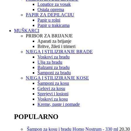
Lopatice za vosak
Ostala oprema
PAPIR ZA DEPILACIJU
Papir u rolni
Papir u trakicama
MUŠKARCI
PRIBOR ZA BRIJANJE
Aparati za brijanje
Britve, žileti i trimeri
NJEGA I STILIZIRANJE BRADE
Voskovi za bradu
Ulja za bradu
Balzami za bradu
Šamponi za bradu
NJEGA I STILIZIRANJE KOSE
Šamponi za kosu
Gelovi za kosu
Sprejevi i losioni
Voskovi za kosu
Kreme, paste i pomade
POPULARNO
Šampon za kosu i bradu Homo Nostrum - 330 ml
20.30