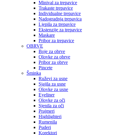
Minival za trepavice
Trakaste trepavice
Individualne trepavice
Nadogradnja trepavica
Ljepila za trepavice
Ekstenzije za trepavice
Maskare
Pribor za trepavice
OBRVE
Boje za obrve
Olovke za obrve
Pribor za obrve
Pincete
Šminka
Ruževi za usne
Sjajila za usne
Olovke za usne
Eyeliner
Olovke za oči
Sjenila za oči
Prajmeri
Highlighteri
Rumenila
Puderi
Korektori