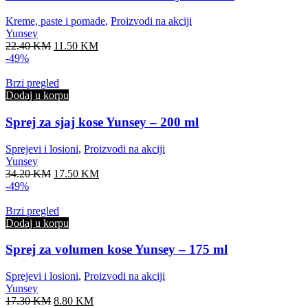
Kreme, paste i pomade
,
Proizvodi na akciji
Yunsey
Original
Current
22.40
KM
11.50
KM
price
price
-49%
was:
is:
22.40 KM.
11.50 KM.
Brzi pregled
Dodaj u korpu
Sprej za sjaj kose Yunsey – 200 ml
Sprejevi i losioni
,
Proizvodi na akciji
Yunsey
Original
Current
34.20
KM
17.50
KM
price
price
-49%
was:
is:
34.20 KM.
17.50 KM.
Brzi pregled
Dodaj u korpu
Sprej za volumen kose Yunsey – 175 ml
Sprejevi i losioni
,
Proizvodi na akciji
Yunsey
Original
Current
17.30
KM
8.80
KM