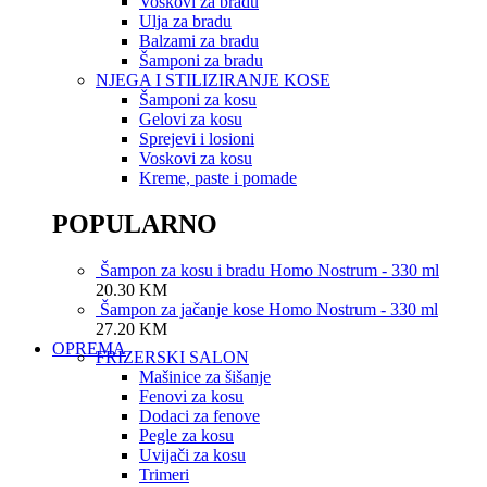
Voskovi za bradu
Ulja za bradu
Balzami za bradu
Šamponi za bradu
NJEGA I STILIZIRANJE KOSE
Šamponi za kosu
Gelovi za kosu
Sprejevi i losioni
Voskovi za kosu
Kreme, paste i pomade
POPULARNO
Šampon za kosu i bradu Homo Nostrum - 330 ml
20.30
KM
Šampon za jačanje kose Homo Nostrum - 330 ml
27.20
KM
OPREMA
FRIZERSKI SALON
Mašinice za šišanje
Fenovi za kosu
Dodaci za fenove
Pegle za kosu
Uvijači za kosu
Trimeri