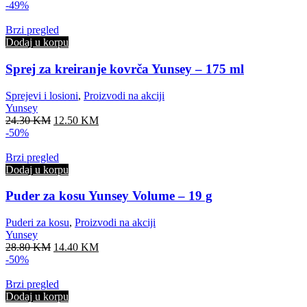
price
price
-49%
was:
is:
17.30 KM.
8.80 KM.
Brzi pregled
Dodaj u korpu
Sprej za kreiranje kovrča Yunsey – 175 ml
Sprejevi i losioni
,
Proizvodi na akciji
Yunsey
Original
Current
24.30
KM
12.50
KM
price
price
-50%
was:
is:
24.30 KM.
12.50 KM.
Brzi pregled
Dodaj u korpu
Puder za kosu Yunsey Volume – 19 g
Puderi za kosu
,
Proizvodi na akciji
Yunsey
Original
Current
28.80
KM
14.40
KM
price
price
-50%
was:
is:
28.80 KM.
14.40 KM.
Brzi pregled
Dodaj u korpu