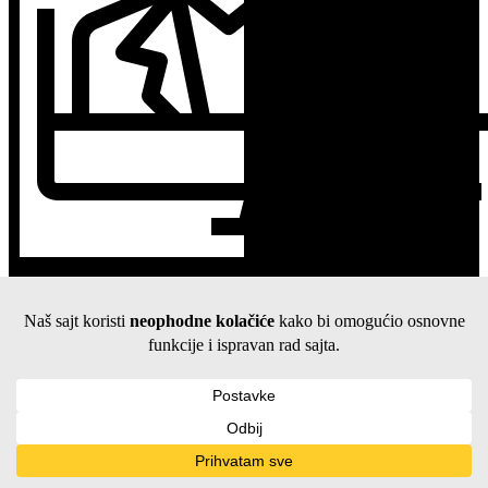
KORISNIČKA PODRŠKA
051 890 362
KONTAKT