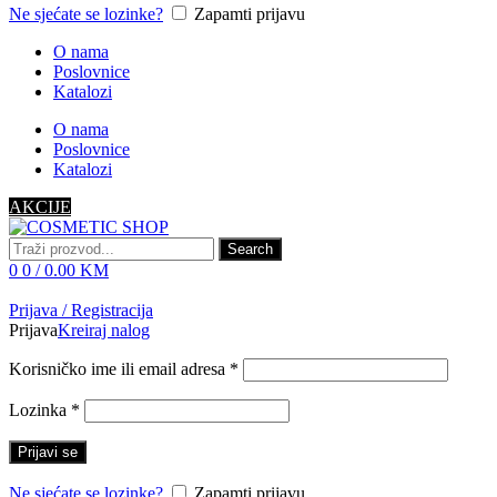
Ne sjećate se lozinke?
Zapamti prijavu
O nama
Poslovnice
Katalozi
O nama
Poslovnice
Katalozi
AKCIJE
Search
0
0
/
0.00
KM
Prijava / Registracija
Prijava
Kreiraj nalog
Korisničko ime ili email adresa
*
Lozinka
*
Prijavi se
Ne sjećate se lozinke?
Zapamti prijavu