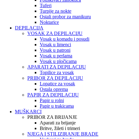
Tuferi
Turpije za nokte
Ostali probor za manikuru
Noktarice
DEPILACIJA
VOSAK ZA DEPILACIJU
Vosak u komadu i posudi
Vosak u limenci
Vosak u patroni
Vosak u perlama
Vosak u pločicama
APARATI ZA DEPILACIJU
Topilice za vosak
PRIBOR ZA DEPILACIJU
Lopatice za vosak
Ostala oprema
PAPIR ZA DEPILACIJU
Papir u rolni
Papir u trakicama
MUŠKARCI
PRIBOR ZA BRIJANJE
Aparati za brijanje
Britve, žileti i trimeri
NJEGA I STILIZIRANJE BRADE