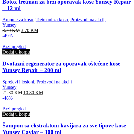
Botox tretman za brzi oporavak kose Yunsey Repair
– 12 ml
Ampule za kosu
,
Tretmani za kosu
,
Proizvodi na akciji
Yunsey
Original
Current
8.70
KM
3.70
KM
price
price
-49%
was:
is:
8.70 KM.
3.70 KM.
Brzi pregled
Dodaj u korpu
Dvofazni regenerator za oporavak oštećene kose
Yunsey Repair – 200 ml
Sprejevi i losioni
,
Proizvodi na akciji
Yunsey
Original
Current
21.30
KM
10.80
KM
price
price
-48%
was:
is:
21.30 KM.
10.80 KM.
Brzi pregled
Dodaj u korpu
Šampon sa ekstraktom kavijara za sve tipove kose
Yunsey Caviar – 300 ml