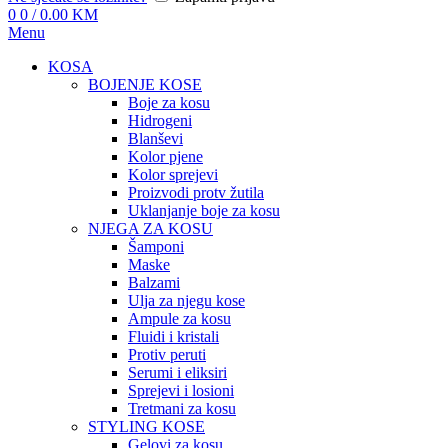
0
0
/
0.00
KM
Menu
KOSA
BOJENJE KOSE
Boje za kosu
Hidrogeni
Blanševi
Kolor pjene
Kolor sprejevi
Proizvodi protv žutila
Uklanjanje boje za kosu
NJEGA ZA KOSU
Šamponi
Maske
Balzami
Ulja za njegu kose
Ampule za kosu
Fluidi i kristali
Protiv peruti
Serumi i eliksiri
Sprejevi i losioni
Tretmani za kosu
STYLING KOSE
Gelovi za kosu