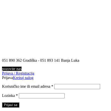
051 890 362 Gradiška - 051 893 141 Banja Luka
pozovite nas
Prijava / Registracija
Prijava
Kreiraj nalog
Korisničko ime ili email adresa
*
Lozinka
*
Prijavi se