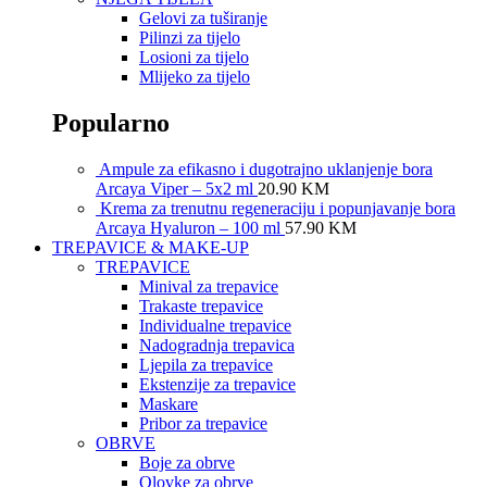
Gelovi za tuširanje
Pilinzi za tijelo
Losioni za tijelo
Mlijeko za tijelo
Popularno
Ampule za efikasno i dugotrajno uklanjenje bora
Arcaya Viper – 5x2 ml
20.90
KM
Krema za trenutnu regeneraciju i popunjavanje bora
Arcaya Hyaluron – 100 ml
57.90
KM
TREPAVICE & MAKE-UP
TREPAVICE
Minival za trepavice
Trakaste trepavice
Individualne trepavice
Nadogradnja trepavica
Ljepila za trepavice
Ekstenzije za trepavice
Maskare
Pribor za trepavice
OBRVE
Boje za obrve
Olovke za obrve