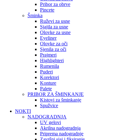
Pribor za obrve
Pincete
Šminka
Ruževi za usne
Sjajila za usne
Olovke za usne
Eyeliner
Olovke za oči
Sjenila za oči
Prajmeri
Highlighteri
Rumenila
Puderi
Korektori
Konture
Palete
PRIBOR ZA ŠMINKANJE
Kistovi za šminkanje
Spužvice
NOKTI
NADOGRADNJA
UV gelovi
Akrilna nadogradnja
Priprema nadogradnje
Završni sjaj i fiksiranje