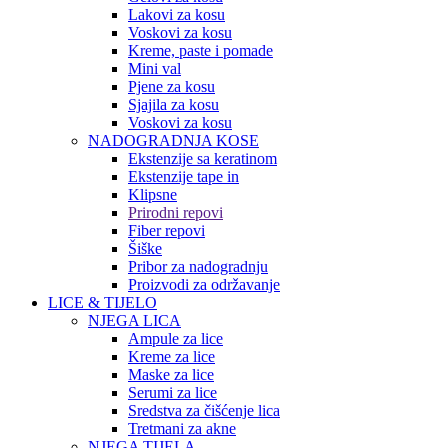
Lakovi za kosu
Voskovi za kosu
Kreme, paste i pomade
Mini val
Pjene za kosu
Sjajila za kosu
Voskovi za kosu
NADOGRADNJA KOSE
Ekstenzije sa keratinom
Ekstenzije tape in
Klipsne
Prirodni repovi
Fiber repovi
Šiške
Pribor za nadogradnju
Proizvodi za održavanje
LICE & TIJELO
NJEGA LICA
Ampule za lice
Kreme za lice
Maske za lice
Serumi za lice
Sredstva za čišćenje lica
Tretmani za akne
NJEGA TIJELA