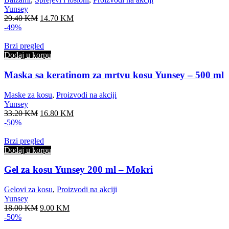
Yunsey
Original
Current
29.40
KM
14.70
KM
price
price
-49%
was:
is:
29.40 KM.
14.70 KM.
Brzi pregled
Dodaj u korpu
Maska sa keratinom za mrtvu kosu Yunsey – 500 ml
Maske za kosu
,
Proizvodi na akciji
Yunsey
Original
Current
33.20
KM
16.80
KM
price
price
-50%
was:
is:
33.20 KM.
16.80 KM.
Brzi pregled
Dodaj u korpu
Gel za kosu Yunsey 200 ml – Mokri
Gelovi za kosu
,
Proizvodi na akciji
Yunsey
Original
Current
18.00
KM
9.00
KM
price
price
-50%
was:
is: