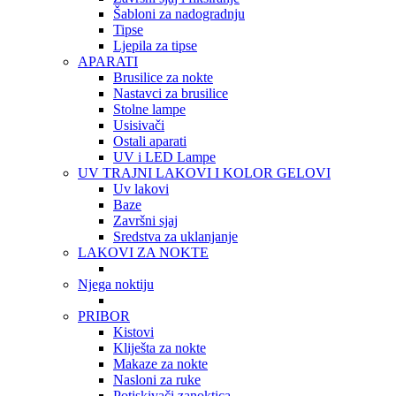
Šabloni za nadogradnju
Tipse
Ljepila za tipse
APARATI
Brusilice za nokte
Nastavci za brusilice
Stolne lampe
Usisivači
Ostali aparati
UV i LED Lampe
UV TRAJNI LAKOVI I KOLOR GELOVI
Uv lakovi
Baze
Završni sjaj
Sredstva za uklanjanje
LAKOVI ZA NOKTE
Njega noktiju
PRIBOR
Kistovi
Kliješta za nokte
Makaze za nokte
Nasloni za ruke
Potiskivači zanoktica