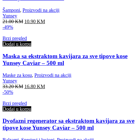
Šamponi
,
Proizvodi na akciji
Yunsey
Original
Current
21.00
KM
10.90
KM
price
price
-49%
was:
is:
21.00 KM.
10.90 KM.
Brzi pregled
Dodaj u korpu
Maska sa ekstraktom kavijara za sve tipove kose
Yunsey Caviar – 500 ml
Maske za kosu
,
Proizvodi na akciji
Yunsey
Original
Current
33.20
KM
16.80
KM
price
price
-50%
was:
is:
33.20 KM.
16.80 KM.
Brzi pregled
Dodaj u korpu
Dvofazni regenerator sa ekstraktom kavijara za sve
tipove kose Yunsey Caviar – 500 ml
Balzami
,
Sprejevi i losioni
,
Proizvodi na akciji