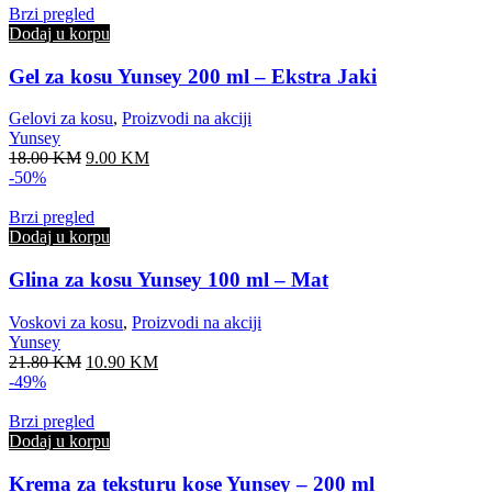
18.00 KM.
9.00 KM.
Brzi pregled
Dodaj u korpu
Gel za kosu Yunsey 200 ml – Ekstra Jaki
Gelovi za kosu
,
Proizvodi na akciji
Yunsey
Original
Current
18.00
KM
9.00
KM
price
price
-50%
was:
is:
18.00 KM.
9.00 KM.
Brzi pregled
Dodaj u korpu
Glina za kosu Yunsey 100 ml – Mat
Voskovi za kosu
,
Proizvodi na akciji
Yunsey
Original
Current
21.80
KM
10.90
KM
price
price
-49%
was:
is:
21.80 KM.
10.90 KM.
Brzi pregled
Dodaj u korpu
Krema za teksturu kose Yunsey – 200 ml