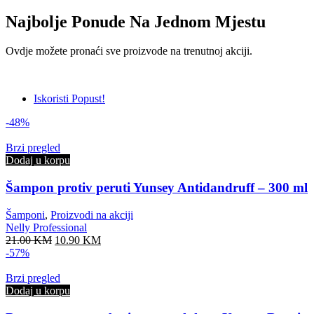
Najbolje Ponude Na Jednom Mjestu
Ovdje možete pronaći sve proizvode na trenutnoj akciji.
Iskoristi Popust!
-48%
Brzi pregled
Dodaj u korpu
Šampon protiv peruti Yunsey Antidandruff – 300 ml
Šamponi
,
Proizvodi na akciji
Nelly Professional
Original
Current
21.00
KM
10.90
KM
price
price
-57%
was:
is:
21.00 KM.
10.90 KM.
Brzi pregled
Dodaj u korpu