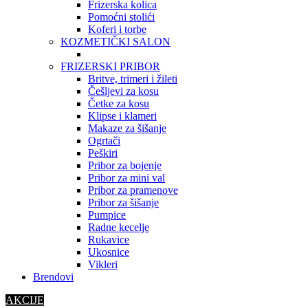
Frizerska kolica
Pomoćni stolići
Koferi i torbe
KOZMETIČKI SALON
FRIZERSKI PRIBOR
Britve, trimeri i žileti
Češljevi za kosu
Četke za kosu
Klipse i klameri
Makaze za šišanje
Ogrtači
Peškiri
Pribor za bojenje
Pribor za mini val
Pribor za pramenove
Pribor za šišanje
Pumpice
Radne kecelje
Rukavice
Ukosnice
Vikleri
Brendovi
AKCIJE