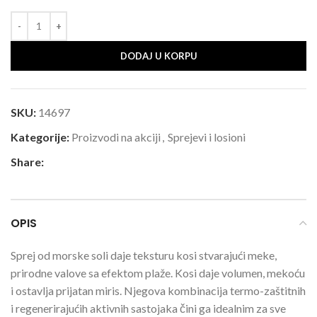
DODAJ U KORPU
SKU:
14697
Kategorije:
Proizvodi na akciji
,
Sprejevi i losioni
Share:
OPIS
Sprej od morske soli daje teksturu kosi stvarajući meke,
prirodne valove sa efektom plaže. Kosi daje volumen, mekoću
i ostavlja prijatan miris. Njegova kombinacija termo-zaštitnih
i regenerirajućih aktivnih sastojaka čini ga idealnim za sve