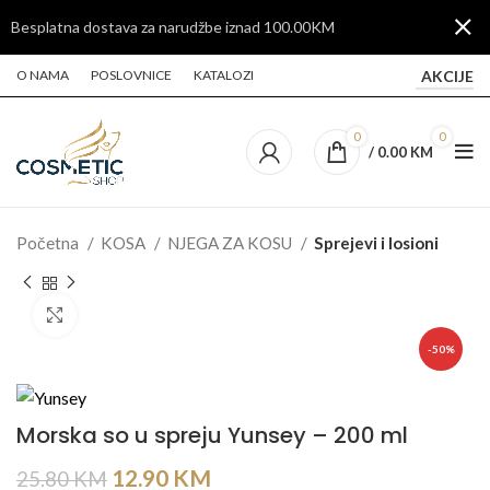
Besplatna dostava za narudžbe iznad 100.00KM
AKCIJE
O NAMA
POSLOVNICE
KATALOZI
0
0
/
0.00
KM
Početna
KOSA
NJEGA ZA KOSU
Sprejevi i losioni
Click to enlarge
-50%
Morska so u spreju Yunsey – 200 ml
12.90
KM
25.80
KM