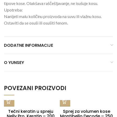
tipove kose. Olakšava raščešljavanje, ne isušuje kosu.
Upotreba:
Nanijeti malu količinu proizvoda na suvu ili vlažnu kosu.
Ostaviti da se osuši ili osušiti fenom.
DODATNE INFORMACIJE
O YUNSEY
POVEZANI PROIZVODI
Tečni keratin u spreju
Sprej za volumen kose
Nelly Pro. Keratin – 200
Montibello Decode – 250