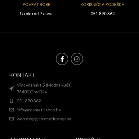
POVRAT ROBE
KORISNIČKA PODRŠKA
U roku od 7 dana
051 890 362
KONTAKT
Vidovdanska 5 (Modna kuća)
78400 Gradiška
051 890 362
info@cosmeticshop.ba
webshop@cosmeticshop.ba