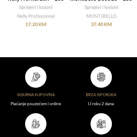
ml
ml
Sprejevi i losioni
Sprejevi i losioni
Nelly Professional
MONTIBELLO
17.20
KM
37.40
KM
SIGURNA KUPOVINA
BRZA ISPORUKA
Plaćanje pouzećem i online
U roku 2 dana