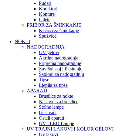
Puderi
Korektori
Konture
Palete
PRIBOR ZA ŠMINKANJE
Kistovi za šminkanje
Spužvice
NOKTI
NADOGRADNJA
UV gelovi
Akrilna nadogradnja
Priprema nadogradnje
Završni sjaj i fiksiranje
Šabloni za nadogradnju
Tipse
Ljepila za tipse
APARATI
Brusilice za nokte
Nastavci za brusilice
Stolne lampe
Usisivači
Ostali aparati
UV i LED Lampe
UV TRAJNI LAKOVI I KOLOR GELOVI
Uv lakovi