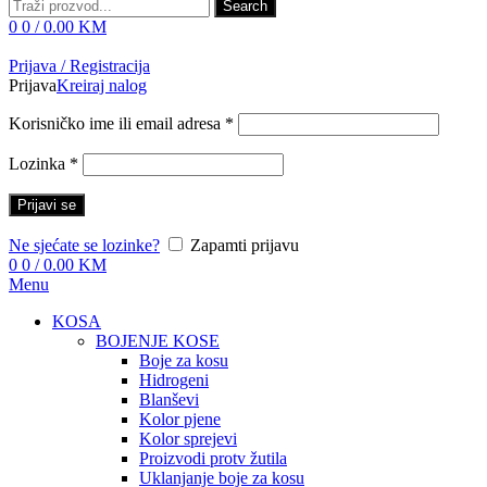
Search
0
0
/
0.00
KM
Prijava / Registracija
Prijava
Kreiraj nalog
Korisničko ime ili email adresa
*
Lozinka
*
Prijavi se
Ne sjećate se lozinke?
Zapamti prijavu
0
0
/
0.00
KM
Menu
KOSA
BOJENJE KOSE
Boje za kosu
Hidrogeni
Blanševi
Kolor pjene
Kolor sprejevi
Proizvodi protv žutila
Uklanjanje boje za kosu