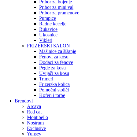
Pribor za bojenje
Pribor za mini val
Pribor za pramenove
Pumpice
Radne kecelje
Rukavice
Ukosnice
Vikleri
FRIZERSKI SALON
Mašinice za šišanje
Fenovi za kosu
Dodaci za fenove
Pegle za kosu
Uvijači za kosu
Trimeri
Frizerska kolica
Pomoćni stolići
Koferi i torbe
Brendovi
Arcaya
Red cat
Montibello
Nostrum
Exclusive
Yunsey