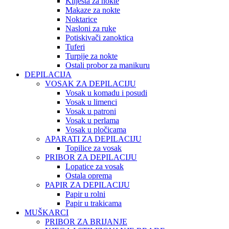
Kliješta za nokte
Makaze za nokte
Noktarice
Nasloni za ruke
Potiskivači zanoktica
Tuferi
Turpije za nokte
Ostali probor za manikuru
DEPILACIJA
VOSAK ZA DEPILACIJU
Vosak u komadu i posudi
Vosak u limenci
Vosak u patroni
Vosak u perlama
Vosak u pločicama
APARATI ZA DEPILACIJU
Topilice za vosak
PRIBOR ZA DEPILACIJU
Lopatice za vosak
Ostala oprema
PAPIR ZA DEPILACIJU
Papir u rolni
Papir u trakicama
MUŠKARCI
PRIBOR ZA BRIJANJE