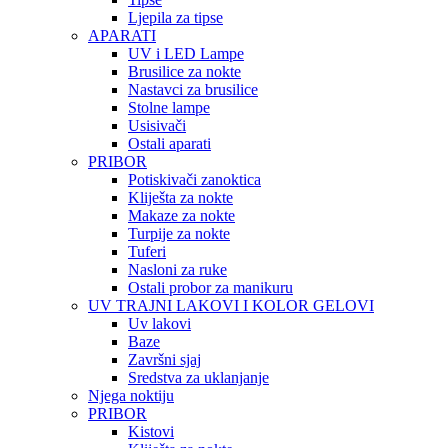
Ljepila za tipse
APARATI
UV i LED Lampe
Brusilice za nokte
Nastavci za brusilice
Stolne lampe
Usisivači
Ostali aparati
PRIBOR
Potiskivači zanoktica
Kliješta za nokte
Makaze za nokte
Turpije za nokte
Tuferi
Nasloni za ruke
Ostali probor za manikuru
UV TRAJNI LAKOVI I KOLOR GELOVI
Uv lakovi
Baze
Završni sjaj
Sredstva za uklanjanje
Njega noktiju
PRIBOR
Kistovi