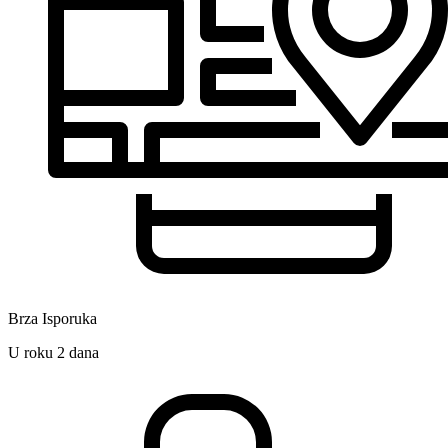
Brza Isporuka
U roku 2 dana