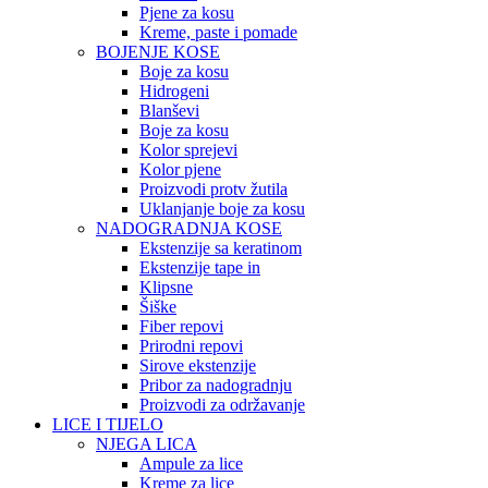
Pjene za kosu
Kreme, paste i pomade
BOJENJE KOSE
Boje za kosu
Hidrogeni
Blanševi
Boje za kosu
Kolor sprejevi
Kolor pjene
Proizvodi protv žutila
Uklanjanje boje za kosu
NADOGRADNJA KOSE
Ekstenzije sa keratinom
Ekstenzije tape in
Klipsne
Šiške
Fiber repovi
Prirodni repovi
Sirove ekstenzije
Pribor za nadogradnju
Proizvodi za održavanje
LICE I TIJELO
NJEGA LICA
Ampule za lice
Kreme za lice