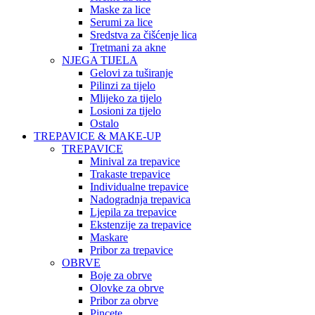
Maske za lice
Serumi za lice
Sredstva za čišćenje lica
Tretmani za akne
NJEGA TIJELA
Gelovi za tuširanje
Pilinzi za tijelo
Mlijeko za tijelo
Losioni za tijelo
Ostalo
TREPAVICE & MAKE-UP
TREPAVICE
Minival za trepavice
Trakaste trepavice
Individualne trepavice
Nadogradnja trepavica
Ljepila za trepavice
Ekstenzije za trepavice
Maskare
Pribor za trepavice
OBRVE
Boje za obrve
Olovke za obrve
Pribor za obrve
Pincete