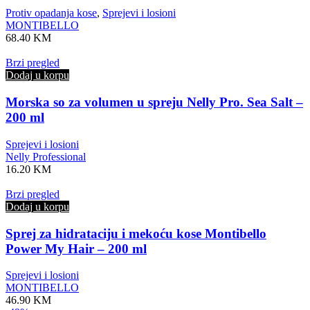
Protiv opadanja kose
,
Sprejevi i losioni
MONTIBELLO
68.40
KM
Brzi pregled
Dodaj u korpu
Morska so za volumen u spreju Nelly Pro. Sea Salt –
200 ml
Sprejevi i losioni
Nelly Professional
16.20
KM
Brzi pregled
Dodaj u korpu
Sprej za hidrataciju i mekoću kose Montibello
Power My Hair – 200 ml
Sprejevi i losioni
MONTIBELLO
46.90
KM