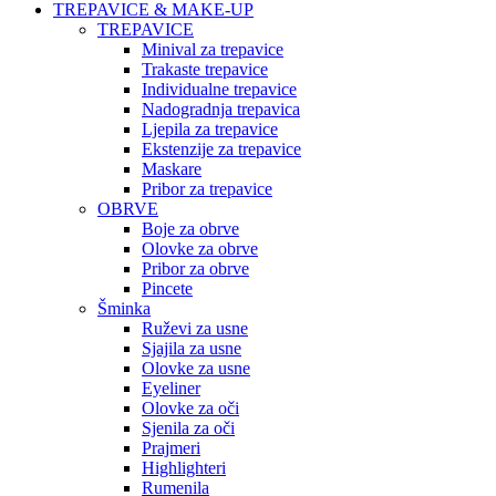
TREPAVICE & MAKE-UP
TREPAVICE
Minival za trepavice
Trakaste trepavice
Individualne trepavice
Nadogradnja trepavica
Ljepila za trepavice
Ekstenzije za trepavice
Maskare
Pribor za trepavice
OBRVE
Boje za obrve
Olovke za obrve
Pribor za obrve
Pincete
Šminka
Ruževi za usne
Sjajila za usne
Olovke za usne
Eyeliner
Olovke za oči
Sjenila za oči
Prajmeri
Highlighteri
Rumenila