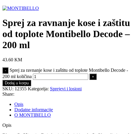
Click to enlarge
Sprej za ravnanje kose i zaštitu
od toplote Montibello Decode –
200 ml
43.60
KM
Sprej za ravnanje kose i zaštitu od toplote Montibello Decode -
200 ml količina
Dodaj u korpu
SKU:
12355
Kategorija:
Sprejevi i losioni
Share:
Opis
Dodatne informacije
O MONTIBELLO
Opis