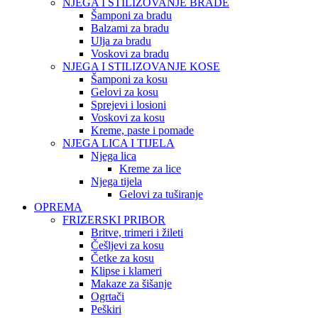
NJEGA I STILIZOVANJE BRADE
Šamponi za bradu
Balzami za bradu
Ulja za bradu
Voskovi za bradu
NJEGA I STILIZOVANJE KOSE
Šamponi za kosu
Gelovi za kosu
Sprejevi i losioni
Voskovi za kosu
Kreme, paste i pomade
NJEGA LICA I TIJELA
Njega lica
Kreme za lice
Njega tijela
Gelovi za tuširanje
OPREMA
FRIZERSKI PRIBOR
Britve, trimeri i žileti
Češljevi za kosu
Četke za kosu
Klipse i klameri
Makaze za šišanje
Ogrtači
Peškiri