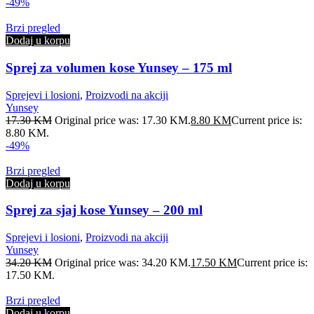
-49%
Brzi pregled
Dodaj u korpu
Sprej za volumen kose Yunsey – 175 ml
Sprejevi i losioni
,
Proizvodi na akciji
Yunsey
17.30
KM
Original price was: 17.30 KM.
8.80
KM
Current price is:
8.80 KM.
-49%
Brzi pregled
Dodaj u korpu
Sprej za sjaj kose Yunsey – 200 ml
Sprejevi i losioni
,
Proizvodi na akciji
Yunsey
34.20
KM
Original price was: 34.20 KM.
17.50
KM
Current price is:
17.50 KM.
Brzi pregled
Dodaj u korpu