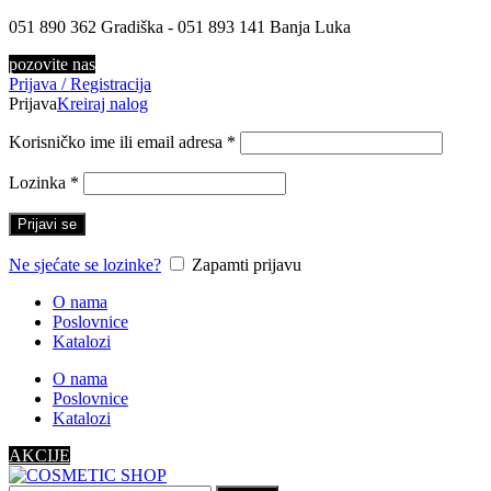
051 890 362 Gradiška - 051 893 141 Banja Luka
pozovite nas
Prijava / Registracija
Prijava
Kreiraj nalog
Korisničko ime ili email adresa
*
Lozinka
*
Prijavi se
Ne sjećate se lozinke?
Zapamti prijavu
O nama
Poslovnice
Katalozi
O nama
Poslovnice
Katalozi
AKCIJE