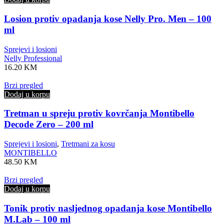
Losion protiv opadanja kose Nelly Pro. Men – 100
ml
Sprejevi i losioni
Nelly Professional
16.20
KM
Brzi pregled
Dodaj u korpu
Tretman u spreju protiv kovrčanja Montibello
Decode Zero – 200 ml
Sprejevi i losioni
,
Tretmani za kosu
MONTIBELLO
48.50
KM
Brzi pregled
Dodaj u korpu
Tonik protiv nasljednog opadanja kose Montibello
M.Lab – 100 ml