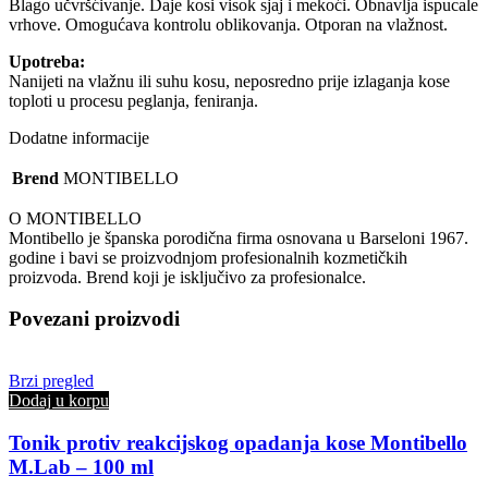
Blago učvršćivanje. Daje kosi visok sjaj i mekoći. Obnavlja ispucale
vrhove. Omogućava kontrolu oblikovanja. Otporan na vlažnost.
Upotreba:
Nanijeti na vlažnu ili suhu kosu, neposredno prije izlaganja kose
toploti u procesu peglanja, feniranja.
Dodatne informacije
Brend
MONTIBELLO
O MONTIBELLO
Montibello je španska porodična firma osnovana u Barseloni 1967.
godine i bavi se proizvodnjom profesionalnih kozmetičkih
proizvoda. Brend koji je isključivo za profesionalce.
Povezani proizvodi
Brzi pregled
Dodaj u korpu
Tonik protiv reakcijskog opadanja kose Montibello
M.Lab – 100 ml