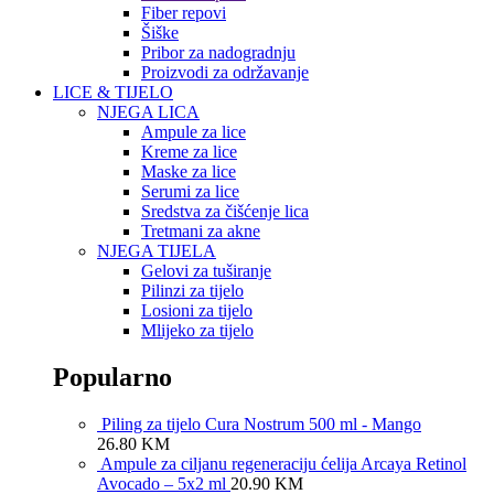
Fiber repovi
Šiške
Pribor za nadogradnju
Proizvodi za održavanje
LICE & TIJELO
NJEGA LICA
Ampule za lice
Kreme za lice
Maske za lice
Serumi za lice
Sredstva za čišćenje lica
Tretmani za akne
NJEGA TIJELA
Gelovi za tuširanje
Pilinzi za tijelo
Losioni za tijelo
Mlijeko za tijelo
Popularno
Piling za tijelo Cura Nostrum 500 ml - Mango
26.80
KM
Ampule za ciljanu regeneraciju ćelija Arcaya Retinol
Avocado – 5x2 ml
20.90
KM