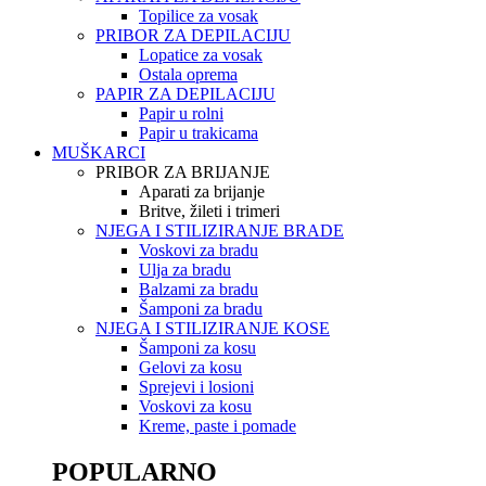
Topilice za vosak
PRIBOR ZA DEPILACIJU
Lopatice za vosak
Ostala oprema
PAPIR ZA DEPILACIJU
Papir u rolni
Papir u trakicama
MUŠKARCI
PRIBOR ZA BRIJANJE
Aparati za brijanje
Britve, žileti i trimeri
NJEGA I STILIZIRANJE BRADE
Voskovi za bradu
Ulja za bradu
Balzami za bradu
Šamponi za bradu
NJEGA I STILIZIRANJE KOSE
Šamponi za kosu
Gelovi za kosu
Sprejevi i losioni
Voskovi za kosu
Kreme, paste i pomade
POPULARNO