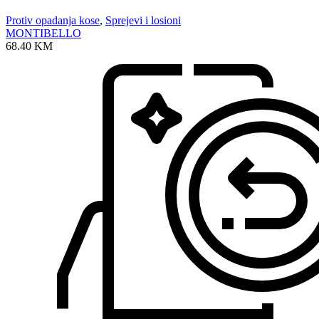
Protiv opadanja kose
,
Sprejevi i losioni
MONTIBELLO
68.40
KM