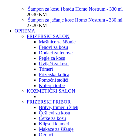
Šampon za kosu i bradu Homo Nostrum - 330 ml
20.30
KM
Šampon za jačanje kose Homo Nostrum - 330 ml
27.20
KM
OPREMA
FRIZERSKI SALON
Mašinice za šišanje
Fenovi za kosu
Dodaci za fenove
Pegle za kosu
Uvijači za kosu
Trimeri
Frizerska kolica
Pomoćni stolići
Koferi i torbe
KOZMETIČKI SALON
FRIZERSKI PRIBOR
Britve, trimeri i žileti
Češljevi za kosu
Četke za kosu
Klipse i klameri
Makaze za šišanje
Ogrtači