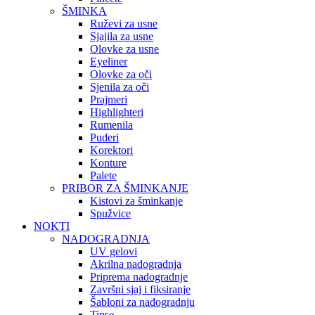
ŠMINKA
Ruževi za usne
Sjajila za usne
Olovke za usne
Eyeliner
Olovke za oči
Sjenila za oči
Prajmeri
Highlighteri
Rumenila
Puderi
Korektori
Konture
Palete
PRIBOR ZA ŠMINKANJE
Kistovi za šminkanje
Spužvice
NOKTI
NADOGRADNJA
UV gelovi
Akrilna nadogradnja
Priprema nadogradnje
Završni sjaj i fiksiranje
Šabloni za nadogradnju
Tipse