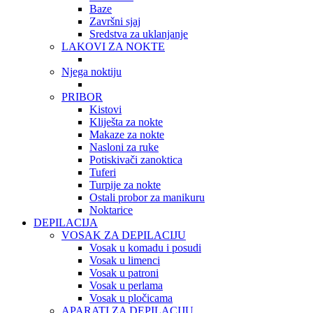
Baze
Završni sjaj
Sredstva za uklanjanje
LAKOVI ZA NOKTE
Njega noktiju
PRIBOR
Kistovi
Kliješta za nokte
Makaze za nokte
Nasloni za ruke
Potiskivači zanoktica
Tuferi
Turpije za nokte
Ostali probor za manikuru
Noktarice
DEPILACIJA
VOSAK ZA DEPILACIJU
Vosak u komadu i posudi
Vosak u limenci
Vosak u patroni
Vosak u perlama
Vosak u pločicama
APARATI ZA DEPILACIJU