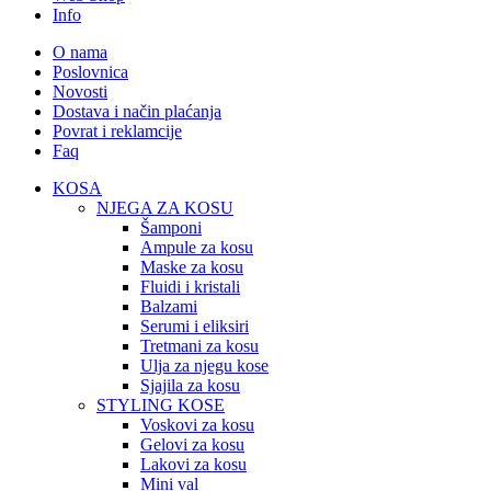
Info
O nama
Poslovnica
Novosti
Dostava i način plaćanja
Povrat i reklamcije
Faq
KOSA
NJEGA ZA KOSU
Šamponi
Ampule za kosu
Maske za kosu
Fluidi i kristali
Balzami
Serumi i eliksiri
Tretmani za kosu
Ulja za njegu kose
Sjajila za kosu
STYLING KOSE
Voskovi za kosu
Gelovi za kosu
Lakovi za kosu
Mini val