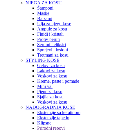
NJEGA ZA KOSU
Šamponi
Maske
Balzami
Ulja za njegu kose
Ampule za kosu
Fluidi i kristali
Protiv peruti
Serumi i eliksiri
Sprejevi i losioni
Tretmani za kosu
STYLING KOSE
Gelovi za kosu
Lakovi za kosu
Voskovi za kosu
Kreme, paste i pomade
Mini val
Pjene za kosu
Sjajila za kosu
Voskovi za kosu
NADOGRADNJA KOSE
Ekstenzije sa keratinom
Ekstenzije tape in
Klipsne
Prirodni repovi