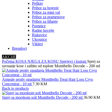
Peškiri
Pribor za bojenje
Pribor za mini val
Pribor za pramenove
Pribor za šišanje
Pumpice
Radne kecelje
Rukavice
Ukosnice
Vikleri
Brendovi
AKCIJE
Početna
KOSA
NJEGA ZA KOSU
Sprejevi i losioni
Sprej za
ravnanje kose i zaštitu od toplote Montibello Decode – 200 ml
Ampule protiv opadanja Montibello Treat Hair Loss Cryo
Concentrat - 10 ml
7.30
KM
Back to products
Sprej sa morskom soli Montibello Decode - 200 ml
36.90
KM