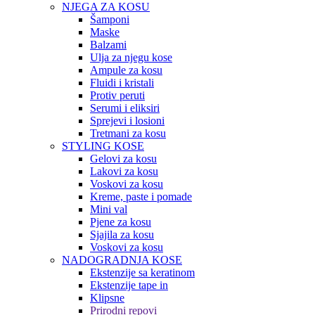
NJEGA ZA KOSU
Šamponi
Maske
Balzami
Ulja za njegu kose
Ampule za kosu
Fluidi i kristali
Protiv peruti
Serumi i eliksiri
Sprejevi i losioni
Tretmani za kosu
STYLING KOSE
Gelovi za kosu
Lakovi za kosu
Voskovi za kosu
Kreme, paste i pomade
Mini val
Pjene za kosu
Sjajila za kosu
Voskovi za kosu
NADOGRADNJA KOSE
Ekstenzije sa keratinom
Ekstenzije tape in
Klipsne
Prirodni repovi