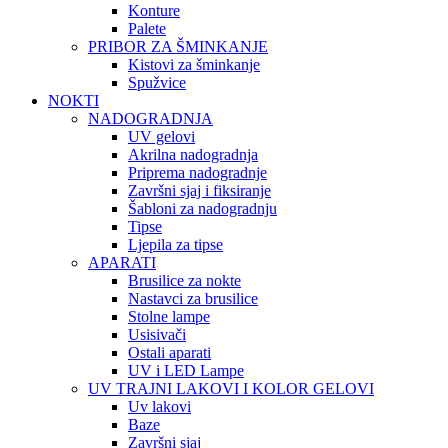
Konture
Palete
PRIBOR ZA ŠMINKANJE
Kistovi za šminkanje
Spužvice
NOKTI
NADOGRADNJA
UV gelovi
Akrilna nadogradnja
Priprema nadogradnje
Završni sjaj i fiksiranje
Šabloni za nadogradnju
Tipse
Ljepila za tipse
APARATI
Brusilice za nokte
Nastavci za brusilice
Stolne lampe
Usisivači
Ostali aparati
UV i LED Lampe
UV TRAJNI LAKOVI I KOLOR GELOVI
Uv lakovi
Baze
Završni sjaj