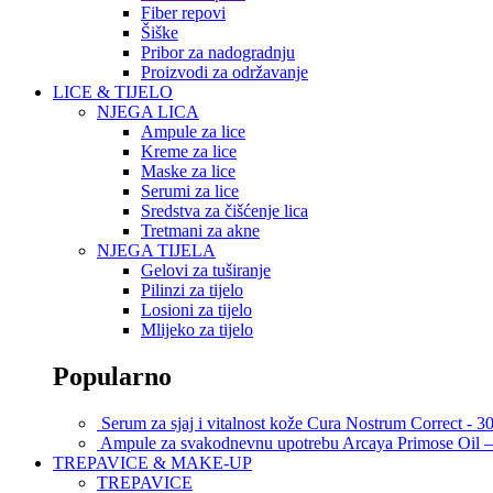
Fiber repovi
Šiške
Pribor za nadogradnju
Proizvodi za održavanje
LICE & TIJELO
NJEGA LICA
Ampule za lice
Kreme za lice
Maske za lice
Serumi za lice
Sredstva za čišćenje lica
Tretmani za akne
NJEGA TIJELA
Gelovi za tuširanje
Pilinzi za tijelo
Losioni za tijelo
Mlijeko za tijelo
Popularno
Serum za sjaj i vitalnost kože Cura Nostrum Correct - 3
Ampule za svakodnevnu upotrebu Arcaya Primose Oil 
TREPAVICE & MAKE-UP
TREPAVICE