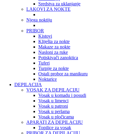
Sredstva za uklanjanje
LAKOVI ZA NOKTE
Njega noktiju
PRIBOR
Kistovi
Kliješta za nokte
Makaze za nokte
Nasloni za ruke
Potiskivači zanoktica
Tuferi
Turpije za nokte
Ostali probor za manikuru
Noktarice
DEPILACIJA
VOSAK ZA DEPILACIJU
Vosak u komadu i posudi
Vosak u limenci
Vosak u patroni
Vosak u perlama
Vosak u pločicama
APARATI ZA DEPILACIJU
Topilice za vosak
PRIBOR ZA DEPILACIJU