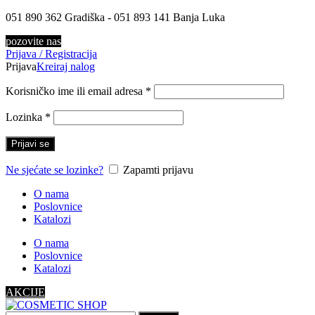
051 890 362 Gradiška - 051 893 141 Banja Luka
pozovite nas
Prijava / Registracija
Prijava
Kreiraj nalog
Korisničko ime ili email adresa
*
Lozinka
*
Prijavi se
Ne sjećate se lozinke?
Zapamti prijavu
O nama
Poslovnice
Katalozi
O nama
Poslovnice
Katalozi
AKCIJE