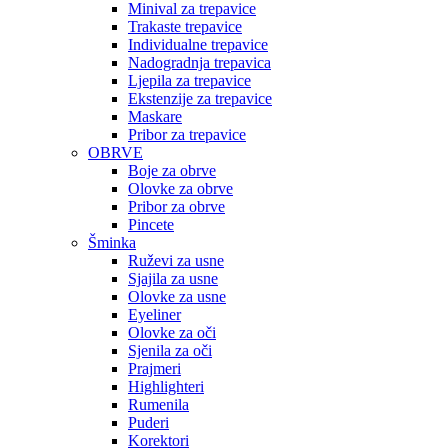
Minival za trepavice
Trakaste trepavice
Individualne trepavice
Nadogradnja trepavica
Ljepila za trepavice
Ekstenzije za trepavice
Maskare
Pribor za trepavice
OBRVE
Boje za obrve
Olovke za obrve
Pribor za obrve
Pincete
Šminka
Ruževi za usne
Sjajila za usne
Olovke za usne
Eyeliner
Olovke za oči
Sjenila za oči
Prajmeri
Highlighteri
Rumenila
Puderi
Korektori