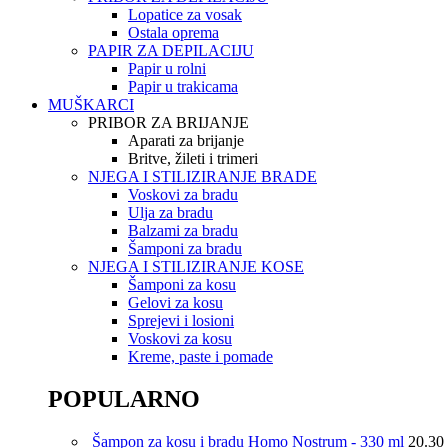
Lopatice za vosak
Ostala oprema
PAPIR ZA DEPILACIJU
Papir u rolni
Papir u trakicama
MUŠKARCI
PRIBOR ZA BRIJANJE
Aparati za brijanje
Britve, žileti i trimeri
NJEGA I STILIZIRANJE BRADE
Voskovi za bradu
Ulja za bradu
Balzami za bradu
Šamponi za bradu
NJEGA I STILIZIRANJE KOSE
Šamponi za kosu
Gelovi za kosu
Sprejevi i losioni
Voskovi za kosu
Kreme, paste i pomade
POPULARNO
Šampon za kosu i bradu Homo Nostrum - 330 ml
20.30