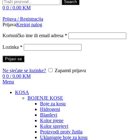
Search
0
0
/
0.00
KM
Prijava / Registracija
Prijava
Kreiraj nalog
Korisničko ime ili email adresa
*
Lozinka
*
Prijavi se
Ne sjećate se lozinke?
Zapamti prijavu
0
0
/
0.00
KM
Menu
KOSA
BOJENJE KOSE
Boje za kosu
Hidrogeni
Blanševi
Kolor pjene
Kolor sprejevi
Proizvodi protv žutila
Uklanjanje boje za kosu