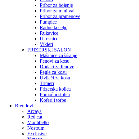
Pribor za bojenje
Pribor za mini val
Pribor za pramenove
Pumpice
Radne kecelje
Rukavice
Ukosnice
Vikleri
FRIZERSKI SALON
Mašinice za šišanje
Fenovi za kosu
Dodaci za fenove
Pegle za kosu
Uvijači za kosu
Trimeri
Frizerska kolica
Pomoćni stolići
Koferi i torbe
Brendovi
Arcaya
Red cat
Montibello
Nostrum
Exclusive