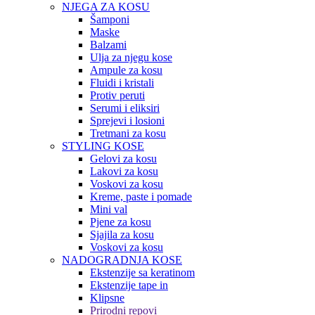
NJEGA ZA KOSU
Šamponi
Maske
Balzami
Ulja za njegu kose
Ampule za kosu
Fluidi i kristali
Protiv peruti
Serumi i eliksiri
Sprejevi i losioni
Tretmani za kosu
STYLING KOSE
Gelovi za kosu
Lakovi za kosu
Voskovi za kosu
Kreme, paste i pomade
Mini val
Pjene za kosu
Sjajila za kosu
Voskovi za kosu
NADOGRADNJA KOSE
Ekstenzije sa keratinom
Ekstenzije tape in
Klipsne
Prirodni repovi