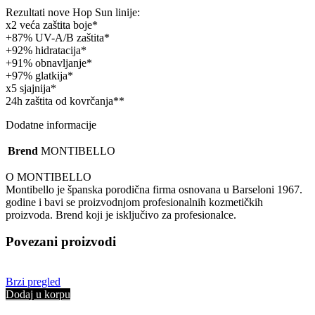
količina
Rezultati nove Hop Sun linije:
x2 veća zaštita boje*
+87% UV-A/B zaštita*
+92% hidratacija*
+91% obnavljanje*
+97% glatkija*
x5 sjajnija*
24h zaštita od kovrčanja**
Dodatne informacije
Brend
MONTIBELLO
O MONTIBELLO
Montibello je španska porodična firma osnovana u Barseloni 1967.
godine i bavi se proizvodnjom profesionalnih kozmetičkih
proizvoda. Brend koji je isključivo za profesionalce.
Povezani proizvodi
Brzi pregled
Dodaj u korpu