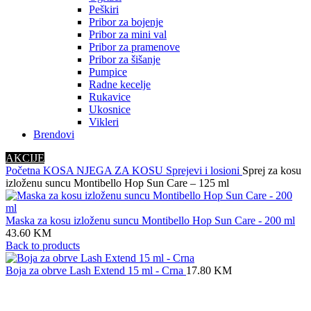
Peškiri
Pribor za bojenje
Pribor za mini val
Pribor za pramenove
Pribor za šišanje
Pumpice
Radne kecelje
Rukavice
Ukosnice
Vikleri
Brendovi
AKCIJE
Početna
KOSA
NJEGA ZA KOSU
Sprejevi i losioni
Sprej za kosu
izloženu suncu Montibello Hop Sun Care – 125 ml
Maska za kosu izloženu suncu Montibello Hop Sun Care - 200 ml
43.60
KM
Back to products
Boja za obrve Lash Extend 15 ml - Crna
17.80
KM