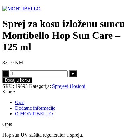
Click to enlarge
Sprej za kosu izloženu suncu
Montibello Hop Sun Care –
125 ml
33.10
KM
Sprej
za
Dodaj u korpu
kosu
SKU:
19693
Kategorija:
Sprejevi i losioni
izloženu
Share:
suncu
Montibello
Opis
Hop
Dodatne informacije
Sun
O MONTIBELLO
Care
-
Opis
125
ml
Hop sun UV zaštita regenerator u spreju.