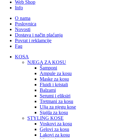
Web Shop
Info
O nama
Poslovnica
Novosti
Dostava i način plaćanja
Povrat i reklamcije
Faq
KOSA
NJEGA ZA KOSU
Šamponi
Ampule za kosu
Maske za kosu
Fluidi i kristali
Balzami
Serumi i eliksiri
Tretmani za kosu
Ulja za njegu kose
Sjajila za kosu
STYLING KOSE
Voskovi za kosu
Gelovi za kosu
Lakovi za kosu