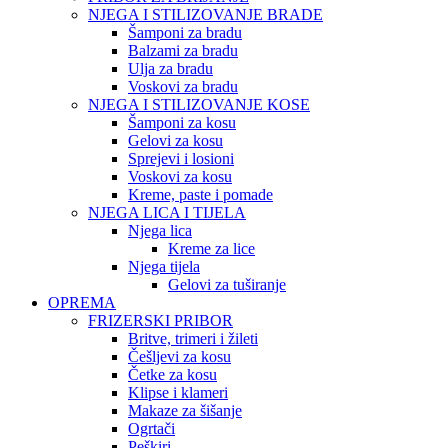
NJEGA I STILIZOVANJE BRADE
Šamponi za bradu
Balzami za bradu
Ulja za bradu
Voskovi za bradu
NJEGA I STILIZOVANJE KOSE
Šamponi za kosu
Gelovi za kosu
Sprejevi i losioni
Voskovi za kosu
Kreme, paste i pomade
NJEGA LICA I TIJELA
Njega lica
Kreme za lice
Njega tijela
Gelovi za tuširanje
OPREMA
FRIZERSKI PRIBOR
Britve, trimeri i žileti
Češljevi za kosu
Četke za kosu
Klipse i klameri
Makaze za šišanje
Ogrtači
Peškiri