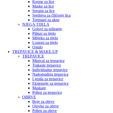
Kreme za lice
Maske za lice
Serumi za lice
Sredstva za čišćenje lica
Tretmani za akne
NJEGA TIJELA
Gelovi za tuširanje
Pilinzi za tijelo
Mlijeko za tijelo
Losioni za tijelo
Ostalo
TREPAVICE & MAKE-UP
TREPAVICE
Minival za trepavice
Trakaste trepavice
Individualne trepavice
Nadogradnja trepavica
Ljepila za trepavice
Ekstenzije za trepavice
Maskare
Pribor za trepavice
OBRVE
Boje za obrve
Olovke za obrve
Pribor za obrve