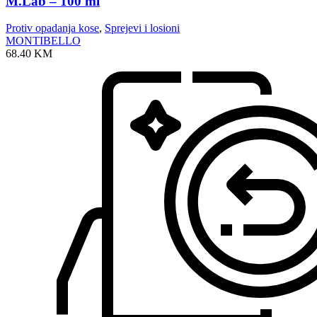
M.Lab – 100 ml
Protiv opadanja kose
,
Sprejevi i losioni
MONTIBELLO
68.40
KM