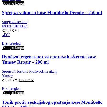
25.80 KM.
12.90 KM.
Dodaj u korpu
Sprej za volumen kose Montibello Decode – 250 ml
Sprejevi i losioni
MONTIBELLO
37.40
KM
-49%
Brzi pregled
Dodaj u korpu
Dvofazni regenerator za oporavak oštećene kose
Yunsey Repair – 200 ml
Sprejevi i losioni
,
Proizvodi na akciji
Yunsey
Original
Current
21.30
KM
10.80
KM
price
price
was:
is:
Brzi pregled
21.30 KM.
10.80 KM.
Dodaj u korpu
Tonik protiv reakcijskog opadanja kose Montibello