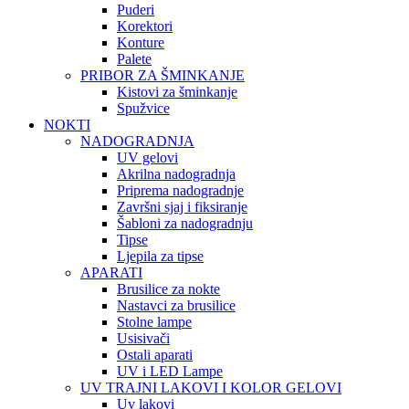
Puderi
Korektori
Konture
Palete
PRIBOR ZA ŠMINKANJE
Kistovi za šminkanje
Spužvice
NOKTI
NADOGRADNJA
UV gelovi
Akrilna nadogradnja
Priprema nadogradnje
Završni sjaj i fiksiranje
Šabloni za nadogradnju
Tipse
Ljepila za tipse
APARATI
Brusilice za nokte
Nastavci za brusilice
Stolne lampe
Usisivači
Ostali aparati
UV i LED Lampe
UV TRAJNI LAKOVI I KOLOR GELOVI
Uv lakovi