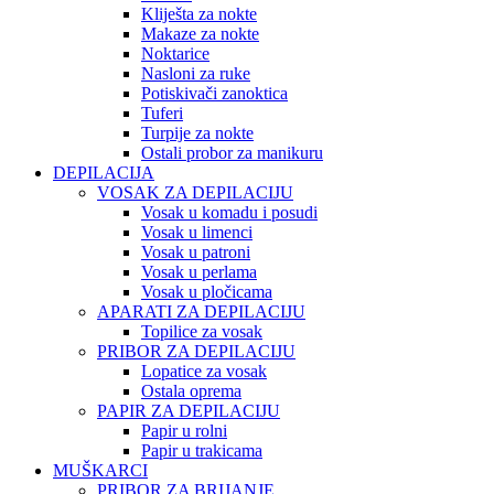
Kliješta za nokte
Makaze za nokte
Noktarice
Nasloni za ruke
Potiskivači zanoktica
Tuferi
Turpije za nokte
Ostali probor za manikuru
DEPILACIJA
VOSAK ZA DEPILACIJU
Vosak u komadu i posudi
Vosak u limenci
Vosak u patroni
Vosak u perlama
Vosak u pločicama
APARATI ZA DEPILACIJU
Topilice za vosak
PRIBOR ZA DEPILACIJU
Lopatice za vosak
Ostala oprema
PAPIR ZA DEPILACIJU
Papir u rolni
Papir u trakicama
MUŠKARCI
PRIBOR ZA BRIJANJE