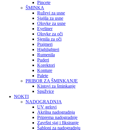
Pincete
ŠMINKA
Ruževi za usne
Sjajila za usne
Olovke za usne
Eyeliner
Olovke za oči
Sjenila za oči
Prajmeri
Highlighteri
Rumenila
Puderi
Korektori
Konture
Palete
PRIBOR ZA ŠMINKANJE
Kistovi za šminkanje
Spužvice
NOKTI
NADOGRADNJA
UV gelovi
Akrilna nadogradnja
Priprema nadogradnje
Završni sjaj i fiksiranje
Šabloni za nadogradnju