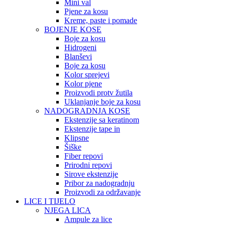
Mini val
Pjene za kosu
Kreme, paste i pomade
BOJENJE KOSE
Boje za kosu
Hidrogeni
Blanševi
Boje za kosu
Kolor sprejevi
Kolor pjene
Proizvodi protv žutila
Uklanjanje boje za kosu
NADOGRADNJA KOSE
Ekstenzije sa keratinom
Ekstenzije tape in
Klipsne
Šiške
Fiber repovi
Prirodni repovi
Sirove ekstenzije
Pribor za nadogradnju
Proizvodi za održavanje
LICE I TIJELO
NJEGA LICA
Ampule za lice