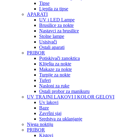
Tipse
Ljepila za tipse
APARATI
UV i LED Lampe
Brusilice za nokte
Nastavci za brusilice
Stolne lampe
Usisivači
Ostali aparati
PRIBOR
Potiskivači zanoktica
Kliješta za nokte
Makaze za nokte
Turpije za nokte
Tuferi
Nasloni za ruke
Ostali probor za manikuru
UV TRAJNI LAKOVI I KOLOR GELOVI
Uv lakovi
Baze
Završni sjaj
Sredstva za uklanjanje
Njega noktiju
PRIBOR
Kistovi