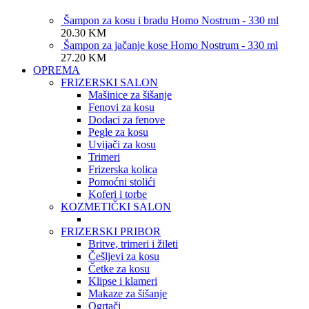
Šampon za kosu i bradu Homo Nostrum - 330 ml
20.30
KM
Šampon za jačanje kose Homo Nostrum - 330 ml
27.20
KM
OPREMA
FRIZERSKI SALON
Mašinice za šišanje
Fenovi za kosu
Dodaci za fenove
Pegle za kosu
Uvijači za kosu
Trimeri
Frizerska kolica
Pomoćni stolići
Koferi i torbe
KOZMETIČKI SALON
FRIZERSKI PRIBOR
Britve, trimeri i žileti
Češljevi za kosu
Četke za kosu
Klipse i klameri
Makaze za šišanje
Ogrtači