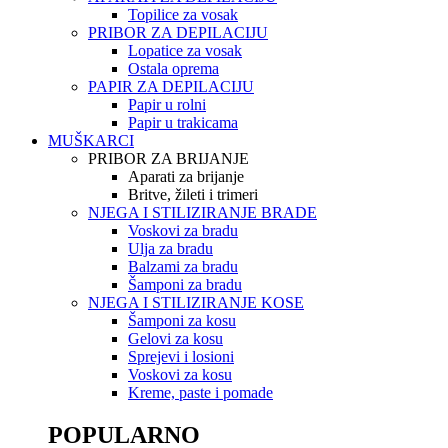
Topilice za vosak
PRIBOR ZA DEPILACIJU
Lopatice za vosak
Ostala oprema
PAPIR ZA DEPILACIJU
Papir u rolni
Papir u trakicama
MUŠKARCI
PRIBOR ZA BRIJANJE
Aparati za brijanje
Britve, žileti i trimeri
NJEGA I STILIZIRANJE BRADE
Voskovi za bradu
Ulja za bradu
Balzami za bradu
Šamponi za bradu
NJEGA I STILIZIRANJE KOSE
Šamponi za kosu
Gelovi za kosu
Sprejevi i losioni
Voskovi za kosu
Kreme, paste i pomade
POPULARNO