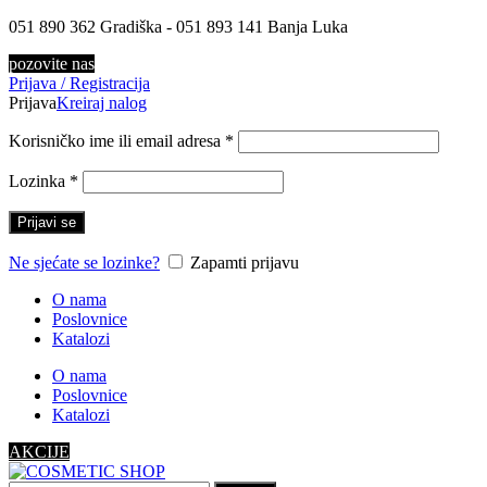
051 890 362 Gradiška - 051 893 141 Banja Luka
pozovite nas
Prijava / Registracija
Prijava
Kreiraj nalog
Korisničko ime ili email adresa
*
Lozinka
*
Prijavi se
Ne sjećate se lozinke?
Zapamti prijavu
O nama
Poslovnice
Katalozi
O nama
Poslovnice
Katalozi
AKCIJE