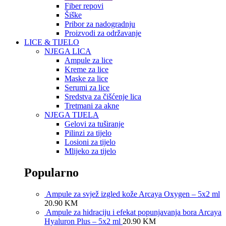
Fiber repovi
Šiške
Pribor za nadogradnju
Proizvodi za održavanje
LICE & TIJELO
NJEGA LICA
Ampule za lice
Kreme za lice
Maske za lice
Serumi za lice
Sredstva za čišćenje lica
Tretmani za akne
NJEGA TIJELA
Gelovi za tuširanje
Pilinzi za tijelo
Losioni za tijelo
Mlijeko za tijelo
Popularno
Ampule za svjež izgled kože Arcaya Oxygen – 5x2 ml
20.90
KM
Ampule za hidraciju i efekat popunjavanja bora Arcaya
Hyaluron Plus – 5x2 ml
20.90
KM