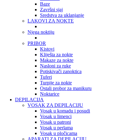
Baze
Završni sjaj
Sredstva za uklanjanje
LAKOVI ZA NOKTE
Njega noktiju
PRIBOR
Kistovi
Kliješta za nokte
Makaze za nokte
Nasloni za ruke
Potiskivači zanoktica
Tuferi
Turpije za nokte
Ostali probor za manikuru
Noktarice
DEPILACIJA
VOSAK ZA DEPILACIJU
Vosak u komadu i posudi
Vosak u limenci
Vosak u patroni
Vosak u perlama
Vosak u pločicama
APARATI ZA DEPILACIJU