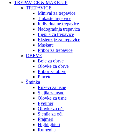
TREPAVICE & MAKE-UP
TREPAVICE
Minival za trepavice
Trakaste trepavice
Individualne trepavice
Nadogradnja trepavica
Ljepila za trepavice
Ekstenzije za trepavice
Maskare
Pribor za trepavice
OBRVE
Boje za obrve
Olovke za obrve
Pribor za obrve
Pincete
Šminka
Ruževi za usne
Sjajila za usne
Olovke za usne
Eyeliner
Olovke za oči
Sjenila za oči
Prajmeri
Highlighteri
Rumenila