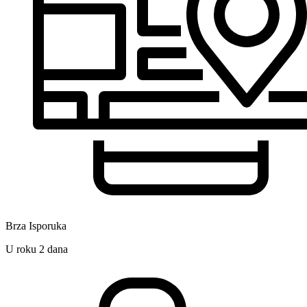
Brza Isporuka
U roku 2 dana