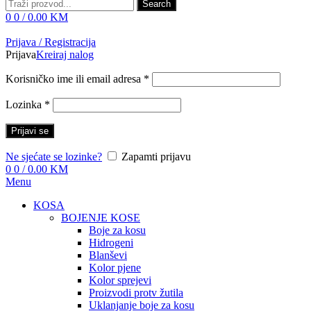
Search
0
0
/
0.00
KM
Prijava / Registracija
Prijava
Kreiraj nalog
Korisničko ime ili email adresa
*
Lozinka
*
Prijavi se
Ne sjećate se lozinke?
Zapamti prijavu
0
0
/
0.00
KM
Menu
KOSA
BOJENJE KOSE
Boje za kosu
Hidrogeni
Blanševi
Kolor pjene
Kolor sprejevi
Proizvodi protv žutila
Uklanjanje boje za kosu