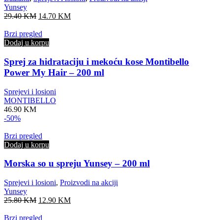
Yunsey
Original
Current
29.40
KM
14.70
KM
price
price
was:
is:
Brzi pregled
29.40 KM.
14.70 KM.
Dodaj u korpu
Sprej za hidrataciju i mekoću kose Montibello
Power My Hair – 200 ml
Sprejevi i losioni
MONTIBELLO
46.90
KM
-50%
Brzi pregled
Dodaj u korpu
Morska so u spreju Yunsey – 200 ml
Sprejevi i losioni
,
Proizvodi na akciji
Yunsey
Original
Current
25.80
KM
12.90
KM
price
price
was:
is:
Brzi pregled