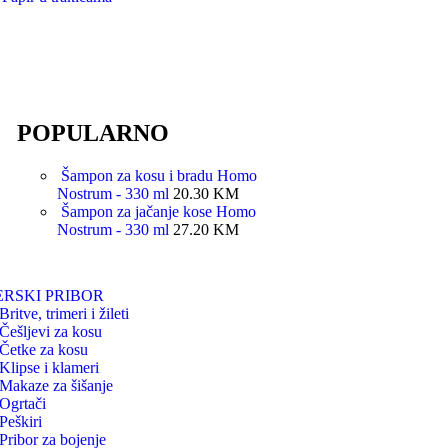
POPULARNO
Šampon za kosu i bradu Homo
Nostrum - 330 ml
20.30
KM
Šampon za jačanje kose Homo
Nostrum - 330 ml
27.20
KM
ERSKI PRIBOR
Britve, trimeri i žileti
Češljevi za kosu
Četke za kosu
Klipse i klameri
Makaze za šišanje
Ogrtači
Peškiri
Pribor za bojenje