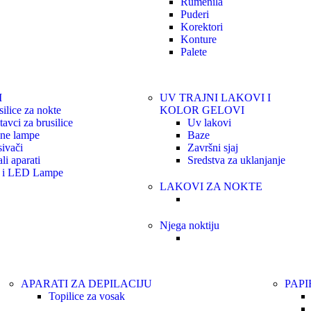
Rumenila
Puderi
Korektori
Konture
Palete
I
UV TRAJNI LAKOVI I
silice za nokte
KOLOR GELOVI
avci za brusilice
Uv lakovi
lne lampe
Baze
sivači
Završni sjaj
li aparati
Sredstva za uklanjanje
i LED Lampe
LAKOVI ZA NOKTE
Njega noktiju
APARATI ZA DEPILACIJU
PAPI
Topilice za vosak