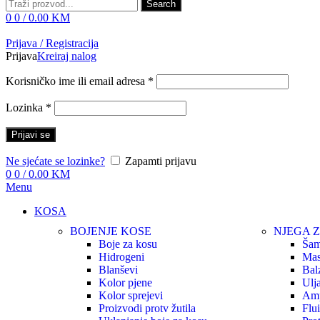
Search
0
0
/
0.00
KM
Prijava / Registracija
Prijava
Kreiraj nalog
Korisničko ime ili email adresa
*
Lozinka
*
Prijavi se
Ne sjećate se lozinke?
Zapamti prijavu
0
0
/
0.00
KM
Menu
KOSA
BOJENJE KOSE
NJEGA 
Boje za kosu
Šam
Hidrogeni
Ma
Blanševi
Bal
Kolor pjene
Ulj
Kolor sprejevi
Amp
Proizvodi protv žutila
Flui