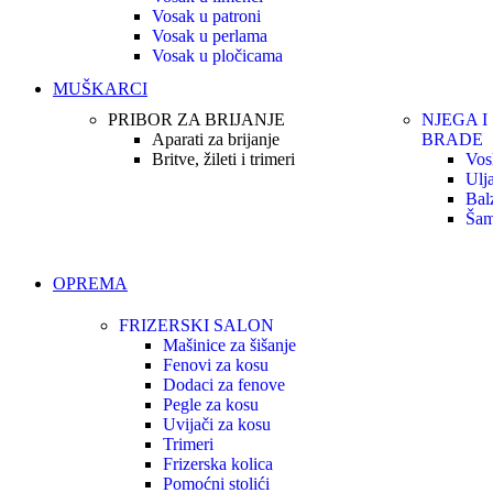
Vosak u patroni
Vosak u perlama
Vosak u pločicama
MUŠKARCI
PRIBOR ZA BRIJANJE
NJEGA I
Aparati za brijanje
BRADE
Britve, žileti i trimeri
Vos
Ulj
Bal
Šam
OPREMA
FRIZERSKI SALON
Mašinice za šišanje
Fenovi za kosu
Dodaci za fenove
Pegle za kosu
Uvijači za kosu
Trimeri
Frizerska kolica
Pomoćni stolići