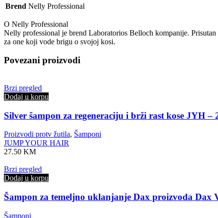
Brend
Nelly Professional
O Nelly Professional
Nelly professional je brend Laboratorios Belloch kompanije. Prisutan 
za one koji vode brigu o svojoj kosi.
Povezani proizvodi
Brzi pregled
Dodaj u korpu
Silver šampon za regeneraciju i brži rast kose JYH –
Proizvodi protv žutila
,
Šamponi
JUMP YOUR HAIR
27.50
KM
Brzi pregled
Dodaj u korpu
Šampon za temeljno uklanjanje Dax proizvoda Dax Ve
Šamponi