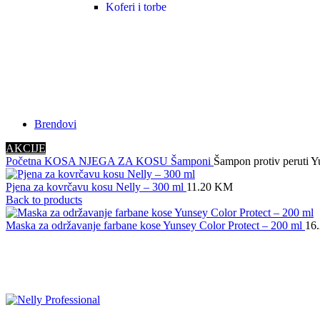
Koferi i torbe
Brendovi
AKCIJE
Početna
KOSA
NJEGA ZA KOSU
Šamponi
Šampon protiv peruti Y
Pjena za kovrčavu kosu Nelly – 300 ml
11.20
KM
Back to products
Maska za održavanje farbane kose Yunsey Color Protect – 200 ml
16
-48%
Click to enlarge