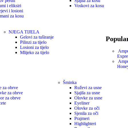
iv peruti
Sjajila za kosu
mi i eliksiri
Voskovi za kosu
jevi i losioni
tmani za kosu
NJEGA TIJELA
Gelovi za tuširanje
Popula
Pilinzi za tijelo
Losioni za tijelo
Ampul
Mlijeko za tijelo
Expre
Ampul
Hone
Šminka
e za obrve
Ruževi za usne
vke za obrve
Sjajila za usne
bor za obrve
Olovke za usne
cete
Eyeliner
Olovke za oči
Sjenila za oči
Prajmeri
Highlighteri