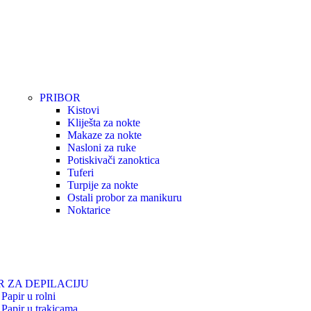
PRIBOR
Kistovi
Kliješta za nokte
Makaze za nokte
Nasloni za ruke
Potiskivači zanoktica
Tuferi
Turpije za nokte
Ostali probor za manikuru
Noktarice
R ZA DEPILACIJU
Papir u rolni
Papir u trakicama