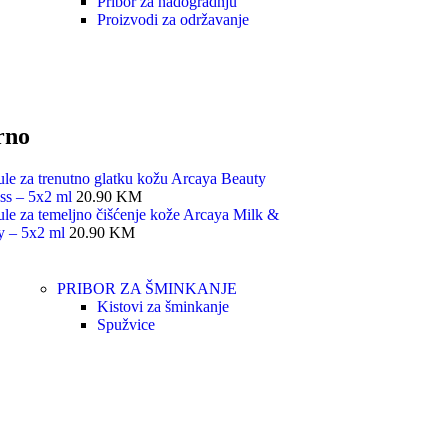
Pribor za nadogradnju
Proizvodi za održavanje
rno
e za trenutno glatku kožu Arcaya Beauty
ss – 5x2 ml
20.90
KM
e za temeljno čišćenje kože Arcaya Milk &
y – 5x2 ml
20.90
KM
PRIBOR ZA ŠMINKANJE
Kistovi za šminkanje
Spužvice