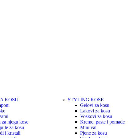
ZA KOSU
STYLING KOSE
poni
Gelovi za kosu
ske
Lakovi za kosu
zami
Voskovi za kosu
a za njegu kose
Kreme, paste i pomade
ule za kosu
Mini val
di i kristali
Pjene za kosu