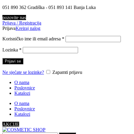
051 890 362 Gradiška - 051 893 141 Banja Luka
pozovite nas
Prijava / Registracija
Prijava
Kreiraj nalog
Korisničko ime ili email adresa
*
Lozinka
*
Prijavi se
Ne sjećate se lozinke?
Zapamti prijavu
O nama
Poslovnice
Katalozi
O nama
Poslovnice
Katalozi
AKCIJE