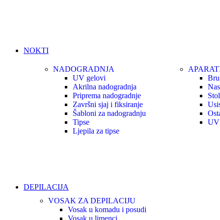
NOKTI
NADOGRADNJA
APARAT
UV gelovi
Bru
Akrilna nadogradnja
Nast
Priprema nadogradnje
Sto
Završni sjaj i fiksiranje
Usi
Šabloni za nadogradnju
Osta
Tipse
UV 
Ljepila za tipse
DEPILACIJA
VOSAK ZA DEPILACIJU
Vosak u komadu i posudi
Vosak u limenci