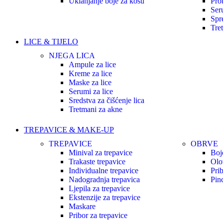
Uklanjanje boje za kosu
Prot
Seru
Spre
Tre
LICE & TIJELO
NJEGA LICA
Ampule za lice
Kreme za lice
Maske za lice
Serumi za lice
Sredstva za čišćenje lica
Tretmani za akne
TREPAVICE & MAKE-UP
TREPAVICE
OBRVE
Minival za trepavice
Boj
Trakaste trepavice
Olo
Individualne trepavice
Pri
Nadogradnja trepavica
Pin
Ljepila za trepavice
Ekstenzije za trepavice
Maskare
Pribor za trepavice