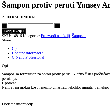
Šampon protiv peruti Yunsey An
21.00
KM
10.90
KM
Dodaj u korpu
SKU:
14816
Kategorije:
Proizvodi na akciji
,
Šamponi
Share:
Opis
Dodatne informacije
O Nelly Professional
Opis
Šampon sa formulisan za borbu protiv peruti. Nježno čisti i pročišćav
perutanja.
Upotreba:
Nanijeti na mokru kosu i nježno umasirati nekoliko minuta. Temeljno i
Dodatne informacije