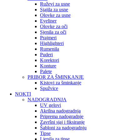
Ruževi za usne
Sjajila za usne
Olovke za usne
Eyeliner
Olovke za oči
Sjenila za oči
Prajmeri
Highlighteri
Rumenila
Puderi
Korektori
Konture
Palete
PRIBOR ZA ŠMINKANJE
Kistovi za šminkanje
Spužvice
NOKTI
NADOGRADNJA
UV gelovi
Akrilna nadogradnja
Priprema nadogradnje
Završni sjaj i fiksiranje
Šabloni za nadogradnju
Tipse
Ljepila za tipse