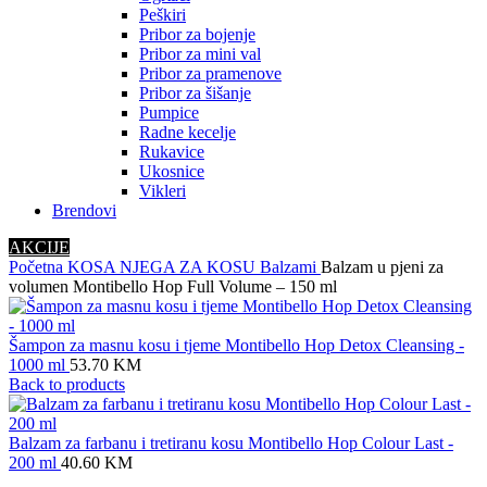
Peškiri
Pribor za bojenje
Pribor za mini val
Pribor za pramenove
Pribor za šišanje
Pumpice
Radne kecelje
Rukavice
Ukosnice
Vikleri
Brendovi
AKCIJE
Početna
KOSA
NJEGA ZA KOSU
Balzami
Balzam u pjeni za
volumen Montibello Hop Full Volume – 150 ml
Šampon za masnu kosu i tjeme Montibello Hop Detox Cleansing -
1000 ml
53.70
KM
Back to products
Balzam za farbanu i tretiranu kosu Montibello Hop Colour Last -
200 ml
40.60
KM