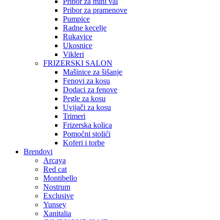
Pribor za mini val
Pribor za pramenove
Pumpice
Radne kecelje
Rukavice
Ukosnice
Vikleri
FRIZERSKI SALON
Mašinice za šišanje
Fenovi za kosu
Dodaci za fenove
Pegle za kosu
Uvijači za kosu
Trimeri
Frizerska kolica
Pomoćni stolići
Koferi i torbe
Brendovi
Arcaya
Red cat
Montibello
Nostrum
Exclusive
Yunsey
Xanitalia