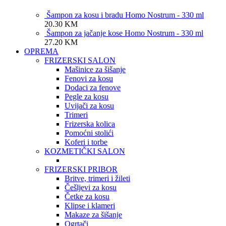
Šampon za kosu i bradu Homo Nostrum - 330 ml
20.30
KM
Šampon za jačanje kose Homo Nostrum - 330 ml
27.20
KM
OPREMA
FRIZERSKI SALON
Mašinice za šišanje
Fenovi za kosu
Dodaci za fenove
Pegle za kosu
Uvijači za kosu
Trimeri
Frizerska kolica
Pomoćni stolići
Koferi i torbe
KOZMETIČKI SALON
FRIZERSKI PRIBOR
Britve, trimeri i žileti
Češljevi za kosu
Četke za kosu
Klipse i klameri
Makaze za šišanje
Ogrtači