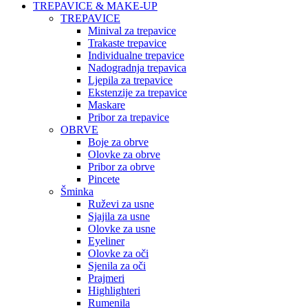
TREPAVICE & MAKE-UP
TREPAVICE
Minival za trepavice
Trakaste trepavice
Individualne trepavice
Nadogradnja trepavica
Ljepila za trepavice
Ekstenzije za trepavice
Maskare
Pribor za trepavice
OBRVE
Boje za obrve
Olovke za obrve
Pribor za obrve
Pincete
Šminka
Ruževi za usne
Sjajila za usne
Olovke za usne
Eyeliner
Olovke za oči
Sjenila za oči
Prajmeri
Highlighteri
Rumenila