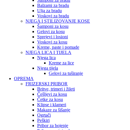
Šamponi za bradu
Balzami za bradu
Ulja za bradu
Voskovi za bradu
NJEGA I STILIZOVANJE KOSE
Šamponi za kosu
Gelovi za kosu
Sprejevi i losioni
Voskovi za kosu
Kreme, paste i pomade
NJEGA LICA I TIJELA
Njega lica
Kreme za lice
Njega tijela
Gelovi za tuširanje
OPREMA
FRIZERSKI PRIBOR
Britve, trimeri i žileti
Češljevi za kosu
Četke za kosu
Klipse i klameri
Makaze za šišanje
Ogrtači
Peškiri
Pribor za bojenje