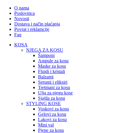
O nama
Poslovnica
Novosti
Dostava i način plaćanja
Povrat i reklamcije
Faq
KOSA
NJEGA ZA KOSU
Šamponi
Ampule za kosu
Maske za kosu
Fluidi i kristali
Balzami
Serumi i eliksiri
Tretmani za kosu
Ulja za njegu kose
Sjajila za kosu
STYLING KOSE
Voskovi za kosu
Gelovi za kosu
Lakovi za kosu
Mini val
Pjene za kosu