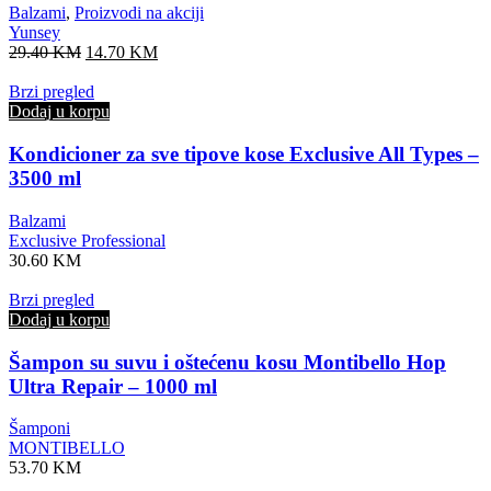
Balzami
,
Proizvodi na akciji
Yunsey
Original
Current
29.40
KM
14.70
KM
price
price
was:
is:
Brzi pregled
29.40 KM.
14.70 KM.
Dodaj u korpu
Kondicioner za sve tipove kose Exclusive All Types –
3500 ml
Balzami
Exclusive Professional
30.60
KM
Brzi pregled
Dodaj u korpu
Šampon su suvu i oštećenu kosu Montibello Hop
Ultra Repair – 1000 ml
Šamponi
MONTIBELLO
53.70
KM