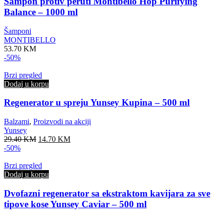
Šampon protiv peruti Montibello Hop Purifying
Balance – 1000 ml
Šamponi
MONTIBELLO
53.70
KM
-50%
Brzi pregled
Dodaj u korpu
Regenerator u spreju Yunsey Kupina – 500 ml
Balzami
,
Proizvodi na akciji
Yunsey
Original
Current
29.40
KM
14.70
KM
price
price
-50%
was:
is:
29.40 KM.
14.70 KM.
Brzi pregled
Dodaj u korpu
Dvofazni regenerator sa ekstraktom kavijara za sve
tipove kose Yunsey Caviar – 500 ml