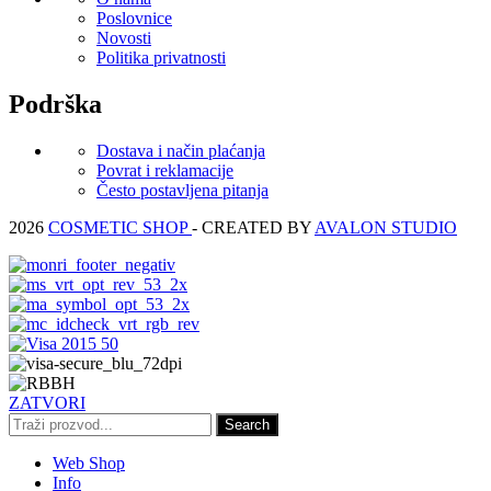
Poslovnice
Novosti
Politika privatnosti
Podrška
Dostava i način plaćanja
Povrat i reklamacije
Često postavljena pitanja
2026
COSMETIC SHOP
- CREATED BY
AVALON STUDIO
ZATVORI
Search
Web Shop
Info