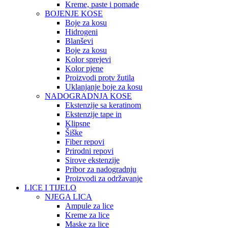
Kreme, paste i pomade
BOJENJE KOSE
Boje za kosu
Hidrogeni
Blanševi
Boje za kosu
Kolor sprejevi
Kolor pjene
Proizvodi protv žutila
Uklanjanje boje za kosu
NADOGRADNJA KOSE
Ekstenzije sa keratinom
Ekstenzije tape in
Klipsne
Šiške
Fiber repovi
Prirodni repovi
Sirove ekstenzije
Pribor za nadogradnju
Proizvodi za održavanje
LICE I TIJELO
NJEGA LICA
Ampule za lice
Kreme za lice
Maske za lice