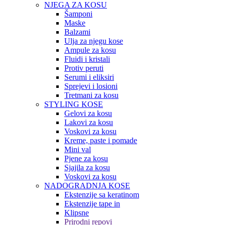
NJEGA ZA KOSU
Šamponi
Maske
Balzami
Ulja za njegu kose
Ampule za kosu
Fluidi i kristali
Protiv peruti
Serumi i eliksiri
Sprejevi i losioni
Tretmani za kosu
STYLING KOSE
Gelovi za kosu
Lakovi za kosu
Voskovi za kosu
Kreme, paste i pomade
Mini val
Pjene za kosu
Sjajila za kosu
Voskovi za kosu
NADOGRADNJA KOSE
Ekstenzije sa keratinom
Ekstenzije tape in
Klipsne
Prirodni repovi