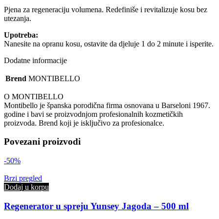
150
ml
Pjena za regeneraciju volumena. Redefiniše i revitalizuje kosu bez
količina
utezanja.
Upotreba:
Nanesite na opranu kosu, ostavite da djeluje 1 do 2 minute i isperite.
Dodatne informacije
Brend
MONTIBELLO
O MONTIBELLO
Montibello je španska porodična firma osnovana u Barseloni 1967.
godine i bavi se proizvodnjom profesionalnih kozmetičkih
proizvoda. Brend koji je isključivo za profesionalce.
Povezani proizvodi
-50%
Brzi pregled
Dodaj u korpu
Regenerator u spreju Yunsey Jagoda – 500 ml