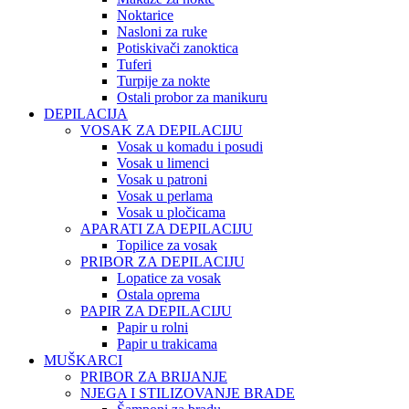
Noktarice
Nasloni za ruke
Potiskivači zanoktica
Tuferi
Turpije za nokte
Ostali probor za manikuru
DEPILACIJA
VOSAK ZA DEPILACIJU
Vosak u komadu i posudi
Vosak u limenci
Vosak u patroni
Vosak u perlama
Vosak u pločicama
APARATI ZA DEPILACIJU
Topilice za vosak
PRIBOR ZA DEPILACIJU
Lopatice za vosak
Ostala oprema
PAPIR ZA DEPILACIJU
Papir u rolni
Papir u trakicama
MUŠKARCI
PRIBOR ZA BRIJANJE
NJEGA I STILIZOVANJE BRADE