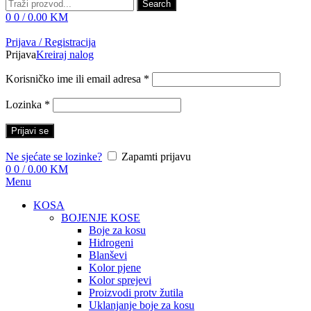
Search
0
0
/
0.00
KM
Prijava / Registracija
Prijava
Kreiraj nalog
Korisničko ime ili email adresa
*
Lozinka
*
Prijavi se
Ne sjećate se lozinke?
Zapamti prijavu
0
0
/
0.00
KM
Menu
KOSA
BOJENJE KOSE
Boje za kosu
Hidrogeni
Blanševi
Kolor pjene
Kolor sprejevi
Proizvodi protv žutila
Uklanjanje boje za kosu