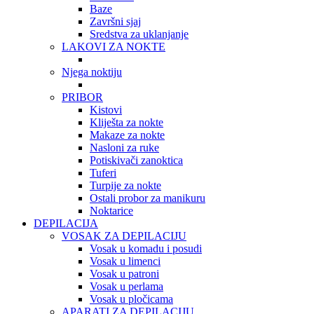
Baze
Završni sjaj
Sredstva za uklanjanje
LAKOVI ZA NOKTE
Njega noktiju
PRIBOR
Kistovi
Kliješta za nokte
Makaze za nokte
Nasloni za ruke
Potiskivači zanoktica
Tuferi
Turpije za nokte
Ostali probor za manikuru
Noktarice
DEPILACIJA
VOSAK ZA DEPILACIJU
Vosak u komadu i posudi
Vosak u limenci
Vosak u patroni
Vosak u perlama
Vosak u pločicama
APARATI ZA DEPILACIJU