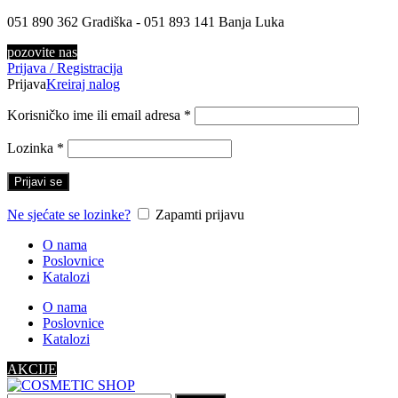
051 890 362 Gradiška - 051 893 141 Banja Luka
pozovite nas
Prijava / Registracija
Prijava
Kreiraj nalog
Korisničko ime ili email adresa
*
Lozinka
*
Prijavi se
Ne sjećate se lozinke?
Zapamti prijavu
O nama
Poslovnice
Katalozi
O nama
Poslovnice
Katalozi
AKCIJE