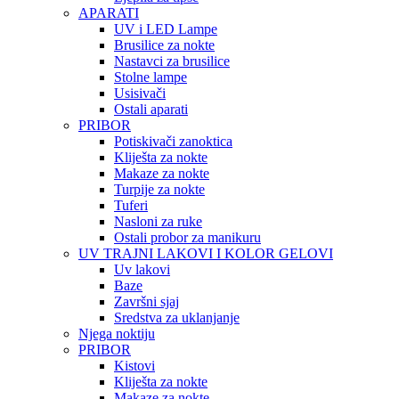
APARATI
UV i LED Lampe
Brusilice za nokte
Nastavci za brusilice
Stolne lampe
Usisivači
Ostali aparati
PRIBOR
Potiskivači zanoktica
Kliješta za nokte
Makaze za nokte
Turpije za nokte
Tuferi
Nasloni za ruke
Ostali probor za manikuru
UV TRAJNI LAKOVI I KOLOR GELOVI
Uv lakovi
Baze
Završni sjaj
Sredstva za uklanjanje
Njega noktiju
PRIBOR
Kistovi
Kliješta za nokte
Makaze za nokte