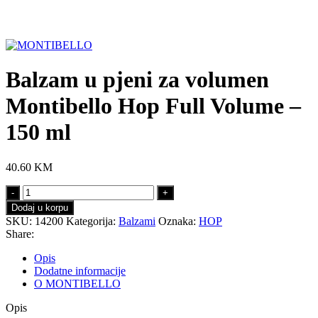
Click to enlarge
Balzam u pjeni za volumen
Montibello Hop Full Volume –
150 ml
40.60
KM
Balzam
u
Dodaj u korpu
pjeni
SKU:
14200
Kategorija:
Balzami
Oznaka:
HOP
za
Share:
volumen
Montibello
Opis
Hop
Dodatne informacije
Full
O MONTIBELLO
Volume
-
Opis