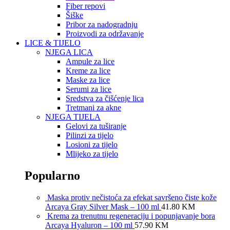
Fiber repovi
Šiške
Pribor za nadogradnju
Proizvodi za održavanje
LICE & TIJELO
NJEGA LICA
Ampule za lice
Kreme za lice
Maske za lice
Serumi za lice
Sredstva za čišćenje lica
Tretmani za akne
NJEGA TIJELA
Gelovi za tuširanje
Pilinzi za tijelo
Losioni za tijelo
Mlijeko za tijelo
Popularno
Maska protiv nečistoća za efekat savršeno čiste kože
Arcaya Gray Silver Mask – 100 ml
41.80
KM
Krema za trenutnu regeneraciju i popunjavanje bora
Arcaya Hyaluron – 100 ml
57.90
KM