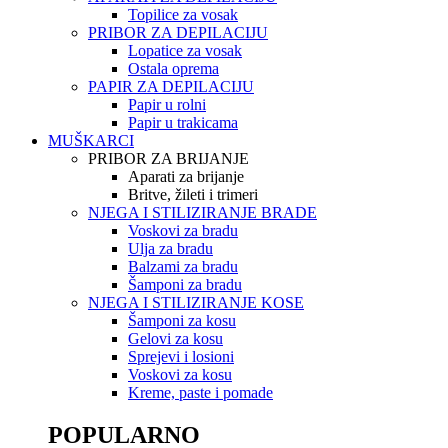
Topilice za vosak
PRIBOR ZA DEPILACIJU
Lopatice za vosak
Ostala oprema
PAPIR ZA DEPILACIJU
Papir u rolni
Papir u trakicama
MUŠKARCI
PRIBOR ZA BRIJANJE
Aparati za brijanje
Britve, žileti i trimeri
NJEGA I STILIZIRANJE BRADE
Voskovi za bradu
Ulja za bradu
Balzami za bradu
Šamponi za bradu
NJEGA I STILIZIRANJE KOSE
Šamponi za kosu
Gelovi za kosu
Sprejevi i losioni
Voskovi za kosu
Kreme, paste i pomade
POPULARNO