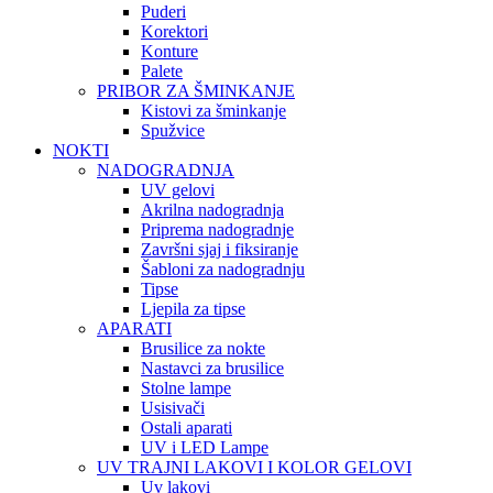
Puderi
Korektori
Konture
Palete
PRIBOR ZA ŠMINKANJE
Kistovi za šminkanje
Spužvice
NOKTI
NADOGRADNJA
UV gelovi
Akrilna nadogradnja
Priprema nadogradnje
Završni sjaj i fiksiranje
Šabloni za nadogradnju
Tipse
Ljepila za tipse
APARATI
Brusilice za nokte
Nastavci za brusilice
Stolne lampe
Usisivači
Ostali aparati
UV i LED Lampe
UV TRAJNI LAKOVI I KOLOR GELOVI
Uv lakovi