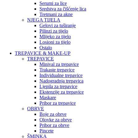
Serumi za lice
Sredstva za čišćenje lica
Tretmani za akne
NJEGA TIJELA
Gelovi za tuširanje
Pilinzi za tijelo
Mlijeko za tijelo
Losioni za tijelo
Ostalo
TREPAVICE & MAKE-UP
TREPAVICE
Minival za trepavice
Trakaste trepavice
Individualne trepavice
Nadogradnja trepavica
Ljepila za trepavice
Ekstenzije za trepavice
Maskare
Pribor za trepavice
OBRVE
Boje za obrve
Olovke za obrve
Pribor za obrve
Pincete
ŠMINKA