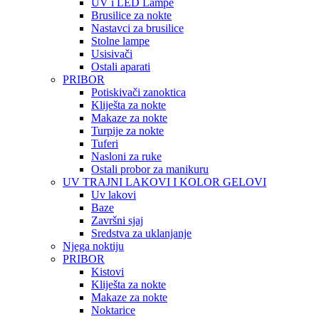
UV i LED Lampe
Brusilice za nokte
Nastavci za brusilice
Stolne lampe
Usisivači
Ostali aparati
PRIBOR
Potiskivači zanoktica
Kliješta za nokte
Makaze za nokte
Turpije za nokte
Tuferi
Nasloni za ruke
Ostali probor za manikuru
UV TRAJNI LAKOVI I KOLOR GELOVI
Uv lakovi
Baze
Završni sjaj
Sredstva za uklanjanje
Njega noktiju
PRIBOR
Kistovi
Kliješta za nokte
Makaze za nokte
Noktarice