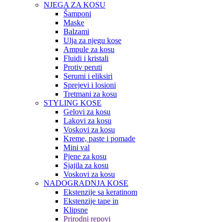
NJEGA ZA KOSU
Šamponi
Maske
Balzami
Ulja za njegu kose
Ampule za kosu
Fluidi i kristali
Protiv peruti
Serumi i eliksiri
Sprejevi i losioni
Tretmani za kosu
STYLING KOSE
Gelovi za kosu
Lakovi za kosu
Voskovi za kosu
Kreme, paste i pomade
Mini val
Pjene za kosu
Sjajila za kosu
Voskovi za kosu
NADOGRADNJA KOSE
Ekstenzije sa keratinom
Ekstenzije tape in
Klipsne
Prirodni repovi