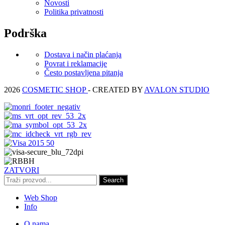
Novosti
Politika privatnosti
Podrška
Dostava i način plaćanja
Povrat i reklamacije
Često postavljena pitanja
2026
COSMETIC SHOP
- CREATED BY
AVALON STUDIO
ZATVORI
Search
Web Shop
Info
O nama