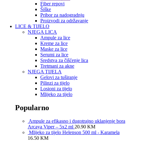
Fiber repovi
Šiške
Pribor za nadogradnju
Proizvodi za održavanje
LICE & TIJELO
NJEGA LICA
Ampule za lice
Kreme za lice
Maske za lice
Serumi za lice
Sredstva za čišćenje lica
Tretmani za akne
NJEGA TIJELA
Gelovi za tuširanje
Pilinzi za tijelo
Losioni za tijelo
Mlijeko za tijelo
Popularno
Ampule za efikasno i dugotrajno uklanjenje bora
Arcaya Viper – 5x2 ml
20.90
KM
Mlijeko za tijelo Helenson 500 ml - Karamela
16.50
KM