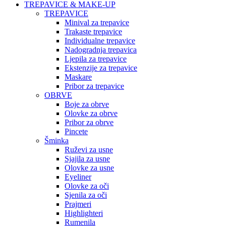
TREPAVICE & MAKE-UP
TREPAVICE
Minival za trepavice
Trakaste trepavice
Individualne trepavice
Nadogradnja trepavica
Ljepila za trepavice
Ekstenzije za trepavice
Maskare
Pribor za trepavice
OBRVE
Boje za obrve
Olovke za obrve
Pribor za obrve
Pincete
Šminka
Ruževi za usne
Sjajila za usne
Olovke za usne
Eyeliner
Olovke za oči
Sjenila za oči
Prajmeri
Highlighteri
Rumenila