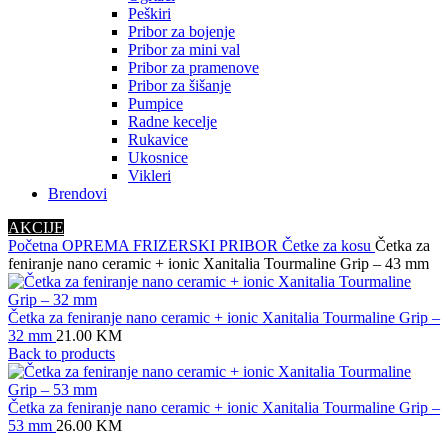
Peškiri
Pribor za bojenje
Pribor za mini val
Pribor za pramenove
Pribor za šišanje
Pumpice
Radne kecelje
Rukavice
Ukosnice
Vikleri
Brendovi
AKCIJE
Početna
OPREMA
FRIZERSKI PRIBOR
Četke za kosu
Četka za
feniranje nano ceramic + ionic Xanitalia Tourmaline Grip – 43 mm
Četka za feniranje nano ceramic + ionic Xanitalia Tourmaline Grip –
32 mm
21.00
KM
Back to products
Četka za feniranje nano ceramic + ionic Xanitalia Tourmaline Grip –
53 mm
26.00
KM