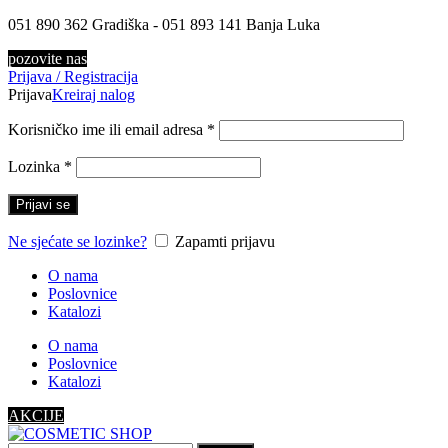
051 890 362 Gradiška - 051 893 141 Banja Luka
pozovite nas
Prijava / Registracija
Prijava
Kreiraj nalog
Korisničko ime ili email adresa
*
Lozinka
*
Prijavi se
Ne sjećate se lozinke?
Zapamti prijavu
O nama
Poslovnice
Katalozi
O nama
Poslovnice
Katalozi
AKCIJE