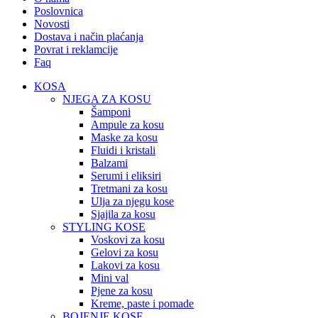
Poslovnica
Novosti
Dostava i način plaćanja
Povrat i reklamcije
Faq
KOSA
NJEGA ZA KOSU
Šamponi
Ampule za kosu
Maske za kosu
Fluidi i kristali
Balzami
Serumi i eliksiri
Tretmani za kosu
Ulja za njegu kose
Sjajila za kosu
STYLING KOSE
Voskovi za kosu
Gelovi za kosu
Lakovi za kosu
Mini val
Pjene za kosu
Kreme, paste i pomade
BOJENJE KOSE