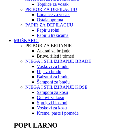
Topilice za vosak
PRIBOR ZA DEPILACIJU
Lopatice za vosak
Ostala oprema
PAPIR ZA DEPILACIJU
Papir u rolni
Papir u trakicama
MUŠKARCI
PRIBOR ZA BRIJANJE
Aparati za brijanje
Britve, žileti i trimeri
NJEGA I STILIZIRANJE BRADE
Voskovi za bradu
Ulja za bradu
Balzami za bradu
Šamponi za bradu
NJEGA I STILIZIRANJE KOSE
Šamponi za kosu
Gelovi za kosu
Sprejevi i losioni
Voskovi za kosu
Kreme, paste i pomade
POPULARNO