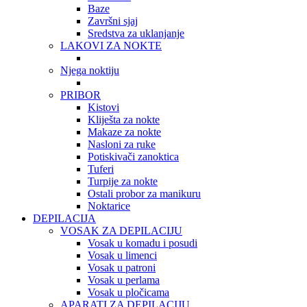
Baze
Završni sjaj
Sredstva za uklanjanje
LAKOVI ZA NOKTE
Njega noktiju
PRIBOR
Kistovi
Kliješta za nokte
Makaze za nokte
Nasloni za ruke
Potiskivači zanoktica
Tuferi
Turpije za nokte
Ostali probor za manikuru
Noktarice
DEPILACIJA
VOSAK ZA DEPILACIJU
Vosak u komadu i posudi
Vosak u limenci
Vosak u patroni
Vosak u perlama
Vosak u pločicama
APARATI ZA DEPILACIJU