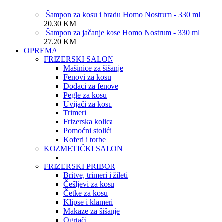
Šampon za kosu i bradu Homo Nostrum - 330 ml
20.30
KM
Šampon za jačanje kose Homo Nostrum - 330 ml
27.20
KM
OPREMA
FRIZERSKI SALON
Mašinice za šišanje
Fenovi za kosu
Dodaci za fenove
Pegle za kosu
Uvijači za kosu
Trimeri
Frizerska kolica
Pomoćni stolići
Koferi i torbe
KOZMETIČKI SALON
FRIZERSKI PRIBOR
Britve, trimeri i žileti
Češljevi za kosu
Četke za kosu
Klipse i klameri
Makaze za šišanje
Ogrtači