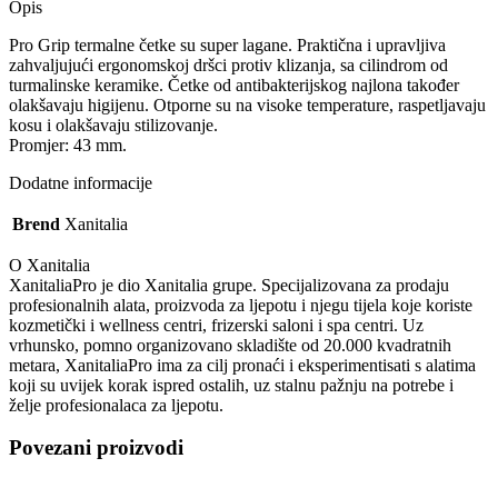
Opis
Pro Grip termalne četke su super lagane. Praktična i upravljiva
zahvaljujući ergonomskoj dršci protiv klizanja, sa cilindrom od
turmalinske keramike. Četke od antibakterijskog najlona također
olakšavaju higijenu. Otporne su na visoke temperature, raspetljavaju
kosu i olakšavaju stilizovanje.
Promjer: 43 mm.
Dodatne informacije
Brend
Xanitalia
O Xanitalia
XanitaliaPro je dio Xanitalia grupe. Specijalizovana za prodaju
profesionalnih alata, proizvoda za ljepotu i njegu tijela koje koriste
kozmetički i wellness centri, frizerski saloni i spa centri. Uz
vrhunsko, pomno organizovano skladište od 20.000 kvadratnih
metara, XanitaliaPro ima za cilj pronaći i eksperimentisati s alatima
koji su uvijek korak ispred ostalih, uz stalnu pažnju na potrebe i
želje profesionalaca za ljepotu.
Povezani proizvodi