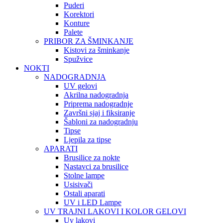
Puderi
Korektori
Konture
Palete
PRIBOR ZA ŠMINKANJE
Kistovi za šminkanje
Spužvice
NOKTI
NADOGRADNJA
UV gelovi
Akrilna nadogradnja
Priprema nadogradnje
Završni sjaj i fiksiranje
Šabloni za nadogradnju
Tipse
Ljepila za tipse
APARATI
Brusilice za nokte
Nastavci za brusilice
Stolne lampe
Usisivači
Ostali aparati
UV i LED Lampe
UV TRAJNI LAKOVI I KOLOR GELOVI
Uv lakovi