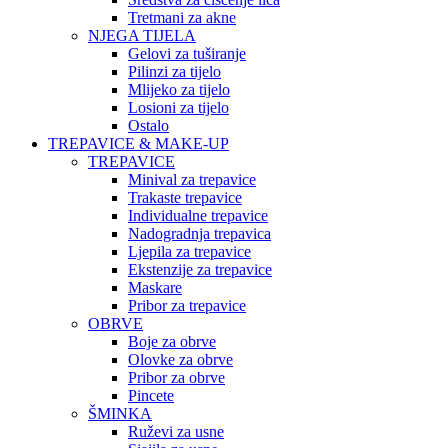
Tretmani za akne
NJEGA TIJELA
Gelovi za tuširanje
Pilinzi za tijelo
Mlijeko za tijelo
Losioni za tijelo
Ostalo
TREPAVICE & MAKE-UP
TREPAVICE
Minival za trepavice
Trakaste trepavice
Individualne trepavice
Nadogradnja trepavica
Ljepila za trepavice
Ekstenzije za trepavice
Maskare
Pribor za trepavice
OBRVE
Boje za obrve
Olovke za obrve
Pribor za obrve
Pincete
ŠMINKA
Ruževi za usne