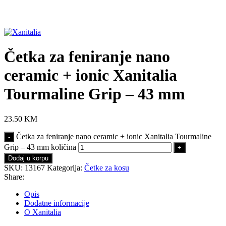
Click to enlarge
Četka za feniranje nano
ceramic + ionic Xanitalia
Tourmaline Grip – 43 mm
23.50
KM
Četka za feniranje nano ceramic + ionic Xanitalia Tourmaline
Grip – 43 mm količina
Dodaj u korpu
SKU:
13167
Kategorija:
Četke za kosu
Share:
Opis
Dodatne informacije
O Xanitalia