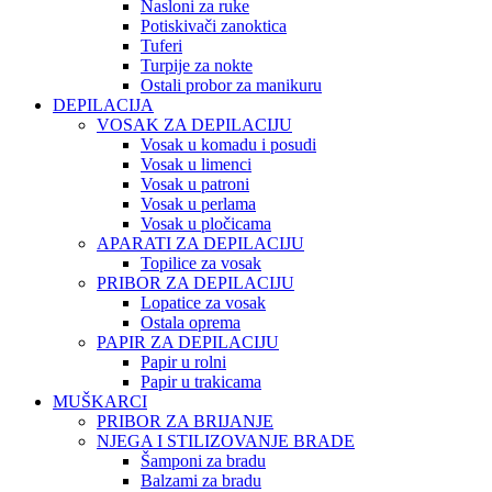
Nasloni za ruke
Potiskivači zanoktica
Tuferi
Turpije za nokte
Ostali probor za manikuru
DEPILACIJA
VOSAK ZA DEPILACIJU
Vosak u komadu i posudi
Vosak u limenci
Vosak u patroni
Vosak u perlama
Vosak u pločicama
APARATI ZA DEPILACIJU
Topilice za vosak
PRIBOR ZA DEPILACIJU
Lopatice za vosak
Ostala oprema
PAPIR ZA DEPILACIJU
Papir u rolni
Papir u trakicama
MUŠKARCI
PRIBOR ZA BRIJANJE
NJEGA I STILIZOVANJE BRADE
Šamponi za bradu
Balzami za bradu