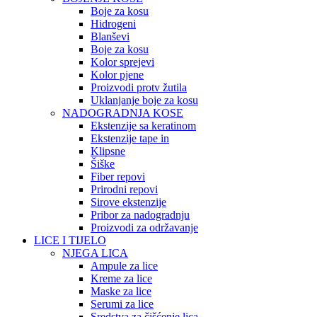
Boje za kosu
Hidrogeni
Blanševi
Boje za kosu
Kolor sprejevi
Kolor pjene
Proizvodi protv žutila
Uklanjanje boje za kosu
NADOGRADNJA KOSE
Ekstenzije sa keratinom
Ekstenzije tape in
Klipsne
Šiške
Fiber repovi
Prirodni repovi
Sirove ekstenzije
Pribor za nadogradnju
Proizvodi za održavanje
LICE I TIJELO
NJEGA LICA
Ampule za lice
Kreme za lice
Maske za lice
Serumi za lice
Sredstva za čišćenje lica