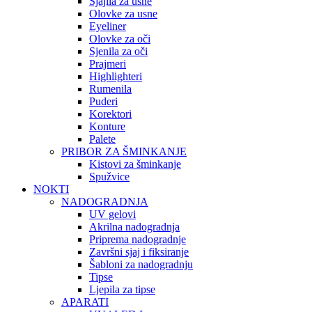
Sjajila za usne
Olovke za usne
Eyeliner
Olovke za oči
Sjenila za oči
Prajmeri
Highlighteri
Rumenila
Puderi
Korektori
Konture
Palete
PRIBOR ZA ŠMINKANJE
Kistovi za šminkanje
Spužvice
NOKTI
NADOGRADNJA
UV gelovi
Akrilna nadogradnja
Priprema nadogradnje
Završni sjaj i fiksiranje
Šabloni za nadogradnju
Tipse
Ljepila za tipse
APARATI