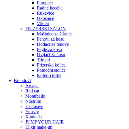
Pumpice
Radne kecelje
Rukavice
Ukosnice
Vikleri
FRIZERSKI SALON
Mašinice za šišanje
Fenovi za kosu
Dodaci za fenove
Pegle za kosu
Uvijači za kosu
Trimeri
Frizerska kolica
Pomoćni stolići
Koferi i torbe
Brendovi
Arcaya
Red cat
Montibello
Nostrum
Exclusive
Yunsey
Xanitalia
JUMP YOUR HAIR
Elixir make-up