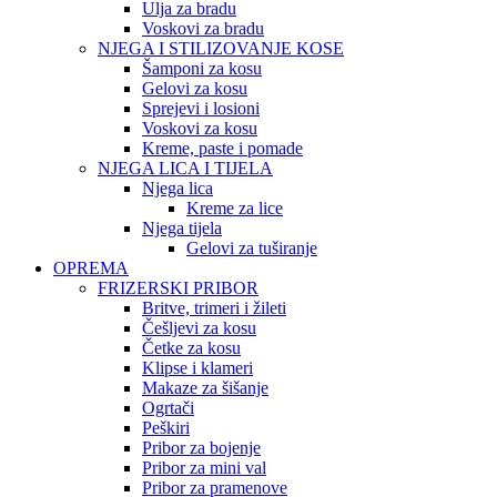
Ulja za bradu
Voskovi za bradu
NJEGA I STILIZOVANJE KOSE
Šamponi za kosu
Gelovi za kosu
Sprejevi i losioni
Voskovi za kosu
Kreme, paste i pomade
NJEGA LICA I TIJELA
Njega lica
Kreme za lice
Njega tijela
Gelovi za tuširanje
OPREMA
FRIZERSKI PRIBOR
Britve, trimeri i žileti
Češljevi za kosu
Četke za kosu
Klipse i klameri
Makaze za šišanje
Ogrtači
Peškiri
Pribor za bojenje
Pribor za mini val
Pribor za pramenove