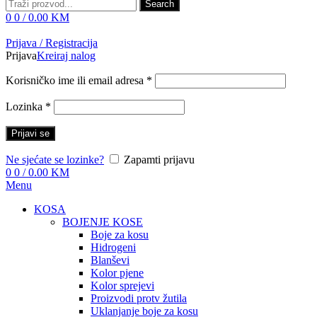
Search
0
0
/
0.00
KM
Prijava / Registracija
Prijava
Kreiraj nalog
Korisničko ime ili email adresa
*
Lozinka
*
Prijavi se
Ne sjećate se lozinke?
Zapamti prijavu
0
0
/
0.00
KM
Menu
KOSA
BOJENJE KOSE
Boje za kosu
Hidrogeni
Blanševi
Kolor pjene
Kolor sprejevi
Proizvodi protv žutila
Uklanjanje boje za kosu