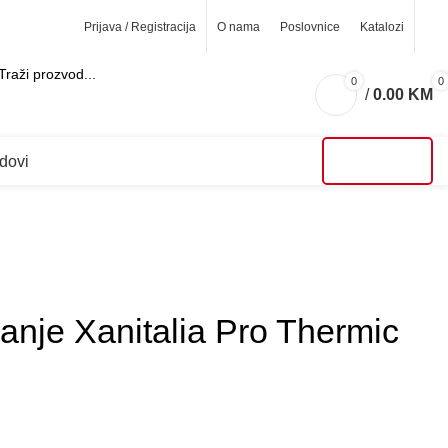
Prijava / Registracija
O nama
Poslovnice
Katalozi
0
0
/
0.00
KM
ARCH
dovi
AKCIJE
ranje Xanitalia Pro Thermic