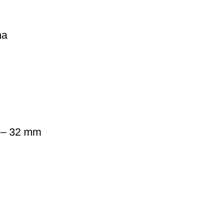
na
y – 32 mm