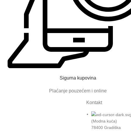
Sigurna kupovina
Plaćanje pouzećem i online
Kontakt
(Modna kuća)
78400 Gradiška