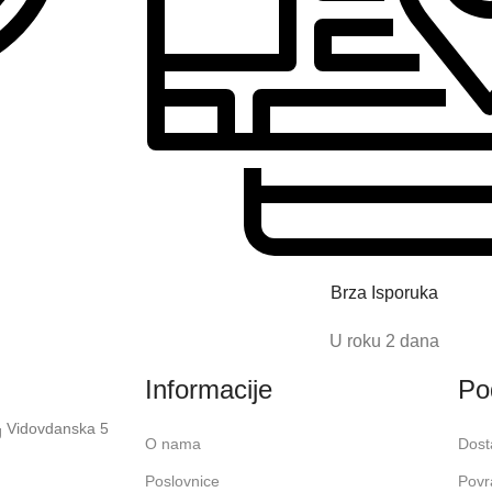
Brza Isporuka
U roku 2 dana
Informacije
Po
Vidovdanska 5
O nama
Dost
Poslovnice
Povr