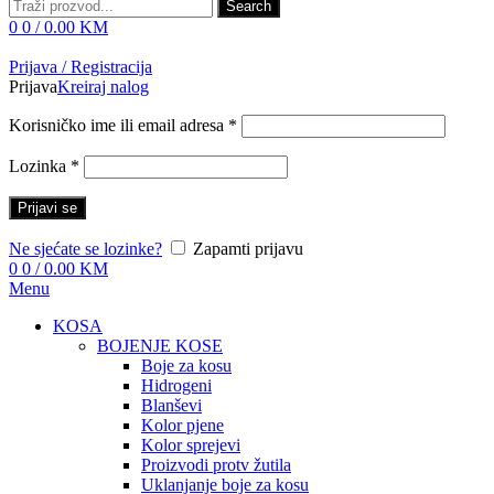
Search
0
0
/
0.00
KM
Prijava / Registracija
Prijava
Kreiraj nalog
Korisničko ime ili email adresa
*
Lozinka
*
Prijavi se
Ne sjećate se lozinke?
Zapamti prijavu
0
0
/
0.00
KM
Menu
KOSA
BOJENJE KOSE
Boje za kosu
Hidrogeni
Blanševi
Kolor pjene
Kolor sprejevi
Proizvodi protv žutila
Uklanjanje boje za kosu