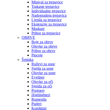
Minival za trepavice
Trakaste trepavice
Individualne trepavice
Nadogradnja trepavica
Ljepila za trepavice
Ekstenzije za trepavice
Maskare
Pribor za trepavice
OBRVE
Boje za obrve
Olovke za obrve
Pribor za obrve
Pincete
Šminka
Ruževi za usne
Sjajila za usne
Olovke za usne
Eyeliner
Olovke za oči
Sjenila za oči
Prajmeri
Highlighteri
Rumenila
Puderi
Korektori