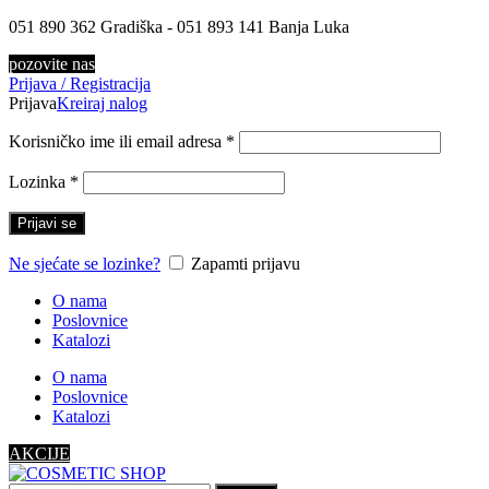
051 890 362 Gradiška - 051 893 141 Banja Luka
pozovite nas
Prijava / Registracija
Prijava
Kreiraj nalog
Korisničko ime ili email adresa
*
Lozinka
*
Prijavi se
Ne sjećate se lozinke?
Zapamti prijavu
O nama
Poslovnice
Katalozi
O nama
Poslovnice
Katalozi
AKCIJE