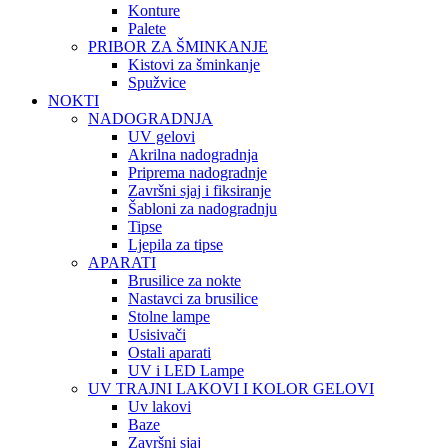
Konture
Palete
PRIBOR ZA ŠMINKANJE
Kistovi za šminkanje
Spužvice
NOKTI
NADOGRADNJA
UV gelovi
Akrilna nadogradnja
Priprema nadogradnje
Završni sjaj i fiksiranje
Šabloni za nadogradnju
Tipse
Ljepila za tipse
APARATI
Brusilice za nokte
Nastavci za brusilice
Stolne lampe
Usisivači
Ostali aparati
UV i LED Lampe
UV TRAJNI LAKOVI I KOLOR GELOVI
Uv lakovi
Baze
Završni sjaj