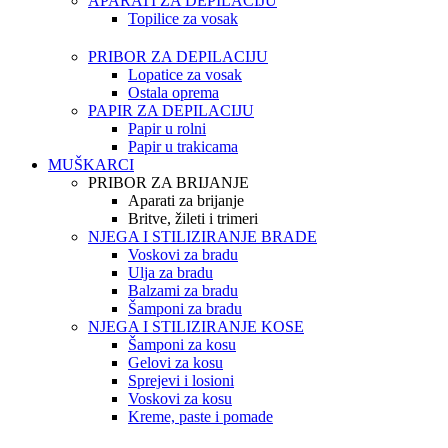
APARATI ZA DEPILACIJU
Topilice za vosak
PRIBOR ZA DEPILACIJU
Lopatice za vosak
Ostala oprema
PAPIR ZA DEPILACIJU
Papir u rolni
Papir u trakicama
MUŠKARCI
PRIBOR ZA BRIJANJE
Aparati za brijanje
Britve, žileti i trimeri
NJEGA I STILIZIRANJE BRADE
Voskovi za bradu
Ulja za bradu
Balzami za bradu
Šamponi za bradu
NJEGA I STILIZIRANJE KOSE
Šamponi za kosu
Gelovi za kosu
Sprejevi i losioni
Voskovi za kosu
Kreme, paste i pomade