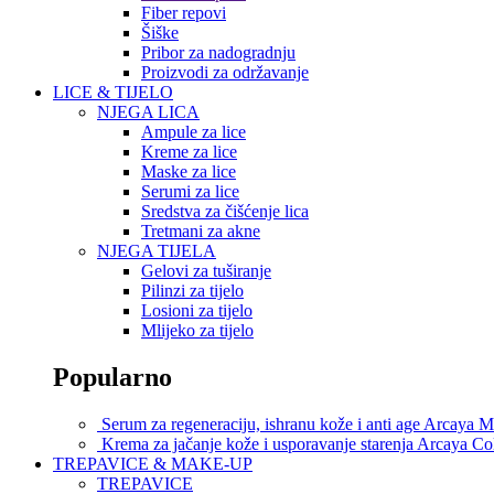
Fiber repovi
Šiške
Pribor za nadogradnju
Proizvodi za održavanje
LICE & TIJELO
NJEGA LICA
Ampule za lice
Kreme za lice
Maske za lice
Serumi za lice
Sredstva za čišćenje lica
Tretmani za akne
NJEGA TIJELA
Gelovi za tuširanje
Pilinzi za tijelo
Losioni za tijelo
Mlijeko za tijelo
Popularno
Serum za regeneraciju, ishranu kože i anti age Arcaya
Krema za jačanje kože i usporavanje starenja Arcaya C
TREPAVICE & MAKE-UP
TREPAVICE