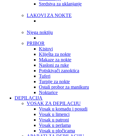
Sredstva za uklanjanje
LAKOVI ZA NOKTE
Njega noktiju
PRIBOR
Kistovi
Kliješta za nokte
Makaze za nokte
Nasloni za ruke
Potiskivači zanoktica
Tuferi
Turpije za nokte
Ostali probor za manikuru
Noktarice
DEPILACIJA
VOSAK ZA DEPILACIJU
Vosak u komadu i posudi
Vosak u limenci
Vosak u patroni
Vosak u perlama
Vosak u pločicama