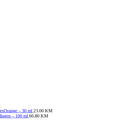
 MesOrange – 30 ml
23.00
KM
ollagen – 100 ml
66.80
KM