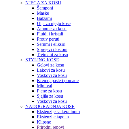
NJEGA ZA KOSU
Šamponi
Maske
Balzami
Ulja za njegu kose
Ampule za kosu
Fluidi i kristali
Protiv peruti
Serumi i eliksiri
Sprejevi i losioni
Tretmani za kosu
STYLING KOSE
Gelovi za kosu
Lakovi za kosu
Voskovi za kosu
Kreme, paste i pomade
Mini val
Pjene za kosu
Sjajila za kosu
Voskovi za kosu
NADOGRADNJA KOSE
Ekstenzije sa keratinom
Ekstenzije tape in
Klipsne
Prirodni repovi