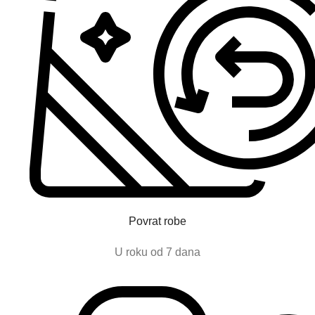
Povrat robe
U roku od 7 dana