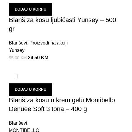
DODAJ U KORPU
Blanš za kosu ljubičasti Yunsey – 500
gr
Blanševi
,
Proizvodi na akciji
Yunsey
24.50
KM
55.60
KM
DODAJ U KORPU
Blanš za kosu u krem gelu Montibello
Denuee Soft 3 tona – 400 g
Blanševi
MONTIBELLO