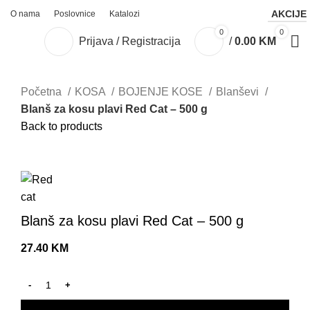
AKCIJE
O nama
Poslovnice
Katalozi
0
0
Prijava / Registracija
/
0.00
KM
Početna
KOSA
BOJENJE KOSE
Blanševi
Blanš za kosu plavi Red Cat – 500 g
Back to products
Click to enlarge
Blanš za kosu plavi Red Cat – 500 g
27.40
KM