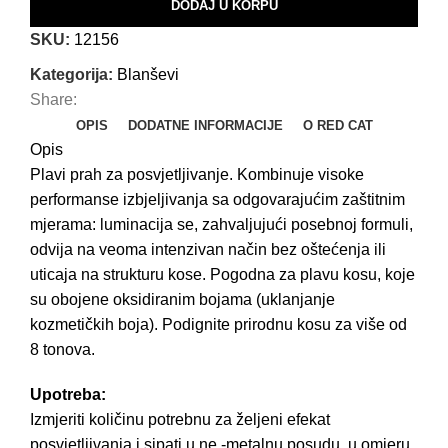
DODAJ U KORPU
SKU:
12156
Kategorija:
Blanševi
Share:
OPIS
DODATNE INFORMACIJE
O RED CAT
Opis
Plavi prah za posvjetljivanje. Kombinuje visoke
performanse izbjeljivanja sa odgovarajućim zaštitnim
mjerama: luminacija se, zahvaljujući posebnoj formuli,
odvija na veoma intenzivan način bez oštećenja ili
uticaja na strukturu kose. Pogodna za plavu kosu, koje
su obojene oksidiranim bojama (uklanjanje
kozmetičkih boja). Podignite prirodnu kosu za više od
8 tonova.
Upotreba:
Izmjeriti količinu potrebnu za željeni efekat
posvjetljivanja i sipati u ne -metalnu posudu, u omjeru