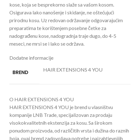
kose, koja se besprekorno slaže sa vašom kosom.
Osigurava lako nanošenje i skidanje, ne oštećujući
prirodnu kosu. Uz redovan održavanje odgovarajućim
preparatima te korištenjem posebne četke za
nadograđenu kose, nadogradnja traje dugo, do 4-5
meseci, ne mrsi se i lako se održava.
Dodatne informacije
HAIR EXTENSIONS 4 YOU
BREND
O HAIR EXTENSIONS 4 YOU
HAIR EXTENSIONS 4 YOU je brend u vlasništvu
kompanije LNB Trade, specijalizovan za prodaju
visokokvalitetnih ekstenzija za kosu. Sa širokom
ponudom proizvoda, od različitih vrsta i dužina do raznih
boja, ovaj brend zadovoljava potrebe i najzahtjevnijih