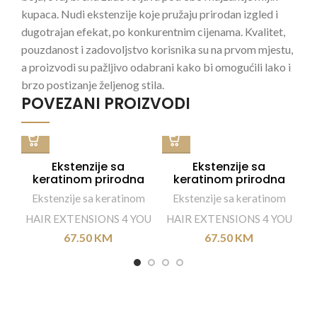
kupaca. Nudi ekstenzije koje pružaju prirodan izgled i
dugotrajan efekat, po konkurentnim cijenama. Kvalitet,
pouzdanost i zadovoljstvo korisnika su na prvom mjestu,
a proizvodi su pažljivo odabrani kako bi omogućili lako i
brzo postizanje željenog stila.
POVEZANI PROIZVODI
Ekstenzije sa
Ekstenzije sa
keratinom prirodna
keratinom prirodna
kosa HE4Y 25 kom
kosa HE4Y 25 kom
Ekstenzije sa keratinom
Ekstenzije sa keratinom
50/55 cm – #8
50/55 cm – #4
HAIR EXTENSIONS 4 YOU
HAIR EXTENSIONS 4 YOU
H
67.50
KM
67.50
KM