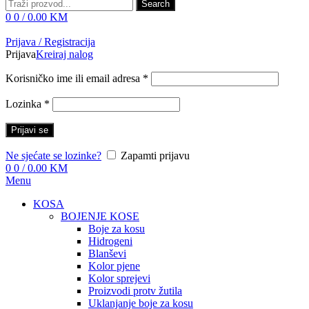
Search
0
0
/
0.00
KM
Prijava / Registracija
Prijava
Kreiraj nalog
Korisničko ime ili email adresa
*
Lozinka
*
Prijavi se
Ne sjećate se lozinke?
Zapamti prijavu
0
0
/
0.00
KM
Menu
KOSA
BOJENJE KOSE
Boje za kosu
Hidrogeni
Blanševi
Kolor pjene
Kolor sprejevi
Proizvodi protv žutila
Uklanjanje boje za kosu