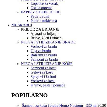
Lopatice za vosak
Ostala oprema
PAPIR ZA DEPILACIJU
Papir u rolni
Papir u trakicama
MUŠKARCI
PRIBOR ZA BRIJANJE
Aparati za brijanje
Britve, žileti i trimeri
NJEGA I STILIZIRANJE BRADE
Voskovi za bradu
Ulja za bradu
Balzami za bradu
Šamponi za bradu
NJEGA I STILIZIRANJE KOSE
Šamponi za kosu
Gelovi za kosu
Sprejevi i losioni
Voskovi za kosu
Kreme, paste i pomade
POPULARNO
Šampon za kosu i bradu Homo Nostrum - 330 ml
20.30