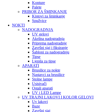
Konture
Palete
PRIBOR ZA ŠMINKANJE
Kistovi za šminkanje
Spužvice
NOKTI
NADOGRADNJA
UV gelovi
Akrilna nadogradnja
Priprema nadogradnje
Završni sjaj i fiksiranje
Šabloni za nadogradnju
Tipse
Ljepila za tipse
APARATI
Brusilice za nokte
Nastavci za brusilice
Stolne lampe
Usisivači
Ostali aparati
UV i LED Lampe
UV TRAJNI LAKOVI I KOLOR GELOVI
Uv lakovi
Baze
Završni sjaj