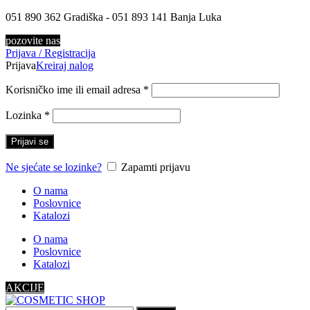
051 890 362 Gradiška - 051 893 141 Banja Luka
pozovite nas
Prijava / Registracija
Prijava
Kreiraj nalog
Korisničko ime ili email adresa
*
Lozinka
*
Prijavi se
Ne sjećate se lozinke?
Zapamti prijavu
O nama
Poslovnice
Katalozi
O nama
Poslovnice
Katalozi
AKCIJE