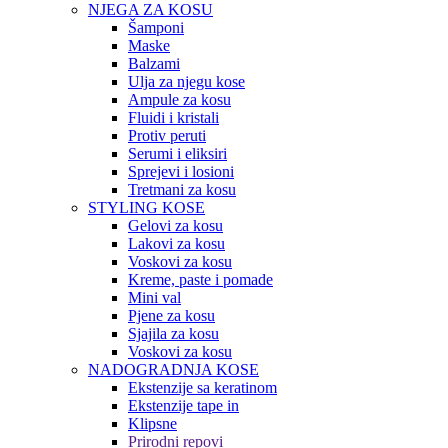
NJEGA ZA KOSU
Šamponi
Maske
Balzami
Ulja za njegu kose
Ampule za kosu
Fluidi i kristali
Protiv peruti
Serumi i eliksiri
Sprejevi i losioni
Tretmani za kosu
STYLING KOSE
Gelovi za kosu
Lakovi za kosu
Voskovi za kosu
Kreme, paste i pomade
Mini val
Pjene za kosu
Sjajila za kosu
Voskovi za kosu
NADOGRADNJA KOSE
Ekstenzije sa keratinom
Ekstenzije tape in
Klipsne
Prirodni repovi