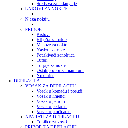
Sredstva za uklanjanje
LAKOVI ZA NOKTE
Njega noktiju
PRIBOR
Kistovi
Kliješta za nokte
Makaze za nokte
Nasloni za ruke
Potiskivači zanoktica
Tuferi
Turpije za nokte
Ostali probor za manikuru
Noktarice
DEPILACIJA
VOSAK ZA DEPILACIJU
Vosak u komadu i posudi
Vosak u limenci
Vosak u patroni
Vosak u perlama
Vosak u pločicama
APARATI ZA DEPILACIJU
Topilice za vosak
PRIBOR ZA DEPILACIJU