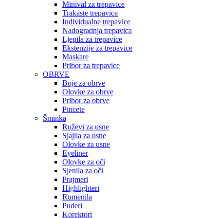
Minival za trepavice
Trakaste trepavice
Individualne trepavice
Nadogradnja trepavica
Ljepila za trepavice
Ekstenzije za trepavice
Maskare
Pribor za trepavice
OBRVE
Boje za obrve
Olovke za obrve
Pribor za obrve
Pincete
Šminka
Ruževi za usne
Sjajila za usne
Olovke za usne
Eyeliner
Olovke za oči
Sjenila za oči
Prajmeri
Highlighteri
Rumenila
Puderi
Korektori