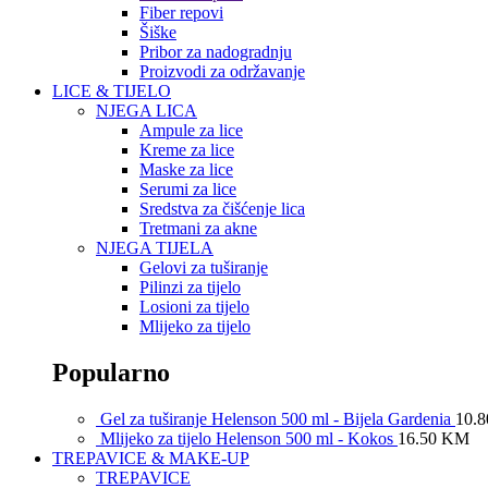
Fiber repovi
Šiške
Pribor za nadogradnju
Proizvodi za održavanje
LICE & TIJELO
NJEGA LICA
Ampule za lice
Kreme za lice
Maske za lice
Serumi za lice
Sredstva za čišćenje lica
Tretmani za akne
NJEGA TIJELA
Gelovi za tuširanje
Pilinzi za tijelo
Losioni za tijelo
Mlijeko za tijelo
Popularno
Gel za tuširanje Helenson 500 ml - Bijela Gardenia
10.
Mlijeko za tijelo Helenson 500 ml - Kokos
16.50
KM
TREPAVICE & MAKE-UP
TREPAVICE