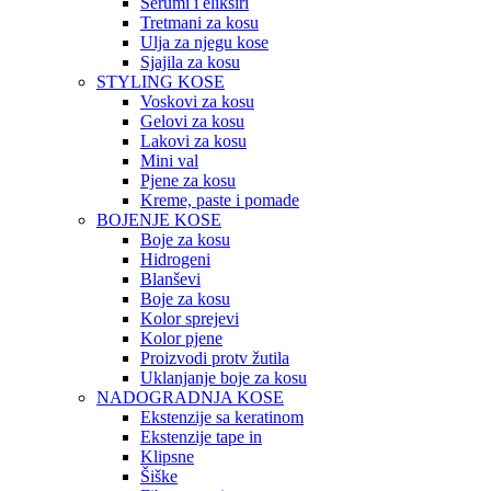
Serumi i eliksiri
Tretmani za kosu
Ulja za njegu kose
Sjajila za kosu
STYLING KOSE
Voskovi za kosu
Gelovi za kosu
Lakovi za kosu
Mini val
Pjene za kosu
Kreme, paste i pomade
BOJENJE KOSE
Boje za kosu
Hidrogeni
Blanševi
Boje za kosu
Kolor sprejevi
Kolor pjene
Proizvodi protv žutila
Uklanjanje boje za kosu
NADOGRADNJA KOSE
Ekstenzije sa keratinom
Ekstenzije tape in
Klipsne
Šiške