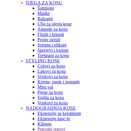
NJEGA ZA KOSU
Šamponi
Maske
Balzami
Ulja za njegu kose
Ampule za kosu
Fluidi i kristali
Protiv peruti
Serumi i eliksiri
Sprejevi i losioni
Tretmani za kosu
STYLING KOSE
Gelovi za kosu
Lakovi za kosu
Voskovi za kosu
Kreme, paste i pomade
Mini val
Pjene za kosu
Sjajila za kosu
Voskovi za kosu
NADOGRADNJA KOSE
Ekstenzije sa keratinom
Ekstenzije tape in
Klipsne
Prirodni repovi