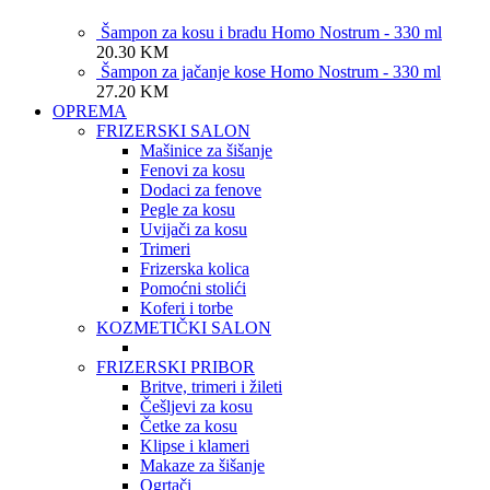
Šampon za kosu i bradu Homo Nostrum - 330 ml
20.30
KM
Šampon za jačanje kose Homo Nostrum - 330 ml
27.20
KM
OPREMA
FRIZERSKI SALON
Mašinice za šišanje
Fenovi za kosu
Dodaci za fenove
Pegle za kosu
Uvijači za kosu
Trimeri
Frizerska kolica
Pomoćni stolići
Koferi i torbe
KOZMETIČKI SALON
FRIZERSKI PRIBOR
Britve, trimeri i žileti
Češljevi za kosu
Četke za kosu
Klipse i klameri
Makaze za šišanje
Ogrtači