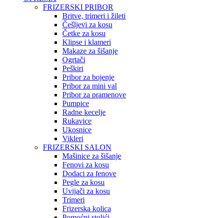
FRIZERSKI PRIBOR
Britve, trimeri i žileti
Češljevi za kosu
Četke za kosu
Klipse i klameri
Makaze za šišanje
Ogrtači
Peškiri
Pribor za bojenje
Pribor za mini val
Pribor za pramenove
Pumpice
Radne kecelje
Rukavice
Ukosnice
Vikleri
FRIZERSKI SALON
Mašinice za šišanje
Fenovi za kosu
Dodaci za fenove
Pegle za kosu
Uvijači za kosu
Trimeri
Frizerska kolica
Pomoćni stolići