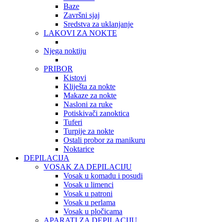
Baze
Završni sjaj
Sredstva za uklanjanje
LAKOVI ZA NOKTE
Njega noktiju
PRIBOR
Kistovi
Kliješta za nokte
Makaze za nokte
Nasloni za ruke
Potiskivači zanoktica
Tuferi
Turpije za nokte
Ostali probor za manikuru
Noktarice
DEPILACIJA
VOSAK ZA DEPILACIJU
Vosak u komadu i posudi
Vosak u limenci
Vosak u patroni
Vosak u perlama
Vosak u pločicama
APARATI ZA DEPILACIJU