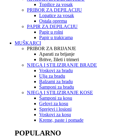
Topilice za vosak
PRIBOR ZA DEPILACIJU
Lopatice za vosak
Ostala oprema
PAPIR ZA DEPILACIJU
Papir u rolni
Papir u trakicama
MUŠKARCI
PRIBOR ZA BRIJANJE
Aparati za brijanje
Britve, žileti i trimeri
NJEGA I STILIZIRANJE BRADE
Voskovi za bradu
Ulja za bradu
Balzami za bradu
Šamponi za bradu
NJEGA I STILIZIRANJE KOSE
Šamponi za kosu
Gelovi za kosu
Sprejevi i losioni
Voskovi za kosu
Kreme, paste i pomade
POPULARNO