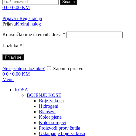
Search
0
0
/
0.00
KM
Prijava / Registracija
Prijava
Kreiraj nalog
Korisničko ime ili email adresa
*
Lozinka
*
Prijavi se
Ne sjećate se lozinke?
Zapamti prijavu
0
0
/
0.00
KM
Menu
KOSA
BOJENJE KOSE
Boje za kosu
Hidrogeni
Blanševi
Kolor pjene
Kolor sprejevi
Proizvodi protv žutila
Uklanjanje boje za kosu