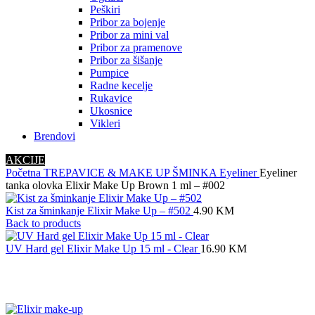
Peškiri
Pribor za bojenje
Pribor za mini val
Pribor za pramenove
Pribor za šišanje
Pumpice
Radne kecelje
Rukavice
Ukosnice
Vikleri
Brendovi
AKCIJE
Početna
TREPAVICE & MAKE UP
ŠMINKA
Eyeliner
Eyeliner
tanka olovka Elixir Make Up Brown 1 ml – #002
Kist za šminkanje Elixir Make Up – #502
4.90
KM
Back to products
UV Hard gel Elixir Make Up 15 ml - Clear
16.90
KM
Click to enlarge