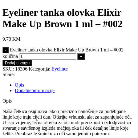
Eyeliner tanka olovka Elixir
Make Up Brown 1 ml – #002
9.70
KM
Eyeliner tanka olovka Elixir Make Up Brown 1 ml – #002
količina
Dodaj u korpu
SKU:
18396
Kategorija:
Eyeliner
Share:
Opis
Dodatne informacije
Opis
Naša četkica osigurava lako i precizno nanošenje za podebljane
linije koje traju cijeli dan. Otkrijte vrhunski alat za zapanjujuće oči.
U isto vrijeme, tečna olovka za oči nudi preciznost i izdržljivost za
stvaranje savršenog izgleda mačjeg oka ili čak detaljne linije koje
želite. Preobrazite šminku za oči samo jednim potezom.