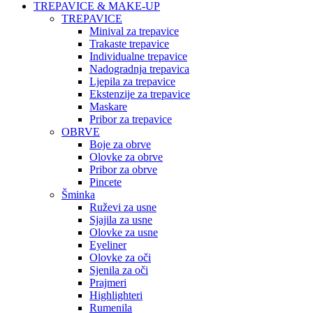
TREPAVICE & MAKE-UP
TREPAVICE
Minival za trepavice
Trakaste trepavice
Individualne trepavice
Nadogradnja trepavica
Ljepila za trepavice
Ekstenzije za trepavice
Maskare
Pribor za trepavice
OBRVE
Boje za obrve
Olovke za obrve
Pribor za obrve
Pincete
Šminka
Ruževi za usne
Sjajila za usne
Olovke za usne
Eyeliner
Olovke za oči
Sjenila za oči
Prajmeri
Highlighteri
Rumenila