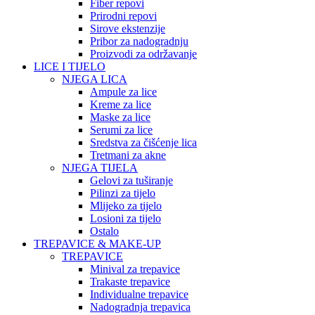
Fiber repovi
Prirodni repovi
Sirove ekstenzije
Pribor za nadogradnju
Proizvodi za održavanje
LICE I TIJELO
NJEGA LICA
Ampule za lice
Kreme za lice
Maske za lice
Serumi za lice
Sredstva za čišćenje lica
Tretmani za akne
NJEGA TIJELA
Gelovi za tuširanje
Pilinzi za tijelo
Mlijeko za tijelo
Losioni za tijelo
Ostalo
TREPAVICE & MAKE-UP
TREPAVICE
Minival za trepavice
Trakaste trepavice
Individualne trepavice
Nadogradnja trepavica