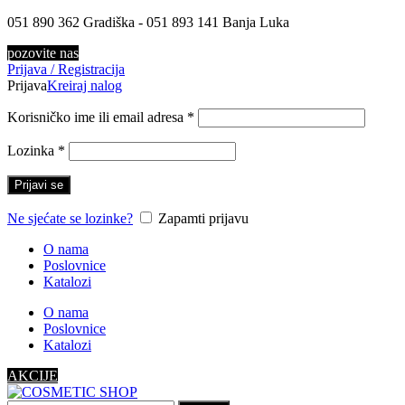
051 890 362 Gradiška - 051 893 141 Banja Luka
pozovite nas
Prijava / Registracija
Prijava
Kreiraj nalog
Korisničko ime ili email adresa
*
Lozinka
*
Prijavi se
Ne sjećate se lozinke?
Zapamti prijavu
O nama
Poslovnice
Katalozi
O nama
Poslovnice
Katalozi
AKCIJE