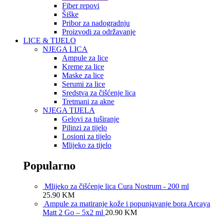
Fiber repovi
Šiške
Pribor za nadogradnju
Proizvodi za održavanje
LICE & TIJELO
NJEGA LICA
Ampule za lice
Kreme za lice
Maske za lice
Serumi za lice
Sredstva za čišćenje lica
Tretmani za akne
NJEGA TIJELA
Gelovi za tuširanje
Pilinzi za tijelo
Losioni za tijelo
Mlijeko za tijelo
Popularno
Mlijeko za čišćenje lica Cura Nostrum - 200 ml
25.90
KM
Ampule za matiranje kože i popunjavanje bora Arcaya
Matt 2 Go – 5x2 ml
20.90
KM