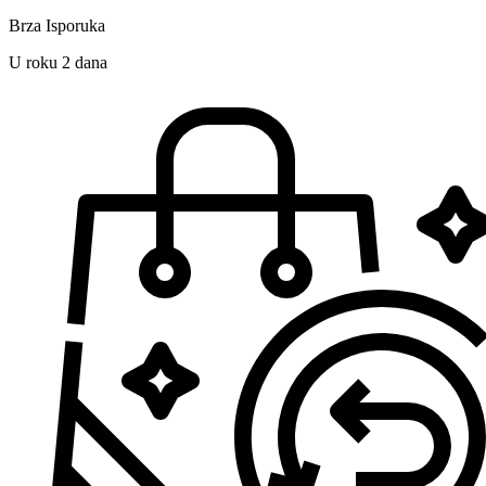
Brza Isporuka
U roku 2 dana