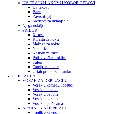
UV TRAJNI LAKOVI I KOLOR GELOVI
Uv lakovi
Baze
Završni sjaj
Sredstva za uklanjanje
Njega noktiju
PRIBOR
Kistovi
Kliješta za nokte
Makaze za nokte
Noktarice
Nasloni za ruke
Potiskivači zanoktica
Tuferi
Turpije za nokte
Ostali probor za manikuru
DEPILACIJA
VOSAK ZA DEPILACIJU
Vosak u komadu i posudi
Vosak u limenci
Vosak u patroni
Vosak u perlama
Vosak u pločicama
APARATI ZA DEPILACIJU
Topilice za vosak