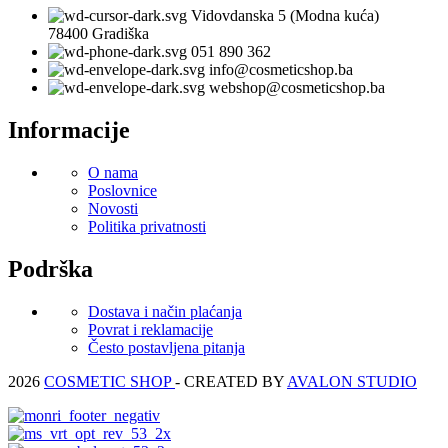
Vidovdanska 5 (Modna kuća)
78400 Gradiška
051 890 362
info@cosmeticshop.ba
webshop@cosmeticshop.ba
Informacije
O nama
Poslovnice
Novosti
Politika privatnosti
Podrška
Dostava i način plaćanja
Povrat i reklamacije
Često postavljena pitanja
2026
COSMETIC SHOP
- CREATED BY
AVALON STUDIO