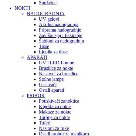
Spužvice
NOKTI
NADOGRADNJA
UV gelovi
Akrilna nadogradnja
Priprema nadogradnje
Završni sjaj i fiksiranje
Šabloni za nadogradnju
Tipse
Ljepila za tipse
APARATI
UV i LED Lampe
Brusilice za nokte
Nastavci za brusilice
Stolne lampe
Usisivači
Ostali aparati
PRIBOR
Potiskivači zanoktica
Kliješta za nokte
Makaze za nokte
Turpije za nokte
Tuferi
Nasloni za ruke
Ostali probor za manikuru