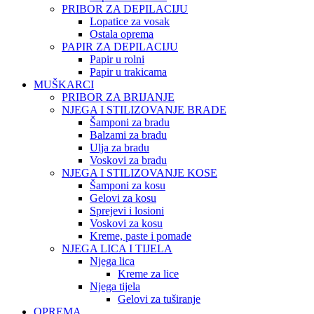
PRIBOR ZA DEPILACIJU
Lopatice za vosak
Ostala oprema
PAPIR ZA DEPILACIJU
Papir u rolni
Papir u trakicama
MUŠKARCI
PRIBOR ZA BRIJANJE
NJEGA I STILIZOVANJE BRADE
Šamponi za bradu
Balzami za bradu
Ulja za bradu
Voskovi za bradu
NJEGA I STILIZOVANJE KOSE
Šamponi za kosu
Gelovi za kosu
Sprejevi i losioni
Voskovi za kosu
Kreme, paste i pomade
NJEGA LICA I TIJELA
Njega lica
Kreme za lice
Njega tijela
Gelovi za tuširanje
OPREMA