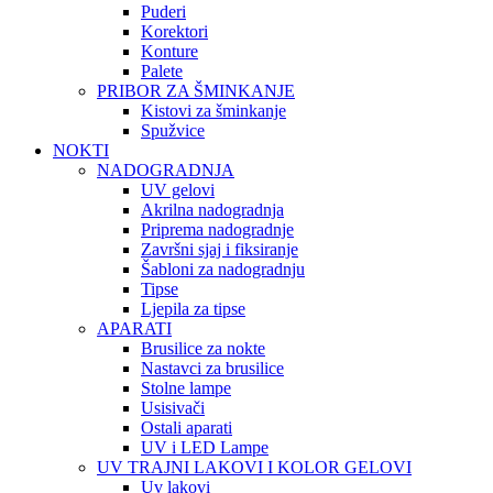
Puderi
Korektori
Konture
Palete
PRIBOR ZA ŠMINKANJE
Kistovi za šminkanje
Spužvice
NOKTI
NADOGRADNJA
UV gelovi
Akrilna nadogradnja
Priprema nadogradnje
Završni sjaj i fiksiranje
Šabloni za nadogradnju
Tipse
Ljepila za tipse
APARATI
Brusilice za nokte
Nastavci za brusilice
Stolne lampe
Usisivači
Ostali aparati
UV i LED Lampe
UV TRAJNI LAKOVI I KOLOR GELOVI
Uv lakovi