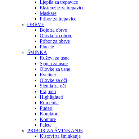
Ljepila za trepavice
Ekstenzije za trepavice
Maskare
Pribor za trepavice
OBRVE
Boje za obrve
Olovke za obrve
Pribor za obrve
Pincete
ŠMINKA
Ruževi za usne
Sjajila za usne
Olovke za usne
Eyeliner
Olovke za oči
Sjenila za oči
Prajmeri
Highlighteri
Rumenila
Puderi
Korektori
Konture
Palete
PRIBOR ZA ŠMINKANJE
Kistovi za šminkanje