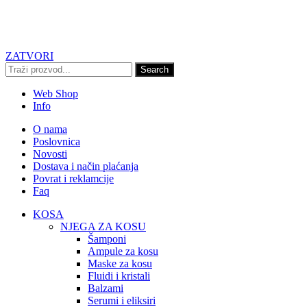
ZATVORI
Search
Web Shop
Info
O nama
Poslovnica
Novosti
Dostava i način plaćanja
Povrat i reklamcije
Faq
KOSA
NJEGA ZA KOSU
Šamponi
Ampule za kosu
Maske za kosu
Fluidi i kristali
Balzami
Serumi i eliksiri