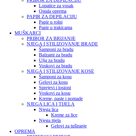
PRIBOR ZA DEPILACIJU
Lopatice za vosak
Ostala oprema
PAPIR ZA DEPILACIJU
Papir u rolni
Papir u trakicama
MUŠKARCI
PRIBOR ZA BRIJANJE
NJEGA I STILIZOVANJE BRADE
Šamponi za bradu
Balzami za bradu
Ulja za bradu
Voskovi za bradu
NJEGA I STILIZOVANJE KOSE
Šamponi za kosu
Gelovi za kosu
Sprejevi i losioni
Voskovi za kosu
Kreme, paste i pomade
NJEGA LICA I TIJELA
Njega lica
Kreme za lice
Njega tijela
Gelovi za tuširanje
OPREMA