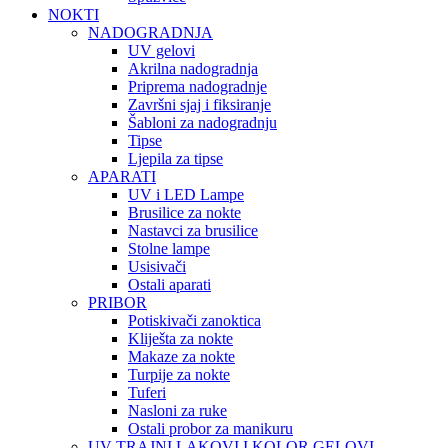
NOKTI
NADOGRADNJA
UV gelovi
Akrilna nadogradnja
Priprema nadogradnje
Završni sjaj i fiksiranje
Šabloni za nadogradnju
Tipse
Ljepila za tipse
APARATI
UV i LED Lampe
Brusilice za nokte
Nastavci za brusilice
Stolne lampe
Usisivači
Ostali aparati
PRIBOR
Potiskivači zanoktica
Kliješta za nokte
Makaze za nokte
Turpije za nokte
Tuferi
Nasloni za ruke
Ostali probor za manikuru
UV TRAJNI LAKOVI I KOLOR GELOVI