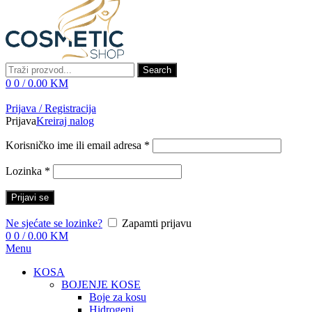
Search
0
0
/
0.00
KM
Prijava / Registracija
Prijava
Kreiraj nalog
Korisničko ime ili email adresa
*
Lozinka
*
Prijavi se
Ne sjećate se lozinke?
Zapamti prijavu
0
0
/
0.00
KM
Menu
KOSA
BOJENJE KOSE
Boje za kosu
Hidrogeni