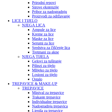
Prirodni repovi
Sirove ekstenzije
Pribor za nadogradnju
Proizvodi za održavanje
LICE I TIJELO
NJEGA LICA
Ampule za lice
Kreme za lice
Maske za lice
Serumi za lice
Sredstva za čišćenje lica
Tretmani za akne
NJEGA TIJELA
Gelovi za tuširanje
Pilinzi za tijelo
Mlijeko za tijelo
Losioni za tijelo
Ostalo
TREPAVICE & MAKE-UP
TREPAVICE
Minival za trepavice
Trakaste trepavice
Individualne trepavice
Nadogradnja trepavica
Ljepila za trepavice