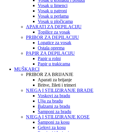
Vosak u komadu i posudi
Vosak u limenci
Vosak u patroni
Vosak u perlama
Vosak u pločicama
APARATI ZA DEPILACIJU
Topilice za vosak
PRIBOR ZA DEPILACIJU
Lopatice za vosak
Ostala oprema
PAPIR ZA DEPILACIJU
Papir u rolni
Papir u trakicama
MUŠKARCI
PRIBOR ZA BRIJANJE
Aparati za brijanje
Britve, žileti i trimeri
NJEGA I STILIZIRANJE BRADE
Voskovi za bradu
Ulja za bradu
Balzami za bradu
Šamponi za bradu
NJEGA I STILIZIRANJE KOSE
Šamponi za kosu
Gelovi za kosu