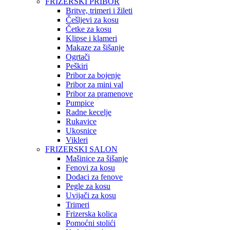
FRIZERSKI PRIBOR
Britve, trimeri i žileti
Češljevi za kosu
Četke za kosu
Klipse i klameri
Makaze za šišanje
Ogrtači
Peškiri
Pribor za bojenje
Pribor za mini val
Pribor za pramenove
Pumpice
Radne kecelje
Rukavice
Ukosnice
Vikleri
FRIZERSKI SALON
Mašinice za šišanje
Fenovi za kosu
Dodaci za fenove
Pegle za kosu
Uvijači za kosu
Trimeri
Frizerska kolica
Pomoćni stolići