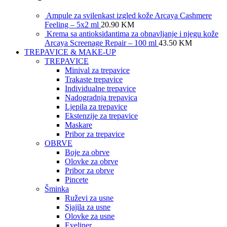
Ampule za svilenkast izgled kože Arcaya Cashmere
Feeling – 5x2 ml
20.90
KM
Krema sa antioksidantima za obnavljanje i njegu kože
Arcaya Screenage Repair – 100 ml
43.50
KM
TREPAVICE & MAKE-UP
TREPAVICE
Minival za trepavice
Trakaste trepavice
Individualne trepavice
Nadogradnja trepavica
Ljepila za trepavice
Ekstenzije za trepavice
Maskare
Pribor za trepavice
OBRVE
Boje za obrve
Olovke za obrve
Pribor za obrve
Pincete
Šminka
Ruževi za usne
Sjajila za usne
Olovke za usne
Eyeliner