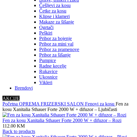
Češljevi za kosu
Četke za kosu
Klipse i klameri
Makaze za šišanje
Ogrtači
Peškiri
Pribor za bojenje
Pribor za mini val
Pribor za pramenove
Pribor za šišanje
Pumpice
Radne kecelje
Rukavice
Ukosnice
Vikleri
Brendovi
AKCIJE
Početna
OPREMA
FRIZERSKI SALON
Fenovi za kosu
Fen za
kosu Xanitalia Sthauer Forte 2000 W + difuzor – Ljubičasti
Fen za kosu Xanitalia Sthauer Forte 2000 W + difuzor – Rozi
112.00
KM
Back to products