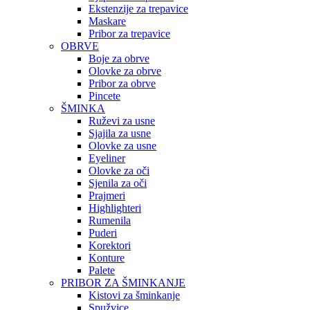
Ekstenzije za trepavice
Maskare
Pribor za trepavice
OBRVE
Boje za obrve
Olovke za obrve
Pribor za obrve
Pincete
ŠMINKA
Ruževi za usne
Sjajila za usne
Olovke za usne
Eyeliner
Olovke za oči
Sjenila za oči
Prajmeri
Highlighteri
Rumenila
Puderi
Korektori
Konture
Palete
PRIBOR ZA ŠMINKANJE
Kistovi za šminkanje
Spužvice