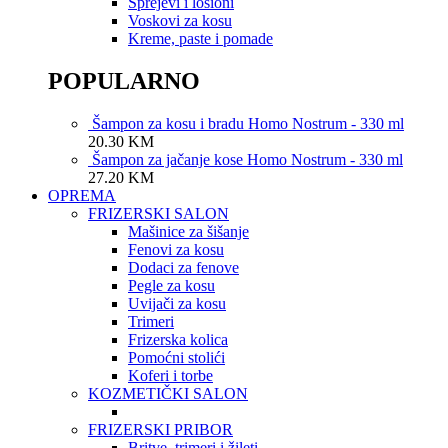
Sprejevi i losioni
Voskovi za kosu
Kreme, paste i pomade
POPULARNO
Šampon za kosu i bradu Homo Nostrum - 330 ml
20.30
KM
Šampon za jačanje kose Homo Nostrum - 330 ml
27.20
KM
OPREMA
FRIZERSKI SALON
Mašinice za šišanje
Fenovi za kosu
Dodaci za fenove
Pegle za kosu
Uvijači za kosu
Trimeri
Frizerska kolica
Pomoćni stolići
Koferi i torbe
KOZMETIČKI SALON
FRIZERSKI PRIBOR
Britve, trimeri i žileti