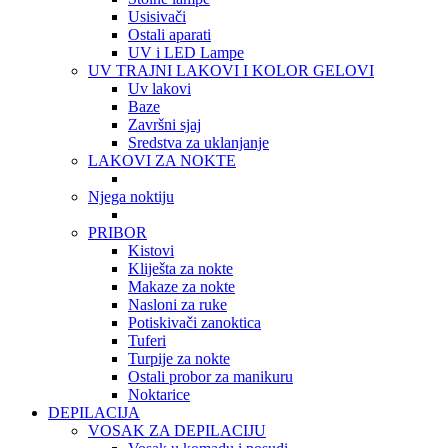
Usisivači
Ostali aparati
UV i LED Lampe
UV TRAJNI LAKOVI I KOLOR GELOVI
Uv lakovi
Baze
Završni sjaj
Sredstva za uklanjanje
LAKOVI ZA NOKTE
Njega noktiju
PRIBOR
Kistovi
Kliješta za nokte
Makaze za nokte
Nasloni za ruke
Potiskivači zanoktica
Tuferi
Turpije za nokte
Ostali probor za manikuru
Noktarice
DEPILACIJA
VOSAK ZA DEPILACIJU