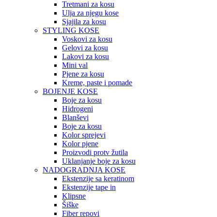
Tretmani za kosu
Ulja za njegu kose
Sjajila za kosu
STYLING KOSE
Voskovi za kosu
Gelovi za kosu
Lakovi za kosu
Mini val
Pjene za kosu
Kreme, paste i pomade
BOJENJE KOSE
Boje za kosu
Hidrogeni
Blanševi
Boje za kosu
Kolor sprejevi
Kolor pjene
Proizvodi protv žutila
Uklanjanje boje za kosu
NADOGRADNJA KOSE
Ekstenzije sa keratinom
Ekstenzije tape in
Klipsne
Šiške
Fiber repovi