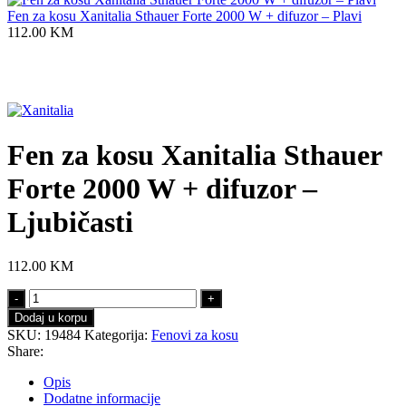
Fen za kosu Xanitalia Sthauer Forte 2000 W + difuzor – Plavi
112.00
KM
Click to enlarge
Fen za kosu Xanitalia Sthauer
Forte 2000 W + difuzor –
Ljubičasti
112.00
KM
Fen
za
Dodaj u korpu
kosu
SKU:
19484
Kategorija:
Fenovi za kosu
Xanitalia
Share:
Sthauer
Forte
Opis
2000
Dodatne informacije