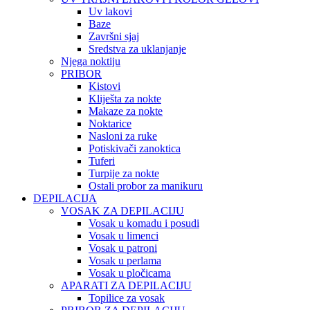
Uv lakovi
Baze
Završni sjaj
Sredstva za uklanjanje
Njega noktiju
PRIBOR
Kistovi
Kliješta za nokte
Makaze za nokte
Noktarice
Nasloni za ruke
Potiskivači zanoktica
Tuferi
Turpije za nokte
Ostali probor za manikuru
DEPILACIJA
VOSAK ZA DEPILACIJU
Vosak u komadu i posudi
Vosak u limenci
Vosak u patroni
Vosak u perlama
Vosak u pločicama
APARATI ZA DEPILACIJU
Topilice za vosak