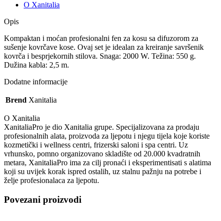
W
O Xanitalia
+
difuzor
Opis
–
Ljubičasti
Kompaktan i moćan profesionalni fen za kosu sa difuzorom za
količina
sušenje kovrčave kose. Ovaj set je idealan za kreiranje savršenik
kovrča i besprjekornih stilova. Snaga: 2000 W. Težina: 550 g.
Dužina kabla: 2,5 m.
Dodatne informacije
Brend
Xanitalia
O Xanitalia
XanitaliaPro je dio Xanitalia grupe. Specijalizovana za prodaju
profesionalnih alata, proizvoda za ljepotu i njegu tijela koje koriste
kozmetički i wellness centri, frizerski saloni i spa centri. Uz
vrhunsko, pomno organizovano skladište od 20.000 kvadratnih
metara, XanitaliaPro ima za cilj pronaći i eksperimentisati s alatima
koji su uvijek korak ispred ostalih, uz stalnu pažnju na potrebe i
želje profesionalaca za ljepotu.
Povezani proizvodi