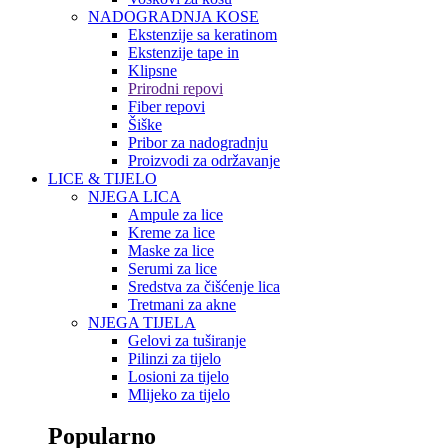
NADOGRADNJA KOSE
Ekstenzije sa keratinom
Ekstenzije tape in
Klipsne
Prirodni repovi
Fiber repovi
Šiške
Pribor za nadogradnju
Proizvodi za održavanje
LICE & TIJELO
NJEGA LICA
Ampule za lice
Kreme za lice
Maske za lice
Serumi za lice
Sredstva za čišćenje lica
Tretmani za akne
NJEGA TIJELA
Gelovi za tuširanje
Pilinzi za tijelo
Losioni za tijelo
Mlijeko za tijelo
Popularno