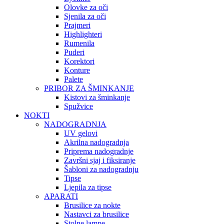
Olovke za oči
Sjenila za oči
Prajmeri
Highlighteri
Rumenila
Puderi
Korektori
Konture
Palete
PRIBOR ZA ŠMINKANJE
Kistovi za šminkanje
Spužvice
NOKTI
NADOGRADNJA
UV gelovi
Akrilna nadogradnja
Priprema nadogradnje
Završni sjaj i fiksiranje
Šabloni za nadogradnju
Tipse
Ljepila za tipse
APARATI
Brusilice za nokte
Nastavci za brusilice
Stolne lampe