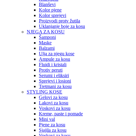
Blanševi
Kolor pjene
Kolor sprejevi
Proizvodi protv žutila
Uklanjanje boje za kosu
NJEGA ZA KOSU
Šamponi
Maske
Balzami
Ulja za njegu kose
Ampule za kosu
Fluidi i kristali
Protiv peruti
Serumi i eliksiri
Sprejevi i losioni
Tretmani za kosu
STYLING KOSE
Gelovi za kosu
Lakovi za kosu
Voskovi za kosu
Kreme, paste i pomade
Mini val
Pjene za kosu
Sjajila za kosu
Voskovi za kosu