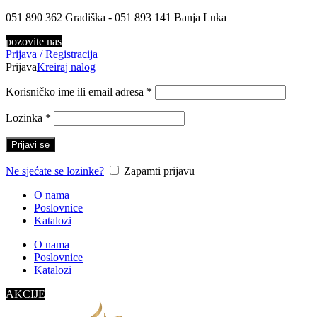
051 890 362 Gradiška - 051 893 141 Banja Luka
pozovite nas
Prijava / Registracija
Prijava
Kreiraj nalog
Korisničko ime ili email adresa
*
Lozinka
*
Prijavi se
Ne sjećate se lozinke?
Zapamti prijavu
O nama
Poslovnice
Katalozi
O nama
Poslovnice
Katalozi
AKCIJE