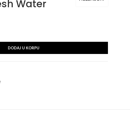
esh Water
DODAJ U KORPU
e