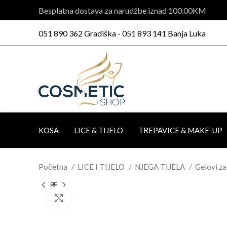
Besplatna dostava za narudžbe iznad 100.00KM
051 890 362 Gradiška - 051 893 141 Banja Luka
KOSA
LICE & TIJELO
TREPAVICE & MAKE-UP
Početna
LICE I TIJELO
NJEGA TIJELA
Gelovi za
Click to enlarge