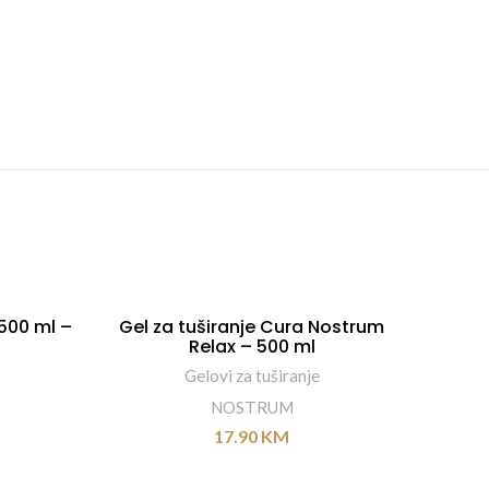
 500 ml –
Gel za tuširanje Cura Nostrum
Gel za
DODAJ U KORPU
Relax – 500 ml
Gelovi za tuširanje
NOSTRUM
17.90
KM