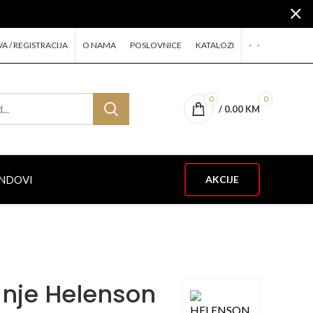
VA / REGISTRACIJA
O NAMA
POSLOVNICE
KATALOZI
0
0
/
0.00
KM
NDOVI
AKCIJE
anje Helenson