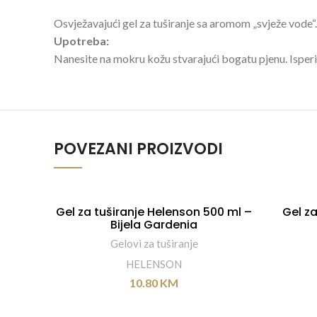
Osvježavajući gel za tuširanje sa aromom „svježe vode“.
Upotreba:
Nanesite na mokru kožu stvarajući bogatu pjenu. Isperi
POVEZANI PROIZVODI
Gel za tuširanje Helenson 500 ml –
Gel z
DODAJ U KORPU
Bijela Gardenia
Gelovi za tuširanje
HELENSON
10.80
KM