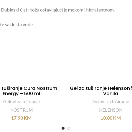
 Dubinski čisti kožu ostavljajući je mekom i hidratantnom.
te sa dosta vode.
a tuširanje Cura Nostrum
Gel za tuširanje Helenson
DODAJ U KORPU
DODAJ U KORPU
Energy – 500 ml
Vanila
Gelovi za tuširanje
Gelovi za tuširanje
NOSTRUM
HELENSON
17.90
KM
10.80
KM