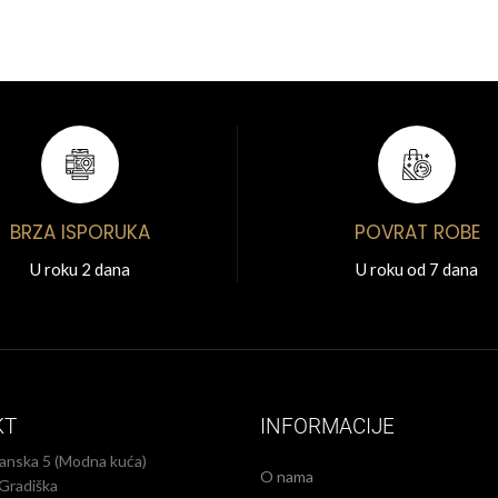
BRZA ISPORUKA
POVRAT ROBE
U roku 2 dana
U roku od 7 dana
KT
INFORMACIJE
anska 5 (Modna kuća)
O nama
Gradiška