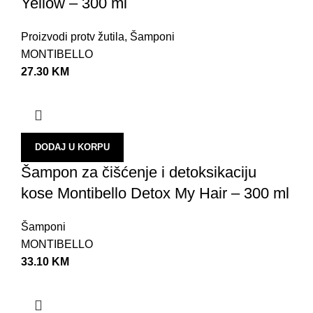
Yellow – 300 ml
Proizvodi protv žutila
,
Šamponi
MONTIBELLO
27.30
KM
DODAJ U KORPU
Šampon za čišćenje i detoksikaciju
kose Montibello Detox My Hair – 300 ml
Šamponi
MONTIBELLO
33.10
KM