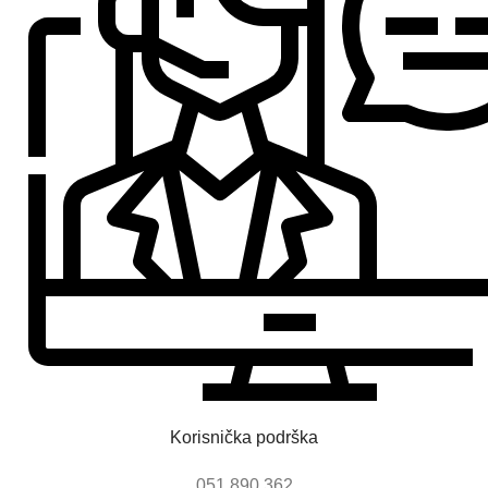
Korisnička podrška
051 890 362