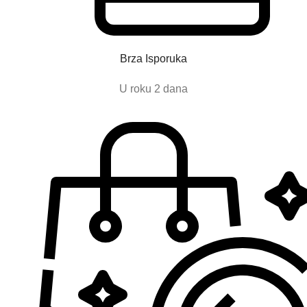
Brza Isporuka
U roku 2 dana