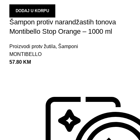
DODAJ U KORPU
Šampon protiv narandžastih tonova
Montibello Stop Orange – 1000 ml
Proizvodi protv žutila
,
Šamponi
MONTIBELLO
57.80
KM