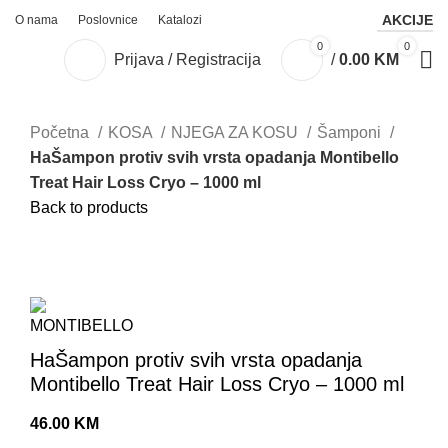
AKCIJE
O nama
Poslovnice
Katalozi
0
0
Prijava / Registracija
/
0.00
KM
Početna
KOSA
NJEGA ZA KOSU
Šamponi
HaŠampon protiv svih vrsta opadanja Montibello
Treat Hair Loss Cryo – 1000 ml
Back to products
Sold out
Click to enlarge
HaŠampon protiv svih vrsta opadanja
Montibello Treat Hair Loss Cryo – 1000 ml
46.00
KM