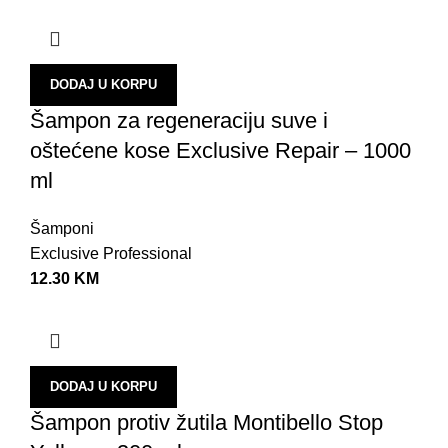
DODAJ U KORPU
Šampon za regeneraciju suve i
oštećene kose Exclusive Repair – 1000
ml
Šamponi
Exclusive Professional
12.30
KM
DODAJ U KORPU
Šampon protiv žutila Montibello Stop