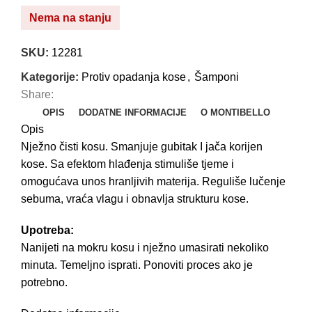
Nema na stanju
SKU:
12281
Kategorije:
Protiv opadanja kose
,
Šamponi
Share:
OPIS
DODATNE INFORMACIJE
O MONTIBELLO
Opis
Nježno čisti kosu. Smanjuje gubitak I jača korijen
kose. Sa efektom hlađenja stimuliše tjeme i
omogućava unos hranljivih materija. Reguliše lučenje
sebuma, vraća vlagu i obnavlja strukturu kose.
Upotreba:
Nanijeti na mokru kosu i nježno umasirati nekoliko
minuta. Temeljno isprati. Ponoviti proces ako je
potrebno.