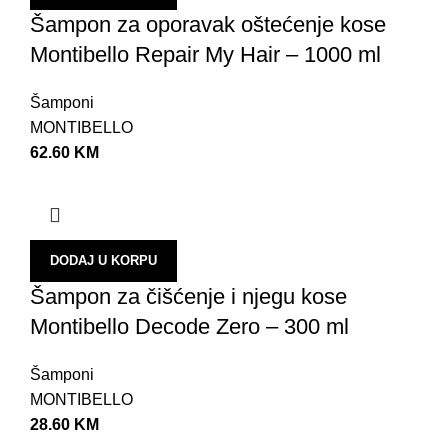
Šampon za oporavak oštećenje kose
Montibello Repair My Hair – 1000 ml
Šamponi
MONTIBELLO
62.60
KM
DODAJ U KORPU
Šampon za čišćenje i njegu kose
Montibello Decode Zero – 300 ml
Šamponi
MONTIBELLO
28.60
KM