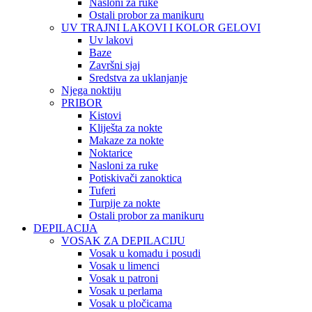
Nasloni za ruke
Ostali probor za manikuru
UV TRAJNI LAKOVI I KOLOR GELOVI
Uv lakovi
Baze
Završni sjaj
Sredstva za uklanjanje
Njega noktiju
PRIBOR
Kistovi
Kliješta za nokte
Makaze za nokte
Noktarice
Nasloni za ruke
Potiskivači zanoktica
Tuferi
Turpije za nokte
Ostali probor za manikuru
DEPILACIJA
VOSAK ZA DEPILACIJU
Vosak u komadu i posudi
Vosak u limenci
Vosak u patroni
Vosak u perlama
Vosak u pločicama