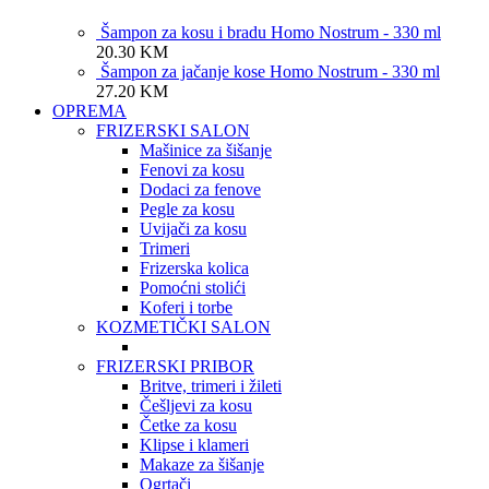
Šampon za kosu i bradu Homo Nostrum - 330 ml
20.30
KM
Šampon za jačanje kose Homo Nostrum - 330 ml
27.20
KM
OPREMA
FRIZERSKI SALON
Mašinice za šišanje
Fenovi za kosu
Dodaci za fenove
Pegle za kosu
Uvijači za kosu
Trimeri
Frizerska kolica
Pomoćni stolići
Koferi i torbe
KOZMETIČKI SALON
FRIZERSKI PRIBOR
Britve, trimeri i žileti
Češljevi za kosu
Četke za kosu
Klipse i klameri
Makaze za šišanje
Ogrtači