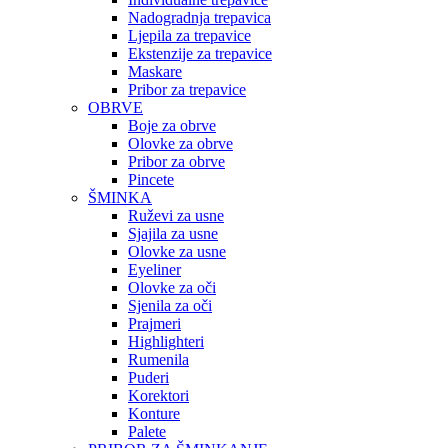
Nadogradnja trepavica
Ljepila za trepavice
Ekstenzije za trepavice
Maskare
Pribor za trepavice
OBRVE
Boje za obrve
Olovke za obrve
Pribor za obrve
Pincete
ŠMINKA
Ruževi za usne
Sjajila za usne
Olovke za usne
Eyeliner
Olovke za oči
Sjenila za oči
Prajmeri
Highlighteri
Rumenila
Puderi
Korektori
Konture
Palete