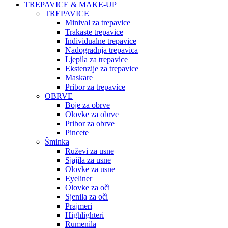
TREPAVICE & MAKE-UP
TREPAVICE
Minival za trepavice
Trakaste trepavice
Individualne trepavice
Nadogradnja trepavica
Ljepila za trepavice
Ekstenzije za trepavice
Maskare
Pribor za trepavice
OBRVE
Boje za obrve
Olovke za obrve
Pribor za obrve
Pincete
Šminka
Ruževi za usne
Sjajila za usne
Olovke za usne
Eyeliner
Olovke za oči
Sjenila za oči
Prajmeri
Highlighteri
Rumenila