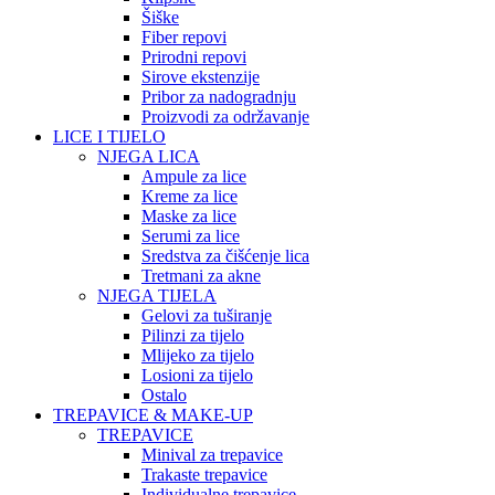
Šiške
Fiber repovi
Prirodni repovi
Sirove ekstenzije
Pribor za nadogradnju
Proizvodi za održavanje
LICE I TIJELO
NJEGA LICA
Ampule za lice
Kreme za lice
Maske za lice
Serumi za lice
Sredstva za čišćenje lica
Tretmani za akne
NJEGA TIJELA
Gelovi za tuširanje
Pilinzi za tijelo
Mlijeko za tijelo
Losioni za tijelo
Ostalo
TREPAVICE & MAKE-UP
TREPAVICE
Minival za trepavice
Trakaste trepavice
Individualne trepavice