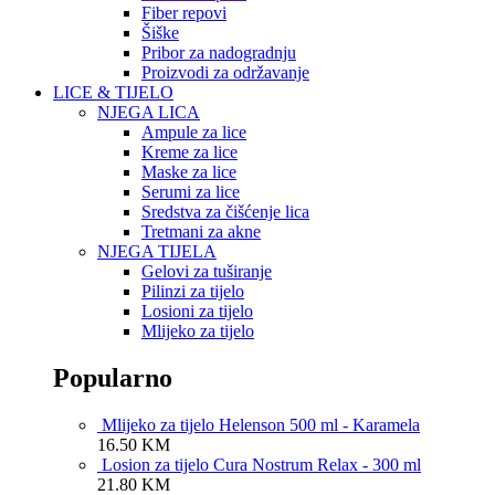
Fiber repovi
Šiške
Pribor za nadogradnju
Proizvodi za održavanje
LICE & TIJELO
NJEGA LICA
Ampule za lice
Kreme za lice
Maske za lice
Serumi za lice
Sredstva za čišćenje lica
Tretmani za akne
NJEGA TIJELA
Gelovi za tuširanje
Pilinzi za tijelo
Losioni za tijelo
Mlijeko za tijelo
Popularno
Mlijeko za tijelo Helenson 500 ml - Karamela
16.50
KM
Losion za tijelo Cura Nostrum Relax - 300 ml
21.80
KM