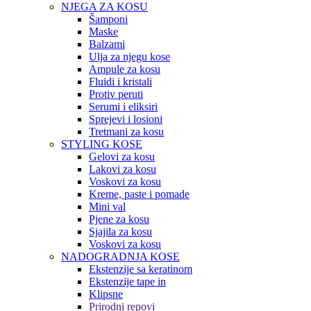
NJEGA ZA KOSU
Šamponi
Maske
Balzami
Ulja za njegu kose
Ampule za kosu
Fluidi i kristali
Protiv peruti
Serumi i eliksiri
Sprejevi i losioni
Tretmani za kosu
STYLING KOSE
Gelovi za kosu
Lakovi za kosu
Voskovi za kosu
Kreme, paste i pomade
Mini val
Pjene za kosu
Sjajila za kosu
Voskovi za kosu
NADOGRADNJA KOSE
Ekstenzije sa keratinom
Ekstenzije tape in
Klipsne
Prirodni repovi