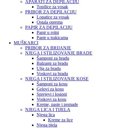
APARATI ZA DEPILACIJU
Topilice za vosak
PRIBOR ZA DEPILACIJU
Lopatice za vosak
Ostala oprema
PAPIR ZA DEPILACIJU
Papir u rolni
Papir u trakicama
MUŠKARCI
PRIBOR ZA BRIJANJE
NJEGA I STILIZOVANJE BRADE
Šamponi za bradu
Balzami za bradu
Ulja za bradu
Voskovi za bradu
NJEGA I STILIZOVANJE KOSE
Šamponi za kosu
Gelovi za kosu
Sprejevi i losioni
Voskovi za kosu
Kreme, paste i pomade
NJEGA LICA I TIJELA
Njega lica
Kreme za lice
Njega tijela