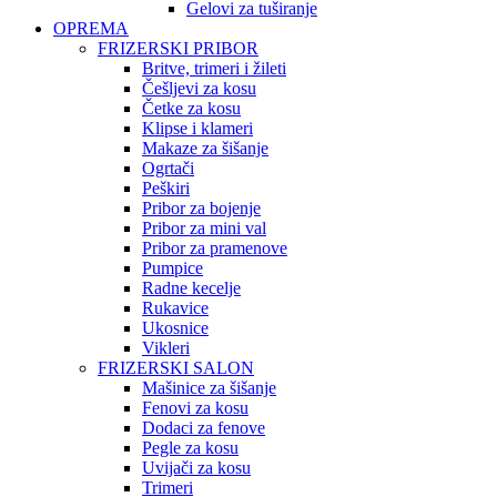
Gelovi za tuširanje
OPREMA
FRIZERSKI PRIBOR
Britve, trimeri i žileti
Češljevi za kosu
Četke za kosu
Klipse i klameri
Makaze za šišanje
Ogrtači
Peškiri
Pribor za bojenje
Pribor za mini val
Pribor za pramenove
Pumpice
Radne kecelje
Rukavice
Ukosnice
Vikleri
FRIZERSKI SALON
Mašinice za šišanje
Fenovi za kosu
Dodaci za fenove
Pegle za kosu
Uvijači za kosu
Trimeri