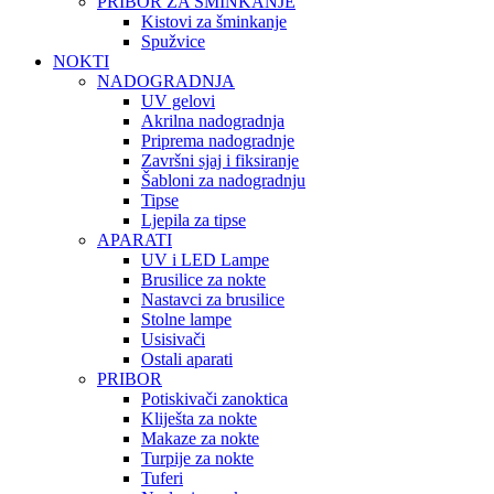
PRIBOR ZA ŠMINKANJE
Kistovi za šminkanje
Spužvice
NOKTI
NADOGRADNJA
UV gelovi
Akrilna nadogradnja
Priprema nadogradnje
Završni sjaj i fiksiranje
Šabloni za nadogradnju
Tipse
Ljepila za tipse
APARATI
UV i LED Lampe
Brusilice za nokte
Nastavci za brusilice
Stolne lampe
Usisivači
Ostali aparati
PRIBOR
Potiskivači zanoktica
Kliješta za nokte
Makaze za nokte
Turpije za nokte
Tuferi