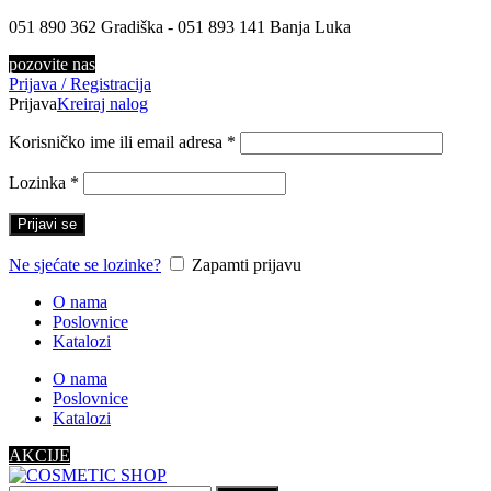
051 890 362 Gradiška - 051 893 141 Banja Luka
pozovite nas
Prijava / Registracija
Prijava
Kreiraj nalog
Korisničko ime ili email adresa
*
Lozinka
*
Prijavi se
Ne sjećate se lozinke?
Zapamti prijavu
O nama
Poslovnice
Katalozi
O nama
Poslovnice
Katalozi
AKCIJE