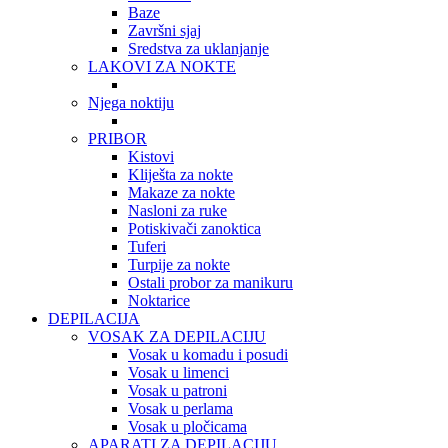
Baze
Završni sjaj
Sredstva za uklanjanje
LAKOVI ZA NOKTE
Njega noktiju
PRIBOR
Kistovi
Kliješta za nokte
Makaze za nokte
Nasloni za ruke
Potiskivači zanoktica
Tuferi
Turpije za nokte
Ostali probor za manikuru
Noktarice
DEPILACIJA
VOSAK ZA DEPILACIJU
Vosak u komadu i posudi
Vosak u limenci
Vosak u patroni
Vosak u perlama
Vosak u pločicama
APARATI ZA DEPILACIJU