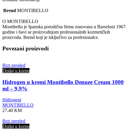
Brend
MONTIBELLO
O MONTIBELLO
Montibello je španska porodična firma osnovana u Barseloni 1967.
godine i bavi se proizvodnjom profesionalnih kozmetičkih
proizvoda. Brend koji je isključivo za profesionalce.
Povezani proizvodi
Brzi pregled
Dodaj u korpu
Hidrogen u kremi Montibello Denuee Cream 1000
ml – 9,9%
Hidrogeni
MONTIBELLO
27.40
KM
Brzi pregled
Dodaj u korpu