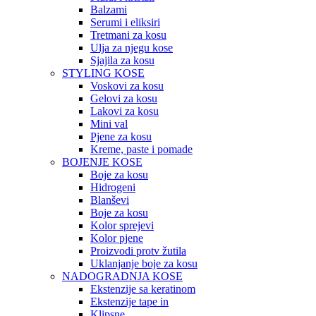
Balzami
Serumi i eliksiri
Tretmani za kosu
Ulja za njegu kose
Sjajila za kosu
STYLING KOSE
Voskovi za kosu
Gelovi za kosu
Lakovi za kosu
Mini val
Pjene za kosu
Kreme, paste i pomade
BOJENJE KOSE
Boje za kosu
Hidrogeni
Blanševi
Boje za kosu
Kolor sprejevi
Kolor pjene
Proizvodi protv žutila
Uklanjanje boje za kosu
NADOGRADNJA KOSE
Ekstenzije sa keratinom
Ekstenzije tape in
Klipsne