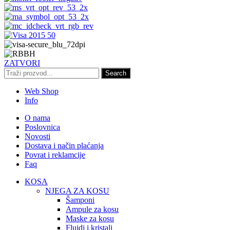
ZATVORI
Search
Web Shop
Info
O nama
Poslovnica
Novosti
Dostava i način plaćanja
Povrat i reklamcije
Faq
KOSA
NJEGA ZA KOSU
Šamponi
Ampule za kosu
Maske za kosu
Fluidi i kristali