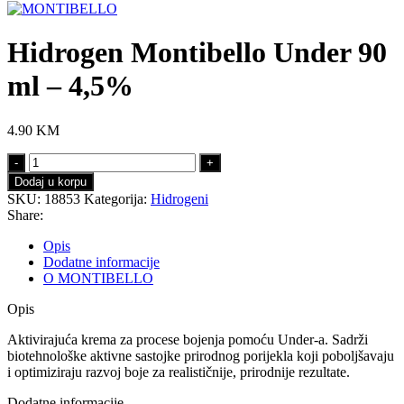
Hidrogen Montibello Under 90
ml – 4,5%
4.90
KM
Hidrogen
Montibello
Dodaj u korpu
Under
SKU:
18853
Kategorija:
Hidrogeni
90
Share:
ml
-
Opis
4,5%
Dodatne informacije
količina
O MONTIBELLO
Opis
Aktivirajuća krema za procese bojenja pomoću Under-a. Sadrži
biotehnološke aktivne sastojke prirodnog porijekla koji poboljšavaju
i optimiziraju razvoj boje za realističnije, prirodnije rezultate.
Dodatne informacije