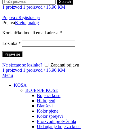
Search
1
proizvod
1
proizvod
/
15.90
KM
Prijava / Registracija
Prijava
Kreiraj nalog
Korisničko ime ili email adresa
*
Lozinka
*
Prijavi se
Ne sjećate se lozinke?
Zapamti prijavu
1
proizvod
1
proizvod
/
15.90
KM
Menu
KOSA
BOJENJE KOSE
Boje za kosu
Hidrogeni
Blanševi
Kolor pjene
Kolor sprejevi
Proizvodi protv žutila
Uklanjanje boje za kosu