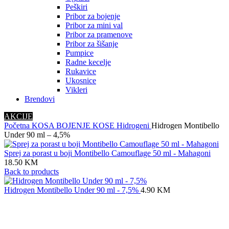
Peškiri
Pribor za bojenje
Pribor za mini val
Pribor za pramenove
Pribor za šišanje
Pumpice
Radne kecelje
Rukavice
Ukosnice
Vikleri
Brendovi
AKCIJE
Početna
KOSA
BOJENJE KOSE
Hidrogeni
Hidrogen Montibello
Under 90 ml – 4,5%
Sprej za porast u boji Montibello Camouflage 50 ml - Mahagoni
18.50
KM
Back to products
Hidrogen Montibello Under 90 ml - 7,5%
4.90
KM
Click to enlarge