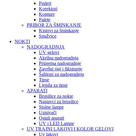
Puderi
Korektori
Konture
Palete
PRIBOR ZA ŠMINKANJE
Kistovi za šminkanje
Spužvice
NOKTI
NADOGRADNJA
UV gelovi
Akrilna nadogradnja
Priprema nadogradnje
Završni sjaj i fiksiranje
Šabloni za nadogradnju
Tipse
Ljepila za tipse
APARATI
Brusilice za nokte
Nastavci za brusilice
Stolne lampe
Usisivači
Ostali aparati
UV i LED Lampe
UV TRAJNI LAKOVI I KOLOR GELOVI
Uv lakovi