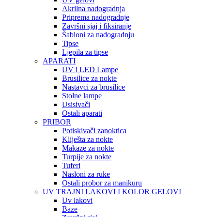
Akrilna nadogradnja
Priprema nadogradnje
Završni sjaj i fiksiranje
Šabloni za nadogradnju
Tipse
Ljepila za tipse
APARATI
UV i LED Lampe
Brusilice za nokte
Nastavci za brusilice
Stolne lampe
Usisivači
Ostali aparati
PRIBOR
Potiskivači zanoktica
Kliješta za nokte
Makaze za nokte
Turpije za nokte
Tuferi
Nasloni za ruke
Ostali probor za manikuru
UV TRAJNI LAKOVI I KOLOR GELOVI
Uv lakovi
Baze