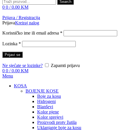
Search
0
0
/
0.00
KM
Prijava / Registracija
Prijava
Kreiraj nalog
Korisničko ime ili email adresa
*
Lozinka
*
Prijavi se
Ne sjećate se lozinke?
Zapamti prijavu
0
0
/
0.00
KM
Menu
KOSA
BOJENJE KOSE
Boje za kosu
Hidrogeni
Blanševi
Kolor pjene
Kolor sprejevi
Proizvodi protv žutila
Uklanjanje boje za kosu