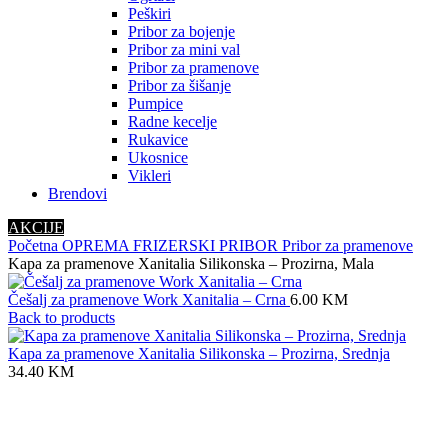
Peškiri
Pribor za bojenje
Pribor za mini val
Pribor za pramenove
Pribor za šišanje
Pumpice
Radne kecelje
Rukavice
Ukosnice
Vikleri
Brendovi
AKCIJE
Početna
OPREMA
FRIZERSKI PRIBOR
Pribor za pramenove
Kapa za pramenove Xanitalia Silikonska – Prozirna, Mala
Češalj za pramenove Work Xanitalia – Crna
6.00
KM
Back to products
Kapa za pramenove Xanitalia Silikonska – Prozirna, Srednja
34.40
KM
Click to enlarge