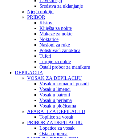
Završni sjaj
Sredstva za uklanjanje
Njega noktiju
PRIBOR
Kistovi
Kliješta za nokte
Makaze za nokte
Noktarice
Nasloni za ruke
Potiskivači zanoktica
Tuferi
Turpije za nokte
Ostali probor za manikuru
DEPILACIJA
VOSAK ZA DEPILACIJU
Vosak u komadu i posudi
Vosak u limenci
Vosak u patroni
Vosak u perlama
Vosak u pločicama
APARATI ZA DEPILACIJU
Topilice za vosak
PRIBOR ZA DEPILACIJU
Lopatice za vosak
Ostala oprema