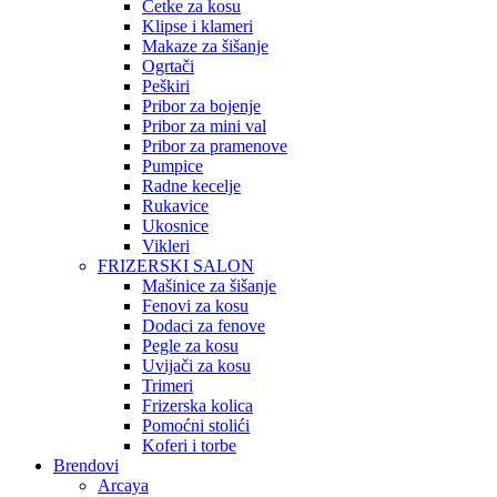
Četke za kosu
Klipse i klameri
Makaze za šišanje
Ogrtači
Peškiri
Pribor za bojenje
Pribor za mini val
Pribor za pramenove
Pumpice
Radne kecelje
Rukavice
Ukosnice
Vikleri
FRIZERSKI SALON
Mašinice za šišanje
Fenovi za kosu
Dodaci za fenove
Pegle za kosu
Uvijači za kosu
Trimeri
Frizerska kolica
Pomoćni stolići
Koferi i torbe
Brendovi
Arcaya