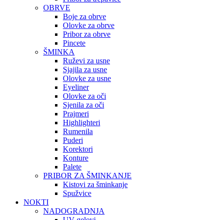
OBRVE
Boje za obrve
Olovke za obrve
Pribor za obrve
Pincete
ŠMINKA
Ruževi za usne
Sjajila za usne
Olovke za usne
Eyeliner
Olovke za oči
Sjenila za oči
Prajmeri
Highlighteri
Rumenila
Puderi
Korektori
Konture
Palete
PRIBOR ZA ŠMINKANJE
Kistovi za šminkanje
Spužvice
NOKTI
NADOGRADNJA
UV gelovi