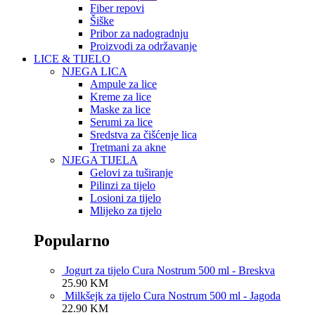
Fiber repovi
Šiške
Pribor za nadogradnju
Proizvodi za održavanje
LICE & TIJELO
NJEGA LICA
Ampule za lice
Kreme za lice
Maske za lice
Serumi za lice
Sredstva za čišćenje lica
Tretmani za akne
NJEGA TIJELA
Gelovi za tuširanje
Pilinzi za tijelo
Losioni za tijelo
Mlijeko za tijelo
Popularno
Jogurt za tijelo Cura Nostrum 500 ml - Breskva
25.90
KM
Milkšejk za tijelo Cura Nostrum 500 ml - Jagoda
22.90
KM