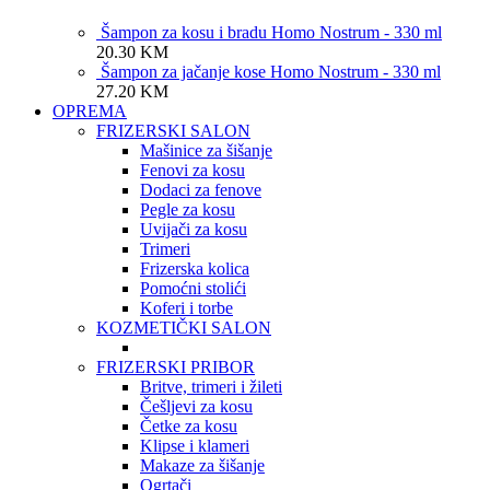
Šampon za kosu i bradu Homo Nostrum - 330 ml
20.30
KM
Šampon za jačanje kose Homo Nostrum - 330 ml
27.20
KM
OPREMA
FRIZERSKI SALON
Mašinice za šišanje
Fenovi za kosu
Dodaci za fenove
Pegle za kosu
Uvijači za kosu
Trimeri
Frizerska kolica
Pomoćni stolići
Koferi i torbe
KOZMETIČKI SALON
FRIZERSKI PRIBOR
Britve, trimeri i žileti
Češljevi za kosu
Četke za kosu
Klipse i klameri
Makaze za šišanje
Ogrtači