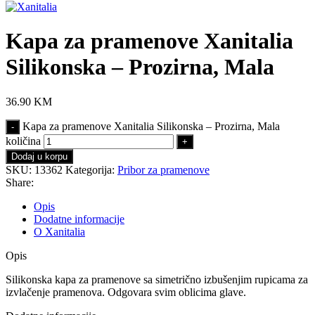
Kapa za pramenove Xanitalia
Silikonska – Prozirna, Mala
36.90
KM
Kapa za pramenove Xanitalia Silikonska – Prozirna, Mala
količina
Dodaj u korpu
SKU:
13362
Kategorija:
Pribor za pramenove
Share:
Opis
Dodatne informacije
O Xanitalia
Opis
Silikonska kapa za pramenove sa simetrično izbušenjim rupicama za
izvlačenje pramenova. Odgovara svim oblicima glave.