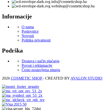
info@cosmeticshop.ba
webshop@cosmeticshop.ba
Informacije
O nama
Poslovnice
Novosti
Politika privatnosti
Podrška
Dostava i način plaćanja
Povrat i reklamacije
Često postavljena pitanja
2026
COSMETIC SHOP
- CREATED BY
AVALON STUDIO