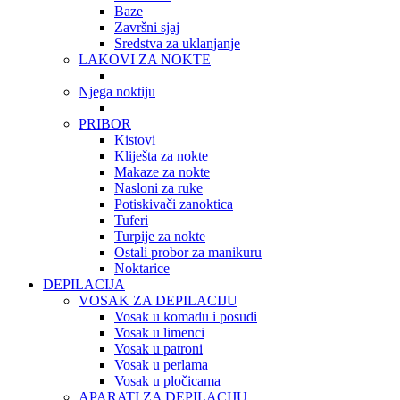
Baze
Završni sjaj
Sredstva za uklanjanje
LAKOVI ZA NOKTE
Njega noktiju
PRIBOR
Kistovi
Kliješta za nokte
Makaze za nokte
Nasloni za ruke
Potiskivači zanoktica
Tuferi
Turpije za nokte
Ostali probor za manikuru
Noktarice
DEPILACIJA
VOSAK ZA DEPILACIJU
Vosak u komadu i posudi
Vosak u limenci
Vosak u patroni
Vosak u perlama
Vosak u pločicama
APARATI ZA DEPILACIJU