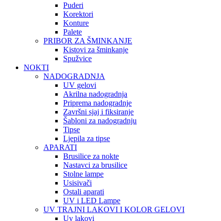
Puderi
Korektori
Konture
Palete
PRIBOR ZA ŠMINKANJE
Kistovi za šminkanje
Spužvice
NOKTI
NADOGRADNJA
UV gelovi
Akrilna nadogradnja
Priprema nadogradnje
Završni sjaj i fiksiranje
Šabloni za nadogradnju
Tipse
Ljepila za tipse
APARATI
Brusilice za nokte
Nastavci za brusilice
Stolne lampe
Usisivači
Ostali aparati
UV i LED Lampe
UV TRAJNI LAKOVI I KOLOR GELOVI
Uv lakovi