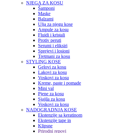
NJEGA ZA KOSU
Šamponi
Maske
Balzami
Ulja za njegu kose
Ampule za kosu
Fluidi i kristali
Protiv peruti
Serumi i eliksiri
Sprejevi i losioni
Tretmani za kosu
STYLING KOSE
Gelovi za kosu
Lakovi za kosu
Voskovi za kosu
Kreme, paste i pomade
Mini val
Pjene za kosu
Sjajila za kosu
Voskovi za kosu
NADOGRADNJA KOSE
Ekstenzije sa keratinom
Ekstenzije tape in
Klipsne
Prirodni repovi