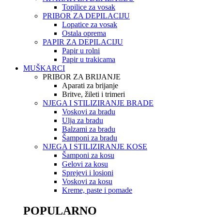
Topilice za vosak
PRIBOR ZA DEPILACIJU
Lopatice za vosak
Ostala oprema
PAPIR ZA DEPILACIJU
Papir u rolni
Papir u trakicama
MUŠKARCI
PRIBOR ZA BRIJANJE
Aparati za brijanje
Britve, žileti i trimeri
NJEGA I STILIZIRANJE BRADE
Voskovi za bradu
Ulja za bradu
Balzami za bradu
Šamponi za bradu
NJEGA I STILIZIRANJE KOSE
Šamponi za kosu
Gelovi za kosu
Sprejevi i losioni
Voskovi za kosu
Kreme, paste i pomade
POPULARNO