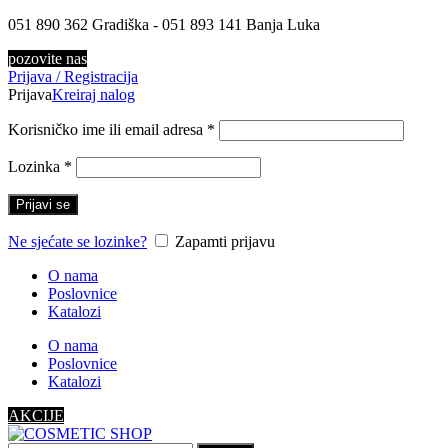
051 890 362 Gradiška - 051 893 141 Banja Luka
pozovite nas
Prijava / Registracija
Prijava
Kreiraj nalog
Korisničko ime ili email adresa
*
Lozinka
*
Prijavi se
Ne sjećate se lozinke?
Zapamti prijavu
O nama
Poslovnice
Katalozi
O nama
Poslovnice
Katalozi
AKCIJE