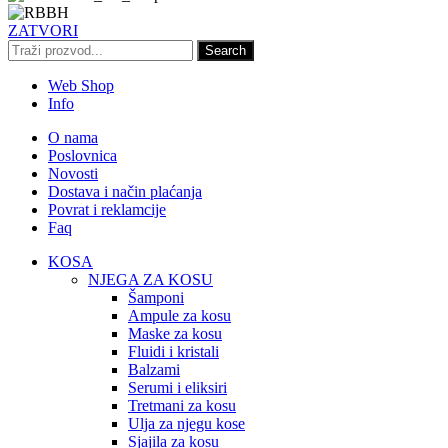
ZATVORI
Search
Web Shop
Info
O nama
Poslovnica
Novosti
Dostava i način plaćanja
Povrat i reklamcije
Faq
KOSA
NJEGA ZA KOSU
Šamponi
Ampule za kosu
Maske za kosu
Fluidi i kristali
Balzami
Serumi i eliksiri
Tretmani za kosu
Ulja za njegu kose
Sjajila za kosu