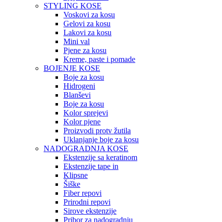
STYLING KOSE
Voskovi za kosu
Gelovi za kosu
Lakovi za kosu
Mini val
Pjene za kosu
Kreme, paste i pomade
BOJENJE KOSE
Boje za kosu
Hidrogeni
Blanševi
Boje za kosu
Kolor sprejevi
Kolor pjene
Proizvodi protv žutila
Uklanjanje boje za kosu
NADOGRADNJA KOSE
Ekstenzije sa keratinom
Ekstenzije tape in
Klipsne
Šiške
Fiber repovi
Prirodni repovi
Sirove ekstenzije
Pribor za nadogradnju