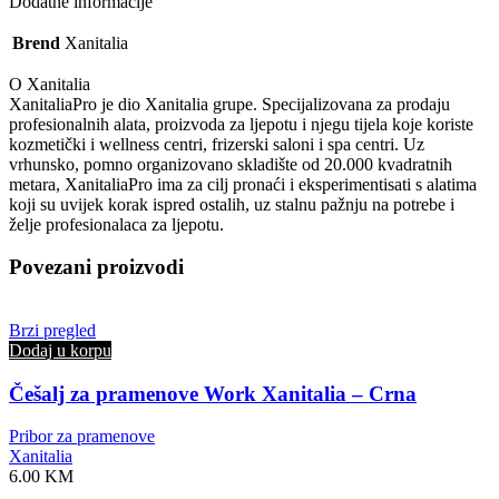
Dodatne informacije
Brend
Xanitalia
O Xanitalia
XanitaliaPro je dio Xanitalia grupe. Specijalizovana za prodaju
profesionalnih alata, proizvoda za ljepotu i njegu tijela koje koriste
kozmetički i wellness centri, frizerski saloni i spa centri. Uz
vrhunsko, pomno organizovano skladište od 20.000 kvadratnih
metara, XanitaliaPro ima za cilj pronaći i eksperimentisati s alatima
koji su uvijek korak ispred ostalih, uz stalnu pažnju na potrebe i
želje profesionalaca za ljepotu.
Povezani proizvodi
Brzi pregled
Dodaj u korpu
Češalj za pramenove Work Xanitalia – Crna
Pribor za pramenove
Xanitalia
6.00
KM