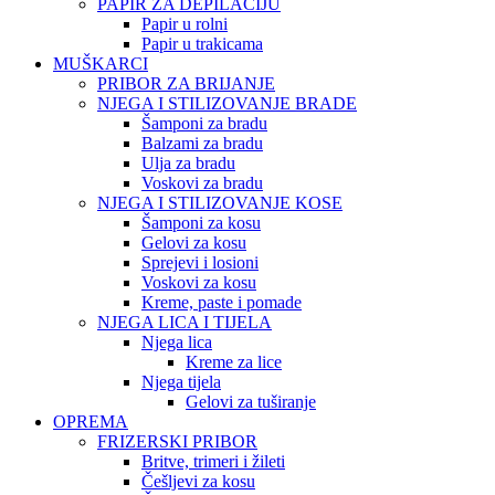
PAPIR ZA DEPILACIJU
Papir u rolni
Papir u trakicama
MUŠKARCI
PRIBOR ZA BRIJANJE
NJEGA I STILIZOVANJE BRADE
Šamponi za bradu
Balzami za bradu
Ulja za bradu
Voskovi za bradu
NJEGA I STILIZOVANJE KOSE
Šamponi za kosu
Gelovi za kosu
Sprejevi i losioni
Voskovi za kosu
Kreme, paste i pomade
NJEGA LICA I TIJELA
Njega lica
Kreme za lice
Njega tijela
Gelovi za tuširanje
OPREMA
FRIZERSKI PRIBOR
Britve, trimeri i žileti
Češljevi za kosu