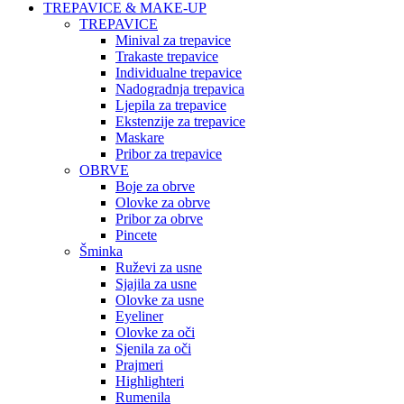
TREPAVICE & MAKE-UP
TREPAVICE
Minival za trepavice
Trakaste trepavice
Individualne trepavice
Nadogradnja trepavica
Ljepila za trepavice
Ekstenzije za trepavice
Maskare
Pribor za trepavice
OBRVE
Boje za obrve
Olovke za obrve
Pribor za obrve
Pincete
Šminka
Ruževi za usne
Sjajila za usne
Olovke za usne
Eyeliner
Olovke za oči
Sjenila za oči
Prajmeri
Highlighteri
Rumenila