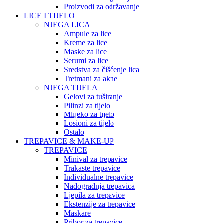
Proizvodi za održavanje
LICE I TIJELO
NJEGA LICA
Ampule za lice
Kreme za lice
Maske za lice
Serumi za lice
Sredstva za čišćenje lica
Tretmani za akne
NJEGA TIJELA
Gelovi za tuširanje
Pilinzi za tijelo
Mlijeko za tijelo
Losioni za tijelo
Ostalo
TREPAVICE & MAKE-UP
TREPAVICE
Minival za trepavice
Trakaste trepavice
Individualne trepavice
Nadogradnja trepavica
Ljepila za trepavice
Ekstenzije za trepavice
Maskare
Pribor za trepavice