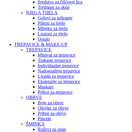
Sredstva za čišćenje lica
Tretmani za akne
NJEGA TIJELA
Gelovi za tuširanje
Pilinzi za tijelo
Mlijeko za tijelo
Losioni za tijelo
Ostalo
TREPAVICE & MAKE-UP
TREPAVICE
Minival za trepavice
Trakaste trepavice
Individualne trepavice
Nadogradnja trepavica
Ljepila za trepavice
Ekstenzije za trepavice
Maskare
Pribor za trepavice
OBRVE
Boje za obrve
Olovke za obrve
Pribor za obrve
Pincete
ŠMINKA
Ruževi za usne