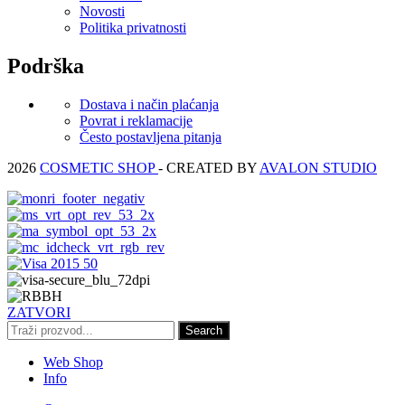
Novosti
Politika privatnosti
Podrška
Dostava i način plaćanja
Povrat i reklamacije
Često postavljena pitanja
2026
COSMETIC SHOP
- CREATED BY
AVALON STUDIO
ZATVORI
Search
Web Shop
Info