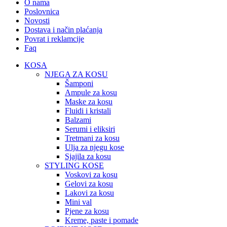
O nama
Poslovnica
Novosti
Dostava i način plaćanja
Povrat i reklamcije
Faq
KOSA
NJEGA ZA KOSU
Šamponi
Ampule za kosu
Maske za kosu
Fluidi i kristali
Balzami
Serumi i eliksiri
Tretmani za kosu
Ulja za njegu kose
Sjajila za kosu
STYLING KOSE
Voskovi za kosu
Gelovi za kosu
Lakovi za kosu
Mini val
Pjene za kosu
Kreme, paste i pomade