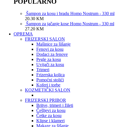
POPULARNO
Šampon za kosu i bradu Homo Nostrum - 330 ml
20.30
KM
Šampon za jačanje kose Homo Nostrum - 330 ml
27.20
KM
OPREMA
FRIZERSKI SALON
Mašinice za šišanje
Fenovi za kosu
Dodaci za fenove
Pegle za kosu
Uvijači za kosu
Trimeri
Frizerska kolica
Pomoćni stolići
Koferi i torbe
KOZMETIČKI SALON
FRIZERSKI PRIBOR
Britve, trimeri i žileti
Češljevi za kosu
Četke za kosu
Klipse i klameri
Makaze za šišanje