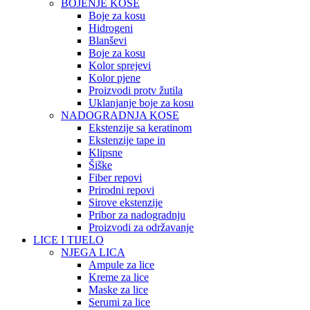
BOJENJE KOSE
Boje za kosu
Hidrogeni
Blanševi
Boje za kosu
Kolor sprejevi
Kolor pjene
Proizvodi protv žutila
Uklanjanje boje za kosu
NADOGRADNJA KOSE
Ekstenzije sa keratinom
Ekstenzije tape in
Klipsne
Šiške
Fiber repovi
Prirodni repovi
Sirove ekstenzije
Pribor za nadogradnju
Proizvodi za održavanje
LICE I TIJELO
NJEGA LICA
Ampule za lice
Kreme za lice
Maske za lice
Serumi za lice