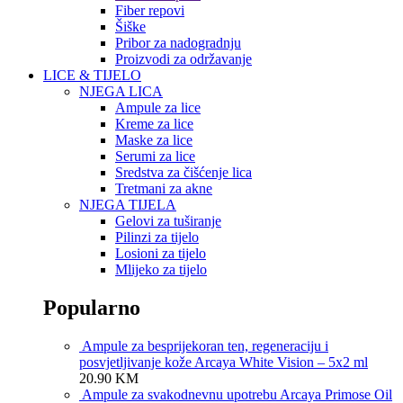
Fiber repovi
Šiške
Pribor za nadogradnju
Proizvodi za održavanje
LICE & TIJELO
NJEGA LICA
Ampule za lice
Kreme za lice
Maske za lice
Serumi za lice
Sredstva za čišćenje lica
Tretmani za akne
NJEGA TIJELA
Gelovi za tuširanje
Pilinzi za tijelo
Losioni za tijelo
Mlijeko za tijelo
Popularno
Ampule za besprijekoran ten, regeneraciju i
posvjetljivanje kože Arcaya White Vision – 5x2 ml
20.90
KM
Ampule za svakodnevnu upotrebu Arcaya Primose Oil