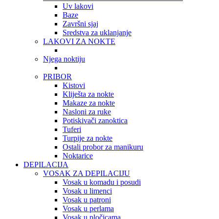
Uv lakovi
Baze
Završni sjaj
Sredstva za uklanjanje
LAKOVI ZA NOKTE
Njega noktiju
PRIBOR
Kistovi
Kliješta za nokte
Makaze za nokte
Nasloni za ruke
Potiskivači zanoktica
Tuferi
Turpije za nokte
Ostali probor za manikuru
Noktarice
DEPILACIJA
VOSAK ZA DEPILACIJU
Vosak u komadu i posudi
Vosak u limenci
Vosak u patroni
Vosak u perlama
Vosak u pločicama