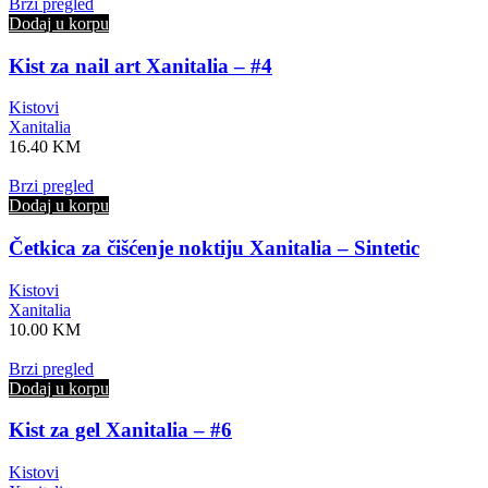
Brzi pregled
Dodaj u korpu
Kist za nail art Xanitalia – #4
Kistovi
Xanitalia
16.40
KM
Brzi pregled
Dodaj u korpu
Četkica za čišćenje noktiju Xanitalia – Sintetic
Kistovi
Xanitalia
10.00
KM
Brzi pregled
Dodaj u korpu
Kist za gel Xanitalia – #6
Kistovi