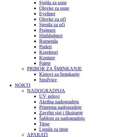
Sjajila za usne
Olovke za usne
Eyeliner
Olovke za oči
Sjenila za oči
Prajmeri
Highlighteri
Rumenila
Puderi
Korektori
Konture
Palete
PRIBOR ZA ŠMINKANJE
Kistovi za šminkanje
Spužvice
NOKTI
NADOGRADNJA
UV gelovi
Akrilna nadogradnja
Priprema nadogradnje
Završni sjaj i fiksiranje
Šabloni za nadogradnju
Tipse
Ljepila za tipse
APARATI