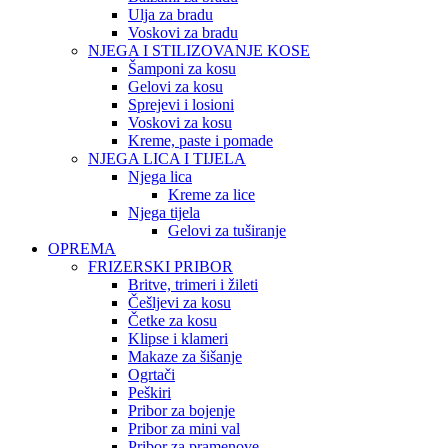
Ulja za bradu
Voskovi za bradu
NJEGA I STILIZOVANJE KOSE
Šamponi za kosu
Gelovi za kosu
Sprejevi i losioni
Voskovi za kosu
Kreme, paste i pomade
NJEGA LICA I TIJELA
Njega lica
Kreme za lice
Njega tijela
Gelovi za tuširanje
OPREMA
FRIZERSKI PRIBOR
Britve, trimeri i žileti
Češljevi za kosu
Četke za kosu
Klipse i klameri
Makaze za šišanje
Ogrtači
Peškiri
Pribor za bojenje
Pribor za mini val
Pribor za pramenove