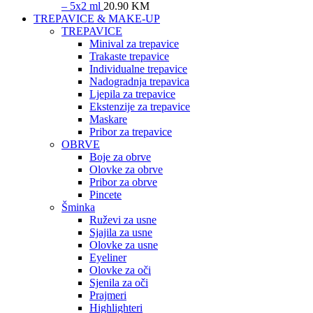
– 5x2 ml
20.90
KM
TREPAVICE & MAKE-UP
TREPAVICE
Minival za trepavice
Trakaste trepavice
Individualne trepavice
Nadogradnja trepavica
Ljepila za trepavice
Ekstenzije za trepavice
Maskare
Pribor za trepavice
OBRVE
Boje za obrve
Olovke za obrve
Pribor za obrve
Pincete
Šminka
Ruževi za usne
Sjajila za usne
Olovke za usne
Eyeliner
Olovke za oči
Sjenila za oči
Prajmeri
Highlighteri