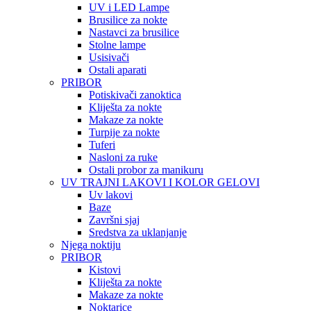
UV i LED Lampe
Brusilice za nokte
Nastavci za brusilice
Stolne lampe
Usisivači
Ostali aparati
PRIBOR
Potiskivači zanoktica
Kliješta za nokte
Makaze za nokte
Turpije za nokte
Tuferi
Nasloni za ruke
Ostali probor za manikuru
UV TRAJNI LAKOVI I KOLOR GELOVI
Uv lakovi
Baze
Završni sjaj
Sredstva za uklanjanje
Njega noktiju
PRIBOR
Kistovi
Kliješta za nokte
Makaze za nokte
Noktarice