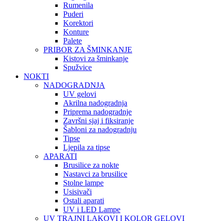
Rumenila
Puderi
Korektori
Konture
Palete
PRIBOR ZA ŠMINKANJE
Kistovi za šminkanje
Spužvice
NOKTI
NADOGRADNJA
UV gelovi
Akrilna nadogradnja
Priprema nadogradnje
Završni sjaj i fiksiranje
Šabloni za nadogradnju
Tipse
Ljepila za tipse
APARATI
Brusilice za nokte
Nastavci za brusilice
Stolne lampe
Usisivači
Ostali aparati
UV i LED Lampe
UV TRAJNI LAKOVI I KOLOR GELOVI