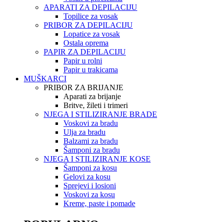
APARATI ZA DEPILACIJU
Topilice za vosak
PRIBOR ZA DEPILACIJU
Lopatice za vosak
Ostala oprema
PAPIR ZA DEPILACIJU
Papir u rolni
Papir u trakicama
MUŠKARCI
PRIBOR ZA BRIJANJE
Aparati za brijanje
Britve, žileti i trimeri
NJEGA I STILIZIRANJE BRADE
Voskovi za bradu
Ulja za bradu
Balzami za bradu
Šamponi za bradu
NJEGA I STILIZIRANJE KOSE
Šamponi za kosu
Gelovi za kosu
Sprejevi i losioni
Voskovi za kosu
Kreme, paste i pomade