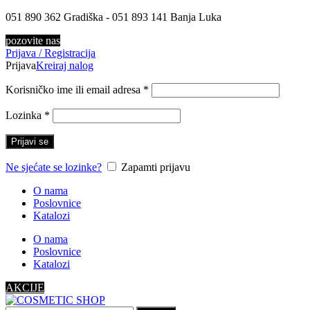
051 890 362 Gradiška - 051 893 141 Banja Luka
pozovite nas
Prijava / Registracija
Prijava
Kreiraj nalog
Korisničko ime ili email adresa
*
Lozinka
*
Prijavi se
Ne sjećate se lozinke?
Zapamti prijavu
O nama
Poslovnice
Katalozi
O nama
Poslovnice
Katalozi
AKCIJE