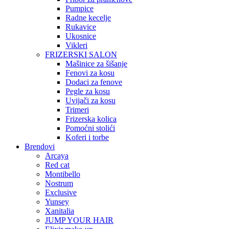
Pumpice
Radne kecelje
Rukavice
Ukosnice
Vikleri
FRIZERSKI SALON
Mašinice za šišanje
Fenovi za kosu
Dodaci za fenove
Pegle za kosu
Uvijači za kosu
Trimeri
Frizerska kolica
Pomoćni stolići
Koferi i torbe
Brendovi
Arcaya
Red cat
Montibello
Nostrum
Exclusive
Yunsey
Xanitalia
JUMP YOUR HAIR