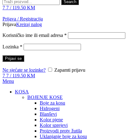
Search
7
7
/
119.50
KM
Prijava / Registracija
Prijava
Kreiraj nalog
Korisničko ime ili email adresa
*
Lozinka
*
Prijavi se
Ne sjećate se lozinke?
Zapamti prijavu
7
7
/
119.50
KM
Menu
KOSA
BOJENJE KOSE
Boje za kosu
Hidrogeni
Blanševi
Kolor pjene
Kolor sprejevi
Proizvodi protv žutila
Uklanjanje boje za kosu