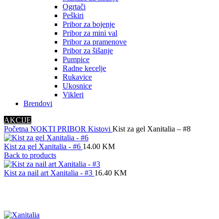
Ogrtači
Peškiri
Pribor za bojenje
Pribor za mini val
Pribor za pramenove
Pribor za šišanje
Pumpice
Radne kecelje
Rukavice
Ukosnice
Vikleri
Brendovi
AKCIJE
Početna
NOKTI
PRIBOR
Kistovi
Kist za gel Xanitalia – #8
Kist za gel Xanitalia - #6
14.00
KM
Back to products
Kist za nail art Xanitalia - #3
16.40
KM
Click to enlarge