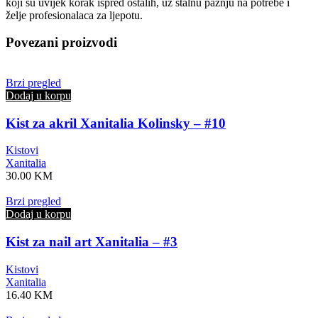
koji su uvijek korak ispred ostalih, uz stalnu pažnju na potrebe i
želje profesionalaca za ljepotu.
Povezani proizvodi
Brzi pregled
Dodaj u korpu
Kist za akril Xanitalia Kolinsky – #10
Kistovi
Xanitalia
30.00
KM
Brzi pregled
Dodaj u korpu
Kist za nail art Xanitalia – #3
Kistovi
Xanitalia
16.40
KM