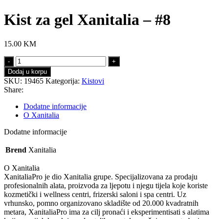
Kist za gel Xanitalia – #8
15.00
KM
Kist
za
Dodaj u korpu
gel
SKU:
19465
Kategorija:
Kistovi
Xanitalia
Share:
-
#8
Dodatne informacije
količina
O Xanitalia
Dodatne informacije
Brend
Xanitalia
O Xanitalia
XanitaliaPro je dio Xanitalia grupe. Specijalizovana za prodaju
profesionalnih alata, proizvoda za ljepotu i njegu tijela koje koriste
kozmetički i wellness centri, frizerski saloni i spa centri. Uz
vrhunsko, pomno organizovano skladište od 20.000 kvadratnih
metara, XanitaliaPro ima za cilj pronaći i eksperimentisati s alatima