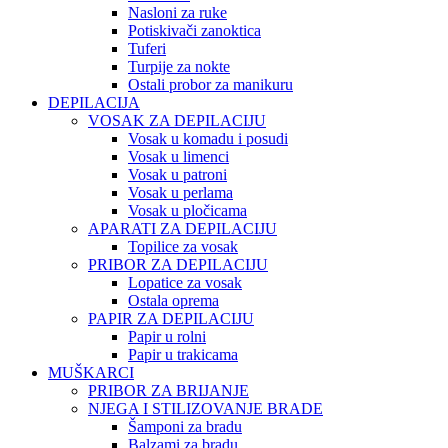
Nasloni za ruke
Potiskivači zanoktica
Tuferi
Turpije za nokte
Ostali probor za manikuru
DEPILACIJA
VOSAK ZA DEPILACIJU
Vosak u komadu i posudi
Vosak u limenci
Vosak u patroni
Vosak u perlama
Vosak u pločicama
APARATI ZA DEPILACIJU
Topilice za vosak
PRIBOR ZA DEPILACIJU
Lopatice za vosak
Ostala oprema
PAPIR ZA DEPILACIJU
Papir u rolni
Papir u trakicama
MUŠKARCI
PRIBOR ZA BRIJANJE
NJEGA I STILIZOVANJE BRADE
Šamponi za bradu
Balzami za bradu