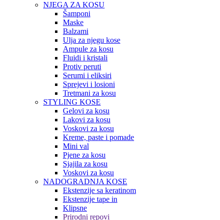
NJEGA ZA KOSU
Šamponi
Maske
Balzami
Ulja za njegu kose
Ampule za kosu
Fluidi i kristali
Protiv peruti
Serumi i eliksiri
Sprejevi i losioni
Tretmani za kosu
STYLING KOSE
Gelovi za kosu
Lakovi za kosu
Voskovi za kosu
Kreme, paste i pomade
Mini val
Pjene za kosu
Sjajila za kosu
Voskovi za kosu
NADOGRADNJA KOSE
Ekstenzije sa keratinom
Ekstenzije tape in
Klipsne
Prirodni repovi