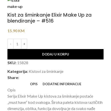
Kist za šminkanje Elixir Make Up za
blendiranje – #516
15.90
KM
DODAJ U KORPU
SKU:
15828
Kategorija:
Kistovi za šminkanje
Share:
OPIS
DODATNE INFORMACIJE
Opis
Serija Elixir Make Up kistova za šminkanje postaće
„must have“ kod svakoga. Široka paleta kistova različitih
dimenzija, oblika, funkcija dovoljna je da svako nađe