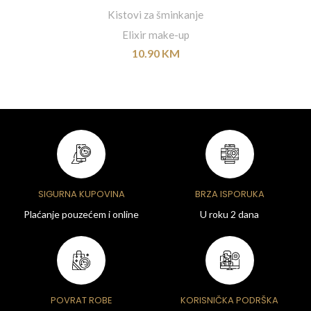
Kistovi za šminkanje
Elixir make-up
10.90
KM
SIGURNA KUPOVINA
BRZA ISPORUKA
Plaćanje pouzećem i online
U roku 2 dana
POVRAT ROBE
KORISNIČKA PODRŠKA