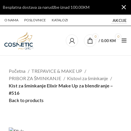
Besplatna dostava za narudžbe iznad 100.00KM
AKCIJE
O NAMA
POSLOVNICE
KATALOZI
0
0
/
0.00
KM
Početna
TREPAVICE & MAKE UP
PRIBOR ZA ŠMINKANJE
Kistovi za šminkanje
Kist za šminkanje Elixir Make Up za blendiranje –
#516
Back to products
Click to enlarge