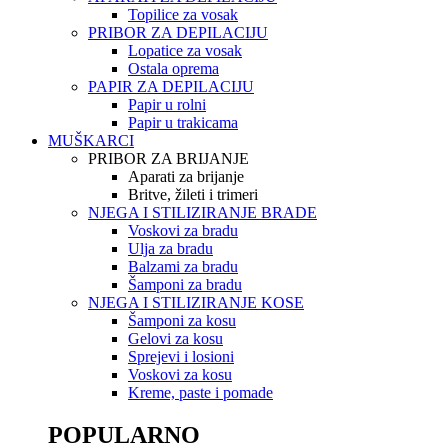
Topilice za vosak
PRIBOR ZA DEPILACIJU
Lopatice za vosak
Ostala oprema
PAPIR ZA DEPILACIJU
Papir u rolni
Papir u trakicama
MUŠKARCI
PRIBOR ZA BRIJANJE
Aparati za brijanje
Britve, žileti i trimeri
NJEGA I STILIZIRANJE BRADE
Voskovi za bradu
Ulja za bradu
Balzami za bradu
Šamponi za bradu
NJEGA I STILIZIRANJE KOSE
Šamponi za kosu
Gelovi za kosu
Sprejevi i losioni
Voskovi za kosu
Kreme, paste i pomade
POPULARNO