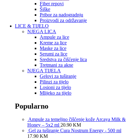
Fiber repovi
Šiške
Pribor za nadogradnju
Proizvodi za održavanje
LICE & TIJELO
NJEGA LICA
Ampule za lice
Kreme za lice
Maske za lice
Serumi za lice
Sredstva za čišćenje lica
Tretmani za akne
NJEGA TIJELA
Gelovi za tuširanje
Pilinzi za tijelo
Losioni za tijelo
Mlijeko za tijelo
Popularno
Ampule za temeljno čišćenje kože Arcaya Milk &
Honey – 5x2 ml
20.90
KM
Gel za tuširanje Cura Nostrum Energy - 500 ml
17.90
KM