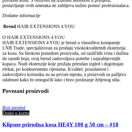
prirodnu kosu. S obzirom na iznimnu udobnost u primjeni,
postavljanje ovih umetaka ne zahtijeva nužno pomoć profesionalaca.
Dodatne informacije
Brend
HAIR EXTENSIONS 4 YOU
O HAIR EXTENSIONS 4 YOU
HAIR EXTENSIONS 4 YOU je brend u vlasništvu kompanije
LNB Trade, specijalizovan za prodaju visokokvalitetnih ekstenzija
za kosu. Sa širokom ponudom proizvoda, od različitih vrsta i dužina
do raznih boja, ovaj brend zadovoljava potrebe i najzahtjevnijih
kupaca. Nudi ekstenzije koje pružaju prirodan izgled i dugotrajan
efekat, po konkurentnim cijenama. Kvalitet, pouzdanost i
zadovoljstvo korisnika su na prvom mjestu, a proizvodi su pažljivo
odabrani kako bi omogućili lako i brzo postizanje željenog stila.
Povezani proizvodi
Brzi pregled
Dodaj u korpu
Klipsne prirodna kosa HE4Y 100 g 50 cm – #18