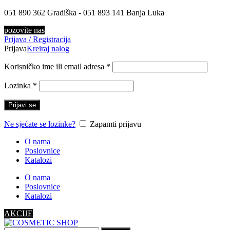
051 890 362 Gradiška - 051 893 141 Banja Luka
pozovite nas
Prijava / Registracija
Prijava
Kreiraj nalog
Korisničko ime ili email adresa
*
Lozinka
*
Prijavi se
Ne sjećate se lozinke?
Zapamti prijavu
O nama
Poslovnice
Katalozi
O nama
Poslovnice
Katalozi
AKCIJE