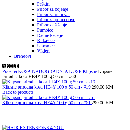
Peškiri
Pribor za bojenje
Pribor za mini val
Pribor za pramenove
Pribor za šišanje
Pumpice
Radne kecelje
Rukavice
Ukosnice
Vikleri
Brendovi
AKCIJE
Početna
KOSA
NADOGRADNJA KOSE
Klipsne
Klipsne
prirodna kosa HE4Y 100 g 50 cm – #60
Klipsne prirodna kosa HE4Y 100 g 50 cm - #19
290.00
KM
Back to products
Klipsne prirodna kosa HE4Y 100 g 50 cm - #61
290.00
KM
Click to enlarge