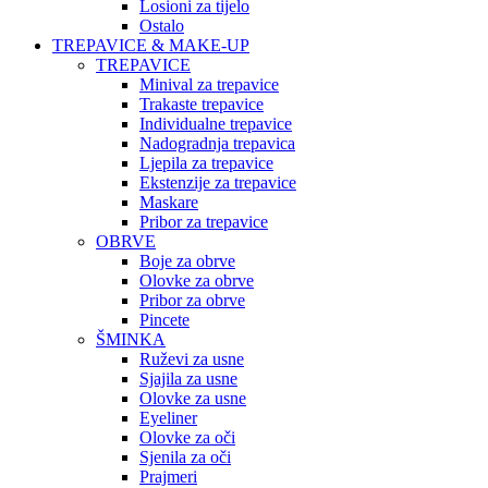
Losioni za tijelo
Ostalo
TREPAVICE & MAKE-UP
TREPAVICE
Minival za trepavice
Trakaste trepavice
Individualne trepavice
Nadogradnja trepavica
Ljepila za trepavice
Ekstenzije za trepavice
Maskare
Pribor za trepavice
OBRVE
Boje za obrve
Olovke za obrve
Pribor za obrve
Pincete
ŠMINKA
Ruževi za usne
Sjajila za usne
Olovke za usne
Eyeliner
Olovke za oči
Sjenila za oči
Prajmeri