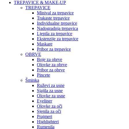
TREPAVICE & MAKE-UP
TREPAVICE
Minival za trepavice
Trakaste trepavice
Individualne trepavice
Nadogradnja trepavica
Ljepila za trepavice
Ekstenzije za trepavice
Maskare
Pribor za trepavice
OBRVE
Boje za obrve
Olovke za obrve
Pribor za obrve
Pincete
Šminka
Ruževi za usne
Sjajila za usne
Olovke za usne
Eyeliner
Olovke za oči
Sjenila za oči
Prajmeri
Highlighteri
Rumenila