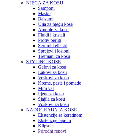
NJEGA ZA KOSU
Šamponi
Maske
Balzami
Ulja za njegu kose
Ampule za kosu
Fluidi i kristali
Protiv peruti
Serumi i eliksiri
Sprejevi i losioni
Tretmani za kosu
STYLING KOSE
Gelovi za kosu
Lakovi za kosu
Voskovi za kosu
Kreme, paste i pomade
Mini val
Pjene za kosu
Sjajila za kosu
Voskovi za kosu
NADOGRADNJA KOSE
Ekstenzije sa keratinom
Ekstenzije tape in
Klipsne
Prirodni repovi