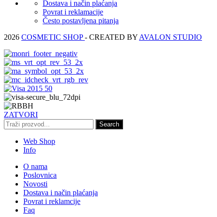
Dostava i način plaćanja
Povrat i reklamacije
Često postavljena pitanja
2026
COSMETIC SHOP
- CREATED BY
AVALON STUDIO
ZATVORI
Search
Web Shop
Info
O nama
Poslovnica
Novosti
Dostava i način plaćanja
Povrat i reklamcije
Faq