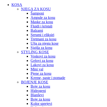
KOSA
NJEGA ZA KOSU
Šamponi
Ampule za kosu
Maske za kosu
Fluidi i kristali
Balzami
Serumi i eliksiri
Tretmani za kosu
Ulja za njegu kose
Sjajila za kosu
STYLING KOSE
Voskovi za kosu
Gelovi za kosu
Lakovi za kosu
Mini val
Pjene za kosu
Kreme, paste i pomade
BOJENJE KOSE
Boje za kosu
Hidrogeni
Blanševi
Boje za kosu
Kolor sprejevi