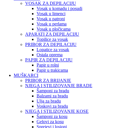
VOSAK ZA DEPILACIJU
Vosak u komadu i posudi
Vosak u limenci
Vosak u patroni
Vosak u perlama
Vosak u pločicama
APARATI ZA DEPILACIJU
Topilice za vosak
PRIBOR ZA DEPILACIJU
Lopatice za vosak
Ostala oprema
PAPIR ZA DEPILACIJU
Papir u rolni
Papir u trakicama
MUŠKARCI
PRIBOR ZA BRIJANJE
NJEGA I STILIZOVANJE BRADE
Šamponi za bradu
Balzami za bradu
Ulja za bradu
Voskovi za bradu
NJEGA I STILIZOVANJE KOSE
Šamponi za kosu
Gelovi za kosu
Sprejevi i losioni