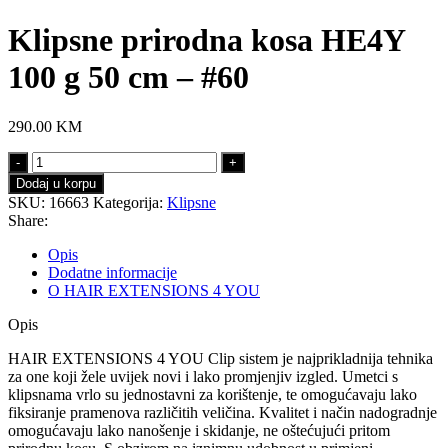
Klipsne prirodna kosa HE4Y
100 g 50 cm – #60
290.00
KM
Klipsne
prirodna
Dodaj u korpu
kosa
SKU:
16663
Kategorija:
Klipsne
HE4Y
Share:
100
g
Opis
50
Dodatne informacije
cm
O HAIR EXTENSIONS 4 YOU
-
#60
Opis
količina
HAIR EXTENSIONS 4 YOU Clip sistem je najprikladnija tehnika
za one koji žele uvijek novi i lako promjenjiv izgled. Umetci s
klipsnama vrlo su jednostavni za korištenje, te omogućavaju lako
fiksiranje pramenova različitih veličina. Kvalitet i način nadogradnje
omogućavaju lako nanošenje i skidanje, ne oštećujući pritom