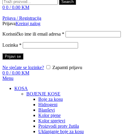
Search
0
0
/
0.00
KM
Prijava / Registracija
Prijava
Kreiraj nalog
Korisničko ime ili email adresa
*
Lozinka
*
Prijavi se
Ne sjećate se lozinke?
Zapamti prijavu
0
0
/
0.00
KM
Menu
KOSA
BOJENJE KOSE
Boje za kosu
Hidrogeni
Blanševi
Kolor pjene
Kolor sprejevi
Proizvodi protv žutila
Uklanjanje boje za kosu