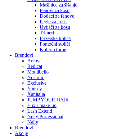
Mašinice za šišanje
Fenovi za kosu
Dodaci za fenove
Pegle za kosu
Uvijači za kosu
Trimeri
Frizerska kolica
Pomoćni stolići
Koferi i torbe
Brendovi
Arcaya
Red cat
Montibello
Nostrum
Exclusive
Yunsey
Xanitalia
JUMP YOUR HAIR
Elixir make-up
Lash Extend
Nelly Professional
Nelly
Brendovi
Akcije