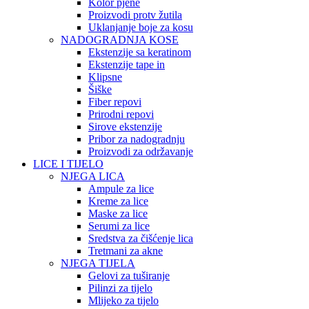
Kolor pjene
Proizvodi protv žutila
Uklanjanje boje za kosu
NADOGRADNJA KOSE
Ekstenzije sa keratinom
Ekstenzije tape in
Klipsne
Šiške
Fiber repovi
Prirodni repovi
Sirove ekstenzije
Pribor za nadogradnju
Proizvodi za održavanje
LICE I TIJELO
NJEGA LICA
Ampule za lice
Kreme za lice
Maske za lice
Serumi za lice
Sredstva za čišćenje lica
Tretmani za akne
NJEGA TIJELA
Gelovi za tuširanje
Pilinzi za tijelo
Mlijeko za tijelo