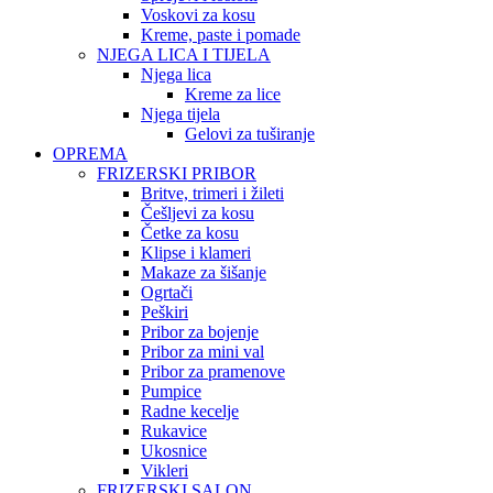
Voskovi za kosu
Kreme, paste i pomade
NJEGA LICA I TIJELA
Njega lica
Kreme za lice
Njega tijela
Gelovi za tuširanje
OPREMA
FRIZERSKI PRIBOR
Britve, trimeri i žileti
Češljevi za kosu
Četke za kosu
Klipse i klameri
Makaze za šišanje
Ogrtači
Peškiri
Pribor za bojenje
Pribor za mini val
Pribor za pramenove
Pumpice
Radne kecelje
Rukavice
Ukosnice
Vikleri
FRIZERSKI SALON