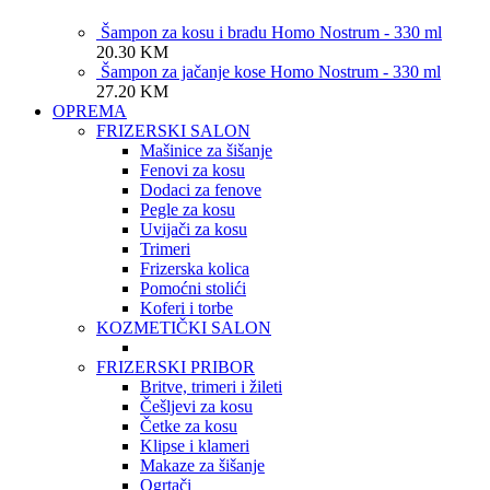
Šampon za kosu i bradu Homo Nostrum - 330 ml
20.30
KM
Šampon za jačanje kose Homo Nostrum - 330 ml
27.20
KM
OPREMA
FRIZERSKI SALON
Mašinice za šišanje
Fenovi za kosu
Dodaci za fenove
Pegle za kosu
Uvijači za kosu
Trimeri
Frizerska kolica
Pomoćni stolići
Koferi i torbe
KOZMETIČKI SALON
FRIZERSKI PRIBOR
Britve, trimeri i žileti
Češljevi za kosu
Četke za kosu
Klipse i klameri
Makaze za šišanje
Ogrtači