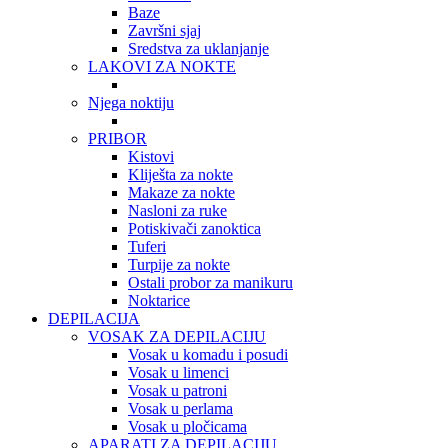
Baze
Završni sjaj
Sredstva za uklanjanje
LAKOVI ZA NOKTE
Njega noktiju
PRIBOR
Kistovi
Kliješta za nokte
Makaze za nokte
Nasloni za ruke
Potiskivači zanoktica
Tuferi
Turpije za nokte
Ostali probor za manikuru
Noktarice
DEPILACIJA
VOSAK ZA DEPILACIJU
Vosak u komadu i posudi
Vosak u limenci
Vosak u patroni
Vosak u perlama
Vosak u pločicama
APARATI ZA DEPILACIJU