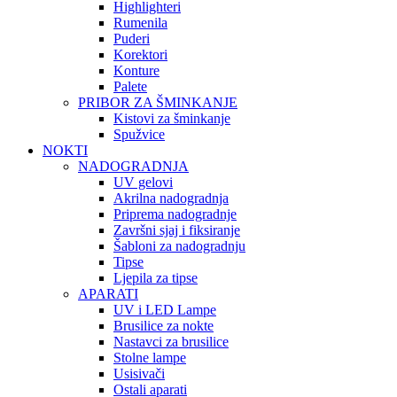
Highlighteri
Rumenila
Puderi
Korektori
Konture
Palete
PRIBOR ZA ŠMINKANJE
Kistovi za šminkanje
Spužvice
NOKTI
NADOGRADNJA
UV gelovi
Akrilna nadogradnja
Priprema nadogradnje
Završni sjaj i fiksiranje
Šabloni za nadogradnju
Tipse
Ljepila za tipse
APARATI
UV i LED Lampe
Brusilice za nokte
Nastavci za brusilice
Stolne lampe
Usisivači
Ostali aparati