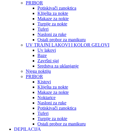
PRIBOR
Potiskivači zanoktica
Kliješta za nokte
Makaze za nokte
Turpije za nokte
Tuferi
Nasloni za ruke
Ostali probor za manikuru
UV TRAJNI LAKOVI I KOLOR GELOVI
Uv lakovi
Baze
Završni sjaj
Sredstva za uklanjanje
Njega noktiju
PRIBOR
Kistovi
Kliješta za nokte
Makaze za nokte
Noktarice
Nasloni za ruke
Potiskivači zanoktica
Tuferi
Turpije za nokte
Ostali probor za manikuru
DEPILACIJA