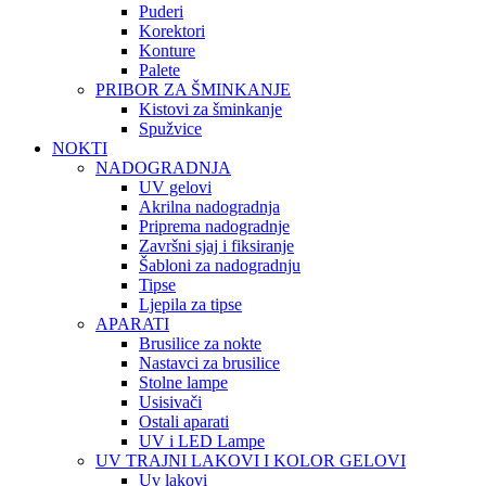
Puderi
Korektori
Konture
Palete
PRIBOR ZA ŠMINKANJE
Kistovi za šminkanje
Spužvice
NOKTI
NADOGRADNJA
UV gelovi
Akrilna nadogradnja
Priprema nadogradnje
Završni sjaj i fiksiranje
Šabloni za nadogradnju
Tipse
Ljepila za tipse
APARATI
Brusilice za nokte
Nastavci za brusilice
Stolne lampe
Usisivači
Ostali aparati
UV i LED Lampe
UV TRAJNI LAKOVI I KOLOR GELOVI
Uv lakovi