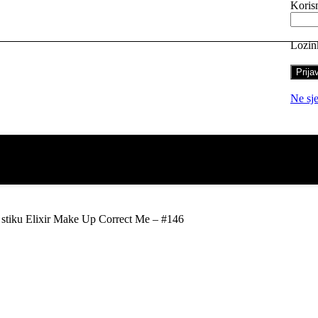
Korisn
Lozi
Prija
Ne sje
 stiku Elixir Make Up Correct Me – #146