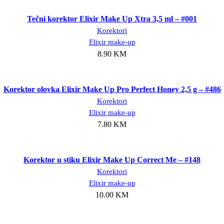
Dodaj u korpu
Tečni korektor Elixir Make Up Xtra 3,5 ml – #001
Korektori
Elixir make-up
KM
8.90
KM
KM
Dodaj u korpu
Korektor olovka Elixir Make Up Pro Perfect Honey 2,5 g – #486
Korektori
Elixir make-up
7.80
KM
Dodaj u korpu
Korektor u stiku Elixir Make Up Correct Me – #148
Korektori
Elixir make-up
10.00
KM
Dodaj u korpu