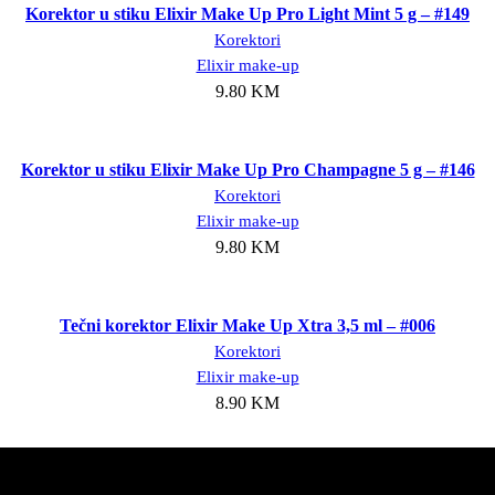
Korektor u stiku Elixir Make Up Pro Light Mint 5 g – #149
Korektori
Elixir make-up
9.80
KM
Dodaj u korpu
Korektor u stiku Elixir Make Up Pro Champagne 5 g – #146
Korektori
Elixir make-up
9.80
KM
Dodaj u korpu
Tečni korektor Elixir Make Up Xtra 3,5 ml – #006
Korektori
Elixir make-up
8.90
KM