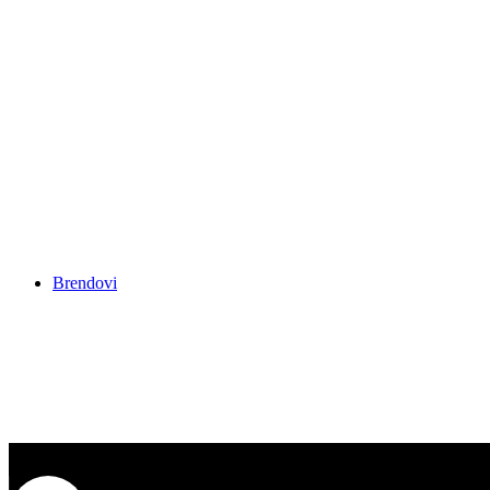
Četke za kosu
Klipse i klameri
Makaze za šišanje
Ogrtači
Peškiri
Pribor za bojenje
Pribor za mini val
Pribor za pramenove
Pribor za šišanje
Pumpice
Radne kecelje
Rukavice
Ukosnice
Vikleri
Brendovi