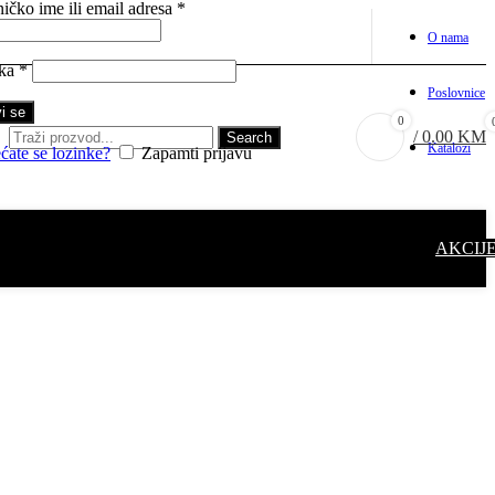
ičko ime ili email adresa
*
O nama
nka
*
Poslovnice
vi se
0
/
0.00
KM
Search
Katalozi
ćate se lozinke?
Zapamti prijavu
AKCIJ