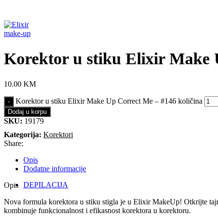
Uv lakovi
Baze
Završni sjaj
Sredstva za uklanjanje
LAKOVI ZA NOKTE
Korektor u stiku Elixir Make
Njega noktiju
PRIBOR
Kistovi
10.00
KM
Kliješta za nokte
Makaze za nokte
Korektor u stiku Elixir Make Up Correct Me – #146 količina
Nasloni za ruke
Dodaj u korpu
Potiskivači zanoktica
SKU:
19179
Tuferi
Kategorija:
Korektori
Turpije za nokte
Share:
Ostali probor za manikuru
Noktarice
Opis
Dodatne informacije
DEPILACIJA
Opis
VOSAK ZA DEPILACIJU
Nova formula korektora u stiku stigla je u Elixir MakeUp! Otkrijte ta
Vosak u komadu i posudi
kombinuje funkcionalnost i efikasnost korektora u korektoru.
Vosak u limenci