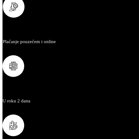
SIGURNA KUPOVINA
Plaćanje pouzećem i online
BRZA ISPORUKA
U roku 2 dana