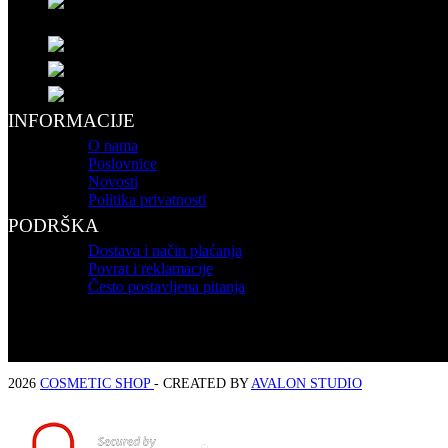
Vidovdanska 5 (Modna kuća)
78400 Gradiška
051 890 362
info@cosmeticshop.ba
webshop@cosmeticshop.ba
INFORMACIJE
O nama
Poslovnice
Novosti
Politika privatnosti
PODRŠKA
Dostava i način plaćanja
Povrat i reklamacije
Često postavljena pitanja
2026
COSMETIC SHOP
- CREATED BY
AVALON STUDIO