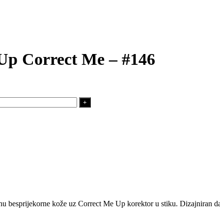
 Up Correct Me – #146
jnu besprijekorne kože uz Correct Me Up korektor u stiku. Dizajniran d