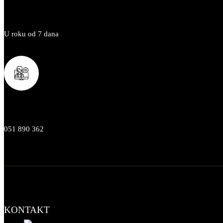
POVRAT ROBE
U roku od 7 dana
KORISNIČKA PODRŠKA
051 890 362
KONTAKT