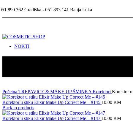
Rumenila
Puderi
051 890 362 Gradiška - 051 893 141 Banja Luka
Korektori
Konture
Palete
PRIBOR ZA ŠMINKANJE
Kistovi za šminkanje
Spužvice
NOKTI
NADOGRADNJA
UV gelovi
Akrilna nadogradnja
Priprema nadogradnje
Završni sjaj i fiksiranje
Šabloni za nadogradnju
Tipse
Ljepila za tipse
Početna
TREPAVICE & MAKE UP
ŠMINKA
Korektori
Korektor u
APARATI
Brusilice za nokte
Korektor u stiku Elixir Make Up Correct Me – #145
10.00
KM
Nastavci za brusilice
Back to products
Stolne lampe
Usisivači
Korektor u stiku Elixir Make Up Correct Me – #147
10.00
KM
Ostali aparati
UV i LED Lampe
UV TRAJNI LAKOVI I KOLOR GELOVI