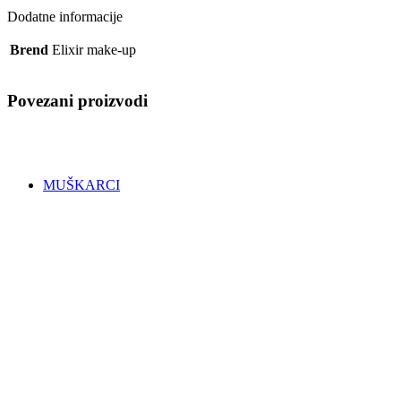
Vosak u patroni
Dodatne informacije
Vosak u perlama
Vosak u pločicama
Brend
Elixir make-up
APARATI ZA DEPILACIJU
Topilice za vosak
PRIBOR ZA DEPILACIJU
Povezani proizvodi
Lopatice za vosak
Ostala oprema
PAPIR ZA DEPILACIJU
Papir u rolni
Papir u trakicama
MUŠKARCI
PRIBOR ZA BRIJANJE
Aparati za brijanje
Britve, žileti i trimeri
NJEGA I STILIZIRANJE BRADE
Voskovi za bradu
Ulja za bradu
Balzami za bradu
Šamponi za bradu
NJEGA I STILIZIRANJE KOSE
Šamponi za kosu
Gelovi za kosu
Sprejevi i losioni