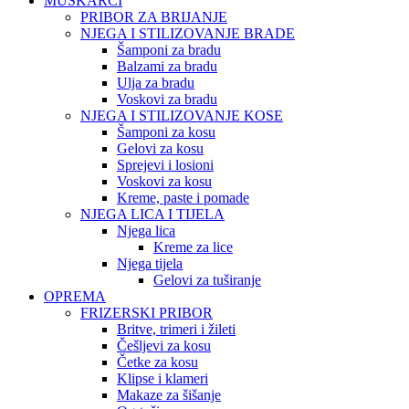
MUŠKARCI
PRIBOR ZA BRIJANJE
NJEGA I STILIZOVANJE BRADE
Šamponi za bradu
Balzami za bradu
Ulja za bradu
Voskovi za bradu
NJEGA I STILIZOVANJE KOSE
Šamponi za kosu
Gelovi za kosu
Sprejevi i losioni
Voskovi za kosu
Kreme, paste i pomade
NJEGA LICA I TIJELA
Njega lica
Kreme za lice
Njega tijela
Gelovi za tuširanje
OPREMA
FRIZERSKI PRIBOR
Britve, trimeri i žileti
Češljevi za kosu
Četke za kosu
Klipse i klameri
Makaze za šišanje