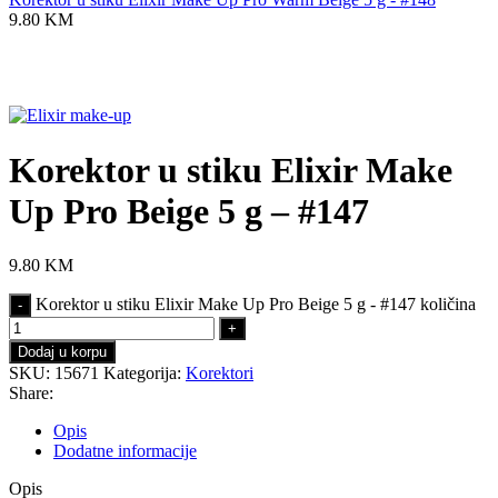
9.80
KM
Click to enlarge
Korektor u stiku Elixir Make
Up Pro Beige 5 g – #147
9.80
KM
Korektor u stiku Elixir Make Up Pro Beige 5 g - #147 količina
Dodaj u korpu
SKU:
15671
Kategorija:
Korektori
Share:
Opis
Dodatne informacije
Opis