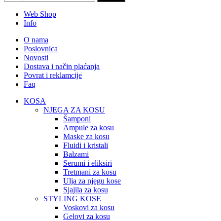
Web Shop
Info
O nama
Poslovnica
Novosti
Dostava i način plaćanja
Povrat i reklamcije
Faq
KOSA
NJEGA ZA KOSU
Šamponi
Ampule za kosu
Maske za kosu
Fluidi i kristali
Balzami
Serumi i eliksiri
Tretmani za kosu
Ulja za njegu kose
Sjajila za kosu
STYLING KOSE
Voskovi za kosu
Gelovi za kosu