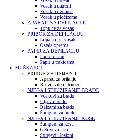
Vosak u limenci
Vosak u patroni
Vosak u perlama
Vosak u pločicama
APARATI ZA DEPILACIJU
Topilice za vosak
PRIBOR ZA DEPILACIJU
Lopatice za vosak
Ostala oprema
PAPIR ZA DEPILACIJU
Papir u rolni
Papir u trakicama
MUŠKARCI
PRIBOR ZA BRIJANJE
Aparati za brijanje
Britve, žileti i trimeri
NJEGA I STILIZIRANJE BRADE
Voskovi za bradu
Ulja za bradu
Balzami za bradu
Šamponi za bradu
NJEGA I STILIZIRANJE KOSE
Šamponi za kosu
Gelovi za kosu
Sprejevi i losioni