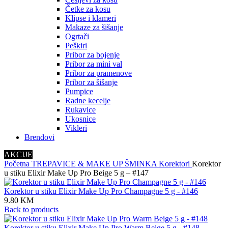
Četke za kosu
Klipse i klameri
Makaze za šišanje
Ogrtači
Peškiri
Pribor za bojenje
Pribor za mini val
Pribor za pramenove
Pribor za šišanje
Pumpice
Radne kecelje
Rukavice
Ukosnice
Vikleri
Brendovi
AKCIJE
Početna
TREPAVICE & MAKE UP
ŠMINKA
Korektori
Korektor
u stiku Elixir Make Up Pro Beige 5 g – #147
Korektor u stiku Elixir Make Up Pro Champagne 5 g - #146
9.80
KM
Back to products
Korektor u stiku Elixir Make Up Pro Warm Beige 5 g - #148