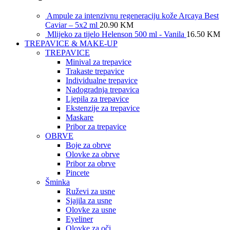
Ampule za intenzivnu regeneraciju kože Arcaya Best
Caviar – 5x2 ml
20.90
KM
Mlijeko za tijelo Helenson 500 ml - Vanila
16.50
KM
TREPAVICE & MAKE-UP
TREPAVICE
Minival za trepavice
Trakaste trepavice
Individualne trepavice
Nadogradnja trepavica
Ljepila za trepavice
Ekstenzije za trepavice
Maskare
Pribor za trepavice
OBRVE
Boje za obrve
Olovke za obrve
Pribor za obrve
Pincete
Šminka
Ruževi za usne
Sjajila za usne
Olovke za usne
Eyeliner
Olovke za oči