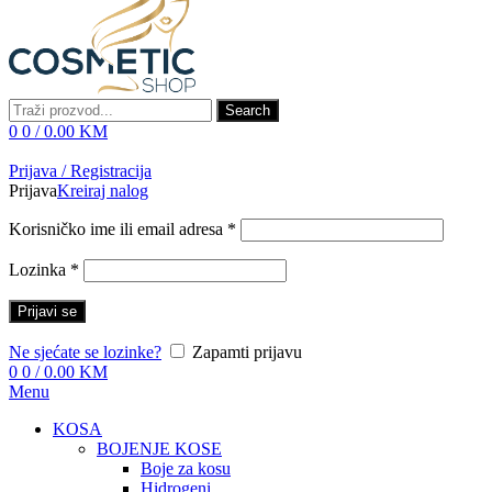
Search
0
0
/
0.00
KM
Prijava / Registracija
Prijava
Kreiraj nalog
Korisničko ime ili email adresa
*
Lozinka
*
Prijavi se
Ne sjećate se lozinke?
Zapamti prijavu
0
0
/
0.00
KM
Menu
KOSA
BOJENJE KOSE
Boje za kosu
Hidrogeni