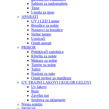
Šabloni za nadogradnju
Tipse
Ljepila za tipse
APARATI
UV i LED Lampe
Brusilice za nokte
Nastavci za brusilice
Stolne lampe
Usisivači
Ostali aparati
PRIBOR
Potiskivači zanoktica
Kliješta za nokte
Makaze za nokte
Turpije za nokte
Tuferi
Nasloni za ruke
Ostali probor za manikuru
UV TRAJNI LAKOVI I KOLOR GELOVI
Uv lakovi
Baze
Završni sjaj
Sredstva za uklanjanje
Njega noktiju
PRIBOR