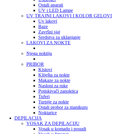
Ostali aparati
UV i LED Lampe
UV TRAJNI LAKOVI I KOLOR GELOVI
Uv lakovi
Baze
Završni sjaj
Sredstva za uklanjanje
LAKOVI ZA NOKTE
Njega noktiju
PRIBOR
Kistovi
Kliješta za nokte
Makaze za nokte
Nasloni za ruke
Potiskivači zanoktica
Tuferi
Turpije za nokte
Ostali probor za manikuru
Noktarice
DEPILACIJA
VOSAK ZA DEPILACIJU
Vosak u komadu i posudi