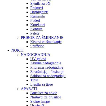
Sjenila za oči
Prajmeri
Highlighteri
Rumenila
Puderi
Korektori
Konture
Palete
PRIBOR ZA ŠMINKANJE
Kistovi za šminkanje
Spužvice
NOKTI
NADOGRADNJA
UV gelovi
Akrilna nadogradnja
Priprema nadogradnje
Završni sjaj i fiksiranje
Šabloni za nadogradnju
Tipse
Ljepila za tipse
APARATI
Brusilice za nokte
Nastavci za brusilice
Stolne lampe
Usisivači