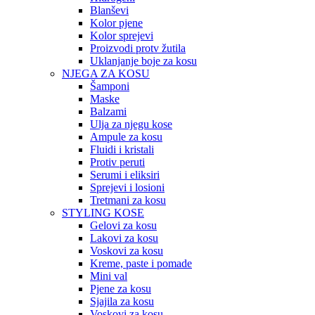
Blanševi
Kolor pjene
Kolor sprejevi
Proizvodi protv žutila
Uklanjanje boje za kosu
NJEGA ZA KOSU
Šamponi
Maske
Balzami
Ulja za njegu kose
Ampule za kosu
Fluidi i kristali
Protiv peruti
Serumi i eliksiri
Sprejevi i losioni
Tretmani za kosu
STYLING KOSE
Gelovi za kosu
Lakovi za kosu
Voskovi za kosu
Kreme, paste i pomade
Mini val
Pjene za kosu
Sjajila za kosu
Voskovi za kosu