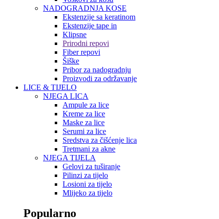
NADOGRADNJA KOSE
Ekstenzije sa keratinom
Ekstenzije tape in
Klipsne
Prirodni repovi
Fiber repovi
Šiške
Pribor za nadogradnju
Proizvodi za održavanje
LICE & TIJELO
NJEGA LICA
Ampule za lice
Kreme za lice
Maske za lice
Serumi za lice
Sredstva za čišćenje lica
Tretmani za akne
NJEGA TIJELA
Gelovi za tuširanje
Pilinzi za tijelo
Losioni za tijelo
Mlijeko za tijelo
Popularno