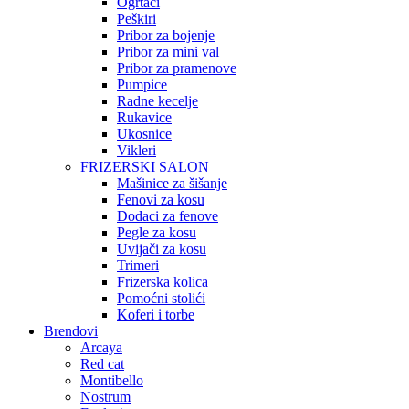
Ogrtači
Peškiri
Pribor za bojenje
Pribor za mini val
Pribor za pramenove
Pumpice
Radne kecelje
Rukavice
Ukosnice
Vikleri
FRIZERSKI SALON
Mašinice za šišanje
Fenovi za kosu
Dodaci za fenove
Pegle za kosu
Uvijači za kosu
Trimeri
Frizerska kolica
Pomoćni stolići
Koferi i torbe
Brendovi
Arcaya
Red cat
Montibello
Nostrum