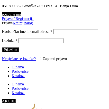
051 890 362 Gradiška - 051 893 141 Banja Luka
pozovite nas
Prijava / Registracija
Prijava
Kreiraj nalog
Korisničko ime ili email adresa
*
Lozinka
*
Prijavi se
Ne sjećate se lozinke?
Zapamti prijavu
O nama
Poslovnice
Katalozi
O nama
Poslovnice
Katalozi
AKCIJE