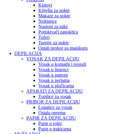
Kistovi
Kliješta za nokte
Makaze za nokte
Noktarice
Nasloni za ruke
Potiskivači zanoktica
Tuferi
Turpije za nokte
Ostali probor za manikuru
DEPILACIJA
VOSAK ZA DEPILACIJU
Vosak u komadu i posudi
Vosak u limenci
Vosak u patroni
Vosak u perlama
Vosak u pločicama
APARATI ZA DEPILACIJU
Topilice za vosak
PRIBOR ZA DEPILACIJU
Lopatice za vosak
Ostala oprema
PAPIR ZA DEPILACIJU
Papir u rolni
Papir u trakicama