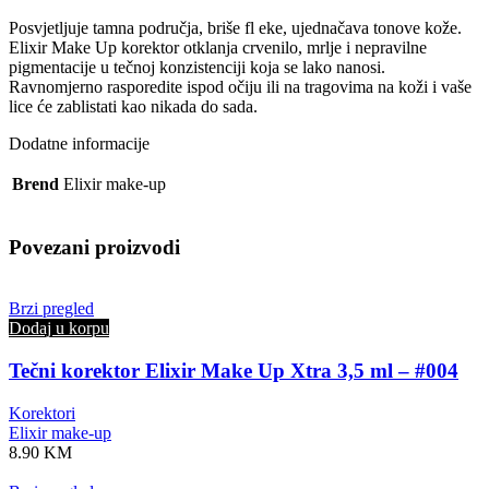
Posvjetljuje tamna područja, briše fl eke, ujednačava tonove kože.
Elixir Make Up korektor otklanja crvenilo, mrlje i nepravilne
pigmentacije u tečnoj konzistenciji koja se lako nanosi.
Ravnomjerno rasporedite ispod očiju ili na tragovima na koži i vaše
lice će zablistati kao nikada do sada.
Dodatne informacije
Brend
Elixir make-up
Povezani proizvodi
Brzi pregled
Dodaj u korpu
Tečni korektor Elixir Make Up Xtra 3,5 ml – #004
Korektori
Elixir make-up
8.90
KM