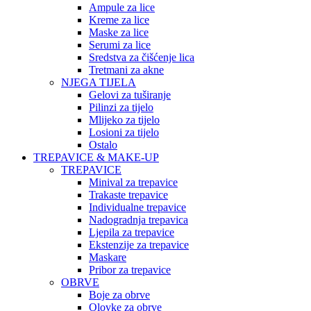
Ampule za lice
Kreme za lice
Maske za lice
Serumi za lice
Sredstva za čišćenje lica
Tretmani za akne
NJEGA TIJELA
Gelovi za tuširanje
Pilinzi za tijelo
Mlijeko za tijelo
Losioni za tijelo
Ostalo
TREPAVICE & MAKE-UP
TREPAVICE
Minival za trepavice
Trakaste trepavice
Individualne trepavice
Nadogradnja trepavica
Ljepila za trepavice
Ekstenzije za trepavice
Maskare
Pribor za trepavice
OBRVE
Boje za obrve
Olovke za obrve