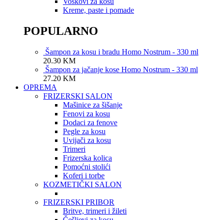
Voskovi za kosu
Kreme, paste i pomade
POPULARNO
Šampon za kosu i bradu Homo Nostrum - 330 ml
20.30
KM
Šampon za jačanje kose Homo Nostrum - 330 ml
27.20
KM
OPREMA
FRIZERSKI SALON
Mašinice za šišanje
Fenovi za kosu
Dodaci za fenove
Pegle za kosu
Uvijači za kosu
Trimeri
Frizerska kolica
Pomoćni stolići
Koferi i torbe
KOZMETIČKI SALON
FRIZERSKI PRIBOR
Britve, trimeri i žileti
Češljevi za kosu