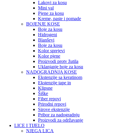
Lakovi za kosu
Mini val
Pjene za kosu
Kreme, paste i pomade
BOJENJE KOSE
Boje za kosu
Hidrogeni
Blanševi
Boje za kosu
Kolor sprejevi
Kolor pjene
Proizvodi protv žutila
Uklanjanje boje za kosu
NADOGRADNJA KOSE
Ekstenzije sa keratinom
Ekstenzije tape in
Klipsne
Šiške
Fiber repovi
Prirodni repovi
Sirove ekstenzije
Pribor za nadogradnju
Proizvodi za održavanje
LICE I TIJELO
NJEGA LICA