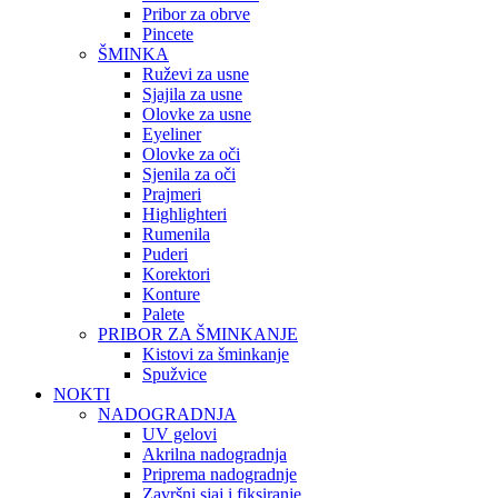
Pribor za obrve
Pincete
ŠMINKA
Ruževi za usne
Sjajila za usne
Olovke za usne
Eyeliner
Olovke za oči
Sjenila za oči
Prajmeri
Highlighteri
Rumenila
Puderi
Korektori
Konture
Palete
PRIBOR ZA ŠMINKANJE
Kistovi za šminkanje
Spužvice
NOKTI
NADOGRADNJA
UV gelovi
Akrilna nadogradnja
Priprema nadogradnje
Završni sjaj i fiksiranje