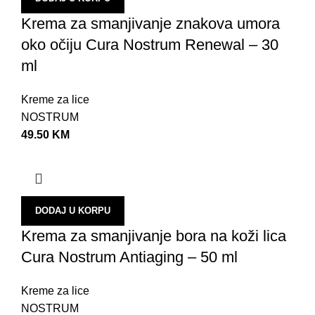
H
Krema za smanjivanje znakova umora
R
oko očiju Cura Nostrum Renewal – 30
P
ml
K
Kreme za lice
K
NOSTRUM
P
49.50
KM
P
K
S
DODAJ U KORPU
Krema za smanjivanje bora na koži lica
N
Cura Nostrum Antiaging – 50 ml
U
A
Kreme za lice
P
NOSTRUM