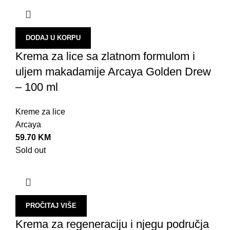
K
K
DODAJ U KORPU
M
Krema za lice sa zlatnom formulom i
N
uljem makadamije Arcaya Golden Drew
N
– 100 ml
P
T
Kreme za lice
Arcaya
T
59.70
KM
O
Sold out
V
V
V
PROČITAJ VIŠE
V
Krema za regeneraciju i njegu područja