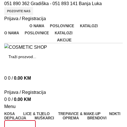
051 890 362 Gradiška - 051 893 141 Banja Luka
POZOVITE NAS
Prijava / Registracija
O NAMA
POSLOVNICE
KATALOZI
O NAMA
POSLOVNICE
KATALOZI
AKCIJE
SEARCH
N
0
0
/
0.00
KM
Š
Prijava / Registracija
A
0
0
/
0.00
KM
M
Menu
Fl
KOSA
LICE & TIJELO
TREPAVICE & MAKE-UP
NOKTI
DEPILACIJA
MUŠKARCI
OPREMA
BRENDOVI
B