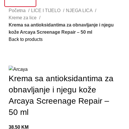
AKCIJE
S
Početna
LICE I TIJELO
NJEGA LICA
T
Kreme za lice
Krema sa antioksidantima za obnavljanje i njegu
U
kože Arcaya Screenage Repair – 50 ml
S
Back to products
S
Sold out
V
Click to enlarge
G
L
Krema sa antioksidantima za
M
obnavljanje i njegu kože
P
Arcaya Screenage Repair –
K
50 ml
B
B
38.50
KM