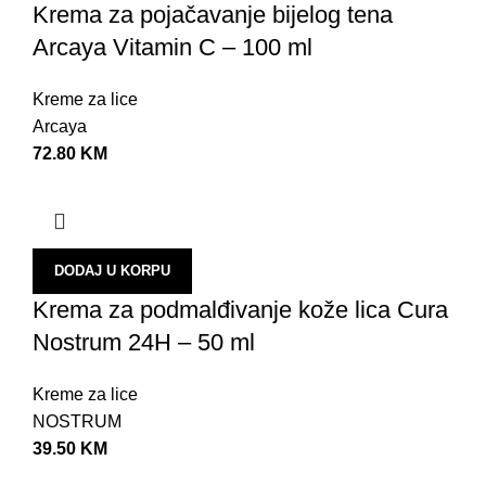
Krema za pojačavanje bijelog tena
K
Arcaya Vitamin C – 100 ml
M
T
Kreme za lice
Arcaya
T
72.80
KM
N
O
U
DODAJ U KORPU
U
Krema za podmalđivanje kože lica Cura
B
Nostrum 24H – 50 ml
Z
S
Kreme za lice
NOSTRUM
N
39.50
KM
P