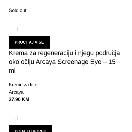
O
Sold out
B
O
P
PROČITAJ VIŠE
P
Krema za regeneraciju i njegu područja
Š
oko očiju Arcaya Screenage Eye – 15
R
ml
S
Kreme za lice
O
Arcaya
E
27.90
KM
O
S
P
DODAJ U KORPU