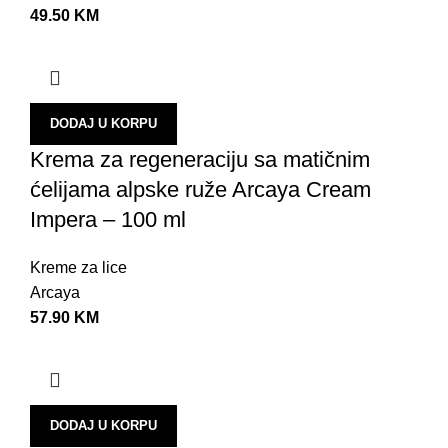
49.50
KM
Z
Š
T
L
DODAJ U KORPU
Krema za regeneraciju sa matičnim
A
ćelijama alpske ruže Arcaya Cream
U
Impera – 100 ml
B
N
Kreme za lice
Arcaya
S
57.90
KM
U
O
P
DODAJ U KORPU
P