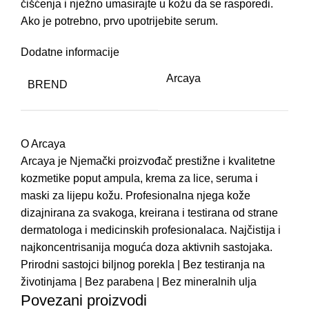
čišćenja i nježno umasirajte u kožu da se rasporedi.
P
Ako je potrebno, prvo upotrijebite serum.
S
Dodatne informacije
P
P
Arcaya
BREND
T
M
O Arcaya
T
Arcaya je Njemački proizvođač prestižne i kvalitetne
kozmetike poput ampula, krema za lice, seruma i
I
maski za lijepu kožu. Profesionalna njega kože
N
dizajnirana za svakoga, kreirana i testirana od strane
L
dermatologa i medicinskih profesionalaca. Najčistija i
najkoncentrisanija moguća doza aktivnih sastojaka.
E
Prirodni sastojci biljnog porekla | Bez testiranja na
M
životinjama | Bez parabena | Bez mineralnih ulja
Povezani proizvodi
P