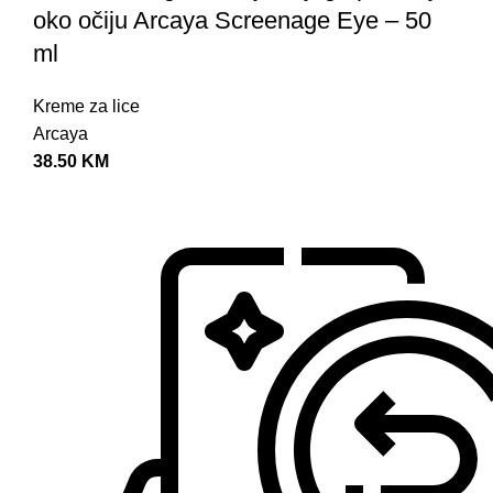
oko očiju Arcaya Screenage Eye – 50
V
ml
V
A
Kreme za lice
T
Arcaya
38.50
KM
P
L
O
P
P
P
P
N
Š