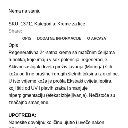
H
Nema na stanju
B
B
SKU:
13711
Kategorija:
Kreme za lice
Share:
K
OPIS
DODATNE INFORMACIJE
O ARCAYA
K
Opis
Regenerativna 24-satna krema sa matičnim ćelijama
P
runolika, koje imaju visok potencijal regeneracije.
U
Aktivni sastojak drveta preživljavanja (Moringa) štiti
N
kožu od fi ne prašine i drugih štetnih toksina iz okoline.
U isto vrijeme koža je prošla Ekstrakt cvijeta leptira,
E
koji štiti od UV i plavih zraka i smanjuje
E
hiperpigmentaciju (efekat izbjeljivanja). Nečistoće su
K
značajno smanjene.
Š
UPOTREBA:
F
Nanesite dovoljnu količinu ujutro i uveče nakon