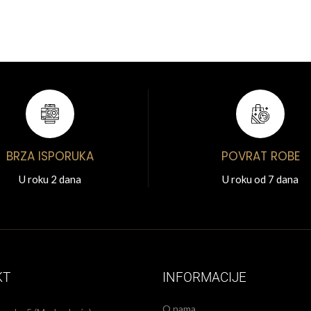
BRZA ISPORUKA
POVRAT ROBE
U roku 2 dana
U roku od 7 dana
KT
INFORMACIJE
O nama