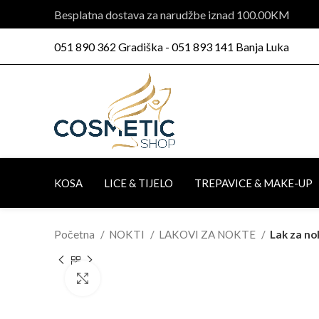
Besplatna dostava za narudžbe iznad 100.00KM
051 890 362 Gradiška - 051 893 141 Banja Luka
KOSA
LICE & TIJELO
TREPAVICE & MAKE-UP
Početna
NOKTI
LAKOVI ZA NOKTE
Lak za no
Click to enlarge