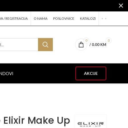
VA / REGISTRACIJA
O NAMA
POSLOVNICE
KATALOZI
0
0
/
0.00
KM
NDOVI
AKCIJE
 Elixir Make Up