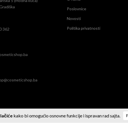
anska 5 (Modna kuća)
Gradiška
Poslovnice
Novosti
Politika privatnosti
0 362
osmeticshop.ba
op@cosmeticshop.ba
IO