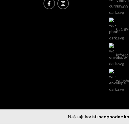
Vidovd
78400 
051 89
info@c
websh
2026
COSMETIC SHOP
- CREATED BY
AVALON STUD