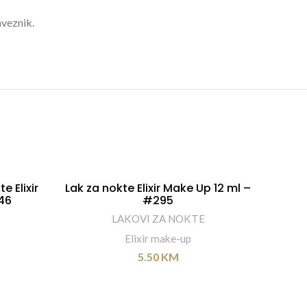
aveznik.
e Elixir
Lak za nokte Elixir Make Up 12 ml –
Elixi
DODAJ U KORPU
46
#295
LAKOVI ZA NOKTE
Elixir make-up
5.50
KM