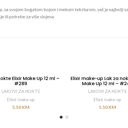
e-Up, sa svojom bogatom bojom i mekom teksturom, vaš je najbolji s
e ili potrebe za više slojeva.
okte Elixir Make Up 12 ml –
Elixir make-up Lak za nokt
DODAJ U KORPU
DODAJ U KORPU
#289
Make Up 12 ml – #2
LAKOVI ZA NOKTE
LAKOVI ZA NOKTE
Elixir make-up
Elixir make-up
5.50
KM
5.50
KM