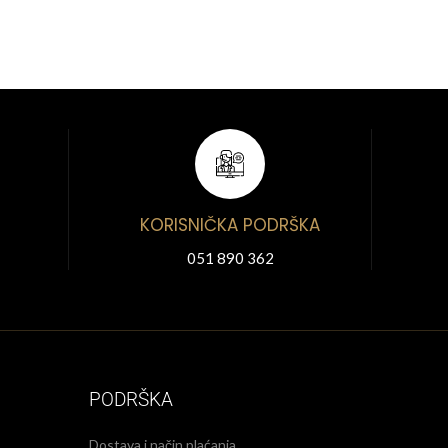
KORISNIČKA PODRŠKA
051 890 362
PODRŠKA
Dostava i način plaćanja