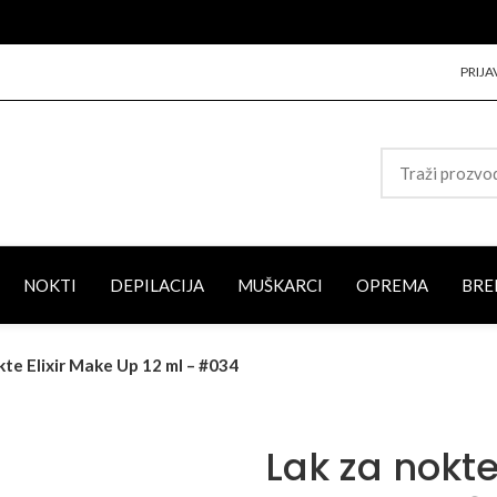
PRIJA
NOKTI
DEPILACIJA
MUŠKARCI
OPREMA
BRE
kte Elixir Make Up 12 ml – #034
Lak za nokte