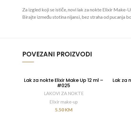
Za izgled koji se ističe, novi lak za nokte Elixir Mak
Birajte između stotina nijansi, bez straha od pucanja boj
POVEZANI PROIZVODI
Lak za nokte Elixir Make Up 12 ml –
Lak za n
DODAJ U KORPU
#025
LAKOVI ZA NOKTE
Elixir make-up
5.50
KM