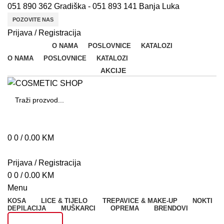
051 890 362 Gradiška - 051 893 141 Banja Luka
POZOVITE NAS
Prijava / Registracija
O NAMA
POSLOVNICE
KATALOZI
O NAMA
POSLOVNICE
KATALOZI
AKCIJE
SEARCH
N
0
0
/
0.00
KM
Š
Prijava / Registracija
A
0
0
/
0.00
KM
M
Menu
Fl
KOSA
LICE & TIJELO
TREPAVICE & MAKE-UP
NOKTI
DEPILACIJA
MUŠKARCI
OPREMA
BRENDOVI
B