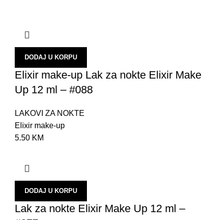
P
S
P
P
DODAJ U KORPU
Elixir make-up Lak za nokte Elixir Make
T
Up 12 ml – #088
M
T
LAKOVI ZA NOKTE
Elixir make-up
I
5.50
KM
N
L
E
DODAJ U KORPU
M
Lak za nokte Elixir Make Up 12 ml –
P