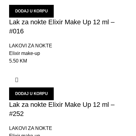
H
DODAJ U KORPU
R
Lak za nokte Elixir Make Up 12 ml –
P
#016
K
K
LAKOVI ZA NOKTE
Elixir make-up
P
5.50
KM
P
K
S
DODAJ U KORPU
N
Lak za nokte Elixir Make Up 12 ml –
U
#252
A
LAKOVI ZA NOKTE
P
Elixir make-up