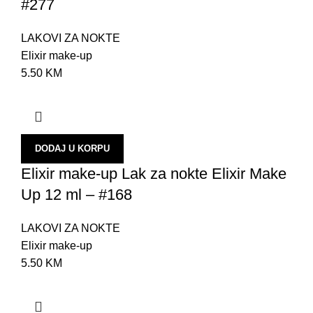
#277
O
B
LAKOVI ZA NOKTE
Elixir make-up
O
5.50
KM
P
P
Š
DODAJ U KORPU
R
Elixir make-up Lak za nokte Elixir Make
S
Up 12 ml – #168
O
E
LAKOVI ZA NOKTE
Elixir make-up
O
5.50
KM
S
P