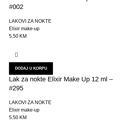
K
#002
M
LAKOVI ZA NOKTE
T
Elixir make-up
T
5.50
KM
N
O
U
DODAJ U KORPU
U
Lak za nokte Elixir Make Up 12 ml –
B
#295
Z
LAKOVI ZA NOKTE
S
Elixir make-up
N
5.50
KM
P