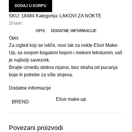
H
DODAJ U KORPU
B
SKU:
18484
Kategorija:
LAKOVI ZA NOKTE
Share:
B
OPIS
DODATNE INFORMACIJE
K
Opis
K
Za izgled koji se ističe, novi lak za nokte Elixir Make-
Up, sa svojom bogatom bojom i mekom teksturom, vaš
P
je najbolji saveznik.
U
Birajte između stotina nijansi, bez straha od pucanja
N
boje ili potrebe za više slojeva.
E
Dodatne informacije
E
Elixir make-up
BREND
K
Š
F
Povezani proizvodi