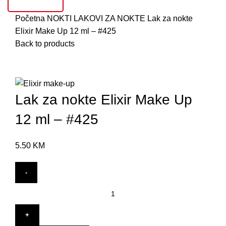
AKCIJE
S
Početna
NOKTI
LAKOVI ZA NOKTE
Lak za nokte
T
Elixir Make Up 12 ml – #425
Back to products
U
S
Click to enlarge
S
Lak za nokte Elixir Make Up
V
G
12 ml – #425
L
5.50
KM
M
P
K
B
B