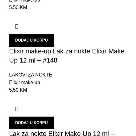
Z
5.50
KM
Š
T
L
DODAJ U KORPU
A
Elixir make-up Lak za nokte Elixir Make
U
Up 12 ml – #148
B
LAKOVI ZA NOKTE
N
Elixir make-up
S
5.50
KM
U
O
P
DODAJ U KORPU
P
Lak za nokte Elixir Make Up 12 ml –