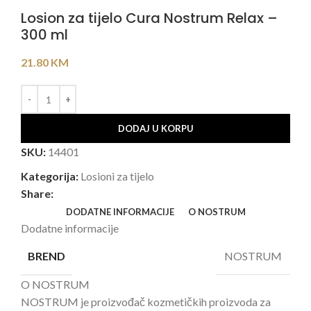
Losion za tijelo Cura Nostrum Relax –
300 ml
21.80
KM
DODAJ U KORPU
SKU:
14401
Kategorija:
Losioni za tijelo
Share:
DODATNE INFORMACIJE
O NOSTRUM
Dodatne informacije
NOSTRUM
BREND
O NOSTRUM
NOSTRUM je proizvođač kozmetičkih proizvoda za