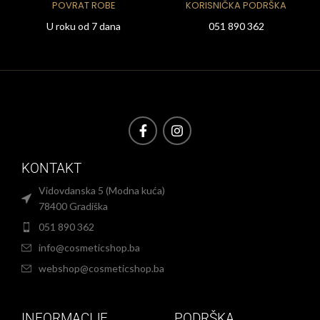
POVRAT ROBE
KORISNIČKA PODRŠKA
U roku od 7 dana
051 890 362
KONTAKT
Vidovdanska 5 (Modna kuća)
78400 Gradiška
051 890 362
info@cosmeticshop.ba
webshop@cosmeticshop.ba
INFORMACIJE
PODRŠKA