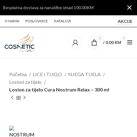
Besplatna dostava za narudžbe iznad 100.00KM
AKCIJE
O NAMA
POSLOVNICE
KATALOZI
0
0
/
0.00
KM
Početna
LICE I TIJELO
NJEGA TIJELA
Losioni za tijelo
Losion za tijelo Cura Nostrum Relax – 300 ml
Click to enlarge