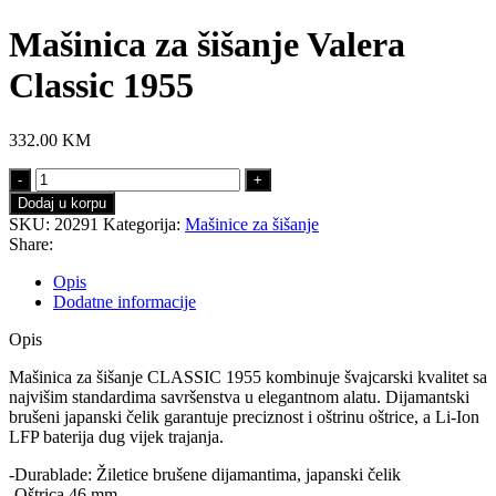
Mašinica za šišanje Valera
Classic 1955
332.00
KM
Mašinica
za
Dodaj u korpu
šišanje
SKU:
20291
Kategorija:
Mašinice za šišanje
Valera
Share:
Classic
1955
Opis
količina
Dodatne informacije
Opis
Mašinica za šišanje CLASSIC 1955 kombinuje švajcarski kvalitet sa
najvišim standardima savršenstva u elegantnom alatu. Dijamantski
brušeni japanski čelik garantuje preciznost i oštrinu oštrice, a Li-Ion
LFP baterija dug vijek trajanja.
-Durablade: Žiletice brušene dijamantima, japanski čelik
-Oštrica 46 mm