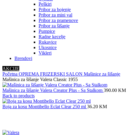
Peškiri
Pribor za bojenje
Pribor za mini val
Pribor za pramenove
Pribor za šišanje
Pumpice
Radne kecelje
Rukavice
Ukosnice
Vikleri
Brendovi
AKCIJE
Početna
OPREMA
FRIZERSKI SALON
Mašinice za šišanje
Mašinica za šišanje Valera Classic 1955
Mašinica za šišanje Valera Creator Plus - Sa Stalkom
390.00
KM
Back to products
Boja za kosu Montibello Eclat Clear 250 ml
36.20
KM
Click to enlarge