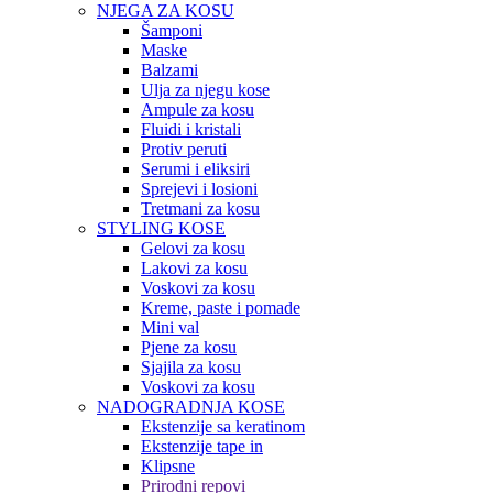
NJEGA ZA KOSU
Šamponi
Maske
Balzami
Ulja za njegu kose
Ampule za kosu
Fluidi i kristali
Protiv peruti
Serumi i eliksiri
Sprejevi i losioni
Tretmani za kosu
STYLING KOSE
Gelovi za kosu
Lakovi za kosu
Voskovi za kosu
Kreme, paste i pomade
Mini val
Pjene za kosu
Sjajila za kosu
Voskovi za kosu
NADOGRADNJA KOSE
Ekstenzije sa keratinom
Ekstenzije tape in
Klipsne
Prirodni repovi