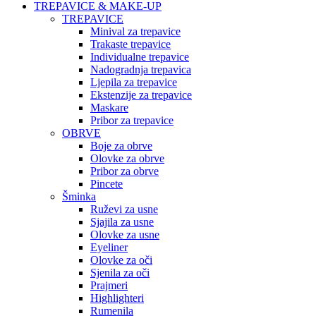
TREPAVICE & MAKE-UP
TREPAVICE
Minival za trepavice
Trakaste trepavice
Individualne trepavice
Nadogradnja trepavica
Ljepila za trepavice
Ekstenzije za trepavice
Maskare
Pribor za trepavice
OBRVE
Boje za obrve
Olovke za obrve
Pribor za obrve
Pincete
Šminka
Ruževi za usne
Sjajila za usne
Olovke za usne
Eyeliner
Olovke za oči
Sjenila za oči
Prajmeri
Highlighteri
Rumenila