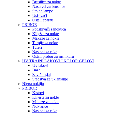
Brusilice za nokte
Nastavci za brusilice
Stolne lampe
Usisivači
Ostali aparati
PRIBOR
Potiskivači zanoktica
Kliješta za nokte
Makaze za nokte
Turpije za nokte
Tuferi
Nasloni za ruke
Ostali probor za manikuru
UV TRAJNI LAKOVI I KOLOR GELOVI
Uv lakovi
Baze
Završni sjaj
Sredstva za uklanjanje
Njega noktiju
PRIBOR
Kistovi
Kliješta za nokte
Makaze za nokte
Noktarice
Nasloni za ruke