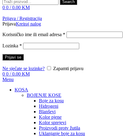
Search
0
0
/
0.00
KM
Prijava / Registracija
Prijava
Kreiraj nalog
Korisničko ime ili email adresa
*
Lozinka
*
Prijavi se
Ne sjećate se lozinke?
Zapamti prijavu
0
0
/
0.00
KM
Menu
KOSA
BOJENJE KOSE
Boje za kosu
Hidrogeni
Blanševi
Kolor pjene
Kolor sprejevi
Proizvodi protv žutila
Uklanjanje boje za kosu