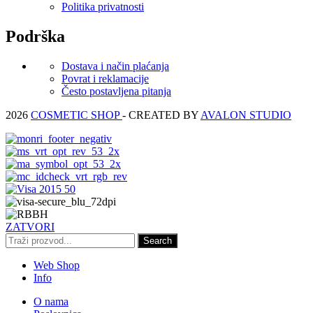
Politika privatnosti
Podrška
Dostava i način plaćanja
Povrat i reklamacije
Često postavljena pitanja
2026
COSMETIC SHOP
- CREATED BY
AVALON STUDIO
ZATVORI
Search
Web Shop
Info
O nama