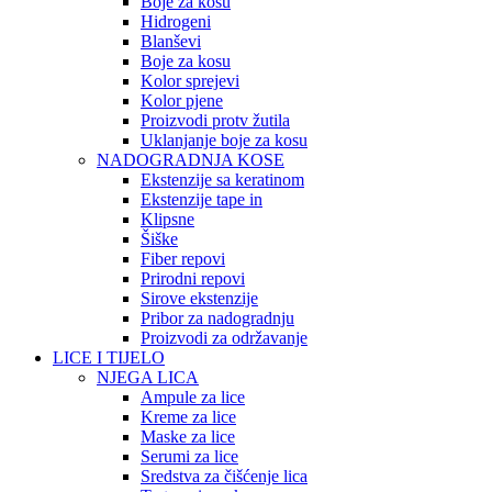
Boje za kosu
Hidrogeni
Blanševi
Boje za kosu
Kolor sprejevi
Kolor pjene
Proizvodi protv žutila
Uklanjanje boje za kosu
NADOGRADNJA KOSE
Ekstenzije sa keratinom
Ekstenzije tape in
Klipsne
Šiške
Fiber repovi
Prirodni repovi
Sirove ekstenzije
Pribor za nadogradnju
Proizvodi za održavanje
LICE I TIJELO
NJEGA LICA
Ampule za lice
Kreme za lice
Maske za lice
Serumi za lice
Sredstva za čišćenje lica