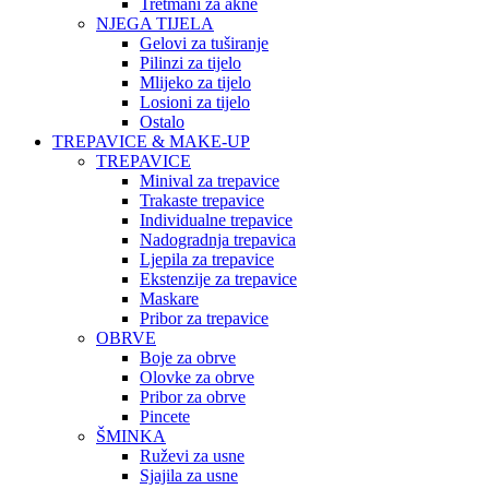
Tretmani za akne
NJEGA TIJELA
Gelovi za tuširanje
Pilinzi za tijelo
Mlijeko za tijelo
Losioni za tijelo
Ostalo
TREPAVICE & MAKE-UP
TREPAVICE
Minival za trepavice
Trakaste trepavice
Individualne trepavice
Nadogradnja trepavica
Ljepila za trepavice
Ekstenzije za trepavice
Maskare
Pribor za trepavice
OBRVE
Boje za obrve
Olovke za obrve
Pribor za obrve
Pincete
ŠMINKA
Ruževi za usne
Sjajila za usne