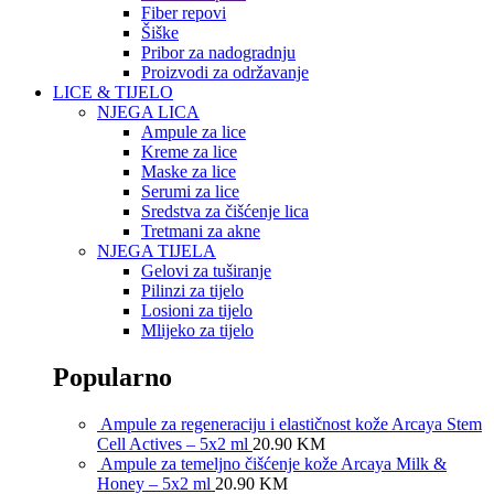
Fiber repovi
Šiške
Pribor za nadogradnju
Proizvodi za održavanje
LICE & TIJELO
NJEGA LICA
Ampule za lice
Kreme za lice
Maske za lice
Serumi za lice
Sredstva za čišćenje lica
Tretmani za akne
NJEGA TIJELA
Gelovi za tuširanje
Pilinzi za tijelo
Losioni za tijelo
Mlijeko za tijelo
Popularno
Ampule za regeneraciju i elastičnost kože Arcaya Stem
Cell Actives – 5x2 ml
20.90
KM
Ampule za temeljno čišćenje kože Arcaya Milk &
Honey – 5x2 ml
20.90
KM