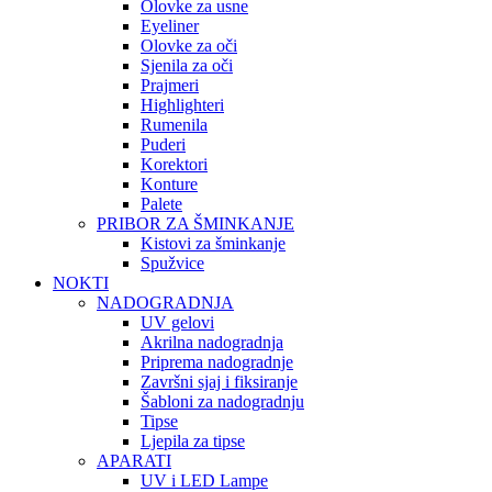
Olovke za usne
Eyeliner
Olovke za oči
Sjenila za oči
Prajmeri
Highlighteri
Rumenila
Puderi
Korektori
Konture
Palete
PRIBOR ZA ŠMINKANJE
Kistovi za šminkanje
Spužvice
NOKTI
NADOGRADNJA
UV gelovi
Akrilna nadogradnja
Priprema nadogradnje
Završni sjaj i fiksiranje
Šabloni za nadogradnju
Tipse
Ljepila za tipse
APARATI
UV i LED Lampe