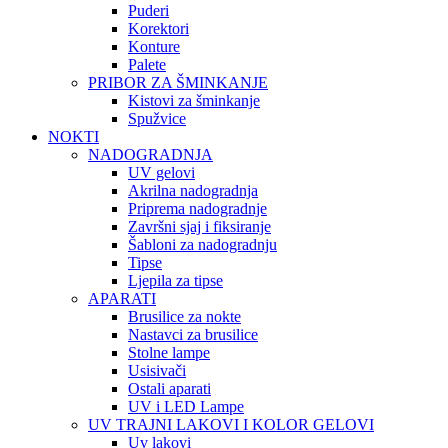
Puderi
Korektori
Konture
Palete
PRIBOR ZA ŠMINKANJE
Kistovi za šminkanje
Spužvice
NOKTI
NADOGRADNJA
UV gelovi
Akrilna nadogradnja
Priprema nadogradnje
Završni sjaj i fiksiranje
Šabloni za nadogradnju
Tipse
Ljepila za tipse
APARATI
Brusilice za nokte
Nastavci za brusilice
Stolne lampe
Usisivači
Ostali aparati
UV i LED Lampe
UV TRAJNI LAKOVI I KOLOR GELOVI
Uv lakovi