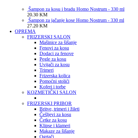
Šampon za kosu i bradu Homo Nostrum - 330 ml
20.30
KM
Šampon za jačanje kose Homo Nostrum - 330 ml
27.20
KM
OPREMA
FRIZERSKI SALON
Mašinice za šišanje
Fenovi za kosu
Dodaci za fenove
Pegle za kosu
Uvijači za kosu
Trimeri
Frizerska kolica
Pomoćni stolići
Koferi i torbe
KOZMETIČKI SALON
FRIZERSKI PRIBOR
Britve, trimeri i žileti
Češljevi za kosu
Četke za kosu
Klipse i klameri
Makaze za šišanje
Ogrtači