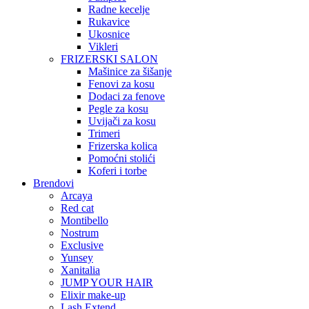
Radne kecelje
Rukavice
Ukosnice
Vikleri
FRIZERSKI SALON
Mašinice za šišanje
Fenovi za kosu
Dodaci za fenove
Pegle za kosu
Uvijači za kosu
Trimeri
Frizerska kolica
Pomoćni stolići
Koferi i torbe
Brendovi
Arcaya
Red cat
Montibello
Nostrum
Exclusive
Yunsey
Xanitalia
JUMP YOUR HAIR
Elixir make-up
Lash Extend