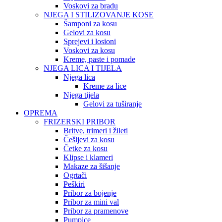
Voskovi za bradu
NJEGA I STILIZOVANJE KOSE
Šamponi za kosu
Gelovi za kosu
Sprejevi i losioni
Voskovi za kosu
Kreme, paste i pomade
NJEGA LICA I TIJELA
Njega lica
Kreme za lice
Njega tijela
Gelovi za tuširanje
OPREMA
FRIZERSKI PRIBOR
Britve, trimeri i žileti
Češljevi za kosu
Četke za kosu
Klipse i klameri
Makaze za šišanje
Ogrtači
Peškiri
Pribor za bojenje
Pribor za mini val
Pribor za pramenove
Pumpice