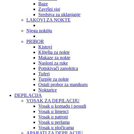
Baze
Završni sjaj
Sredstva za uklanjanje
LAKOVI ZA NOKTE
Njega noktiju
PRIBOR
Kistovi
Kliješta za nokte
Makaze za nokte
Nasloni za ruke
Potiskivači zanoktica
Tuferi
Turpije za nokte
Ostali probor za manikuru
Noktarice
DEPILACIJA
VOSAK ZA DEPILACIJU
Vosak u komadu i posudi
Vosak u limenci
Vosak u patroni
Vosak u perlama
Vosak u pločicama
APARATI ZA DEPILACIJU