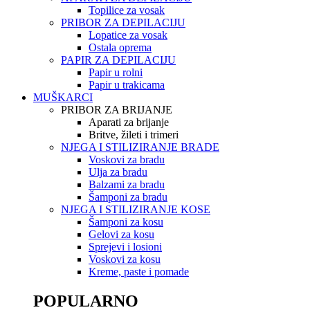
Topilice za vosak
PRIBOR ZA DEPILACIJU
Lopatice za vosak
Ostala oprema
PAPIR ZA DEPILACIJU
Papir u rolni
Papir u trakicama
MUŠKARCI
PRIBOR ZA BRIJANJE
Aparati za brijanje
Britve, žileti i trimeri
NJEGA I STILIZIRANJE BRADE
Voskovi za bradu
Ulja za bradu
Balzami za bradu
Šamponi za bradu
NJEGA I STILIZIRANJE KOSE
Šamponi za kosu
Gelovi za kosu
Sprejevi i losioni
Voskovi za kosu
Kreme, paste i pomade
POPULARNO