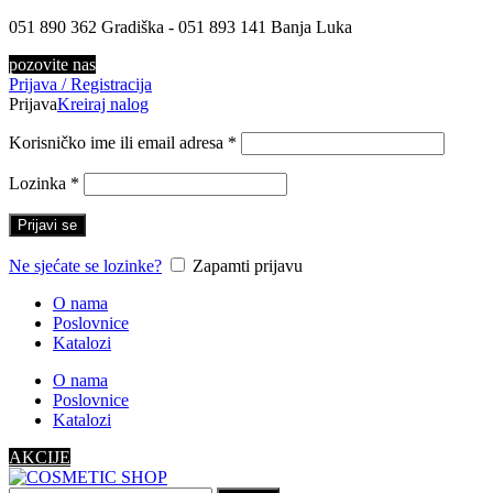
051 890 362 Gradiška - 051 893 141 Banja Luka
pozovite nas
Prijava / Registracija
Prijava
Kreiraj nalog
Korisničko ime ili email adresa
*
Lozinka
*
Prijavi se
Ne sjećate se lozinke?
Zapamti prijavu
O nama
Poslovnice
Katalozi
O nama
Poslovnice
Katalozi
AKCIJE