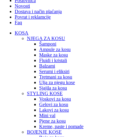
Poslovnica
Novosti
Dostava i način plaćanja
Povrat i reklamcije
Faq
KOSA
NJEGA ZA KOSU
Šamponi
Ampule za kosu
Maske za kosu
Fluidi i kristali
Balzami
Serumi i eliksiri
Tretmani za kosu
Ulja za njegu kose
Sjajila za kosu
STYLING KOSE
Voskovi za kosu
Gelovi za kosu
Lakovi za kosu
Mini val
Pjene za kosu
Kreme, paste i pomade
BOJENJE KOSE