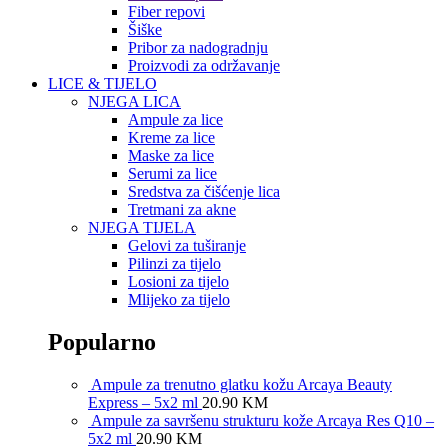
Fiber repovi
Šiške
Pribor za nadogradnju
Proizvodi za održavanje
LICE & TIJELO
NJEGA LICA
Ampule za lice
Kreme za lice
Maske za lice
Serumi za lice
Sredstva za čišćenje lica
Tretmani za akne
NJEGA TIJELA
Gelovi za tuširanje
Pilinzi za tijelo
Losioni za tijelo
Mlijeko za tijelo
Popularno
Ampule za trenutno glatku kožu Arcaya Beauty
Express – 5x2 ml
20.90
KM
Ampule za savršenu strukturu kože Arcaya Res Q10 –
5x2 ml
20.90
KM