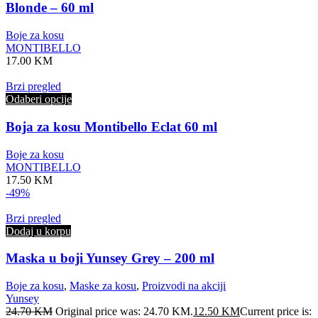
Blonde – 60 ml
Boje za kosu
MONTIBELLO
17.00
KM
Brzi pregled
Odaberi opcije
Boja za kosu Montibello Eclat 60 ml
Boje za kosu
MONTIBELLO
17.50
KM
-49%
Brzi pregled
Dodaj u korpu
Maska u boji Yunsey Grey – 200 ml
Boje za kosu
,
Maske za kosu
,
Proizvodi na akciji
Yunsey
24.70
KM
Original price was: 24.70 KM.
12.50
KM
Current price is: