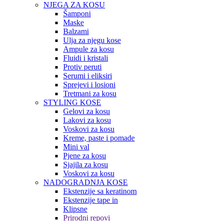
NJEGA ZA KOSU
Šamponi
Maske
Balzami
Ulja za njegu kose
Ampule za kosu
Fluidi i kristali
Protiv peruti
Serumi i eliksiri
Sprejevi i losioni
Tretmani za kosu
STYLING KOSE
Gelovi za kosu
Lakovi za kosu
Voskovi za kosu
Kreme, paste i pomade
Mini val
Pjene za kosu
Sjajila za kosu
Voskovi za kosu
NADOGRADNJA KOSE
Ekstenzije sa keratinom
Ekstenzije tape in
Klipsne
Prirodni repovi