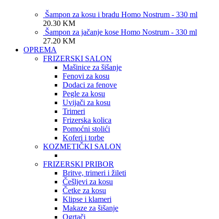
Šampon za kosu i bradu Homo Nostrum - 330 ml
20.30
KM
Šampon za jačanje kose Homo Nostrum - 330 ml
27.20
KM
OPREMA
FRIZERSKI SALON
Mašinice za šišanje
Fenovi za kosu
Dodaci za fenove
Pegle za kosu
Uvijači za kosu
Trimeri
Frizerska kolica
Pomoćni stolići
Koferi i torbe
KOZMETIČKI SALON
FRIZERSKI PRIBOR
Britve, trimeri i žileti
Češljevi za kosu
Četke za kosu
Klipse i klameri
Makaze za šišanje
Ogrtači