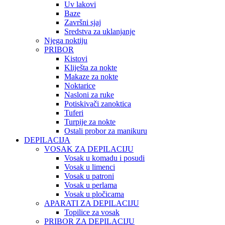
Uv lakovi
Baze
Završni sjaj
Sredstva za uklanjanje
Njega noktiju
PRIBOR
Kistovi
Kliješta za nokte
Makaze za nokte
Noktarice
Nasloni za ruke
Potiskivači zanoktica
Tuferi
Turpije za nokte
Ostali probor za manikuru
DEPILACIJA
VOSAK ZA DEPILACIJU
Vosak u komadu i posudi
Vosak u limenci
Vosak u patroni
Vosak u perlama
Vosak u pločicama
APARATI ZA DEPILACIJU
Topilice za vosak
PRIBOR ZA DEPILACIJU