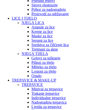
Prirodni repovi
Sirove ekstenzije
Pribor za nadogradnju
Proizvodi za održavanje
LICE I TIJELO
NJEGA LICA
Ampule za lice
Kreme za lice
Maske za lice
Serumi za lice
Sredstva za čišćenje lica
Tretmani za akne
NJEGA TIJELA
Gelovi za tuširanje
Pilinzi za tijelo
Mlijeko za tijelo
Losioni za tijelo
Ostalo
TREPAVICE & MAKE-UP
TREPAVICE
Minival za trepavice
Trakaste trepavice
Individualne trepavice
Nadogradnja trepavica
Ljepila za trepavice