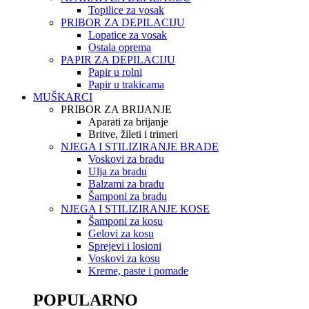
Topilice za vosak
PRIBOR ZA DEPILACIJU
Lopatice za vosak
Ostala oprema
PAPIR ZA DEPILACIJU
Papir u rolni
Papir u trakicama
MUŠKARCI
PRIBOR ZA BRIJANJE
Aparati za brijanje
Britve, žileti i trimeri
NJEGA I STILIZIRANJE BRADE
Voskovi za bradu
Ulja za bradu
Balzami za bradu
Šamponi za bradu
NJEGA I STILIZIRANJE KOSE
Šamponi za kosu
Gelovi za kosu
Sprejevi i losioni
Voskovi za kosu
Kreme, paste i pomade
POPULARNO