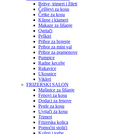
Britve, trimeri i žileti
Češljevi za kosu
Četke za kosu
Klipse i klameri
Makaze za šišanje
Ogrtači
Peškiri
Pribor za bojenje
Pribor za mini val
Pribor za pramenove
Pumpice
Radne kecelje
Rukavice
Ukosnice
Vikleri
FRIZERSKI SALON
Mašinice za šišanje
Fenovi za kosu
Dodaci za fenove
Pegle za kosu
Uvijači za kosu
Trimeri
Frizerska kolica
Pomoćni stolići
Koferi i torbe