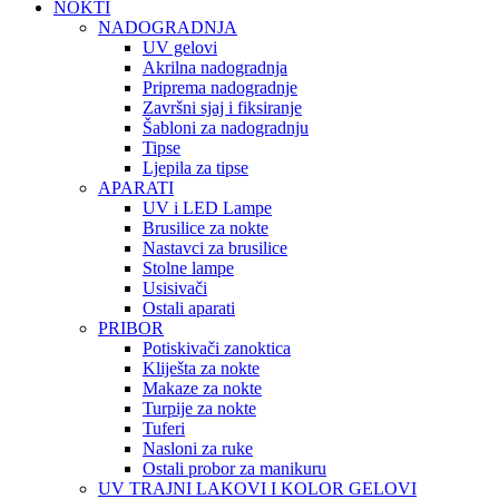
NOKTI
NADOGRADNJA
UV gelovi
Akrilna nadogradnja
Priprema nadogradnje
Završni sjaj i fiksiranje
Šabloni za nadogradnju
Tipse
Ljepila za tipse
APARATI
UV i LED Lampe
Brusilice za nokte
Nastavci za brusilice
Stolne lampe
Usisivači
Ostali aparati
PRIBOR
Potiskivači zanoktica
Kliješta za nokte
Makaze za nokte
Turpije za nokte
Tuferi
Nasloni za ruke
Ostali probor za manikuru
UV TRAJNI LAKOVI I KOLOR GELOVI