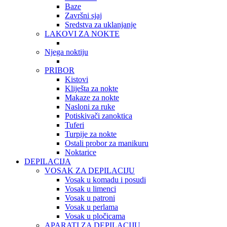
Baze
Završni sjaj
Sredstva za uklanjanje
LAKOVI ZA NOKTE
Njega noktiju
PRIBOR
Kistovi
Kliješta za nokte
Makaze za nokte
Nasloni za ruke
Potiskivači zanoktica
Tuferi
Turpije za nokte
Ostali probor za manikuru
Noktarice
DEPILACIJA
VOSAK ZA DEPILACIJU
Vosak u komadu i posudi
Vosak u limenci
Vosak u patroni
Vosak u perlama
Vosak u pločicama
APARATI ZA DEPILACIJU