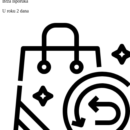
Brza Isporuka
U roku 2 dana