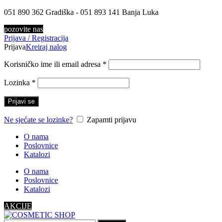
051 890 362 Gradiška - 051 893 141 Banja Luka
pozovite nas
Prijava / Registracija
Prijava
Kreiraj nalog
Korisničko ime ili email adresa
*
Lozinka
*
Prijavi se
Ne sjećate se lozinke?
Zapamti prijavu
O nama
Poslovnice
Katalozi
O nama
Poslovnice
Katalozi
AKCIJE