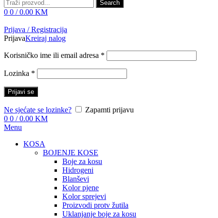
Search
0
0
/
0.00
KM
Prijava / Registracija
Prijava
Kreiraj nalog
Korisničko ime ili email adresa
*
Lozinka
*
Prijavi se
Ne sjećate se lozinke?
Zapamti prijavu
0
0
/
0.00
KM
Menu
KOSA
BOJENJE KOSE
Boje za kosu
Hidrogeni
Blanševi
Kolor pjene
Kolor sprejevi
Proizvodi protv žutila
Uklanjanje boje za kosu