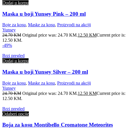
Dodaj u korpu
Maska u boji Yunsey Pink – 200 ml
Boje za kosu
,
Maske za kosu
,
Proizvodi na akciji
Yunsey
24.70
KM
Original price was: 24.70 KM.
12.50
KM
Current price is:
12.50 KM.
-49%
Brzi pregled
Dodaj u korpu
Maska u boji Yunsey Silver – 200 ml
Boje za kosu
,
Maske za kosu
,
Proizvodi na akciji
Yunsey
24.70
KM
Original price was: 24.70 KM.
12.50
KM
Current price is:
12.50 KM.
Brzi pregled
Odaberi opcije
Boja za kosu Montibello Cromatone Meteorites