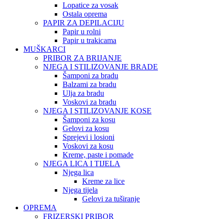
Lopatice za vosak
Ostala oprema
PAPIR ZA DEPILACIJU
Papir u rolni
Papir u trakicama
MUŠKARCI
PRIBOR ZA BRIJANJE
NJEGA I STILIZOVANJE BRADE
Šamponi za bradu
Balzami za bradu
Ulja za bradu
Voskovi za bradu
NJEGA I STILIZOVANJE KOSE
Šamponi za kosu
Gelovi za kosu
Sprejevi i losioni
Voskovi za kosu
Kreme, paste i pomade
NJEGA LICA I TIJELA
Njega lica
Kreme za lice
Njega tijela
Gelovi za tuširanje
OPREMA
FRIZERSKI PRIBOR