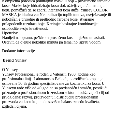
Kompletna porodica polutrajnih maski u boji – privremeno farbanje
kose. Maske koje hidratiziraju kosu dok oživljavaju i/ili matiraju
boju, pomažući da se zadrži intenzitet boja duže. Yunsey COLOR
MASKA je idealna za: Neutralizaciju toplih tonova, osvježavanje ili
poboljšanje prirodne ili prethodno farbane kose, stvaranje
prilagođenih rezultata boje. Kreirajte beskrajne kombinacije i
oslobodite svoju kreativnost.
Upotreba:
Nanijeti na opranu, peškirom prosušenu kosu i nježno umasirati.
Ostaviti da djeluje nekoliko minuta pa temeljno isprati vodom.
Dodatne informacije
Brend
Yunsey
O Yunsey
Yunsey Professional je rođen u Valensiji 1980. godine kao
profesionalna linija Laboratorios Belloch, porodične kompanije
osnovane 50-ih godina specijalizovane za kozmetiku za kosu. U
Yunseyu rade više od 40 godina sa predanošću i strašću, postižući
priznanje u profesionalnom frizerskom sektoru i održavajući cilj od
prvog dana: razvoj, proizvodnju i distribuciju profesionalnih
proizvoda za kosu koji nude savršen balans između kvaliteta,
izgleda i cijena.