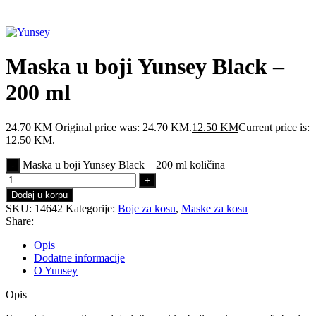
Click to enlarge
Maska u boji Yunsey Black –
200 ml
24.70
KM
Original price was: 24.70 KM.
12.50
KM
Current price is:
12.50 KM.
Maska u boji Yunsey Black – 200 ml količina
Dodaj u korpu
SKU:
14642
Kategorije:
Boje za kosu
,
Maske za kosu
Share:
Opis
Dodatne informacije
O Yunsey
Opis