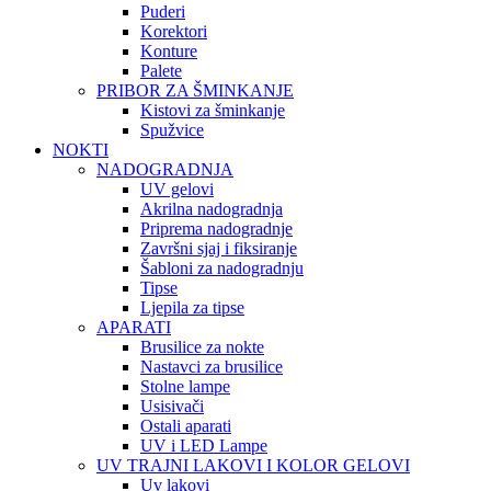
Puderi
Korektori
Konture
Palete
PRIBOR ZA ŠMINKANJE
Kistovi za šminkanje
Spužvice
NOKTI
NADOGRADNJA
UV gelovi
Akrilna nadogradnja
Priprema nadogradnje
Završni sjaj i fiksiranje
Šabloni za nadogradnju
Tipse
Ljepila za tipse
APARATI
Brusilice za nokte
Nastavci za brusilice
Stolne lampe
Usisivači
Ostali aparati
UV i LED Lampe
UV TRAJNI LAKOVI I KOLOR GELOVI
Uv lakovi