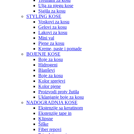
Tretmani za kosu
Ulja za njegu kose
Sjajila za kosu
STYLING KOSE
Voskovi za kosu
Gelovi za kosu
Lakovi za kosu
Mini val
Pjene za kosu
Kreme, paste i pomade
BOJENJE KOSE
Boje za kosu
Hidrogeni
Blanševi
Boje za kosu
Kolor sprejevi
Kolor pjene
Proizvodi protv žutila
Uklanjanje boje za kosu
NADOGRADNJA KOSE
Ekstenzije sa keratinom
Ekstenzije tape in
Klipsne
Šiške
Fiber repovi