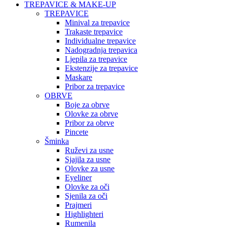
TREPAVICE & MAKE-UP
TREPAVICE
Minival za trepavice
Trakaste trepavice
Individualne trepavice
Nadogradnja trepavica
Ljepila za trepavice
Ekstenzije za trepavice
Maskare
Pribor za trepavice
OBRVE
Boje za obrve
Olovke za obrve
Pribor za obrve
Pincete
Šminka
Ruževi za usne
Sjajila za usne
Olovke za usne
Eyeliner
Olovke za oči
Sjenila za oči
Prajmeri
Highlighteri
Rumenila