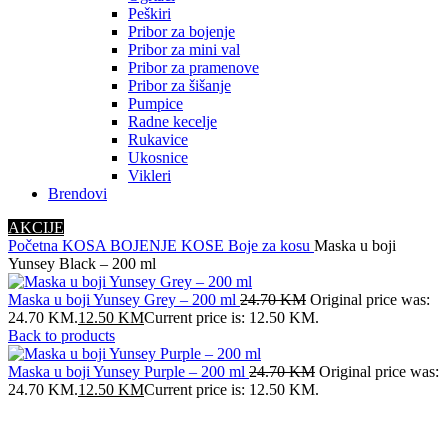
Peškiri
Pribor za bojenje
Pribor za mini val
Pribor za pramenove
Pribor za šišanje
Pumpice
Radne kecelje
Rukavice
Ukosnice
Vikleri
Brendovi
AKCIJE
Početna
KOSA
BOJENJE KOSE
Boje za kosu
Maska u boji
Yunsey Black – 200 ml
Maska u boji Yunsey Grey – 200 ml
24.70
KM
Original price was:
24.70 KM.
12.50
KM
Current price is: 12.50 KM.
Back to products
Maska u boji Yunsey Purple – 200 ml
24.70
KM
Original price was:
24.70 KM.
12.50
KM
Current price is: 12.50 KM.
-49%