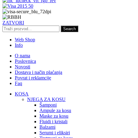
ZATVORI
Search
Web Shop
Info
O nama
Poslovnica
Novosti
Dostava i način plaćanja
Povrat i reklamcije
Faq
KOSA
NJEGA ZA KOSU
Šamponi
Ampule za kosu
Maske za kosu
Fluidi i kristali
Balzami
Serumi i eliksiri