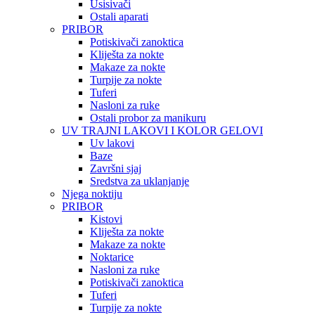
Usisivači
Ostali aparati
PRIBOR
Potiskivači zanoktica
Kliješta za nokte
Makaze za nokte
Turpije za nokte
Tuferi
Nasloni za ruke
Ostali probor za manikuru
UV TRAJNI LAKOVI I KOLOR GELOVI
Uv lakovi
Baze
Završni sjaj
Sredstva za uklanjanje
Njega noktiju
PRIBOR
Kistovi
Kliješta za nokte
Makaze za nokte
Noktarice
Nasloni za ruke
Potiskivači zanoktica
Tuferi
Turpije za nokte