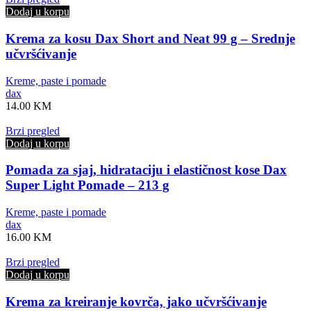
Dodaj u korpu
Krema za kosu Dax Short and Neat 99 g – Srednje
učvršćivanje
Kreme, paste i pomade
dax
14.00
KM
Brzi pregled
Dodaj u korpu
Pomada za sjaj, hidrataciju i elastičnost kose Dax
Super Light Pomade – 213 g
Kreme, paste i pomade
dax
16.00
KM
Brzi pregled
Dodaj u korpu
Krema za kreiranje kovrča, jako učvršćivanje