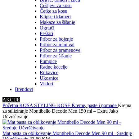
Češljevi za kosu
Četke za kosu
Klipse i klameri
Makaze za šišanje
Ogrtači
Peškiri
Pribor za bojenje
Pribor za mini val
Pribor za pramenove
Pribor za šišanje
Pumpice
Radne kecelje
Rukavice
Ukosnice
Vikleri
Brendovi
AKCIJE
Početna
KOSA
STYLING KOSE
Kreme, paste i pomade
Krema
za stiliziranje Montibello Decode Men 150 ml – Extra Jako
Učvršćivanje
Mat pasta za oblikovanje Montibello Decode Men 90 ml - Srednje
Učvršćivanje
33.60
KM