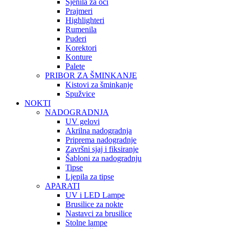
Sjenila za oči
Prajmeri
Highlighteri
Rumenila
Puderi
Korektori
Konture
Palete
PRIBOR ZA ŠMINKANJE
Kistovi za šminkanje
Spužvice
NOKTI
NADOGRADNJA
UV gelovi
Akrilna nadogradnja
Priprema nadogradnje
Završni sjaj i fiksiranje
Šabloni za nadogradnju
Tipse
Ljepila za tipse
APARATI
UV i LED Lampe
Brusilice za nokte
Nastavci za brusilice
Stolne lampe