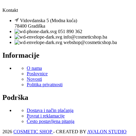
Kontakt
Vidovdanska 5 (Modna kuća)
78400 Gradiška
051 890 362
info@cosmeticshop.ba
webshop@cosmeticshop.ba
Informacije
O nama
Poslovnice
Novosti
Politika privatnosti
Podrška
Dostava i način plaćanja
Povrat i reklamacije
Često postavljena pitanja
2026
COSMETIC SHOP
- CREATED BY
AVALON STUDIO