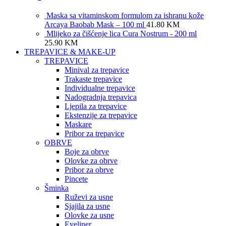
Maska sa vitaminskom formulom za ishranu kože
Arcaya Baobab Mask – 100 ml
41.80
KM
Mlijeko za čišćenje lica Cura Nostrum - 200 ml
25.90
KM
TREPAVICE & MAKE-UP
TREPAVICE
Minival za trepavice
Trakaste trepavice
Individualne trepavice
Nadogradnja trepavica
Ljepila za trepavice
Ekstenzije za trepavice
Maskare
Pribor za trepavice
OBRVE
Boje za obrve
Olovke za obrve
Pribor za obrve
Pincete
Šminka
Ruževi za usne
Sjajila za usne
Olovke za usne
Eyeliner