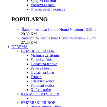
Sprejevi i losioni
Voskovi za kosu
Kreme, paste i pomade
POPULARNO
Šampon za kosu i bradu Homo Nostrum - 330 ml
20.30
KM
Šampon za jačanje kose Homo Nostrum - 330 ml
27.20
KM
OPREMA
FRIZERSKI SALON
Mašinice za šišanje
Fenovi za kosu
Dodaci za fenove
Pegle za kosu
Uvijači za kosu
Trimeri
Frizerska kolica
Pomoćni stolići
Koferi i torbe
KOZMETIČKI SALON
FRIZERSKI PRIBOR
Britve, trimeri i žileti