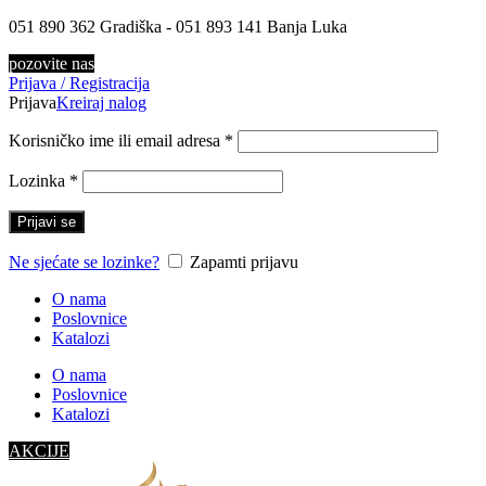
051 890 362 Gradiška - 051 893 141 Banja Luka
pozovite nas
Prijava / Registracija
Prijava
Kreiraj nalog
Korisničko ime ili email adresa
*
Lozinka
*
Prijavi se
Ne sjećate se lozinke?
Zapamti prijavu
O nama
Poslovnice
Katalozi
O nama
Poslovnice
Katalozi
AKCIJE