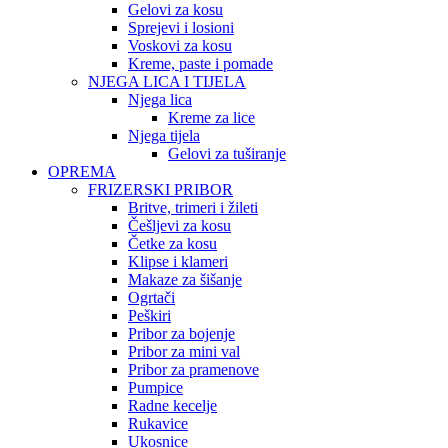
Gelovi za kosu
Sprejevi i losioni
Voskovi za kosu
Kreme, paste i pomade
NJEGA LICA I TIJELA
Njega lica
Kreme za lice
Njega tijela
Gelovi za tuširanje
OPREMA
FRIZERSKI PRIBOR
Britve, trimeri i žileti
Češljevi za kosu
Četke za kosu
Klipse i klameri
Makaze za šišanje
Ogrtači
Peškiri
Pribor za bojenje
Pribor za mini val
Pribor za pramenove
Pumpice
Radne kecelje
Rukavice
Ukosnice