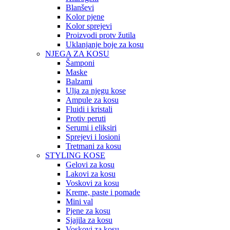
Blanševi
Kolor pjene
Kolor sprejevi
Proizvodi protv žutila
Uklanjanje boje za kosu
NJEGA ZA KOSU
Šamponi
Maske
Balzami
Ulja za njegu kose
Ampule za kosu
Fluidi i kristali
Protiv peruti
Serumi i eliksiri
Sprejevi i losioni
Tretmani za kosu
STYLING KOSE
Gelovi za kosu
Lakovi za kosu
Voskovi za kosu
Kreme, paste i pomade
Mini val
Pjene za kosu
Sjajila za kosu
Voskovi za kosu