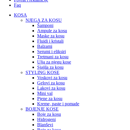
Faq
KOSA
NJEGA ZA KOSU
Šamponi
Ampule za kosu
Maske za kosu
Fluidi i kristali
Balzami
Serumi i eliksiri
Tretmani za kosu
Ulja za njegu kose
Sjajila za kosu
STYLING KOSE
Voskovi za kosu
Gelovi za kosu
Lakovi za kosu
Mini val
Pjene za kosu
Kreme, paste i pomade
BOJENJE KOSE
Boje za kosu
Hidrogeni
Blanševi
Boje za kosu