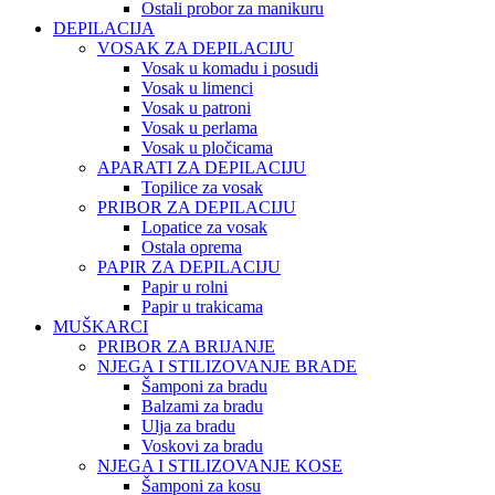
Ostali probor za manikuru
DEPILACIJA
VOSAK ZA DEPILACIJU
Vosak u komadu i posudi
Vosak u limenci
Vosak u patroni
Vosak u perlama
Vosak u pločicama
APARATI ZA DEPILACIJU
Topilice za vosak
PRIBOR ZA DEPILACIJU
Lopatice za vosak
Ostala oprema
PAPIR ZA DEPILACIJU
Papir u rolni
Papir u trakicama
MUŠKARCI
PRIBOR ZA BRIJANJE
NJEGA I STILIZOVANJE BRADE
Šamponi za bradu
Balzami za bradu
Ulja za bradu
Voskovi za bradu
NJEGA I STILIZOVANJE KOSE
Šamponi za kosu