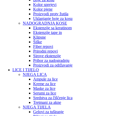
Kolor sprejevi
Kolor pjene
Proizvodi protv žutila
Uklanjanje boje za kosu
NADOGRADNJA KOSE
Ekstenzije sa keratinom
Ekstenzije tape in
Klipsne
Šiške
Fiber repovi
Prirodni repovi
Sirove ekstenzije
Pribor za nadogradnju
Proizvodi za održavanje
LICE I TIJELO
NJEGA LICA
Ampule za lice
Kreme za lice
Maske za lice
Serumi za lice
Sredstva za čišćenje lica
Tretmani za akne
NJEGA TIJELA
Gelovi za tuširanje