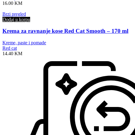
16.00
KM
Brzi pregled
Dodaj u korpu
Krema za ravnanje kose Red Cat Smooth – 170 ml
Kreme, paste i pomade
Red cat
14.40
KM