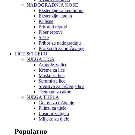
NADOGRADNJA KOSE
Ekstenzije sa keratinom
Ekstenzije tape in
Klipsne
Prirodni repovi
Fiber repovi
Šiške
Pribor za nadogradnju
Proizvodi za održavanje
LICE & TIJELO
NJEGA LICA
Ampule za lice
Kreme za lice
Maske za lice
Serumi za lice
Sredstva za čišćenje lica
Tretmani za akne
NJEGA TIJELA
Gelovi za tuširanje
Pilinzi za tijelo
Losioni za tijelo
Mlijeko za tijelo
Popularno