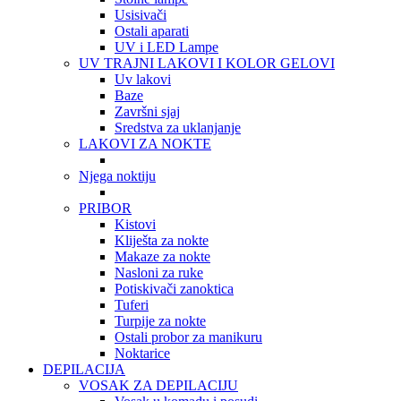
Usisivači
Ostali aparati
UV i LED Lampe
UV TRAJNI LAKOVI I KOLOR GELOVI
Uv lakovi
Baze
Završni sjaj
Sredstva za uklanjanje
LAKOVI ZA NOKTE
Njega noktiju
PRIBOR
Kistovi
Kliješta za nokte
Makaze za nokte
Nasloni za ruke
Potiskivači zanoktica
Tuferi
Turpije za nokte
Ostali probor za manikuru
Noktarice
DEPILACIJA
VOSAK ZA DEPILACIJU