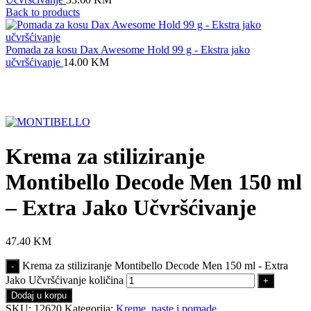
Back to products
Pomada za kosu Dax Awesome Hold 99 g - Ekstra jako
učvršćivanje
14.00
KM
Click to enlarge
Krema za stiliziranje
Montibello Decode Men 150 ml
– Extra Jako Učvršćivanje
47.40
KM
Krema za stiliziranje Montibello Decode Men 150 ml - Extra
Jako Učvršćivanje količina
Dodaj u korpu
SKU:
12620
Kategorija:
Kreme, paste i pomade