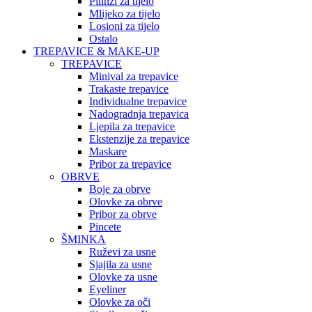
Pilinzi za tijelo
Mlijeko za tijelo
Losioni za tijelo
Ostalo
TREPAVICE & MAKE-UP
TREPAVICE
Minival za trepavice
Trakaste trepavice
Individualne trepavice
Nadogradnja trepavica
Ljepila za trepavice
Ekstenzije za trepavice
Maskare
Pribor za trepavice
OBRVE
Boje za obrve
Olovke za obrve
Pribor za obrve
Pincete
ŠMINKA
Ruževi za usne
Sjajila za usne
Olovke za usne
Eyeliner
Olovke za oči