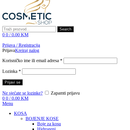
Search
0
0
/
0.00
KM
Prijava / Registracija
Prijava
Kreiraj nalog
Korisničko ime ili email adresa
*
Lozinka
*
Prijavi se
Ne sjećate se lozinke?
Zapamti prijavu
0
0
/
0.00
KM
Menu
KOSA
BOJENJE KOSE
Boje za kosu
Hidrogeni