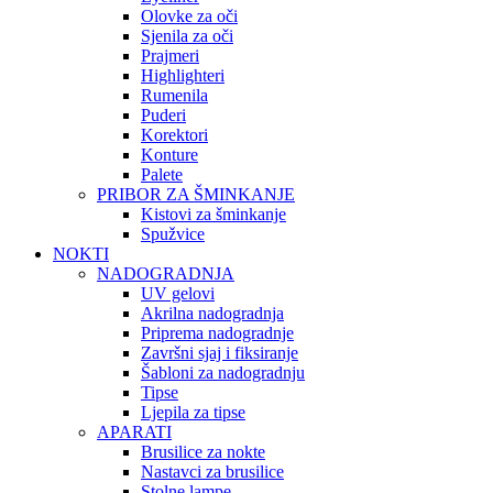
Olovke za oči
Sjenila za oči
Prajmeri
Highlighteri
Rumenila
Puderi
Korektori
Konture
Palete
PRIBOR ZA ŠMINKANJE
Kistovi za šminkanje
Spužvice
NOKTI
NADOGRADNJA
UV gelovi
Akrilna nadogradnja
Priprema nadogradnje
Završni sjaj i fiksiranje
Šabloni za nadogradnju
Tipse
Ljepila za tipse
APARATI
Brusilice za nokte
Nastavci za brusilice
Stolne lampe