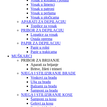
Vosak u komadu i posudi
Vosak u limenci
Vosak u patroni
Vosak u perlama
Vosak u pločicama
APARATI ZA DEPILACIJU
Topilice za vosak
PRIBOR ZA DEPILACIJU
Lopatice za vosak
Ostala oprema
PAPIR ZA DEPILACIJU
Papir u rolni
Papir u trakicama
MUŠKARCI
PRIBOR ZA BRIJANJE
Aparati za brijanje
Britve, žileti i trimeri
NJEGA I STILIZIRANJE BRADE
Voskovi za bradu
Ulja za bradu
Balzami za bradu
Šamponi za bradu
NJEGA I STILIZIRANJE KOSE
Šamponi za kosu
Gelovi za kosu