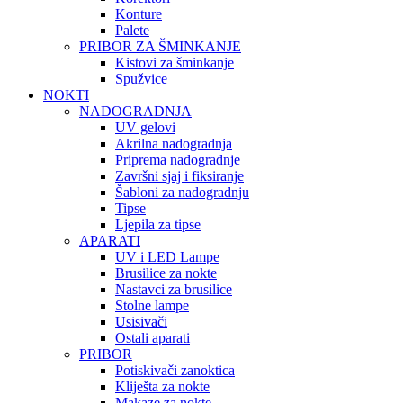
Konture
Palete
PRIBOR ZA ŠMINKANJE
Kistovi za šminkanje
Spužvice
NOKTI
NADOGRADNJA
UV gelovi
Akrilna nadogradnja
Priprema nadogradnje
Završni sjaj i fiksiranje
Šabloni za nadogradnju
Tipse
Ljepila za tipse
APARATI
UV i LED Lampe
Brusilice za nokte
Nastavci za brusilice
Stolne lampe
Usisivači
Ostali aparati
PRIBOR
Potiskivači zanoktica
Kliješta za nokte
Makaze za nokte