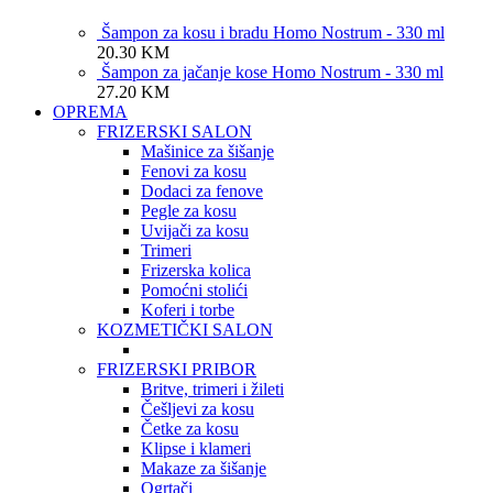
Šampon za kosu i bradu Homo Nostrum - 330 ml
20.30
KM
Šampon za jačanje kose Homo Nostrum - 330 ml
27.20
KM
OPREMA
FRIZERSKI SALON
Mašinice za šišanje
Fenovi za kosu
Dodaci za fenove
Pegle za kosu
Uvijači za kosu
Trimeri
Frizerska kolica
Pomoćni stolići
Koferi i torbe
KOZMETIČKI SALON
FRIZERSKI PRIBOR
Britve, trimeri i žileti
Češljevi za kosu
Četke za kosu
Klipse i klameri
Makaze za šišanje
Ogrtači