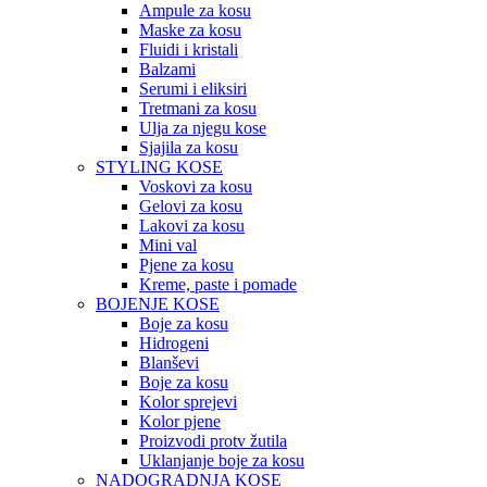
Ampule za kosu
Maske za kosu
Fluidi i kristali
Balzami
Serumi i eliksiri
Tretmani za kosu
Ulja za njegu kose
Sjajila za kosu
STYLING KOSE
Voskovi za kosu
Gelovi za kosu
Lakovi za kosu
Mini val
Pjene za kosu
Kreme, paste i pomade
BOJENJE KOSE
Boje za kosu
Hidrogeni
Blanševi
Boje za kosu
Kolor sprejevi
Kolor pjene
Proizvodi protv žutila
Uklanjanje boje za kosu
NADOGRADNJA KOSE