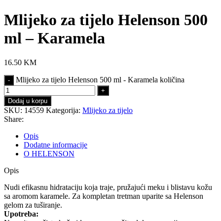
Mlijeko za tijelo Helenson 500
ml – Karamela
16.50
KM
Mlijeko za tijelo Helenson 500 ml - Karamela količina
Dodaj u korpu
SKU:
14559
Kategorija:
Mlijeko za tijelo
Share:
Opis
Dodatne informacije
O HELENSON
Opis
Nudi efikasnu hidrataciju koja traje, pružajući meku i blistavu kožu
sa aromom karamele. Za kompletan tretman uparite sa Helenson
gelom za tuširanje.
Upotreba: