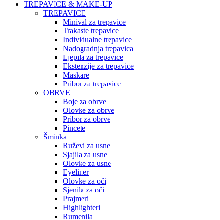
TREPAVICE & MAKE-UP
TREPAVICE
Minival za trepavice
Trakaste trepavice
Individualne trepavice
Nadogradnja trepavica
Ljepila za trepavice
Ekstenzije za trepavice
Maskare
Pribor za trepavice
OBRVE
Boje za obrve
Olovke za obrve
Pribor za obrve
Pincete
Šminka
Ruževi za usne
Sjajila za usne
Olovke za usne
Eyeliner
Olovke za oči
Sjenila za oči
Prajmeri
Highlighteri
Rumenila