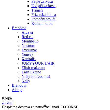
Pegle za kosu
Uvijači za kosu
Trimeri
Frizerska kolica
Pomoćni stolići
Koferi i torbe
Brendovi
Arcaya
Red cat
Montibello
Nostrum
Exclusive
Yunsey
Xanitalia
JUMP YOUR HAIR
Elixir make-up
Lash Extend
Nelly Professional
Nelly
Brendovi
Akcije
Korpa
zatvori
Besplatna dostava za narudžbe iznad 100.00KM