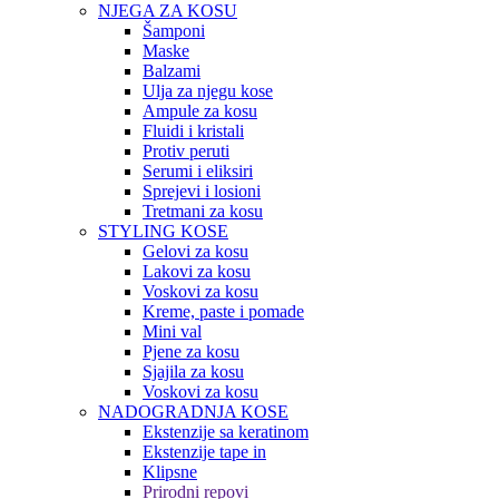
NJEGA ZA KOSU
Šamponi
Maske
Balzami
Ulja za njegu kose
Ampule za kosu
Fluidi i kristali
Protiv peruti
Serumi i eliksiri
Sprejevi i losioni
Tretmani za kosu
STYLING KOSE
Gelovi za kosu
Lakovi za kosu
Voskovi za kosu
Kreme, paste i pomade
Mini val
Pjene za kosu
Sjajila za kosu
Voskovi za kosu
NADOGRADNJA KOSE
Ekstenzije sa keratinom
Ekstenzije tape in
Klipsne
Prirodni repovi