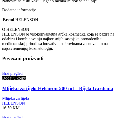
Nanesite na čistu kožu i lagano razmažite dok se ne upije.
Dodatne informacije
Brend
HELENSON
O HELENSON
HELENSON je visokokvalitetna grčka kozmetika koja se bazira na
odabiru i kombinovanju najkorisnijih sastojaka pronađenih u
mediteranskoj prirodi sa inovativnim sirovinama zasnovanim na
najsavremenijoj kozmetologiji.
Povezani proizvodi
Brzi pregled
Dodaj u korpu
Mlijeko za tijelo Helenson 500 ml – Bijela Gardenia
Mlijeko za tijelo
HELENSON
16.50
KM
Brzi pregled