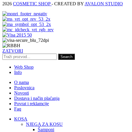
2026
COSMETIC SHOP
- CREATED BY
AVALON STUDIO
ZATVORI
Search
Web Shop
Info
O nama
Poslovnica
Novosti
Dostava i način plaćanja
Povrat i reklamcije
Faq
KOSA
NJEGA ZA KOSU
Šamponi