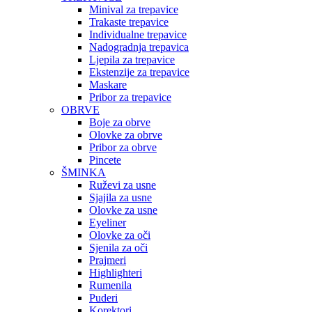
Minival za trepavice
Trakaste trepavice
Individualne trepavice
Nadogradnja trepavica
Ljepila za trepavice
Ekstenzije za trepavice
Maskare
Pribor za trepavice
OBRVE
Boje za obrve
Olovke za obrve
Pribor za obrve
Pincete
ŠMINKA
Ruževi za usne
Sjajila za usne
Olovke za usne
Eyeliner
Olovke za oči
Sjenila za oči
Prajmeri
Highlighteri
Rumenila
Puderi
Korektori