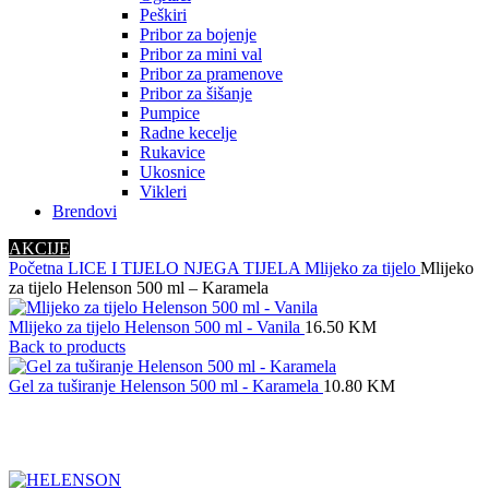
Peškiri
Pribor za bojenje
Pribor za mini val
Pribor za pramenove
Pribor za šišanje
Pumpice
Radne kecelje
Rukavice
Ukosnice
Vikleri
Brendovi
AKCIJE
Početna
LICE I TIJELO
NJEGA TIJELA
Mlijeko za tijelo
Mlijeko
za tijelo Helenson 500 ml – Karamela
Mlijeko za tijelo Helenson 500 ml - Vanila
16.50
KM
Back to products
Gel za tuširanje Helenson 500 ml - Karamela
10.80
KM
Click to enlarge