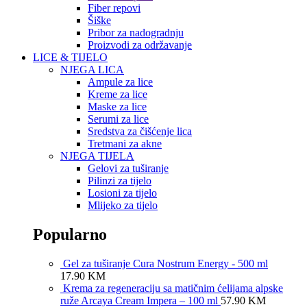
Fiber repovi
Šiške
Pribor za nadogradnju
Proizvodi za održavanje
LICE & TIJELO
NJEGA LICA
Ampule za lice
Kreme za lice
Maske za lice
Serumi za lice
Sredstva za čišćenje lica
Tretmani za akne
NJEGA TIJELA
Gelovi za tuširanje
Pilinzi za tijelo
Losioni za tijelo
Mlijeko za tijelo
Popularno
Gel za tuširanje Cura Nostrum Energy - 500 ml
17.90
KM
Krema za regeneraciju sa matičnim ćelijama alpske
ruže Arcaya Cream Impera – 100 ml
57.90
KM