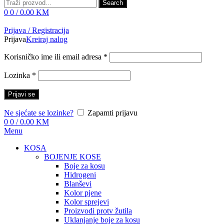
Search
0
0
/
0.00
KM
Prijava / Registracija
Prijava
Kreiraj nalog
Korisničko ime ili email adresa
*
Lozinka
*
Prijavi se
Ne sjećate se lozinke?
Zapamti prijavu
0
0
/
0.00
KM
Menu
KOSA
BOJENJE KOSE
Boje za kosu
Hidrogeni
Blanševi
Kolor pjene
Kolor sprejevi
Proizvodi protv žutila
Uklanjanje boje za kosu