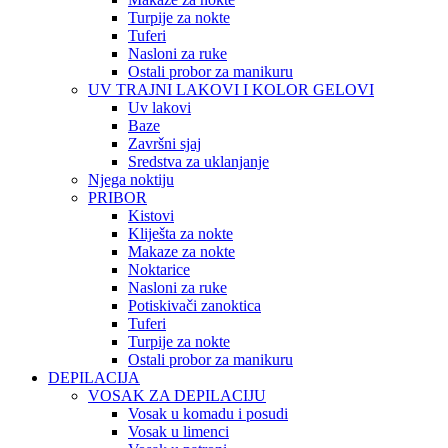
Turpije za nokte
Tuferi
Nasloni za ruke
Ostali probor za manikuru
UV TRAJNI LAKOVI I KOLOR GELOVI
Uv lakovi
Baze
Završni sjaj
Sredstva za uklanjanje
Njega noktiju
PRIBOR
Kistovi
Kliješta za nokte
Makaze za nokte
Noktarice
Nasloni za ruke
Potiskivači zanoktica
Tuferi
Turpije za nokte
Ostali probor za manikuru
DEPILACIJA
VOSAK ZA DEPILACIJU
Vosak u komadu i posudi
Vosak u limenci