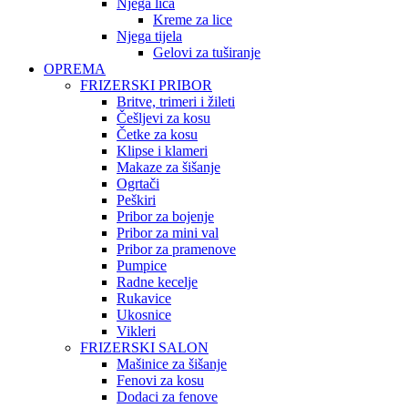
Njega lica
Kreme za lice
Njega tijela
Gelovi za tuširanje
OPREMA
FRIZERSKI PRIBOR
Britve, trimeri i žileti
Češljevi za kosu
Četke za kosu
Klipse i klameri
Makaze za šišanje
Ogrtači
Peškiri
Pribor za bojenje
Pribor za mini val
Pribor za pramenove
Pumpice
Radne kecelje
Rukavice
Ukosnice
Vikleri
FRIZERSKI SALON
Mašinice za šišanje
Fenovi za kosu
Dodaci za fenove