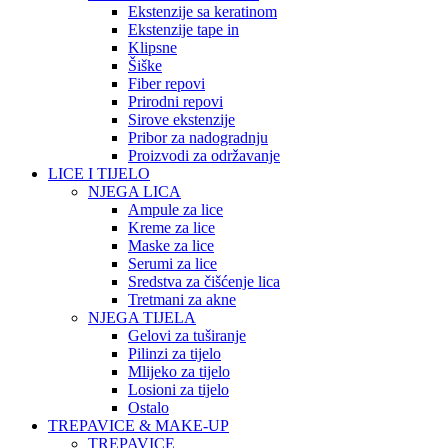
Ekstenzije sa keratinom
Ekstenzije tape in
Klipsne
Šiške
Fiber repovi
Prirodni repovi
Sirove ekstenzije
Pribor za nadogradnju
Proizvodi za održavanje
LICE I TIJELO
NJEGA LICA
Ampule za lice
Kreme za lice
Maske za lice
Serumi za lice
Sredstva za čišćenje lica
Tretmani za akne
NJEGA TIJELA
Gelovi za tuširanje
Pilinzi za tijelo
Mlijeko za tijelo
Losioni za tijelo
Ostalo
TREPAVICE & MAKE-UP
TREPAVICE