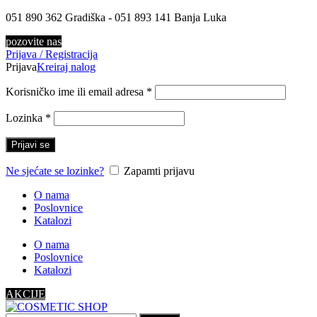
051 890 362 Gradiška - 051 893 141 Banja Luka
pozovite nas
Prijava / Registracija
Prijava
Kreiraj nalog
Korisničko ime ili email adresa
*
Lozinka
*
Prijavi se
Ne sjećate se lozinke?
Zapamti prijavu
O nama
Poslovnice
Katalozi
O nama
Poslovnice
Katalozi
AKCIJE