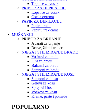
Topilice za vosak
PRIBOR ZA DEPILACIJU
Lopatice za vosak
Ostala oprema
PAPIR ZA DEPILACIJU
Papir u rolni
Papir u trakicama
MUŠKARCI
PRIBOR ZA BRIJANJE
Aparati za brijanje
Britve, žileti i trimeri
NJEGA I STILIZIRANJE BRADE
Voskovi za bradu
Ulja za bradu
Balzami za bradu
Šamponi za bradu
NJEGA I STILIZIRANJE KOSE
Šamponi za kosu
Gelovi za kosu
Sprejevi i losioni
Voskovi za kosu
Kreme, paste i pomade
POPULARNO