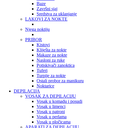
Baze
Završni sjaj
Sredstva za uklanjanje
LAKOVI ZA NOKTE
Njega noktiju
PRIBOR
Kistovi
Kliješta za nokte
Makaze za nokte
Nasloni za ruke
Potiskivači zanoktica
Tuferi
Turpije za nokte
Ostali probor za manikuru
Noktarice
DEPILACIJA
VOSAK ZA DEPILACIJU
Vosak u komadu i posudi
Vosak u limenci
Vosak u patroni
Vosak u perlama
Vosak u pločicama
APARATI ZA DEPILACIJU