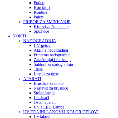
Puderi
Korektori
Konture
Palete
PRIBOR ZA ŠMINKANJE
Kistovi za šminkanje
Spužvice
NOKTI
NADOGRADNJA
UV gelovi
Akrilna nadogradnja
Priprema nadogradnje
Završni sjaj i fiksiranje
Šabloni za nadogradnju
Tipse
Ljepila za tipse
APARATI
Brusilice za nokte
Nastavci za brusilice
Stolne lampe
Usisivači
Ostali aparati
UV i LED Lampe
UV TRAJNI LAKOVI I KOLOR GELOVI
Uv lakovi