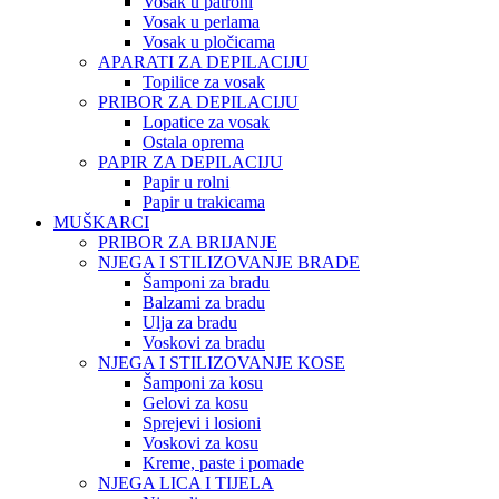
Vosak u patroni
Vosak u perlama
Vosak u pločicama
APARATI ZA DEPILACIJU
Topilice za vosak
PRIBOR ZA DEPILACIJU
Lopatice za vosak
Ostala oprema
PAPIR ZA DEPILACIJU
Papir u rolni
Papir u trakicama
MUŠKARCI
PRIBOR ZA BRIJANJE
NJEGA I STILIZOVANJE BRADE
Šamponi za bradu
Balzami za bradu
Ulja za bradu
Voskovi za bradu
NJEGA I STILIZOVANJE KOSE
Šamponi za kosu
Gelovi za kosu
Sprejevi i losioni
Voskovi za kosu
Kreme, paste i pomade
NJEGA LICA I TIJELA