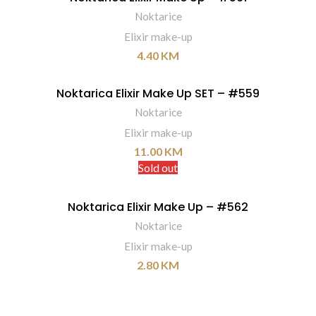
Noktarice
Elixir make-up
4.40
KM
Noktarica Elixir Make Up SET – #559
DODAJ U KORPU
Noktarice
Elixir make-up
11.00
KM
Sold out
Noktarica Elixir Make Up – #562
PROČITAJ VIŠE
Noktarice
Elixir make-up
2.80
KM