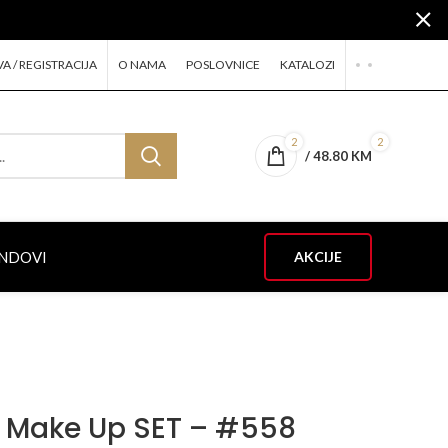
VA / REGISTRACIJA
O NAMA
POSLOVNICE
KATALOZI
2
2
/
48.80
KM
NDOVI
AKCIJE
ir Make Up SET – #558