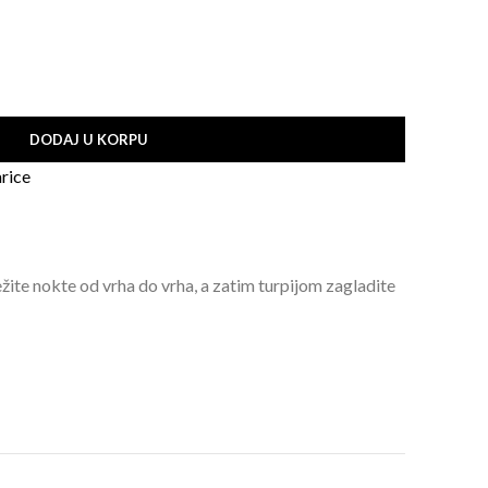
DODAJ U KORPU
rice
ežite nokte od vrha do vrha, a zatim turpijom zagladite