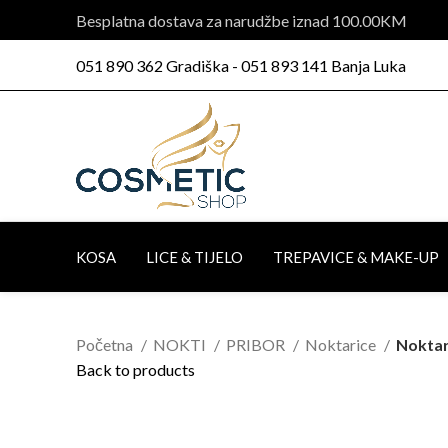
Besplatna dostava za narudžbe iznad 100.00KM
051 890 362 Gradiška - 051 893 141 Banja Luka
KOSA
LICE & TIJELO
TREPAVICE & MAKE-UP
Početna
NOKTI
PRIBOR
Noktarice
Noktar
Back to products
Click to enlarge