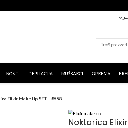
PRIJA
NOKTI
DEPILACIJA
MUŠKARCI
OPREMA
BRE
ica Elixir Make Up SET – #558
Noktarica Elix