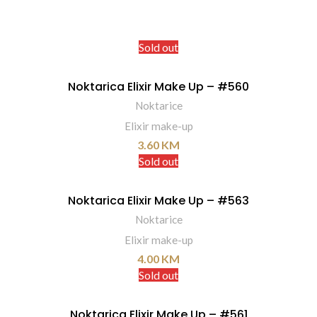
Sold out
Noktarica Elixir Make Up – #560
PROČITAJ VIŠE
Noktarice
Elixir make-up
3.60
KM
Sold out
Noktarica Elixir Make Up – #563
PROČITAJ VIŠE
Noktarice
Elixir make-up
4.00
KM
Sold out
Noktarica Elixir Make Up – #561
PROČITAJ VIŠE