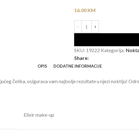
16.00
KM
SKU:
19222
Kategorija:
Nokta
Share:
OPIS
DODATNE INFORMACIJE
jućeg čelika, osigurava vam najbolje rezultate u njezi noktiju! Odr
Elixir make-up