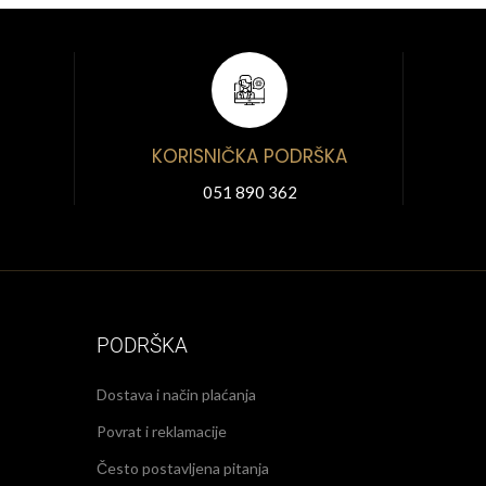
KORISNIČKA PODRŠKA
051 890 362
PODRŠKA
Dostava i način plaćanja
Povrat i reklamacije
Često postavljena pitanja