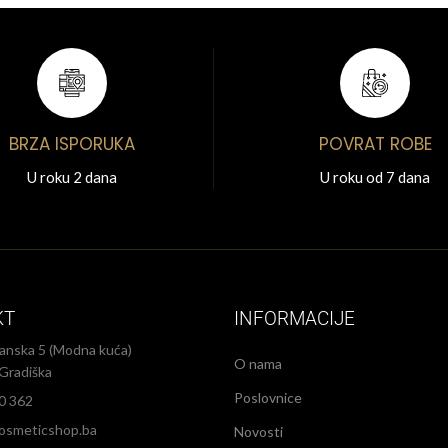
BRZA ISPORUKA
POVRAT ROBE
U roku 2 dana
U roku od 7 dana
KT
INFORMACIJE
anska 5 (Modna kuća)
O nama
Gradiška
Poslovnice
0 362
osmeticshop.ba
Novosti