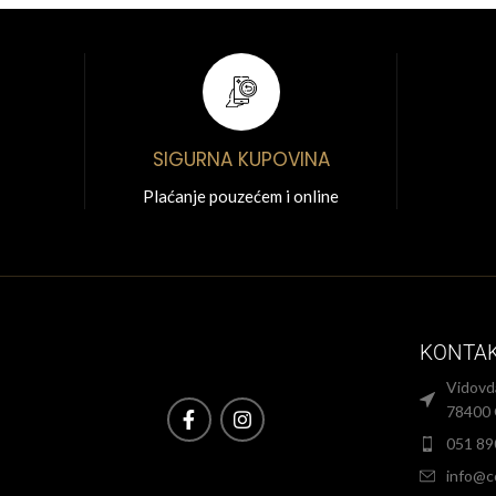
SIGURNA KUPOVINA
Plaćanje pouzećem i online
KONTA
Vidovd
78400 
051 89
info@c