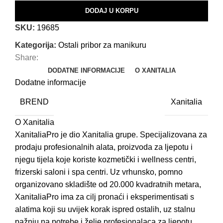
DODAJ U KORPU
SKU:
19685
Kategorija:
Ostali pribor za manikuru
Share:
DODATNE INFORMACIJE
O XANITALIA
Dodatne informacije
BREND
Xanitalia
O Xanitalia
XanitaliaPro je dio Xanitalia grupe. Specijalizovana za
prodaju profesionalnih alata, proizvoda za ljepotu i
njegu tijela koje koriste kozmetički i wellness centri,
frizerski saloni i spa centri. Uz vrhunsko, pomno
organizovano skladište od 20.000 kvadratnih metara,
XanitaliaPro ima za cilj pronaći i eksperimentisati s
alatima koji su uvijek korak ispred ostalih, uz stalnu
pažnju na potrebe i želje profesionalaca za ljepotu.