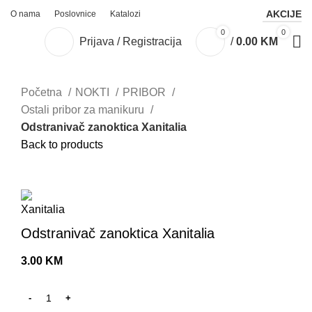
AKCIJE
O nama
Poslovnice
Katalozi
0
0
Prijava / Registracija
/
0.00
KM
Početna
NOKTI
PRIBOR
Ostali pribor za manikuru
Odstranivač zanoktica Xanitalia
Back to products
Click to enlarge
Odstranivač zanoktica Xanitalia
3.00
KM