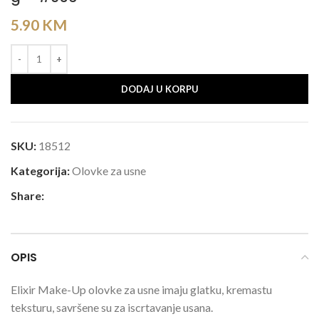
5.90
KM
DODAJ U KORPU
SKU:
18512
Kategorija:
Olovke za usne
Share:
OPIS
Elixir Make-Up olovke za usne imaju glatku, kremastu
teksturu, savršene su za iscrtavanje usana.