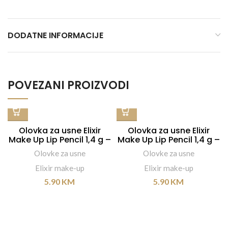
DODATNE INFORMACIJE
POVEZANI PROIZVODI
Olovka za usne Elixir
Olovka za usne Elixir
Make Up Lip Pencil 1,4 g –
Make Up Lip Pencil 1,4 g –
#042
#066
Olovke za usne
Olovke za usne
Elixir make-up
Elixir make-up
5.90
KM
5.90
KM