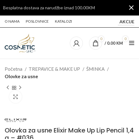
Besplatna dostava za narudžbe iznad 100.00KM
AKCIJE
O NAMA
POSLOVNICE
KATALOZI
0
0
/
0.00
KM
Početna
TREPAVICE & MAKE UP
ŠMINKA
Olovke za usne
Click to enlarge
Olovka za usne Elixir Make Up Lip Pencil 1,4
g – #036