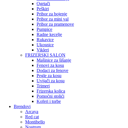
Ogrtači
Peškiri
Pribor za bojenje
Pribor za mini val
Pribor za pramenove
Pumpice
Radne kecelje
Rukavice
Ukosnice
Vikleri
FRIZERSKI SALON
Mašinice za šišanje
Fenovi za kosu
Dodaci za fenove
Pegle za kosu
Uvijači za kosu
Trimeri
Frizerska kolica
Pomoćni stolići
Koferi i torbe
Brendovi
Arcaya
Red cat
Montibello
Nostrum