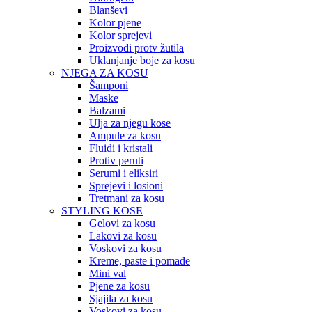
Blanševi
Kolor pjene
Kolor sprejevi
Proizvodi protv žutila
Uklanjanje boje za kosu
NJEGA ZA KOSU
Šamponi
Maske
Balzami
Ulja za njegu kose
Ampule za kosu
Fluidi i kristali
Protiv peruti
Serumi i eliksiri
Sprejevi i losioni
Tretmani za kosu
STYLING KOSE
Gelovi za kosu
Lakovi za kosu
Voskovi za kosu
Kreme, paste i pomade
Mini val
Pjene za kosu
Sjajila za kosu
Voskovi za kosu