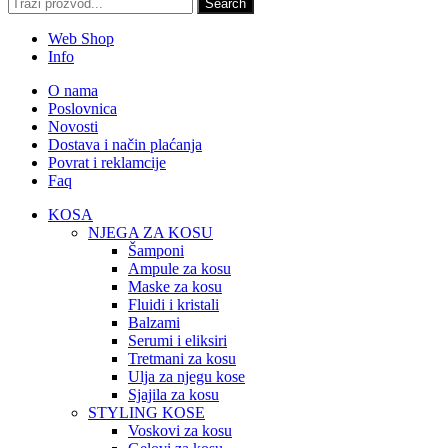
Search
Web Shop
Info
O nama
Poslovnica
Novosti
Dostava i način plaćanja
Povrat i reklamcije
Faq
KOSA
NJEGA ZA KOSU
Šamponi
Ampule za kosu
Maske za kosu
Fluidi i kristali
Balzami
Serumi i eliksiri
Tretmani za kosu
Ulja za njegu kose
Sjajila za kosu
STYLING KOSE
Voskovi za kosu