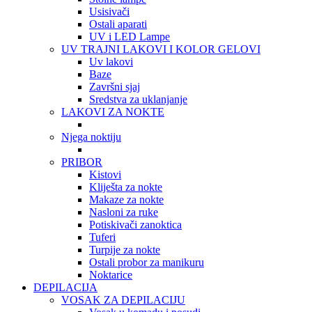
Usisivači
Ostali aparati
UV i LED Lampe
UV TRAJNI LAKOVI I KOLOR GELOVI
Uv lakovi
Baze
Završni sjaj
Sredstva za uklanjanje
LAKOVI ZA NOKTE
Njega noktiju
PRIBOR
Kistovi
Kliješta za nokte
Makaze za nokte
Nasloni za ruke
Potiskivači zanoktica
Tuferi
Turpije za nokte
Ostali probor za manikuru
Noktarice
DEPILACIJA
VOSAK ZA DEPILACIJU