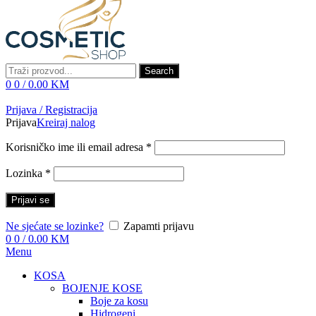
Search
0
0
/
0.00
KM
Prijava / Registracija
Prijava
Kreiraj nalog
Korisničko ime ili email adresa
*
Lozinka
*
Prijavi se
Ne sjećate se lozinke?
Zapamti prijavu
0
0
/
0.00
KM
Menu
KOSA
BOJENJE KOSE
Boje za kosu
Hidrogeni