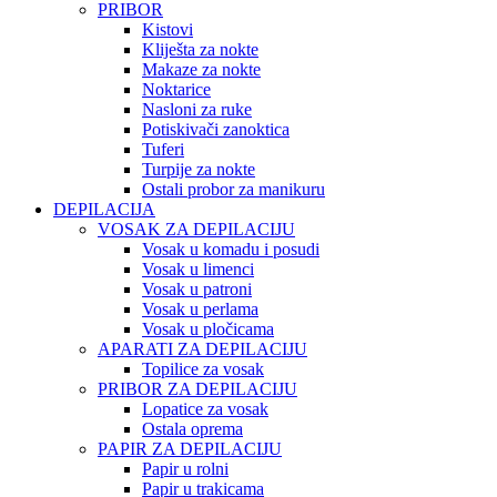
PRIBOR
Kistovi
Kliješta za nokte
Makaze za nokte
Noktarice
Nasloni za ruke
Potiskivači zanoktica
Tuferi
Turpije za nokte
Ostali probor za manikuru
DEPILACIJA
VOSAK ZA DEPILACIJU
Vosak u komadu i posudi
Vosak u limenci
Vosak u patroni
Vosak u perlama
Vosak u pločicama
APARATI ZA DEPILACIJU
Topilice za vosak
PRIBOR ZA DEPILACIJU
Lopatice za vosak
Ostala oprema
PAPIR ZA DEPILACIJU
Papir u rolni
Papir u trakicama