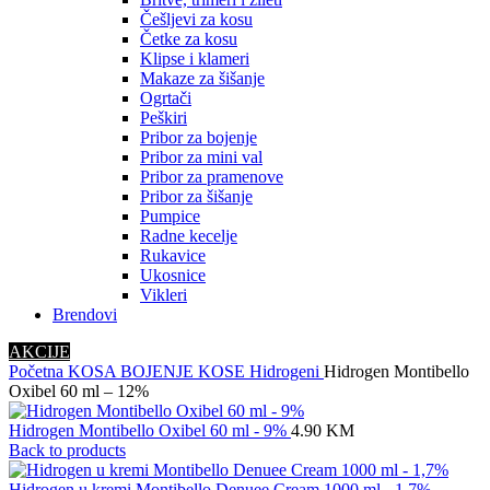
Češljevi za kosu
Četke za kosu
Klipse i klameri
Makaze za šišanje
Ogrtači
Peškiri
Pribor za bojenje
Pribor za mini val
Pribor za pramenove
Pribor za šišanje
Pumpice
Radne kecelje
Rukavice
Ukosnice
Vikleri
Brendovi
AKCIJE
Početna
KOSA
BOJENJE KOSE
Hidrogeni
Hidrogen Montibello
Oxibel 60 ml – 12%
Hidrogen Montibello Oxibel 60 ml - 9%
4.90
KM
Back to products
Hidrogen u kremi Montibello Denuee Cream 1000 ml - 1,7%