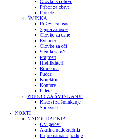
Olovke za obrve
Pribor za obrve
Pincete
ŠMINKA
Ruževi za usne
Sjajila za usne
Olovke za usne
Eyeliner
Olovke za oči
Sjenila za oči
Prajmeri
Highlighteri
Rumenila
Puderi
Korektori
Konture
Palete
PRIBOR ZA ŠMINKANJE
Kistovi za šminkanje
Spužvice
NOKTI
NADOGRADNJA
UV gelovi
Akrilna nadogradnja
Priprema nadogradnje