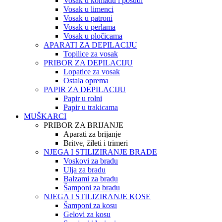
Vosak u komadu i posudi
Vosak u limenci
Vosak u patroni
Vosak u perlama
Vosak u pločicama
APARATI ZA DEPILACIJU
Topilice za vosak
PRIBOR ZA DEPILACIJU
Lopatice za vosak
Ostala oprema
PAPIR ZA DEPILACIJU
Papir u rolni
Papir u trakicama
MUŠKARCI
PRIBOR ZA BRIJANJE
Aparati za brijanje
Britve, žileti i trimeri
NJEGA I STILIZIRANJE BRADE
Voskovi za bradu
Ulja za bradu
Balzami za bradu
Šamponi za bradu
NJEGA I STILIZIRANJE KOSE
Šamponi za kosu
Gelovi za kosu