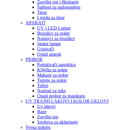
Završni sjaj i fiksiranje
Šabloni za nadogradnju
Tipse
Ljepila za tipse
APARATI
UV i LED Lampe
Brusilice za nokte
Nastavci za brusilice
Stolne lampe
Usisivači
Ostali aparati
PRIBOR
Potiskivači zanoktica
Kliješta za nokte
Makaze za nokte
Turpije za nokte
Tuferi
Nasloni za ruke
Ostali probor za manikuru
UV TRAJNI LAKOVI I KOLOR GELOVI
Uv lakovi
Baze
Završni sjaj
Sredstva za uklanjanje
Njega noktiju