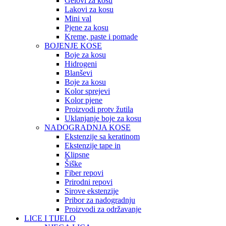
Gelovi za kosu
Lakovi za kosu
Mini val
Pjene za kosu
Kreme, paste i pomade
BOJENJE KOSE
Boje za kosu
Hidrogeni
Blanševi
Boje za kosu
Kolor sprejevi
Kolor pjene
Proizvodi protv žutila
Uklanjanje boje za kosu
NADOGRADNJA KOSE
Ekstenzije sa keratinom
Ekstenzije tape in
Klipsne
Šiške
Fiber repovi
Prirodni repovi
Sirove ekstenzije
Pribor za nadogradnju
Proizvodi za održavanje
LICE I TIJELO