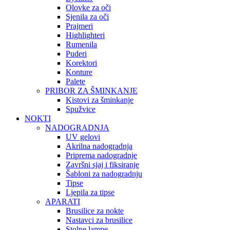
Olovke za oči
Sjenila za oči
Prajmeri
Highlighteri
Rumenila
Puderi
Korektori
Konture
Palete
PRIBOR ZA ŠMINKANJE
Kistovi za šminkanje
Spužvice
NOKTI
NADOGRADNJA
UV gelovi
Akrilna nadogradnja
Priprema nadogradnje
Završni sjaj i fiksiranje
Šabloni za nadogradnju
Tipse
Ljepila za tipse
APARATI
Brusilice za nokte
Nastavci za brusilice
Stolne lampe