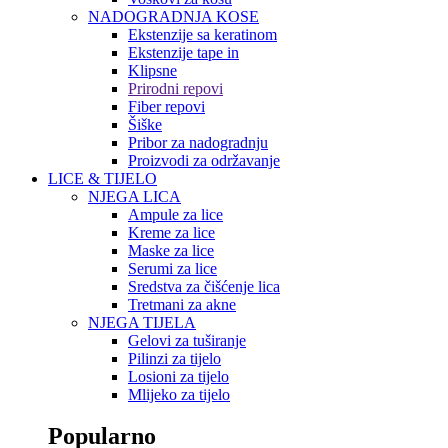
NADOGRADNJA KOSE
Ekstenzije sa keratinom
Ekstenzije tape in
Klipsne
Prirodni repovi
Fiber repovi
Šiške
Pribor za nadogradnju
Proizvodi za održavanje
LICE & TIJELO
NJEGA LICA
Ampule za lice
Kreme za lice
Maske za lice
Serumi za lice
Sredstva za čišćenje lica
Tretmani za akne
NJEGA TIJELA
Gelovi za tuširanje
Pilinzi za tijelo
Losioni za tijelo
Mlijeko za tijelo
Popularno