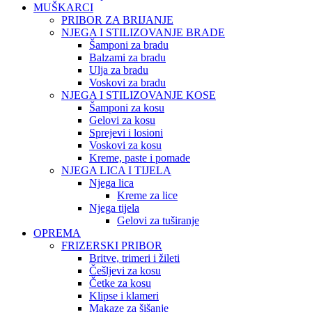
MUŠKARCI
PRIBOR ZA BRIJANJE
NJEGA I STILIZOVANJE BRADE
Šamponi za bradu
Balzami za bradu
Ulja za bradu
Voskovi za bradu
NJEGA I STILIZOVANJE KOSE
Šamponi za kosu
Gelovi za kosu
Sprejevi i losioni
Voskovi za kosu
Kreme, paste i pomade
NJEGA LICA I TIJELA
Njega lica
Kreme za lice
Njega tijela
Gelovi za tuširanje
OPREMA
FRIZERSKI PRIBOR
Britve, trimeri i žileti
Češljevi za kosu
Četke za kosu
Klipse i klameri
Makaze za šišanje