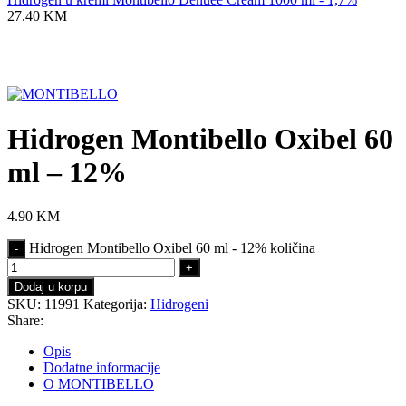
27.40
KM
Click to enlarge
Hidrogen Montibello Oxibel 60
ml – 12%
4.90
KM
Hidrogen Montibello Oxibel 60 ml - 12% količina
Dodaj u korpu
SKU:
11991
Kategorija:
Hidrogeni
Share:
Opis
Dodatne informacije
O MONTIBELLO