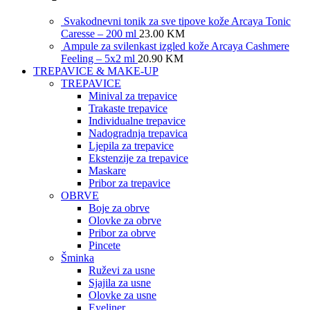
Svakodnevni tonik za sve tipove kože Arcaya Tonic
Caresse – 200 ml
23.00
KM
Ampule za svilenkast izgled kože Arcaya Cashmere
Feeling – 5x2 ml
20.90
KM
TREPAVICE & MAKE-UP
TREPAVICE
Minival za trepavice
Trakaste trepavice
Individualne trepavice
Nadogradnja trepavica
Ljepila za trepavice
Ekstenzije za trepavice
Maskare
Pribor za trepavice
OBRVE
Boje za obrve
Olovke za obrve
Pribor za obrve
Pincete
Šminka
Ruževi za usne
Sjajila za usne
Olovke za usne
Eyeliner