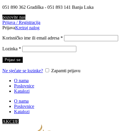
051 890 362 Gradiška - 051 893 141 Banja Luka
pozovite nas
Prijava / Registracija
Prijava
Kreiraj nalog
Korisničko ime ili email adresa
*
Lozinka
*
Prijavi se
Ne sjećate se lozinke?
Zapamti prijavu
O nama
Poslovnice
Katalozi
O nama
Poslovnice
Katalozi
AKCIJE