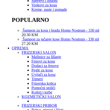
Sprejevi i losioni
Voskovi za kosu
Kreme, paste i pomade
POPULARNO
Šampon za kosu i bradu Homo Nostrum - 330 ml
20.30
KM
Šampon za jačanje kose Homo Nostrum - 330 ml
27.20
KM
OPREMA
FRIZERSKI SALON
Mašinice za šišanje
Fenovi za kosu
Dodaci za fenove
Pegle za kosu
Uvijači za kosu
Trimeri
Frizerska kolica
Pomoćni stolići
Koferi i torbe
KOZMETIČKI SALON
FRIZERSKI PRIBOR
Britve, trimeri i žileti