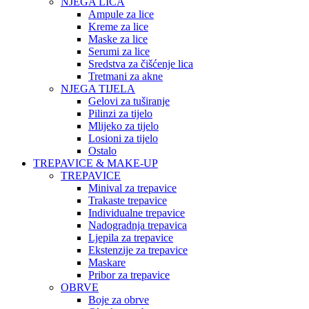
NJEGA LICA
Ampule za lice
Kreme za lice
Maske za lice
Serumi za lice
Sredstva za čišćenje lica
Tretmani za akne
NJEGA TIJELA
Gelovi za tuširanje
Pilinzi za tijelo
Mlijeko za tijelo
Losioni za tijelo
Ostalo
TREPAVICE & MAKE-UP
TREPAVICE
Minival za trepavice
Trakaste trepavice
Individualne trepavice
Nadogradnja trepavica
Ljepila za trepavice
Ekstenzije za trepavice
Maskare
Pribor za trepavice
OBRVE
Boje za obrve