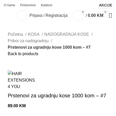
AKCIJE
O nama
Poslovnice
Katalozi
0
0
Prijava / Registracija
/
0.00
KM
Početna
KOSA
NADOGRADNJA KOSE
Pribor za nadogradnju
Prstenovi za ugradnju kose 1000 kom – #7
Back to products
Click to enlarge
Prstenovi za ugradnju kose 1000 kom – #7
89.00
KM