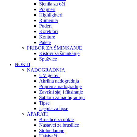
Sjenila za oči
Prajmeri
Highlighteri
Rumenila
Puderi
Korektori
Konture
Palete
PRIBOR ZA ŠMINKANJE
Kistovi za šminkanje
Spužvice
NOKTI
NADOGRADNJA
UV gelovi
Akrilna nadogradnja
Priprema nadogradnje
Završni sjaj i fiksiranje
Šabloni za nadogradnju
Tipse
Ljepila za tipse
APARATI
Brusilice za nokte
Nastavci za brusilice
Stolne lampe
Usisivači