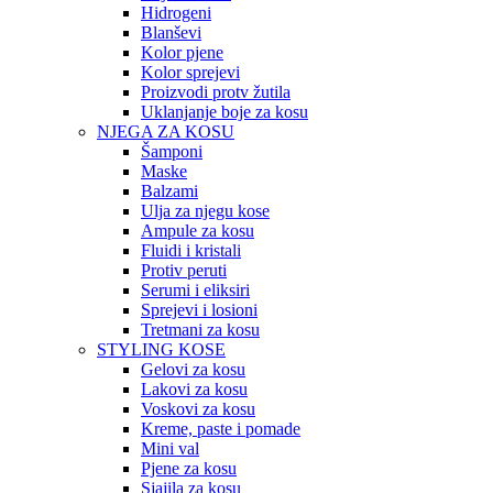
Hidrogeni
Blanševi
Kolor pjene
Kolor sprejevi
Proizvodi protv žutila
Uklanjanje boje za kosu
NJEGA ZA KOSU
Šamponi
Maske
Balzami
Ulja za njegu kose
Ampule za kosu
Fluidi i kristali
Protiv peruti
Serumi i eliksiri
Sprejevi i losioni
Tretmani za kosu
STYLING KOSE
Gelovi za kosu
Lakovi za kosu
Voskovi za kosu
Kreme, paste i pomade
Mini val
Pjene za kosu
Sjajila za kosu