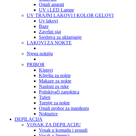
Ostali aparati
UV i LED Lampe
UV TRAJNI LAKOVI I KOLOR GELOVI
Uv lakovi
Baze
Završni sjaj
Sredstva za uklanjanje
LAKOVI ZA NOKTE
Njega noktiju
PRIBOR
Kistovi
Kliješta za nokte
Makaze za nokte
Nasloni za ruke
Potiskivači zanoktica
Tuferi
Turpije za nokte
Ostali probor za manikuru
Noktarice
DEPILACIJA
VOSAK ZA DEPILACIJU
Vosak u komadu i posudi
Vosak u limenci