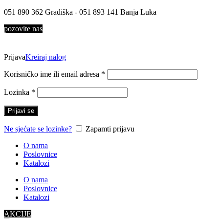
051 890 362 Gradiška - 051 893 141 Banja Luka
pozovite nas
Prijava
Kreiraj nalog
Korisničko ime ili email adresa
*
Lozinka
*
Prijavi se
Ne sjećate se lozinke?
Zapamti prijavu
O nama
Poslovnice
Katalozi
O nama
Poslovnice
Katalozi
AKCIJE