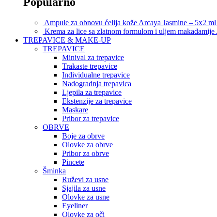
Popularno
Ampule za obnovu ćelija kože Arcaya Jasmine – 5x2 m
Krema za lice sa zlatnom formulom i uljem makadamij
TREPAVICE & MAKE-UP
TREPAVICE
Minival za trepavice
Trakaste trepavice
Individualne trepavice
Nadogradnja trepavica
Ljepila za trepavice
Ekstenzije za trepavice
Maskare
Pribor za trepavice
OBRVE
Boje za obrve
Olovke za obrve
Pribor za obrve
Pincete
Šminka
Ruževi za usne
Sjajila za usne
Olovke za usne
Eyeliner
Olovke za oči