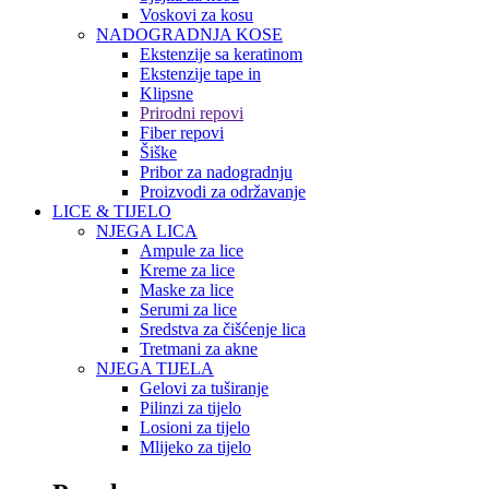
Voskovi za kosu
NADOGRADNJA KOSE
Ekstenzije sa keratinom
Ekstenzije tape in
Klipsne
Prirodni repovi
Fiber repovi
Šiške
Pribor za nadogradnju
Proizvodi za održavanje
LICE & TIJELO
NJEGA LICA
Ampule za lice
Kreme za lice
Maske za lice
Serumi za lice
Sredstva za čišćenje lica
Tretmani za akne
NJEGA TIJELA
Gelovi za tuširanje
Pilinzi za tijelo
Losioni za tijelo
Mlijeko za tijelo