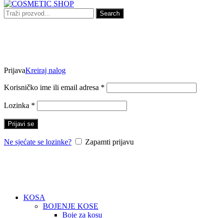
Search
Prijava
Kreiraj nalog
Korisničko ime ili email adresa
*
Lozinka
*
Prijavi se
Ne sjećate se lozinke?
Zapamti prijavu
KOSA
BOJENJE KOSE
Boje za kosu