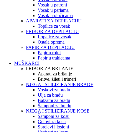
Vosak u patroni
Vosak u perlama
Vosak u pločicama
APARATI ZA DEPILACIJU
Topilice za vosak
PRIBOR ZA DEPILACIJU
Lopatice za vosak
Ostala oprema
PAPIR ZA DEPILACIJU
Papir u rolni
Papir u trakicama
MUŠKARCI
PRIBOR ZA BRIJANJE
Aparati za brijanje
Britve, žileti i trimeri
NJEGA I STILIZIRANJE BRADE
Voskovi za bradu
Ulja za bradu
Balzami za bradu
Šamponi za bradu
NJEGA I STILIZIRANJE KOSE
Šamponi za kosu
Gelovi za kosu
Sprejevi i losioni