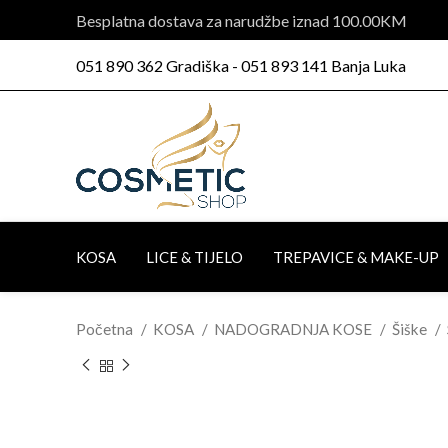
Besplatna dostava za narudžbe iznad 100.00KM
051 890 362 Gradiška - 051 893 141 Banja Luka
KOSA
LICE & TIJELO
TREPAVICE & MAKE-UP
Početna
KOSA
NADOGRADNJA KOSE
Šiške