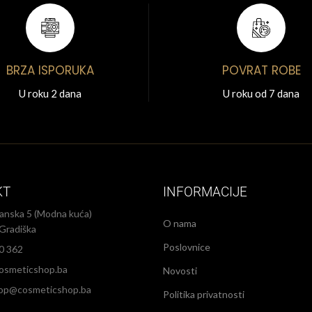
BRZA ISPORUKA
POVRAT ROBE
U roku 2 dana
U roku od 7 dana
KT
INFORMACIJE
anska 5 (Modna kuća)
O nama
Gradiška
Poslovnice
0 362
osmeticshop.ba
Novosti
op@cosmeticshop.ba
Politika privatnosti