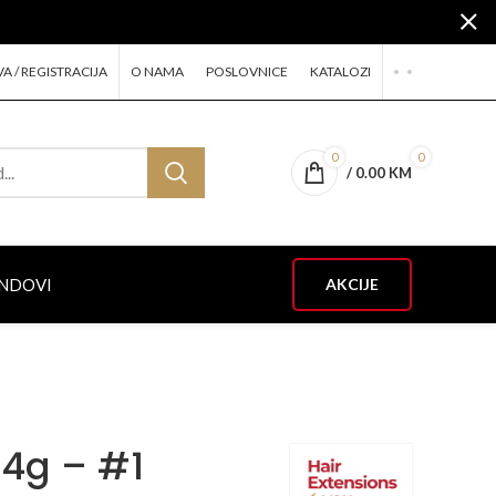
VA / REGISTRACIJA
O NAMA
POSLOVNICE
KATALOZI
0
0
/
0.00
KM
NDOVI
AKCIJE
24g – #1