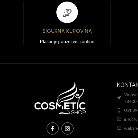
SIGURNA KUPOVINA
Plaćanje pouzećem i online
KONTA
Vidovd
78400 
051 89
info@c
websh