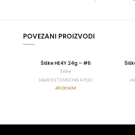
POVEZANI PROIZVODI
Šiške HE4Y 24g – #6
Šiš
DODAJ U KORPU
Šiške
HAIR EXTENSIONS 4 YOU
H
49.00
KM