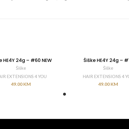
ke HE4Y 24g – #60 NEW
Šiške HE4Y 24g – #
DODAJ U KORPU
DODAJ U KORPU
Šiške
Šiške
AIR EXTENSIONS 4 YOU
HAIR EXTENSIONS 4 Y
49.00
KM
49.00
KM