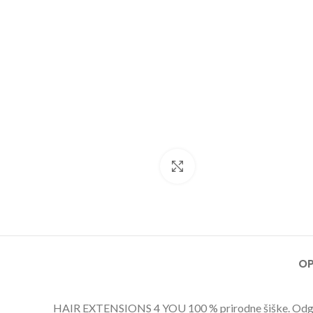
Click to enlarge
OP
HAIR EXTENSIONS 4 YOU 100 % prirodne šiške. Odgovara