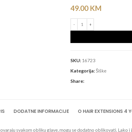
49.00
KM
SKU:
16723
Kategorija:
Šiške
Share:
IS
DODATNE INFORMACIJE
O HAIR EXTENSIONS 4 
ju svakom obliku glave, mogu se dodatno oblikovati. Lako i jedn