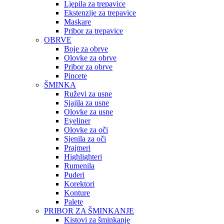
Ljepila za trepavice
Ekstenzije za trepavice
Maskare
Pribor za trepavice
OBRVE
Boje za obrve
Olovke za obrve
Pribor za obrve
Pincete
ŠMINKA
Ruževi za usne
Sjajila za usne
Olovke za usne
Eyeliner
Olovke za oči
Sjenila za oči
Prajmeri
Highlighteri
Rumenila
Puderi
Korektori
Konture
Palete
PRIBOR ZA ŠMINKANJE
Kistovi za šminkanje