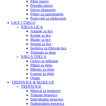
Fiber repovi
Prirodni repovi
Sirove ekstenzije
Pribor za nadogradnju
Proizvodi za održavanje
LICE I TIJELO
NJEGA LICA
Ampule za lice
Kreme za lice
Maske za lice
Serumi za lice
Sredstva za čišćenje lica
Tretmani za akne
NJEGA TIJELA
Gelovi za tuširanje
Pilinzi za tijelo
Mlijeko za tijelo
Losioni za tijelo
Ostalo
TREPAVICE & MAKE-UP
TREPAVICE
Minival za trepavice
Trakaste trepavice
Individualne trepavice
Nadogradnja trepavica