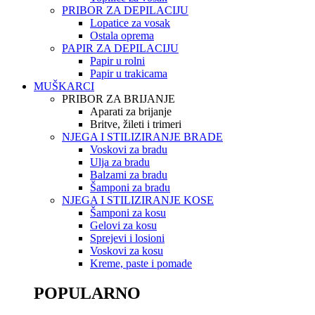
PRIBOR ZA DEPILACIJU
Lopatice za vosak
Ostala oprema
PAPIR ZA DEPILACIJU
Papir u rolni
Papir u trakicama
MUŠKARCI
PRIBOR ZA BRIJANJE
Aparati za brijanje
Britve, žileti i trimeri
NJEGA I STILIZIRANJE BRADE
Voskovi za bradu
Ulja za bradu
Balzami za bradu
Šamponi za bradu
NJEGA I STILIZIRANJE KOSE
Šamponi za kosu
Gelovi za kosu
Sprejevi i losioni
Voskovi za kosu
Kreme, paste i pomade
POPULARNO