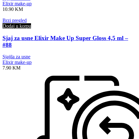
Elixir make-up
10.90
KM
Brzi pregled
Dodaj u korpu
Sjaj za usne Elixir Make Up Super Gloss 4,5 ml –
#88
Sjajila za usne
Elixir make-up
7.90
KM