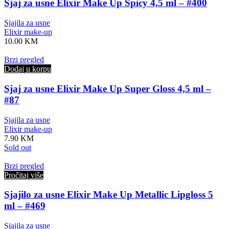
Sjaj za usne Elixir Make Up Spicy 4,5 ml – #400
Sjajila za usne
Elixir make-up
10.00
KM
Brzi pregled
Dodaj u korpu
Sjaj za usne Elixir Make Up Super Gloss 4,5 ml –
#87
Sjajila za usne
Elixir make-up
7.90
KM
Sold out
Brzi pregled
Pročitaj više
Sjajilo za usne Elixir Make Up Metallic Lipgloss 5
ml – #469
Sjajila za usne