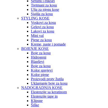
Serumi i eliksiri
Tretmani za kosu
Ulja za njegu kose
Sjajila za kosu
STYLING KOSE
Voskovi za kosu
Gelovi za kosu
Lakovi za kosu
Mini val
Pjene za kosu
Kreme, paste i pomade
BOJENJE KOSE
Boje za kosu
Hidrogeni
Blanševi
Boje za kosu
Kolor sprejevi
Kolor pjene
Proizvodi protv žutila
Uklanjanje boje za kosu
NADOGRADNJA KOSE
Ekstenzije sa keratinom
Ekstenzije tape in
Klipsne
Šiške