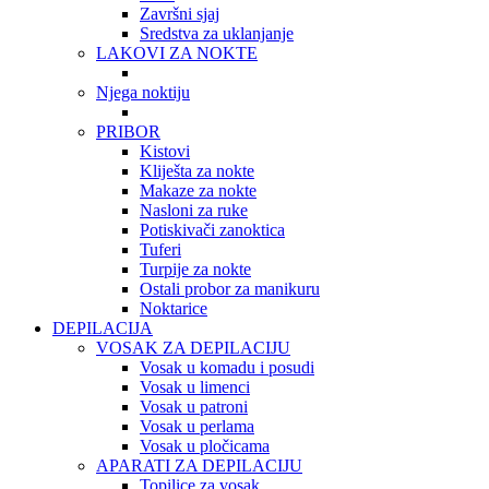
Završni sjaj
Sredstva za uklanjanje
LAKOVI ZA NOKTE
Njega noktiju
PRIBOR
Kistovi
Kliješta za nokte
Makaze za nokte
Nasloni za ruke
Potiskivači zanoktica
Tuferi
Turpije za nokte
Ostali probor za manikuru
Noktarice
DEPILACIJA
VOSAK ZA DEPILACIJU
Vosak u komadu i posudi
Vosak u limenci
Vosak u patroni
Vosak u perlama
Vosak u pločicama
APARATI ZA DEPILACIJU
Topilice za vosak