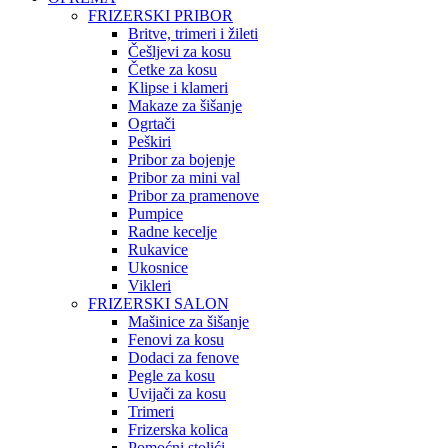
FRIZERSKI PRIBOR
Britve, trimeri i žileti
Češljevi za kosu
Četke za kosu
Klipse i klameri
Makaze za šišanje
Ogrtači
Peškiri
Pribor za bojenje
Pribor za mini val
Pribor za pramenove
Pumpice
Radne kecelje
Rukavice
Ukosnice
Vikleri
FRIZERSKI SALON
Mašinice za šišanje
Fenovi za kosu
Dodaci za fenove
Pegle za kosu
Uvijači za kosu
Trimeri
Frizerska kolica
Pomoćni stolići