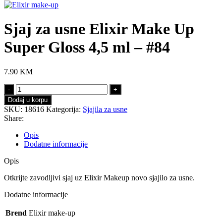
Sjaj za usne Elixir Make Up
Super Gloss 4,5 ml – #84
7.90
KM
Sjaj
za
Dodaj u korpu
usne
SKU:
18616
Kategorija:
Sjajila za usne
Elixir
Share:
Make
Up
Opis
Super
Dodatne informacije
Gloss
4,5
Opis
ml
–
Otkrijte zavodljivi sjaj uz Elixir Makeup novo sjajilo za usne.
#84
Dodatne informacije
količina
Brend
Elixir make-up