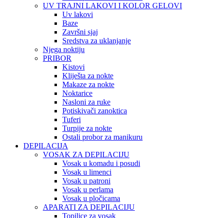
UV TRAJNI LAKOVI I KOLOR GELOVI
Uv lakovi
Baze
Završni sjaj
Sredstva za uklanjanje
Njega noktiju
PRIBOR
Kistovi
Kliješta za nokte
Makaze za nokte
Noktarice
Nasloni za ruke
Potiskivači zanoktica
Tuferi
Turpije za nokte
Ostali probor za manikuru
DEPILACIJA
VOSAK ZA DEPILACIJU
Vosak u komadu i posudi
Vosak u limenci
Vosak u patroni
Vosak u perlama
Vosak u pločicama
APARATI ZA DEPILACIJU
Topilice za vosak