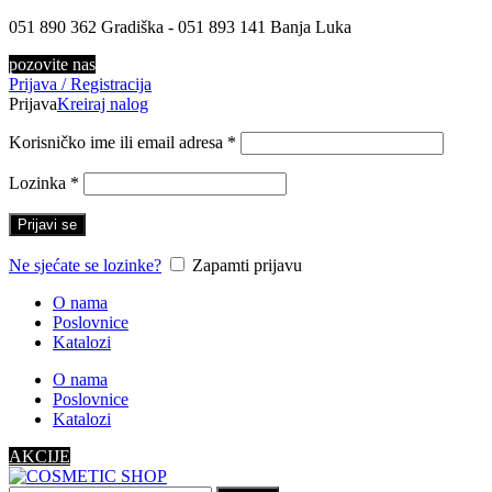
051 890 362 Gradiška - 051 893 141 Banja Luka
pozovite nas
Prijava / Registracija
Prijava
Kreiraj nalog
Korisničko ime ili email adresa
*
Lozinka
*
Prijavi se
Ne sjećate se lozinke?
Zapamti prijavu
O nama
Poslovnice
Katalozi
O nama
Poslovnice
Katalozi
AKCIJE