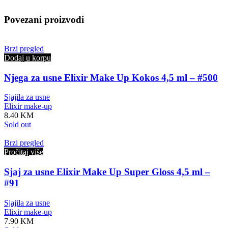
Povezani proizvodi
Brzi pregled
Dodaj u korpu
Njega za usne Elixir Make Up Kokos 4,5 ml – #500
Sjajila za usne
Elixir make-up
8.40
KM
Sold out
Brzi pregled
Pročitaj više
Sjaj za usne Elixir Make Up Super Gloss 4,5 ml –
#91
Sjajila za usne
Elixir make-up
7.90
KM