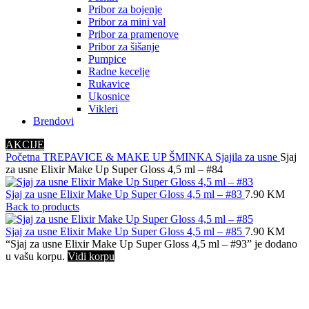
Pribor za bojenje
Pribor za mini val
Pribor za pramenove
Pribor za šišanje
Pumpice
Radne kecelje
Rukavice
Ukosnice
Vikleri
Brendovi
AKCIJE
Početna
TREPAVICE & MAKE UP
ŠMINKA
Sjajila za usne
Sjaj
za usne Elixir Make Up Super Gloss 4,5 ml – #84
Sjaj za usne Elixir Make Up Super Gloss 4,5 ml – #83
7.90
KM
Back to products
Sjaj za usne Elixir Make Up Super Gloss 4,5 ml – #85
7.90
KM
“Sjaj za usne Elixir Make Up Super Gloss 4,5 ml – #93” je dodano
u vašu korpu.
Vidi korpu
Click to enlarge