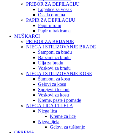
PRIBOR ZA DEPILACIJU
Lopatice za vosak
Ostala oprema
PAPIR ZA DEPILACIJU
Papir u rolni
Papir u trakicama
MUŠKARCI
PRIBOR ZA BRIJANJE
NJEGA I STILIZOVANJE BRADE
Šamponi za bradu
Balzami za bradu
Ulja za bradu
Voskovi za bradu
NJEGA I STILIZOVANJE KOSE
Šamponi za kosu
Gelovi za kosu
Sprejevi i losioni
Voskovi za kosu
Kreme, paste i pomade
NJEGA LICA I TIJELA
Njega lica
Kreme za lice
Njega tijela
Gelovi za tuširanje
OPREMA