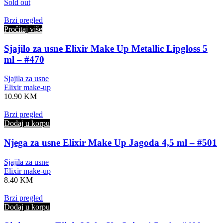
Sold out
Brzi pregled
Pročitaj više
Sjajilo za usne Elixir Make Up Metallic Lipgloss 5
ml – #470
Sjajila za usne
Elixir make-up
10.90
KM
Brzi pregled
Dodaj u korpu
Njega za usne Elixir Make Up Jagoda 4,5 ml – #501
Sjajila za usne
Elixir make-up
8.40
KM
Brzi pregled
Dodaj u korpu