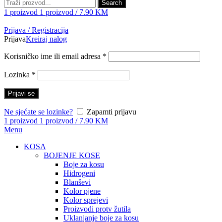
Search
1
proizvod
1
proizvod
/
7.90
KM
Prijava / Registracija
Prijava
Kreiraj nalog
Korisničko ime ili email adresa
*
Lozinka
*
Prijavi se
Ne sjećate se lozinke?
Zapamti prijavu
1
proizvod
1
proizvod
/
7.90
KM
Menu
KOSA
BOJENJE KOSE
Boje za kosu
Hidrogeni
Blanševi
Kolor pjene
Kolor sprejevi
Proizvodi protv žutila
Uklanjanje boje za kosu