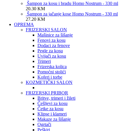
Šampon za kosu i bradu Homo Nostrum - 330 ml
20.30
KM
Šampon za jačanje kose Homo Nostrum - 330 ml
27.20
KM
OPREMA
FRIZERSKI SALON
Mašinice za šišanje
Fenovi za kosu
Dodaci za fenove
Pegle za kosu
Uvijači za kosu
Trimeri
Frizerska kolica
Pomoćni stolići
Koferi i torbe
KOZMETIČKI SALON
FRIZERSKI PRIBOR
Britve, trimeri i žileti
Češljevi za kosu
Četke za kosu
Klipse i klameri
Makaze za šišanje
Ogrtači
Peškiri