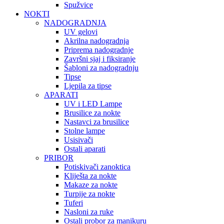
Spužvice
NOKTI
NADOGRADNJA
UV gelovi
Akrilna nadogradnja
Priprema nadogradnje
Završni sjaj i fiksiranje
Šabloni za nadogradnju
Tipse
Ljepila za tipse
APARATI
UV i LED Lampe
Brusilice za nokte
Nastavci za brusilice
Stolne lampe
Usisivači
Ostali aparati
PRIBOR
Potiskivači zanoktica
Kliješta za nokte
Makaze za nokte
Turpije za nokte
Tuferi
Nasloni za ruke
Ostali probor za manikuru