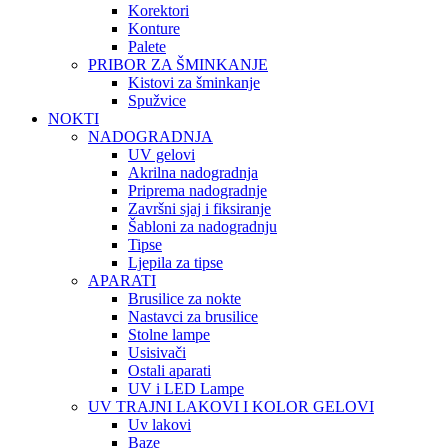
Korektori
Konture
Palete
PRIBOR ZA ŠMINKANJE
Kistovi za šminkanje
Spužvice
NOKTI
NADOGRADNJA
UV gelovi
Akrilna nadogradnja
Priprema nadogradnje
Završni sjaj i fiksiranje
Šabloni za nadogradnju
Tipse
Ljepila za tipse
APARATI
Brusilice za nokte
Nastavci za brusilice
Stolne lampe
Usisivači
Ostali aparati
UV i LED Lampe
UV TRAJNI LAKOVI I KOLOR GELOVI
Uv lakovi
Baze