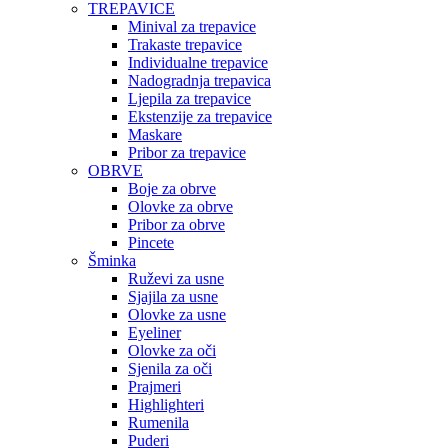
TREPAVICE
Minival za trepavice
Trakaste trepavice
Individualne trepavice
Nadogradnja trepavica
Ljepila za trepavice
Ekstenzije za trepavice
Maskare
Pribor za trepavice
OBRVE
Boje za obrve
Olovke za obrve
Pribor za obrve
Pincete
Šminka
Ruževi za usne
Sjajila za usne
Olovke za usne
Eyeliner
Olovke za oči
Sjenila za oči
Prajmeri
Highlighteri
Rumenila
Puderi