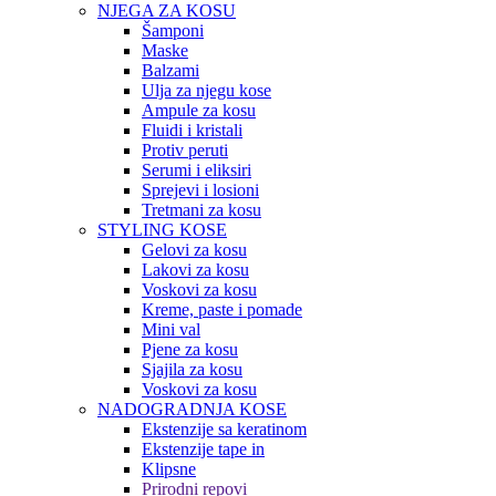
NJEGA ZA KOSU
Šamponi
Maske
Balzami
Ulja za njegu kose
Ampule za kosu
Fluidi i kristali
Protiv peruti
Serumi i eliksiri
Sprejevi i losioni
Tretmani za kosu
STYLING KOSE
Gelovi za kosu
Lakovi za kosu
Voskovi za kosu
Kreme, paste i pomade
Mini val
Pjene za kosu
Sjajila za kosu
Voskovi za kosu
NADOGRADNJA KOSE
Ekstenzije sa keratinom
Ekstenzije tape in
Klipsne
Prirodni repovi