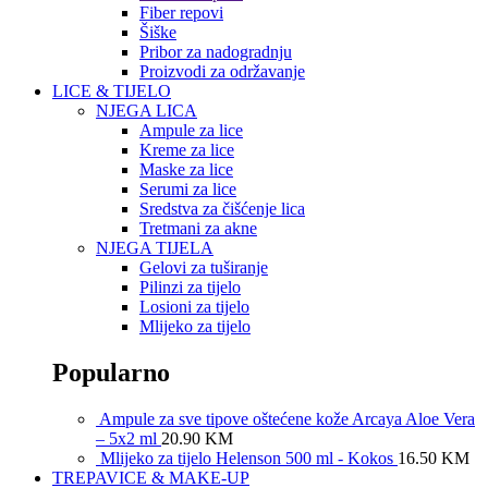
Fiber repovi
Šiške
Pribor za nadogradnju
Proizvodi za održavanje
LICE & TIJELO
NJEGA LICA
Ampule za lice
Kreme za lice
Maske za lice
Serumi za lice
Sredstva za čišćenje lica
Tretmani za akne
NJEGA TIJELA
Gelovi za tuširanje
Pilinzi za tijelo
Losioni za tijelo
Mlijeko za tijelo
Popularno
Ampule za sve tipove oštećene kože Arcaya Aloe Vera
– 5x2 ml
20.90
KM
Mlijeko za tijelo Helenson 500 ml - Kokos
16.50
KM
TREPAVICE & MAKE-UP