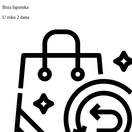
Brza Isporuka
U roku 2 dana