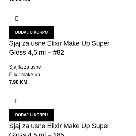
H
R
P
DODAJ U KORPU
K
Sjaj za usne Elixir Make Up Super
K
Gloss 4,5 ml – #82
P
P
Sjajila za usne
Elixir make-up
K
7.90
KM
S
N
U
DODAJ U KORPU
A
Sjaj za usne Elixir Make Up Super
P
Gloss 4,5 ml – #85