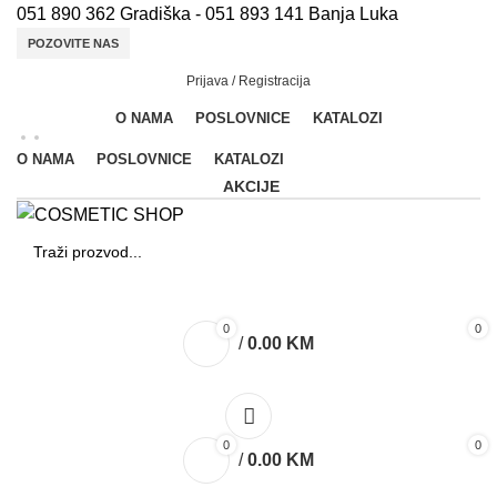
051 890 362 Gradiška - 051 893 141 Banja Luka
POZOVITE NAS
Prijava / Registracija
O NAMA
POSLOVNICE
KATALOZI
O NAMA
POSLOVNICE
KATALOZI
AKCIJE
N
SEARCH
Š
0
0
/
0.00
KM
A
M
Fl
0
0
/
0.00
KM
B