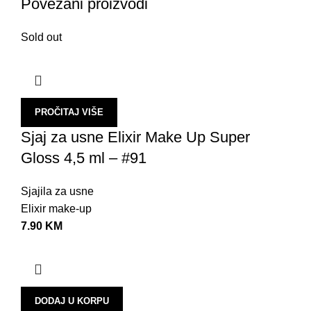
Povezani proizvodi
P
S
Sold out
P
P
T
PROČITAJ VIŠE
Sjaj za usne Elixir Make Up Super
M
Gloss 4,5 ml – #91
T
I
Sjajila za usne
N
Elixir make-up
7.90
KM
L
E
M
P
DODAJ U KORPU