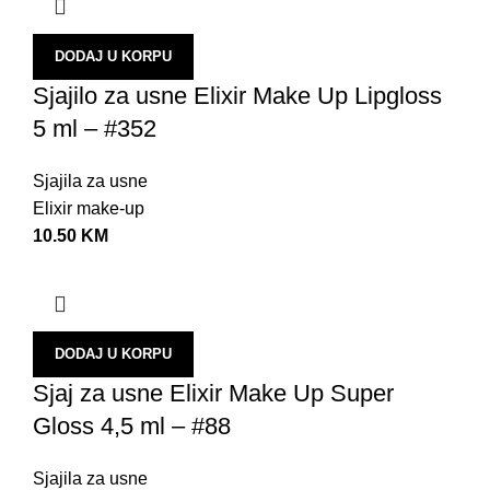
K
M
DODAJ U KORPU
T
Sjajilo za usne Elixir Make Up Lipgloss
5 ml – #352
T
N
Sjajila za usne
O
Elixir make-up
10.50
KM
U
U
B
Z
DODAJ U KORPU
S
Sjaj za usne Elixir Make Up Super
Gloss 4,5 ml – #88
N
P
Sjajila za usne