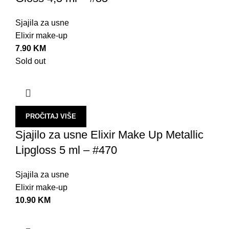
Z
Sjajila za usne
Š
Elixir make-up
T
7.90
KM
Sold out
L
A
U
B
PROČITAJ VIŠE
N
Sjajilo za usne Elixir Make Up Metallic
Lipgloss 5 ml – #470
S
U
Sjajila za usne
O
Elixir make-up
10.90
KM
P
P