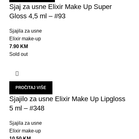
Sjaj za usne Elixir Make Up Super
O
Gloss 4,5 ml – #93
B
O
Sjajila za usne
P
Elixir make-up
7.90
KM
P
Sold out
Š
R
S
PROČITAJ VIŠE
O
Sjajilo za usne Elixir Make Up Lipgloss
E
5 ml – #348
O
S
Sjajila za usne
Elixir make-up
P
10.50
KM