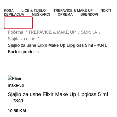
S
KOSA
LICE & TIJELO
TREPAVICE & MAKE-UP
NOKTI
T
DEPILACIJA
MUŠKARCI
OPREMA
BRENDOVI
AKCIJE
U
S
Početna
TREPAVICE & MAKE UP
ŠMINKA
Sjajila za usne
S
Sjajilo za usne Elixir Make Up Lipgloss 5 ml – #341
V
Back to products
Sold out
G
L
Click to enlarge
M
P
Sjajilo za usne Elixir Make Up Lipgloss 5 ml
K
– #341
B
10.50
KM
B