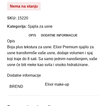
H
Nema na stanju
B
SKU:
15220
B
Kategorija:
Sjajila za usne
K
OPIS
DODATNE INFORMACIJE
K
Opis
P
Boja plus tekstura za usne. Elixir Premium sjajilo za
U
usne transformiše vaše usne, dodaje volumen i sjaj
koji traje do 8 sati. Sa samo jednim nanošenjem, vaše
N
usne će biti meke kao svila i visoko hidratizirane.
E
Dodatne informacije
E
K
Elixir make-up
BREND
Š
F