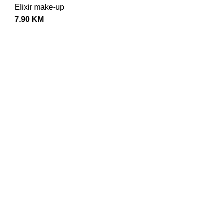
K
Elixir make-up
7.90
KM
K
M
N
N
P
T
T
O
V
V
V
V