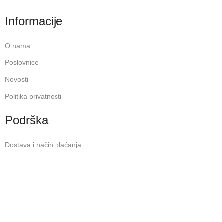
Informacije
O nama
Poslovnice
Novosti
Politika privatnosti
Podrška
Dostava i način plaćanja
Povrat i reklamacije
Često postavljena pitanja
2026
COSMETIC SHOP
- CREATED BY
AVALON
STUDIO