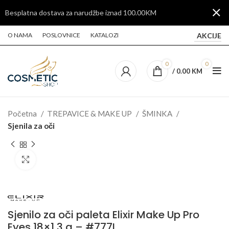
Besplatna dostava za narudžbe iznad 100.00KM
AKCIJE
O NAMA
POSLOVNICE
KATALOZI
0
0
/
0.00
KM
Početna
TREPAVICE & MAKE UP
ŠMINKA
Sjenila za oči
Click to enlarge
Sjenilo za oči paleta Elixir Make Up Pro
Eyes 18×1,3 g – #777I