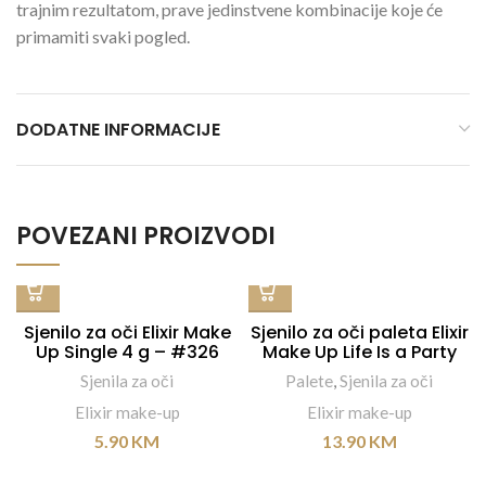
trajnim rezultatom, prave jedinstvene kombinacije koje će
primamiti svaki pogled.
DODATNE INFORMACIJE
POVEZANI PROIZVODI
Sjenilo za oči Elixir Make
Sjenilo za oči paleta Elixir
Up Single 4 g – #326
Make Up Life Is a Party
9×1,1 g – #850J
Sjenila za oči
Palete
,
Sjenila za oči
Elixir make-up
Elixir make-up
5.90
KM
13.90
KM