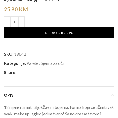
25.90
KM
DODAJ U KORPU
SKU:
18642
Kategorije:
Palete
,
Sjenila za oči
Share:
OPIS
18 nijansi u mat i šljokčavim bojama. Forma koja će učiniti vaš
svaki make up izgled jedinstveno! Sa novim sastavom i