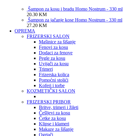
Šampon za kosu i bradu Homo Nostrum - 330 ml
20.30
KM
Šampon za jačanje kose Homo Nostrum - 330 ml
27.20
KM
OPREMA
FRIZERSKI SALON
Mašinice za šišanje
Fenovi za kosu
Dodaci za fenove
Pegle za kosu
Uvijači za kosu
Trimeri
Frizerska kolica
Pomoćni stolići
Koferi i torbe
KOZMETIČKI SALON
FRIZERSKI PRIBOR
Britve, trimeri i žileti
Češljevi za kosu
Četke za kosu
Klipse i klameri
Makaze za šišanje
Ogrtači