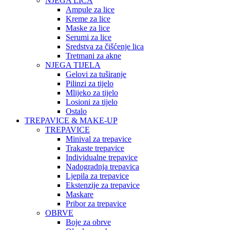
NJEGA LICA
Ampule za lice
Kreme za lice
Maske za lice
Serumi za lice
Sredstva za čišćenje lica
Tretmani za akne
NJEGA TIJELA
Gelovi za tuširanje
Pilinzi za tijelo
Mlijeko za tijelo
Losioni za tijelo
Ostalo
TREPAVICE & MAKE-UP
TREPAVICE
Minival za trepavice
Trakaste trepavice
Individualne trepavice
Nadogradnja trepavica
Ljepila za trepavice
Ekstenzije za trepavice
Maskare
Pribor za trepavice
OBRVE
Boje za obrve