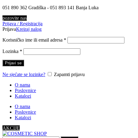
051 890 362 Gradiška - 051 893 141 Banja Luka
pozovite nas
Prijava / Registracija
Prijava
Kreiraj nalog
Korisničko ime ili email adresa
*
Lozinka
*
Prijavi se
Ne sjećate se lozinke?
Zapamti prijavu
O nama
Poslovnice
Katalozi
O nama
Poslovnice
Katalozi
AKCIJE