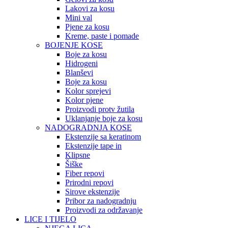
Lakovi za kosu
Mini val
Pjene za kosu
Kreme, paste i pomade
BOJENJE KOSE
Boje za kosu
Hidrogeni
Blanševi
Boje za kosu
Kolor sprejevi
Kolor pjene
Proizvodi protv žutila
Uklanjanje boje za kosu
NADOGRADNJA KOSE
Ekstenzije sa keratinom
Ekstenzije tape in
Klipsne
Šiške
Fiber repovi
Prirodni repovi
Sirove ekstenzije
Pribor za nadogradnju
Proizvodi za održavanje
LICE I TIJELO