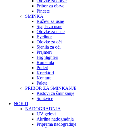
Olovke za obrve
Pribor za obrve
Pincete
ŠMINKA
Ruževi za usne
Sjajila za usne
Olovke za usne
Eyeliner
Olovke za oči
Sjenila za oči
Prajmeri
Highlighteri
Rumenila
Puderi
Korektori
Konture
Palete
PRIBOR ZA ŠMINKANJE
Kistovi za šminkanje
Spužvice
NOKTI
NADOGRADNJA
UV gelovi
Akrilna nadogradnja
Priprema nadogradnje