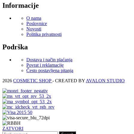
Informacije
O nama
Poslovnice
Novosti
Politika privatnosti
Podrška
Dostava i način plaćanja
Povrat i reklamacije
Često postavljena pitanja
2026
COSMETIC SHOP
- CREATED BY
AVALON STUDIO
ZATVORI