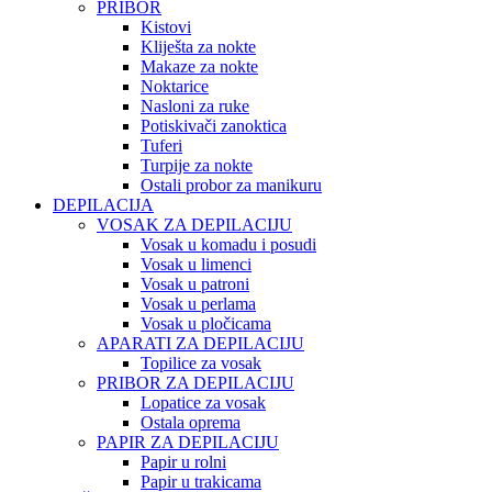
PRIBOR
Kistovi
Kliješta za nokte
Makaze za nokte
Noktarice
Nasloni za ruke
Potiskivači zanoktica
Tuferi
Turpije za nokte
Ostali probor za manikuru
DEPILACIJA
VOSAK ZA DEPILACIJU
Vosak u komadu i posudi
Vosak u limenci
Vosak u patroni
Vosak u perlama
Vosak u pločicama
APARATI ZA DEPILACIJU
Topilice za vosak
PRIBOR ZA DEPILACIJU
Lopatice za vosak
Ostala oprema
PAPIR ZA DEPILACIJU
Papir u rolni
Papir u trakicama