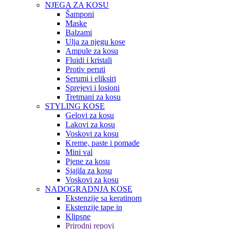
NJEGA ZA KOSU
Šamponi
Maske
Balzami
Ulja za njegu kose
Ampule za kosu
Fluidi i kristali
Protiv peruti
Serumi i eliksiri
Sprejevi i losioni
Tretmani za kosu
STYLING KOSE
Gelovi za kosu
Lakovi za kosu
Voskovi za kosu
Kreme, paste i pomade
Mini val
Pjene za kosu
Sjajila za kosu
Voskovi za kosu
NADOGRADNJA KOSE
Ekstenzije sa keratinom
Ekstenzije tape in
Klipsne
Prirodni repovi