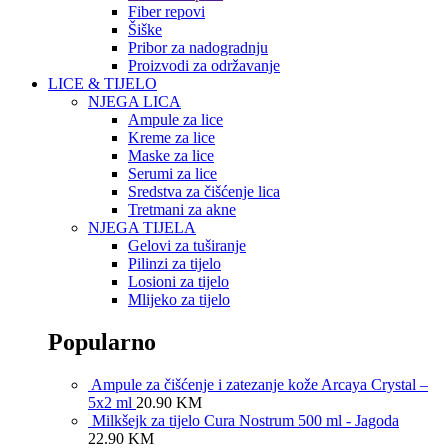
Fiber repovi
Šiške
Pribor za nadogradnju
Proizvodi za održavanje
LICE & TIJELO
NJEGA LICA
Ampule za lice
Kreme za lice
Maske za lice
Serumi za lice
Sredstva za čišćenje lica
Tretmani za akne
NJEGA TIJELA
Gelovi za tuširanje
Pilinzi za tijelo
Losioni za tijelo
Mlijeko za tijelo
Popularno
Ampule za čišćenje i zatezanje kože Arcaya Crystal –
5x2 ml
20.90
KM
Milkšejk za tijelo Cura Nostrum 500 ml - Jagoda
22.90
KM