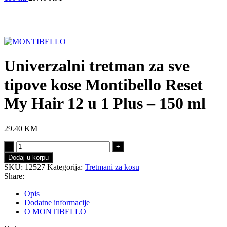
Click to enlarge
Univerzalni tretman za sve
tipove kose Montibello Reset
My Hair 12 u 1 Plus – 150 ml
29.40
KM
Univerzalni
tretman
Dodaj u korpu
za
SKU:
12527
Kategorija:
Tretmani za kosu
sve
Share:
tipove
kose
Opis
Montibello
Dodatne informacije
Reset
O MONTIBELLO
My