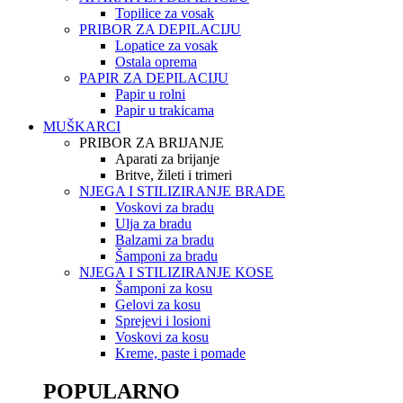
Topilice za vosak
PRIBOR ZA DEPILACIJU
Lopatice za vosak
Ostala oprema
PAPIR ZA DEPILACIJU
Papir u rolni
Papir u trakicama
MUŠKARCI
PRIBOR ZA BRIJANJE
Aparati za brijanje
Britve, žileti i trimeri
NJEGA I STILIZIRANJE BRADE
Voskovi za bradu
Ulja za bradu
Balzami za bradu
Šamponi za bradu
NJEGA I STILIZIRANJE KOSE
Šamponi za kosu
Gelovi za kosu
Sprejevi i losioni
Voskovi za kosu
Kreme, paste i pomade
POPULARNO