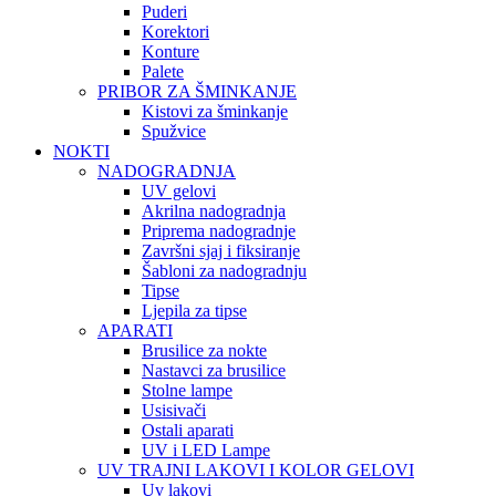
Puderi
Korektori
Konture
Palete
PRIBOR ZA ŠMINKANJE
Kistovi za šminkanje
Spužvice
NOKTI
NADOGRADNJA
UV gelovi
Akrilna nadogradnja
Priprema nadogradnje
Završni sjaj i fiksiranje
Šabloni za nadogradnju
Tipse
Ljepila za tipse
APARATI
Brusilice za nokte
Nastavci za brusilice
Stolne lampe
Usisivači
Ostali aparati
UV i LED Lampe
UV TRAJNI LAKOVI I KOLOR GELOVI
Uv lakovi