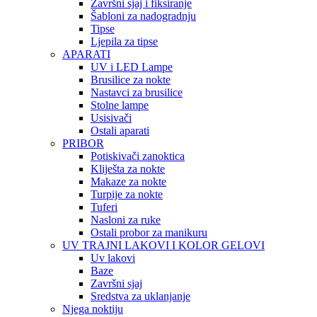
Završni sjaj i fiksiranje
Šabloni za nadogradnju
Tipse
Ljepila za tipse
APARATI
UV i LED Lampe
Brusilice za nokte
Nastavci za brusilice
Stolne lampe
Usisivači
Ostali aparati
PRIBOR
Potiskivači zanoktica
Kliješta za nokte
Makaze za nokte
Turpije za nokte
Tuferi
Nasloni za ruke
Ostali probor za manikuru
UV TRAJNI LAKOVI I KOLOR GELOVI
Uv lakovi
Baze
Završni sjaj
Sredstva za uklanjanje
Njega noktiju