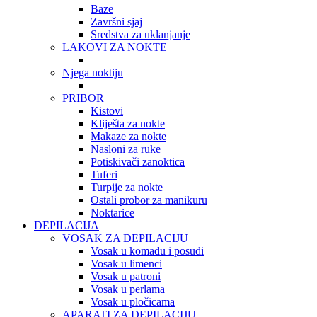
Baze
Završni sjaj
Sredstva za uklanjanje
LAKOVI ZA NOKTE
Njega noktiju
PRIBOR
Kistovi
Kliješta za nokte
Makaze za nokte
Nasloni za ruke
Potiskivači zanoktica
Tuferi
Turpije za nokte
Ostali probor za manikuru
Noktarice
DEPILACIJA
VOSAK ZA DEPILACIJU
Vosak u komadu i posudi
Vosak u limenci
Vosak u patroni
Vosak u perlama
Vosak u pločicama
APARATI ZA DEPILACIJU