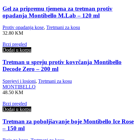
Gel za pripremu tjemena za tretman protiv
opadanja Montibello M.Lab – 120 ml
Protiv opadanja kose
,
Tretmani za kosu
32.80
KM
Brzi pregled
Dodaj u korpu
Tretman u spreju protiv kovrčanja Montibello
Decode Zero – 200 ml
Sprejevi i losioni
,
Tretmani za kosu
MONTIBELLO
48.50
KM
Brzi pregled
Dodaj u korpu
Tretman za poboljšavanje boje Montibello Ice Rose
– 150 ml