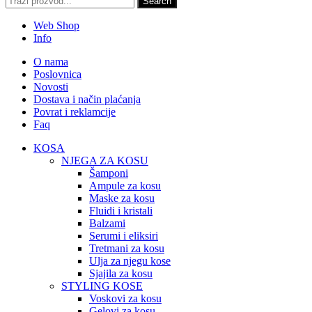
Search
Web Shop
Info
O nama
Poslovnica
Novosti
Dostava i način plaćanja
Povrat i reklamcije
Faq
KOSA
NJEGA ZA KOSU
Šamponi
Ampule za kosu
Maske za kosu
Fluidi i kristali
Balzami
Serumi i eliksiri
Tretmani za kosu
Ulja za njegu kose
Sjajila za kosu
STYLING KOSE
Voskovi za kosu
Gelovi za kosu