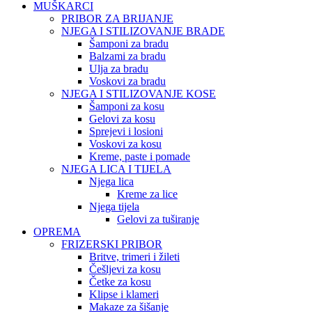
MUŠKARCI
PRIBOR ZA BRIJANJE
NJEGA I STILIZOVANJE BRADE
Šamponi za bradu
Balzami za bradu
Ulja za bradu
Voskovi za bradu
NJEGA I STILIZOVANJE KOSE
Šamponi za kosu
Gelovi za kosu
Sprejevi i losioni
Voskovi za kosu
Kreme, paste i pomade
NJEGA LICA I TIJELA
Njega lica
Kreme za lice
Njega tijela
Gelovi za tuširanje
OPREMA
FRIZERSKI PRIBOR
Britve, trimeri i žileti
Češljevi za kosu
Četke za kosu
Klipse i klameri
Makaze za šišanje