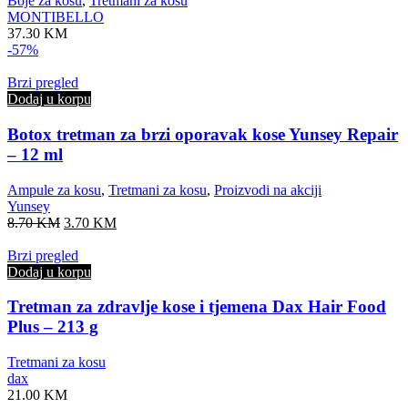
Boje za kosu
,
Tretmani za kosu
MONTIBELLO
37.30
KM
-57%
Brzi pregled
Dodaj u korpu
Botox tretman za brzi oporavak kose Yunsey Repair
– 12 ml
Ampule za kosu
,
Tretmani za kosu
,
Proizvodi na akciji
Yunsey
Original
Current
8.70
KM
3.70
KM
price
price
was:
is:
Brzi pregled
8.70 KM.
3.70 KM.
Dodaj u korpu
Tretman za zdravlje kose i tjemena Dax Hair Food
Plus – 213 g
Tretmani za kosu
dax
21.00
KM