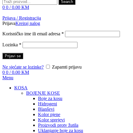
Search
0
0
/
0.00
KM
Prijava / Registracija
Prijava
Kreiraj nalog
Korisničko ime ili email adresa
*
Lozinka
*
Prijavi se
Ne sjećate se lozinke?
Zapamti prijavu
0
0
/
0.00
KM
Menu
KOSA
BOJENJE KOSE
Boje za kosu
Hidrogeni
Blanševi
Kolor pjene
Kolor sprejevi
Proizvodi protv žutila
Uklanjanje boje za kosu