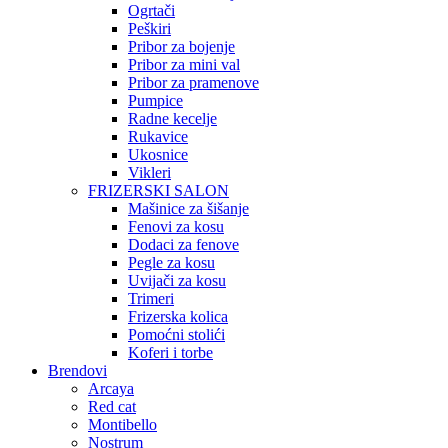
Ogrtači
Peškiri
Pribor za bojenje
Pribor za mini val
Pribor za pramenove
Pumpice
Radne kecelje
Rukavice
Ukosnice
Vikleri
FRIZERSKI SALON
Mašinice za šišanje
Fenovi za kosu
Dodaci za fenove
Pegle za kosu
Uvijači za kosu
Trimeri
Frizerska kolica
Pomoćni stolići
Koferi i torbe
Brendovi
Arcaya
Red cat
Montibello
Nostrum