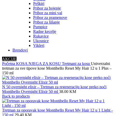
Peškiri
Pribor za bojenje
Pribor za mini val
Pribor za pramenove
Pribor za šišanje
Pumpice
Radne kecelje
Rukavice
Ukosnice
Vikleri
Brendovi
AKCIJE
Početna
KOSA
NJEGA ZA KOSU
Tretmani za kosu
Univerzalni
tretman za sve tipove kose Montibello Reset My Hair 12 u 1 Plus –
150 ml
N 50 overnight elixir – Tretman za regeneraciju kose preko noći
Montibello Overnight Elixir 50 ml
38.00
KM
Back to products
Tretman za oporavak kose Montibello Reset My Hair 12 u 1 Light -
150 ml
29.40
KM