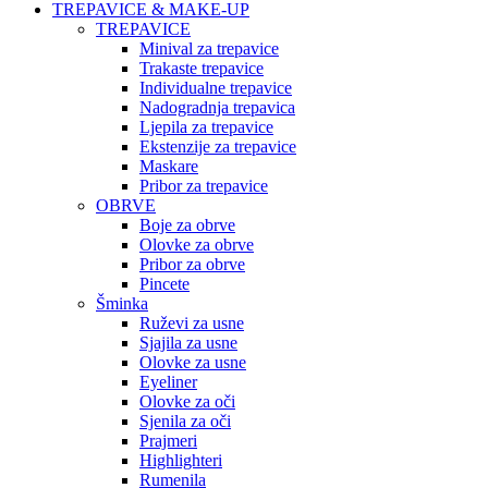
TREPAVICE & MAKE-UP
TREPAVICE
Minival za trepavice
Trakaste trepavice
Individualne trepavice
Nadogradnja trepavica
Ljepila za trepavice
Ekstenzije za trepavice
Maskare
Pribor za trepavice
OBRVE
Boje za obrve
Olovke za obrve
Pribor za obrve
Pincete
Šminka
Ruževi za usne
Sjajila za usne
Olovke za usne
Eyeliner
Olovke za oči
Sjenila za oči
Prajmeri
Highlighteri
Rumenila