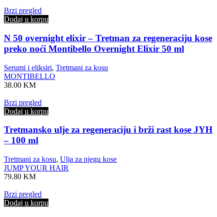
Brzi pregled
Dodaj u korpu
N 50 overnight elixir – Tretman za regeneraciju kose
preko noći Montibello Overnight Elixir 50 ml
Serumi i eliksiri
,
Tretmani za kosu
MONTIBELLO
38.00
KM
Brzi pregled
Dodaj u korpu
Tretmansko ulje za regeneraciju i brži rast kose JYH
– 100 ml
Tretmani za kosu
,
Ulja za njegu kose
JUMP YOUR HAIR
79.80
KM
Brzi pregled
Dodaj u korpu