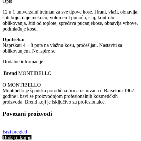
Hair
Opis
12
u
12 u 1 univerzalni tretman za sve tipove kose. Hrani, vlaži, obnavlja,
1
štiti boju, daje mekoću, volumen I punoću, sjaj, kontrolu
Plus
oblikovanja, štiti od toplote, sprečava pucanjekose, obnavlja vrhove,
-
podmlađuje kosu.
150
Upotreba:
ml
Naprskati 4 – 8 puta na vlažnu kosu, pročešljati. Nastaviti sa
količina
oblikovanjem. Ne ispire se.
Dodatne informacije
Brend
MONTIBELLO
O MONTIBELLO
Montibello je španska porodična firma osnovana u Barseloni 1967.
godine i bavi se proizvodnjom profesionalnih kozmetičkih
proizvoda. Brend koji je isključivo za profesionalce.
Povezani proizvodi
Brzi pregled
Dodaj u korpu