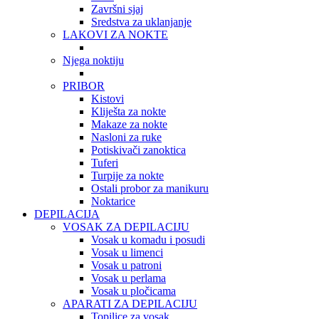
Završni sjaj
Sredstva za uklanjanje
LAKOVI ZA NOKTE
Njega noktiju
PRIBOR
Kistovi
Kliješta za nokte
Makaze za nokte
Nasloni za ruke
Potiskivači zanoktica
Tuferi
Turpije za nokte
Ostali probor za manikuru
Noktarice
DEPILACIJA
VOSAK ZA DEPILACIJU
Vosak u komadu i posudi
Vosak u limenci
Vosak u patroni
Vosak u perlama
Vosak u pločicama
APARATI ZA DEPILACIJU
Topilice za vosak