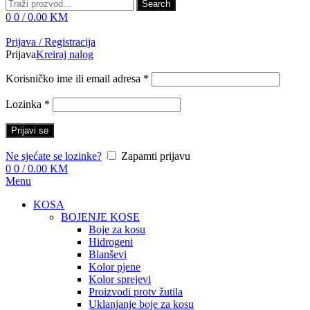
Search
0
0
/
0.00
KM
Prijava / Registracija
Prijava
Kreiraj nalog
Korisničko ime ili email adresa
*
Lozinka
*
Prijavi se
Ne sjećate se lozinke?
Zapamti prijavu
0
0
/
0.00
KM
Menu
KOSA
BOJENJE KOSE
Boje za kosu
Hidrogeni
Blanševi
Kolor pjene
Kolor sprejevi
Proizvodi protv žutila
Uklanjanje boje za kosu