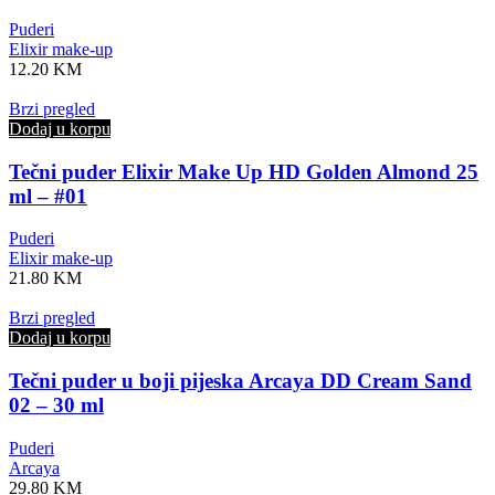
Puderi
Elixir make-up
12.20
KM
Brzi pregled
Dodaj u korpu
Tečni puder Elixir Make Up HD Golden Almond 25
ml – #01
Puderi
Elixir make-up
21.80
KM
Brzi pregled
Dodaj u korpu
Tečni puder u boji pijeska Arcaya DD Cream Sand
02 – 30 ml
Puderi
Arcaya
29.80
KM