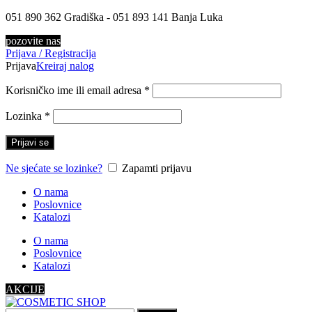
051 890 362 Gradiška - 051 893 141 Banja Luka
pozovite nas
Prijava / Registracija
Prijava
Kreiraj nalog
Korisničko ime ili email adresa
*
Lozinka
*
Prijavi se
Ne sjećate se lozinke?
Zapamti prijavu
O nama
Poslovnice
Katalozi
O nama
Poslovnice
Katalozi
AKCIJE