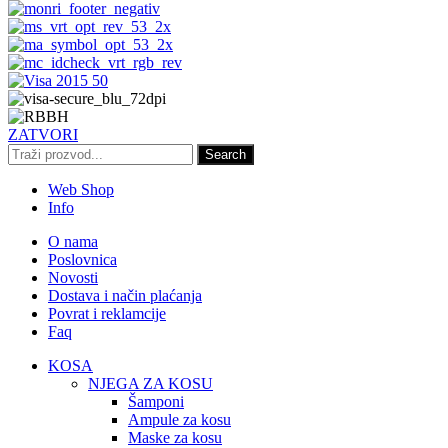
ZATVORI
Search
Web Shop
Info
O nama
Poslovnica
Novosti
Dostava i način plaćanja
Povrat i reklamcije
Faq
KOSA
NJEGA ZA KOSU
Šamponi
Ampule za kosu
Maske za kosu