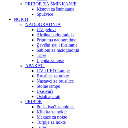
PRIBOR ZA ŠMINKANJE
Kistovi za šminkanje
Spužvice
NOKTI
NADOGRADNJA
UV gelovi
Akrilna nadogradnja
Priprema nadogradnje
Završni sjaj i fiksiranje
Šabloni za nadogradnju
Tipse
Ljepila za tipse
APARATI
UV i LED Lampe
Brusilice za nokte
Nastavci za brusilice
Stolne lampe
Usisivači
Ostali aparati
PRIBOR
Potiskivači zanoktica
Kliješta za nokte
Makaze za nokte
Turpije za nokte
Tuferi