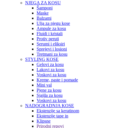
NJEGA ZA KOSU
Šamponi
Maske
Balzami
Ulja za njegu kose
Ampule za kosu
Fluidi i kristali
Protiv peruti
Serumi i eliksiri
Sprejevi i losioni
Tretmani za kosu
STYLING KOSE
Gelovi za kosu
Lakovi za kosu
Voskovi za kosu
Kreme, paste i pomade
Mini val
Pjene za kosu
Sjajila za kosu
Voskovi za kosu
NADOGRADNJA KOSE
Ekstenzije sa keratinom
Ekstenzije tape in
Klipsne
Prirodni repovi