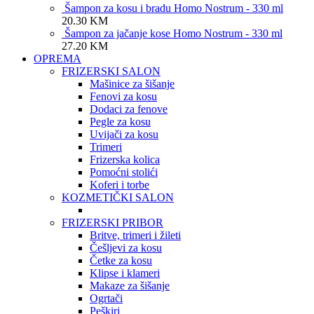
Šampon za kosu i bradu Homo Nostrum - 330 ml
20.30
KM
Šampon za jačanje kose Homo Nostrum - 330 ml
27.20
KM
OPREMA
FRIZERSKI SALON
Mašinice za šišanje
Fenovi za kosu
Dodaci za fenove
Pegle za kosu
Uvijači za kosu
Trimeri
Frizerska kolica
Pomoćni stolići
Koferi i torbe
KOZMETIČKI SALON
FRIZERSKI PRIBOR
Britve, trimeri i žileti
Češljevi za kosu
Četke za kosu
Klipse i klameri
Makaze za šišanje
Ogrtači
Peškiri