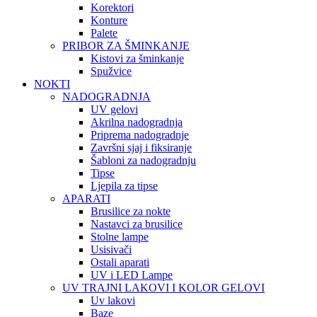
Korektori
Konture
Palete
PRIBOR ZA ŠMINKANJE
Kistovi za šminkanje
Spužvice
NOKTI
NADOGRADNJA
UV gelovi
Akrilna nadogradnja
Priprema nadogradnje
Završni sjaj i fiksiranje
Šabloni za nadogradnju
Tipse
Ljepila za tipse
APARATI
Brusilice za nokte
Nastavci za brusilice
Stolne lampe
Usisivači
Ostali aparati
UV i LED Lampe
UV TRAJNI LAKOVI I KOLOR GELOVI
Uv lakovi
Baze