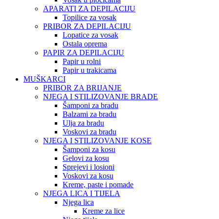
APARATI ZA DEPILACIJU
Topilice za vosak
PRIBOR ZA DEPILACIJU
Lopatice za vosak
Ostala oprema
PAPIR ZA DEPILACIJU
Papir u rolni
Papir u trakicama
MUŠKARCI
PRIBOR ZA BRIJANJE
NJEGA I STILIZOVANJE BRADE
Šamponi za bradu
Balzami za bradu
Ulja za bradu
Voskovi za bradu
NJEGA I STILIZOVANJE KOSE
Šamponi za kosu
Gelovi za kosu
Sprejevi i losioni
Voskovi za kosu
Kreme, paste i pomade
NJEGA LICA I TIJELA
Njega lica
Kreme za lice