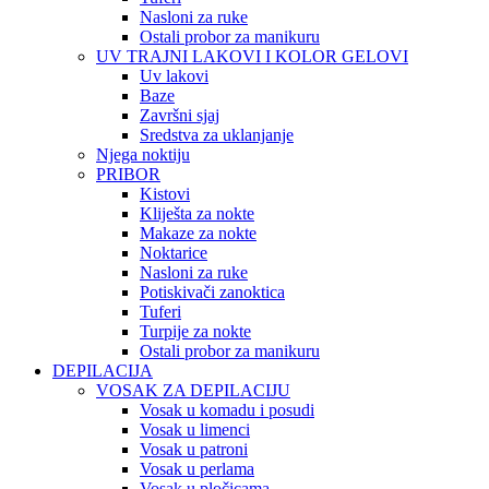
Nasloni za ruke
Ostali probor za manikuru
UV TRAJNI LAKOVI I KOLOR GELOVI
Uv lakovi
Baze
Završni sjaj
Sredstva za uklanjanje
Njega noktiju
PRIBOR
Kistovi
Kliješta za nokte
Makaze za nokte
Noktarice
Nasloni za ruke
Potiskivači zanoktica
Tuferi
Turpije za nokte
Ostali probor za manikuru
DEPILACIJA
VOSAK ZA DEPILACIJU
Vosak u komadu i posudi
Vosak u limenci
Vosak u patroni
Vosak u perlama
Vosak u pločicama