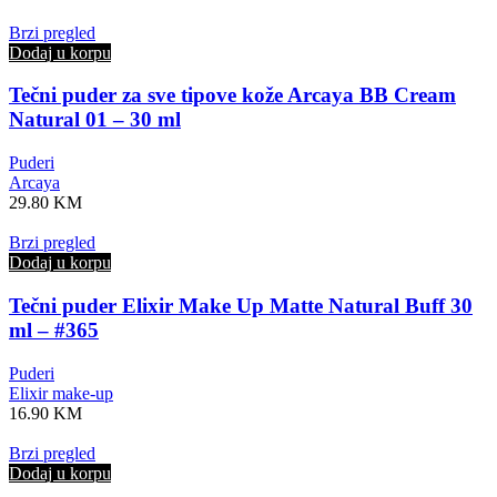
Brzi pregled
Dodaj u korpu
Tečni puder za sve tipove kože Arcaya BB Cream
Natural 01 – 30 ml
Puderi
Arcaya
29.80
KM
Brzi pregled
Dodaj u korpu
Tečni puder Elixir Make Up Matte Natural Buff 30
ml – #365
Puderi
Elixir make-up
16.90
KM
Brzi pregled
Dodaj u korpu