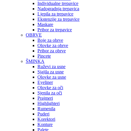
Individualne trepavice
Nadogradnja trepavica
Ljepila za trepavice
Ekstenzije za trepavice
Maskare
Pribor za trepavice
OBRVE
Boje za obrve
Olovke za obrve
Pribor za obrve
Pincete
ŠMINKA
Ruževi za usne
Sjajila za usne
Olovke za usne
Eyeliner
Olovke za oči
Sjenila za oči
Prajmeri
Highlighteri
Rumenila
Puderi
Korektori
Konture
Palete