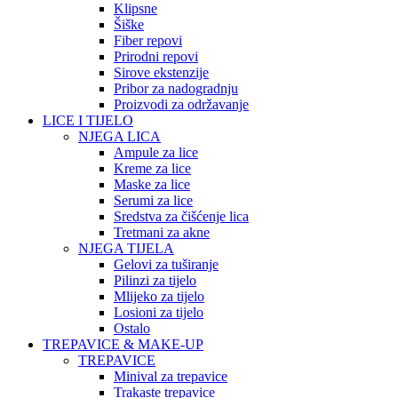
Klipsne
Šiške
Fiber repovi
Prirodni repovi
Sirove ekstenzije
Pribor za nadogradnju
Proizvodi za održavanje
LICE I TIJELO
NJEGA LICA
Ampule za lice
Kreme za lice
Maske za lice
Serumi za lice
Sredstva za čišćenje lica
Tretmani za akne
NJEGA TIJELA
Gelovi za tuširanje
Pilinzi za tijelo
Mlijeko za tijelo
Losioni za tijelo
Ostalo
TREPAVICE & MAKE-UP
TREPAVICE
Minival za trepavice
Trakaste trepavice