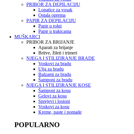
PRIBOR ZA DEPILACIJU
Lopatice za vosak
Ostala oprema
PAPIR ZA DEPILACIJU
Papir u rolni
Papir u trakicama
MUŠKARCI
PRIBOR ZA BRIJANJE
Aparati za brijanje
Britve, žileti i trimeri
NJEGA I STILIZIRANJE BRADE
Voskovi za bradu
Ulja za bradu
Balzami za bradu
Šamponi za bradu
NJEGA I STILIZIRANJE KOSE
Šamponi za kosu
Gelovi za kosu
Sprejevi i losioni
Voskovi za kosu
Kreme, paste i pomade
POPULARNO