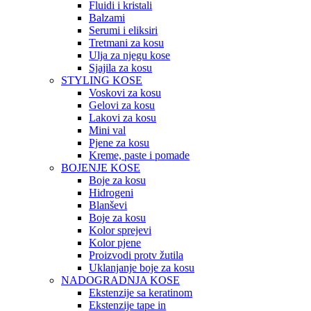
Fluidi i kristali
Balzami
Serumi i eliksiri
Tretmani za kosu
Ulja za njegu kose
Sjajila za kosu
STYLING KOSE
Voskovi za kosu
Gelovi za kosu
Lakovi za kosu
Mini val
Pjene za kosu
Kreme, paste i pomade
BOJENJE KOSE
Boje za kosu
Hidrogeni
Blanševi
Boje za kosu
Kolor sprejevi
Kolor pjene
Proizvodi protv žutila
Uklanjanje boje za kosu
NADOGRADNJA KOSE
Ekstenzije sa keratinom
Ekstenzije tape in