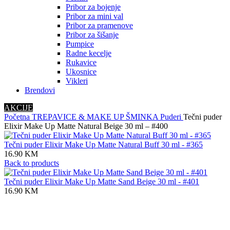
Pribor za bojenje
Pribor za mini val
Pribor za pramenove
Pribor za šišanje
Pumpice
Radne kecelje
Rukavice
Ukosnice
Vikleri
Brendovi
AKCIJE
Početna
TREPAVICE & MAKE UP
ŠMINKA
Puderi
Tečni puder
Elixir Make Up Matte Natural Beige 30 ml – #400
Tečni puder Elixir Make Up Matte Natural Buff 30 ml - #365
16.90
KM
Back to products
Tečni puder Elixir Make Up Matte Sand Beige 30 ml - #401
16.90
KM
Click to enlarge