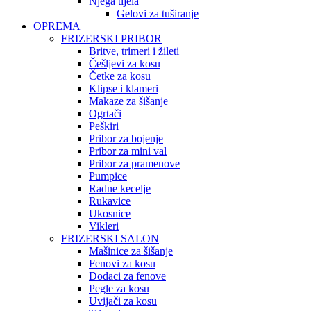
Njega tijela
Gelovi za tuširanje
OPREMA
FRIZERSKI PRIBOR
Britve, trimeri i žileti
Češljevi za kosu
Četke za kosu
Klipse i klameri
Makaze za šišanje
Ogrtači
Peškiri
Pribor za bojenje
Pribor za mini val
Pribor za pramenove
Pumpice
Radne kecelje
Rukavice
Ukosnice
Vikleri
FRIZERSKI SALON
Mašinice za šišanje
Fenovi za kosu
Dodaci za fenove
Pegle za kosu
Uvijači za kosu