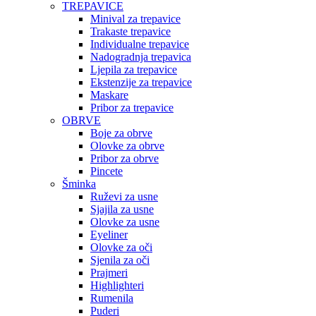
TREPAVICE
Minival za trepavice
Trakaste trepavice
Individualne trepavice
Nadogradnja trepavica
Ljepila za trepavice
Ekstenzije za trepavice
Maskare
Pribor za trepavice
OBRVE
Boje za obrve
Olovke za obrve
Pribor za obrve
Pincete
Šminka
Ruževi za usne
Sjajila za usne
Olovke za usne
Eyeliner
Olovke za oči
Sjenila za oči
Prajmeri
Highlighteri
Rumenila
Puderi