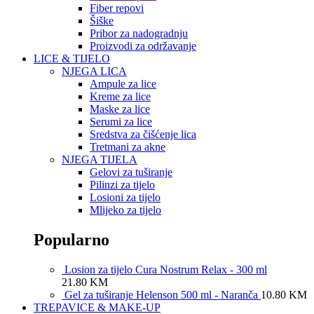
Fiber repovi
Šiške
Pribor za nadogradnju
Proizvodi za održavanje
LICE & TIJELO
NJEGA LICA
Ampule za lice
Kreme za lice
Maske za lice
Serumi za lice
Sredstva za čišćenje lica
Tretmani za akne
NJEGA TIJELA
Gelovi za tuširanje
Pilinzi za tijelo
Losioni za tijelo
Mlijeko za tijelo
Popularno
Losion za tijelo Cura Nostrum Relax - 300 ml
21.80
KM
Gel za tuširanje Helenson 500 ml - Naranča
10.80
KM
TREPAVICE & MAKE-UP