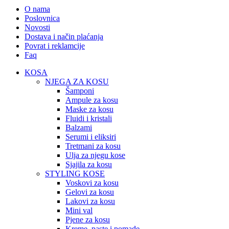
O nama
Poslovnica
Novosti
Dostava i način plaćanja
Povrat i reklamcije
Faq
KOSA
NJEGA ZA KOSU
Šamponi
Ampule za kosu
Maske za kosu
Fluidi i kristali
Balzami
Serumi i eliksiri
Tretmani za kosu
Ulja za njegu kose
Sjajila za kosu
STYLING KOSE
Voskovi za kosu
Gelovi za kosu
Lakovi za kosu
Mini val
Pjene za kosu
Kreme, paste i pomade