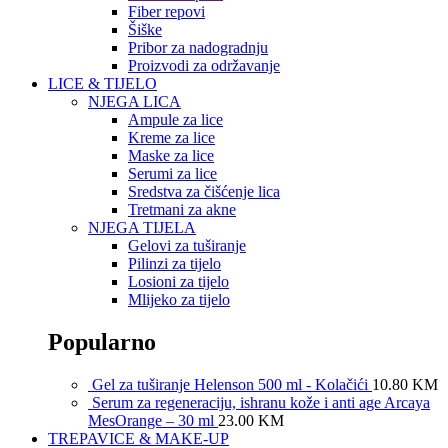
Fiber repovi
Šiške
Pribor za nadogradnju
Proizvodi za održavanje
LICE & TIJELO
NJEGA LICA
Ampule za lice
Kreme za lice
Maske za lice
Serumi za lice
Sredstva za čišćenje lica
Tretmani za akne
NJEGA TIJELA
Gelovi za tuširanje
Pilinzi za tijelo
Losioni za tijelo
Mlijeko za tijelo
Popularno
Gel za tuširanje Helenson 500 ml - Kolačići
10.80
KM
Serum za regeneraciju, ishranu kože i anti age Arcaya
MesOrange – 30 ml
23.00
KM
TREPAVICE & MAKE-UP