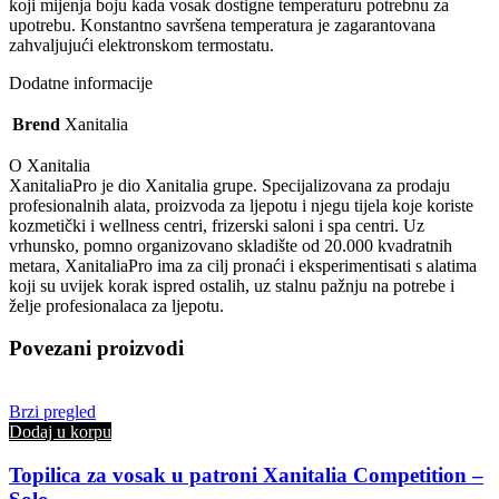
koji mijenja boju kada vosak dostigne temperaturu potrebnu za
upotrebu. Konstantno savršena temperatura je zagarantovana
zahvaljujući elektronskom termostatu.
Dodatne informacije
Brend
Xanitalia
O Xanitalia
XanitaliaPro je dio Xanitalia grupe. Specijalizovana za prodaju
profesionalnih alata, proizvoda za ljepotu i njegu tijela koje koriste
kozmetički i wellness centri, frizerski saloni i spa centri. Uz
vrhunsko, pomno organizovano skladište od 20.000 kvadratnih
metara, XanitaliaPro ima za cilj pronaći i eksperimentisati s alatima
koji su uvijek korak ispred ostalih, uz stalnu pažnju na potrebe i
želje profesionalaca za ljepotu.
Povezani proizvodi
Brzi pregled
Dodaj u korpu
Topilica za vosak u patroni Xanitalia Competition –