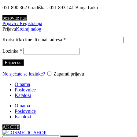
051 890 362 Gradiška - 051 893 141 Banja Luka
pozovite nas
Prijava / Registracija
Prijava
Kreiraj nalog
Korisničko ime ili email adresa
*
Lozinka
*
Prijavi se
Ne sjećate se lozinke?
Zapamti prijavu
O nama
Poslovnice
Katalozi
O nama
Poslovnice
Katalozi
AKCIJE