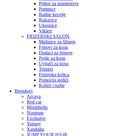
Pribor za pramenove
Pumpice
Radne kecelje
Rukavice
Ukosnice
Vikleri
FRIZERSKI SALON
Mašinice za šišanje
Fenovi za kosu
Dodaci za fenove
Pegle za kosu
Uvijači za kosu
Trimeri
Frizerska kolica
Pomoćni stolići
Koferi i torbe
Brendovi
Arcaya
Red cat
Montibello
Nostrum
Exclusive
Yunsey
Xanitalia
JUMP YOUR HAIR