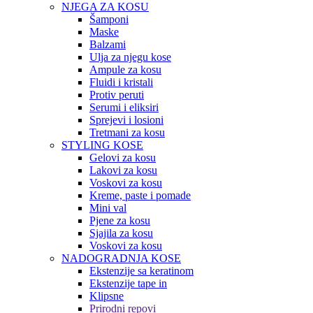
NJEGA ZA KOSU
Šamponi
Maske
Balzami
Ulja za njegu kose
Ampule za kosu
Fluidi i kristali
Protiv peruti
Serumi i eliksiri
Sprejevi i losioni
Tretmani za kosu
STYLING KOSE
Gelovi za kosu
Lakovi za kosu
Voskovi za kosu
Kreme, paste i pomade
Mini val
Pjene za kosu
Sjajila za kosu
Voskovi za kosu
NADOGRADNJA KOSE
Ekstenzije sa keratinom
Ekstenzije tape in
Klipsne
Prirodni repovi