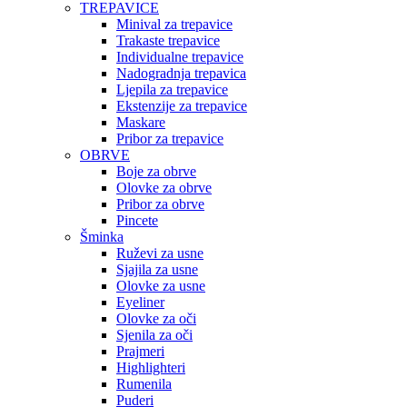
TREPAVICE
Minival za trepavice
Trakaste trepavice
Individualne trepavice
Nadogradnja trepavica
Ljepila za trepavice
Ekstenzije za trepavice
Maskare
Pribor za trepavice
OBRVE
Boje za obrve
Olovke za obrve
Pribor za obrve
Pincete
Šminka
Ruževi za usne
Sjajila za usne
Olovke za usne
Eyeliner
Olovke za oči
Sjenila za oči
Prajmeri
Highlighteri
Rumenila
Puderi