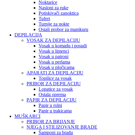
Noktarice
Nasloni za ruke
Potiskivači zanoktica
Tuferi
Turpije za nokte
Ostali probor za manikuru
DEPILACIJA
VOSAK ZA DEPILACIJU
Vosak u komadu i posudi
Vosak u limenci
Vosak u patroni
Vosak u perlama
Vosak u pločicama
APARATI ZA DEPILACIJU
Topilice za vosak
PRIBOR ZA DEPILACIJU
Lopatice za vosak
Ostala oprema
PAPIR ZA DEPILACIJU
Papir u rolni
Papir u trakicama
MUŠKARCI
PRIBOR ZA BRIJANJE
NJEGA I STILIZOVANJE BRADE
Šamponi za bradu