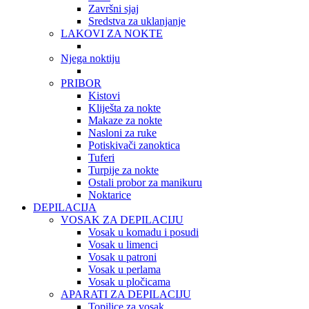
Završni sjaj
Sredstva za uklanjanje
LAKOVI ZA NOKTE
Njega noktiju
PRIBOR
Kistovi
Kliješta za nokte
Makaze za nokte
Nasloni za ruke
Potiskivači zanoktica
Tuferi
Turpije za nokte
Ostali probor za manikuru
Noktarice
DEPILACIJA
VOSAK ZA DEPILACIJU
Vosak u komadu i posudi
Vosak u limenci
Vosak u patroni
Vosak u perlama
Vosak u pločicama
APARATI ZA DEPILACIJU
Topilice za vosak