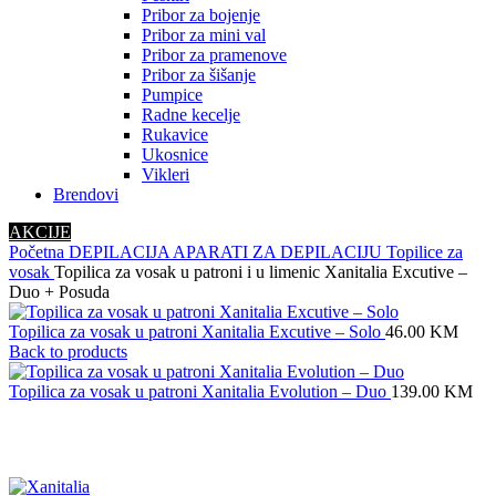
Pribor za bojenje
Pribor za mini val
Pribor za pramenove
Pribor za šišanje
Pumpice
Radne kecelje
Rukavice
Ukosnice
Vikleri
Brendovi
AKCIJE
Početna
DEPILACIJA
APARATI ZA DEPILACIJU
Topilice za
vosak
Topilica za vosak u patroni i u limenic Xanitalia Excutive –
Duo + Posuda
Topilica za vosak u patroni Xanitalia Excutive – Solo
46.00
KM
Back to products
Topilica za vosak u patroni Xanitalia Evolution – Duo
139.00
KM
Click to enlarge