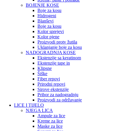
BOJENJE KOSE
Boje za kosu
Hidrogeni
Blanševi
Boje za kosu
Kolor sprejevi
Kolor pjene
Proizvodi protv žutila
Uklanjanje boje za kosu
NADOGRADNJA KOSE
Ekstenzije sa keratinom
Ekstenzije tape in
Klipsne
Šiške
Fiber repovi
Prirodni repovi
Sirove ekstenzije
Pribor za nadogradnju
Proizvodi za održavanje
LICE I TIJELO
NJEGA LICA
Ampule za lice
Kreme za lice
Maske za lice