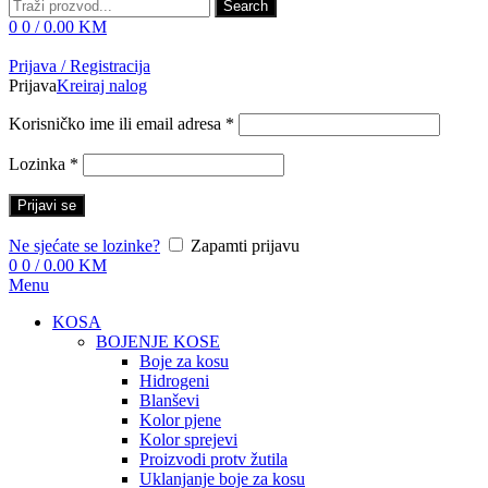
Search
0
0
/
0.00
KM
Prijava / Registracija
Prijava
Kreiraj nalog
Korisničko ime ili email adresa
*
Lozinka
*
Prijavi se
Ne sjećate se lozinke?
Zapamti prijavu
0
0
/
0.00
KM
Menu
KOSA
BOJENJE KOSE
Boje za kosu
Hidrogeni
Blanševi
Kolor pjene
Kolor sprejevi
Proizvodi protv žutila
Uklanjanje boje za kosu