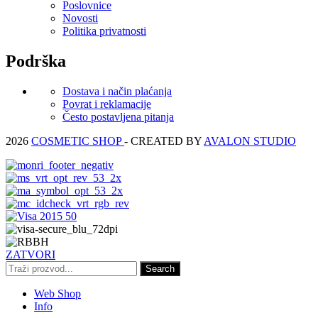
Poslovnice
Novosti
Politika privatnosti
Podrška
Dostava i način plaćanja
Povrat i reklamacije
Često postavljena pitanja
2026
COSMETIC SHOP
- CREATED BY
AVALON STUDIO
ZATVORI
Search
Web Shop
Info