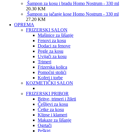
Šampon za kosu i bradu Homo Nostrum - 330 ml
20.30
KM
Šampon za jačanje kose Homo Nostrum - 330 ml
27.20
KM
OPREMA
FRIZERSKI SALON
Mašinice za šišanje
Fenovi za kosu
Dodaci za fenove
Pegle za kosu
Uvijači za kosu
Trimeri
Frizerska kolica
Pomoćni stolići
Koferi i torbe
KOZMETIČKI SALON
FRIZERSKI PRIBOR
Britve, trimeri i žileti
Češljevi za kosu
Četke za kosu
Klipse i klameri
Makaze za šišanje
Ogrtači
Peškiri