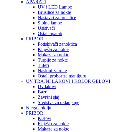
APARATI
UV i LED Lampe
Brusilice za nokte
Nastavci za brusilice
Stolne lampe
Usisivači
Ostali aparati
PRIBOR
Potiskivači zanoktica
Kliješta za nokte
Makaze za nokte
Turpije za nokte
Tuferi
Nasloni za ruke
Ostali probor za manikuru
UV TRAJNI LAKOVI I KOLOR GELOVI
Uv lakovi
Baze
Završni sjaj
Sredstva za uklanjanje
Njega noktiju
PRIBOR
Kistovi
Kliješta za nokte
Makaze za nokte