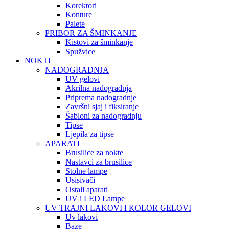
Korektori
Konture
Palete
PRIBOR ZA ŠMINKANJE
Kistovi za šminkanje
Spužvice
NOKTI
NADOGRADNJA
UV gelovi
Akrilna nadogradnja
Priprema nadogradnje
Završni sjaj i fiksiranje
Šabloni za nadogradnju
Tipse
Ljepila za tipse
APARATI
Brusilice za nokte
Nastavci za brusilice
Stolne lampe
Usisivači
Ostali aparati
UV i LED Lampe
UV TRAJNI LAKOVI I KOLOR GELOVI
Uv lakovi
Baze