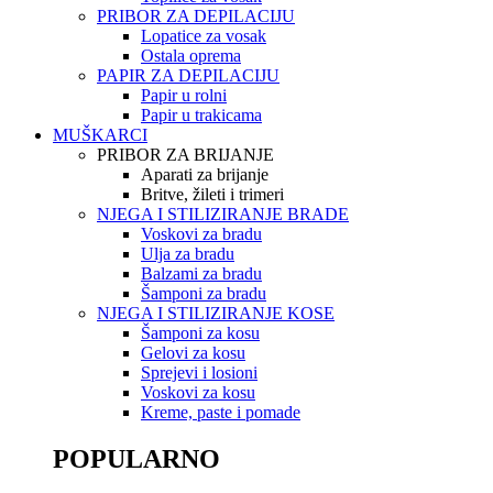
PRIBOR ZA DEPILACIJU
Lopatice za vosak
Ostala oprema
PAPIR ZA DEPILACIJU
Papir u rolni
Papir u trakicama
MUŠKARCI
PRIBOR ZA BRIJANJE
Aparati za brijanje
Britve, žileti i trimeri
NJEGA I STILIZIRANJE BRADE
Voskovi za bradu
Ulja za bradu
Balzami za bradu
Šamponi za bradu
NJEGA I STILIZIRANJE KOSE
Šamponi za kosu
Gelovi za kosu
Sprejevi i losioni
Voskovi za kosu
Kreme, paste i pomade
POPULARNO