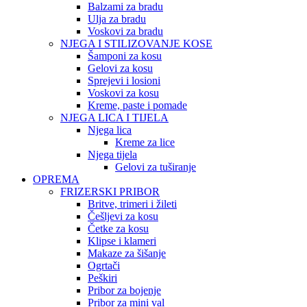
Balzami za bradu
Ulja za bradu
Voskovi za bradu
NJEGA I STILIZOVANJE KOSE
Šamponi za kosu
Gelovi za kosu
Sprejevi i losioni
Voskovi za kosu
Kreme, paste i pomade
NJEGA LICA I TIJELA
Njega lica
Kreme za lice
Njega tijela
Gelovi za tuširanje
OPREMA
FRIZERSKI PRIBOR
Britve, trimeri i žileti
Češljevi za kosu
Četke za kosu
Klipse i klameri
Makaze za šišanje
Ogrtači
Peškiri
Pribor za bojenje
Pribor za mini val