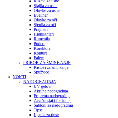
Ruževi za usne
Sjajila za usne
Olovke za usne
Eyeliner
Olovke za oči
Sjenila za oči
Prajmeri
Highlighteri
Rumenila
Puderi
Korektori
Konture
Palete
PRIBOR ZA ŠMINKANJE
Kistovi za šminkanje
Spužvice
NOKTI
NADOGRADNJA
UV gelovi
Akrilna nadogradnja
Priprema nadogradnje
Završni sjaj i fiksiranje
Šabloni za nadogradnju
Tipse
Ljepila za tipse