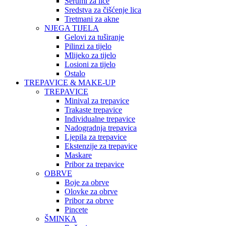
Serumi za lice
Sredstva za čišćenje lica
Tretmani za akne
NJEGA TIJELA
Gelovi za tuširanje
Pilinzi za tijelo
Mlijeko za tijelo
Losioni za tijelo
Ostalo
TREPAVICE & MAKE-UP
TREPAVICE
Minival za trepavice
Trakaste trepavice
Individualne trepavice
Nadogradnja trepavica
Ljepila za trepavice
Ekstenzije za trepavice
Maskare
Pribor za trepavice
OBRVE
Boje za obrve
Olovke za obrve
Pribor za obrve
Pincete
ŠMINKA