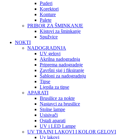
Puderi
Korektori
Konture
Palete
PRIBOR ZA ŠMINKANJE
Kistovi za šminkanje
Spužvice
NOKTI
NADOGRADNJA
UV gelovi
Akrilna nadogradnja
Priprema nadogradnje
Završni sjaj i fiksiranje
Šabloni za nadogradnju
Tipse
Ljepila za tipse
APARATI
Brusilice za nokte
Nastavci za brusilice
Stolne lampe
Usisivači
Ostali aparati
UV i LED Lampe
UV TRAJNI LAKOVI I KOLOR GELOVI
Uv lakovi