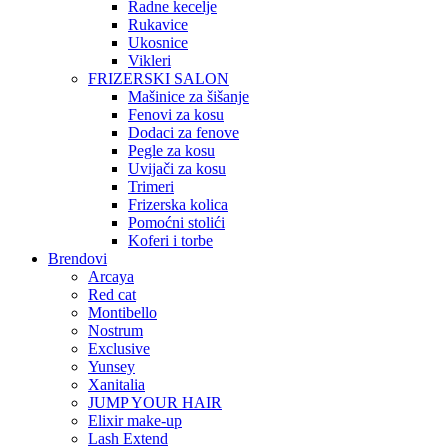
Radne kecelje
Rukavice
Ukosnice
Vikleri
FRIZERSKI SALON
Mašinice za šišanje
Fenovi za kosu
Dodaci za fenove
Pegle za kosu
Uvijači za kosu
Trimeri
Frizerska kolica
Pomoćni stolići
Koferi i torbe
Brendovi
Arcaya
Red cat
Montibello
Nostrum
Exclusive
Yunsey
Xanitalia
JUMP YOUR HAIR
Elixir make-up
Lash Extend