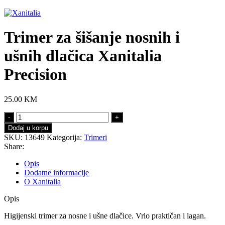
Click to enlarge
Trimer za šišanje nosnih i
ušnih dlačica Xanitalia
Precision
25.00
KM
Trimer
za
Dodaj u korpu
šišanje
SKU:
13649
Kategorija:
Trimeri
nosnih
Share:
i
ušnih
Opis
dlačica
Dodatne informacije
Xanitalia
O Xanitalia
Precision
količina
Opis
Higijenski trimer za nosne i ušne dlačice. Vrlo praktičan i lagan.