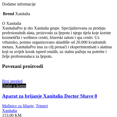
Dodatne informacije
Brend
Xanitalia
O Xanitalia
XanitaliaPro je dio Xanitalia grupe. Specijalizovana za prodaju
profesionalnih alata, proizvoda za ljepotu i njegu tijela koje koriste
kozmetički i wellness centri, frizerski saloni i spa centri. Uz
vrhunsko, pomno organizovano skladište od 20.000 kvadratnih
metara, XanitaliaPro ima za cilj pronaći i eksperimentisati s alatima
koji su uvijek korak ispred ostalih, uz stalnu pažnju na potrebe i
želje profesionalaca za ljepotu.
Povezani proizvodi
Brzi pregled
Dodaj u korpu
Aparat za brijanje Xanitalia Doctor Shave 0
Mašinice za šišanje
,
Trimeri
Xanitalia
153.00
KM