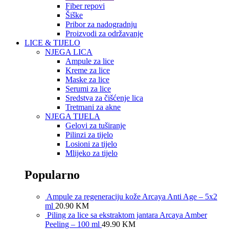
Fiber repovi
Šiške
Pribor za nadogradnju
Proizvodi za održavanje
LICE & TIJELO
NJEGA LICA
Ampule za lice
Kreme za lice
Maske za lice
Serumi za lice
Sredstva za čišćenje lica
Tretmani za akne
NJEGA TIJELA
Gelovi za tuširanje
Pilinzi za tijelo
Losioni za tijelo
Mlijeko za tijelo
Popularno
Ampule za regeneraciju kože Arcaya Anti Age – 5x2
ml
20.90
KM
Piling za lice sa ekstraktom jantara Arcaya Amber
Peeling – 100 ml
49.90
KM