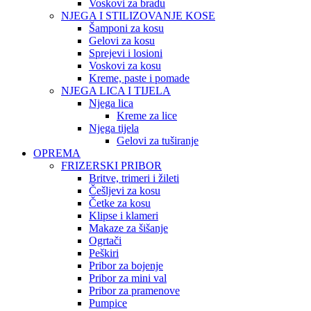
Voskovi za bradu
NJEGA I STILIZOVANJE KOSE
Šamponi za kosu
Gelovi za kosu
Sprejevi i losioni
Voskovi za kosu
Kreme, paste i pomade
NJEGA LICA I TIJELA
Njega lica
Kreme za lice
Njega tijela
Gelovi za tuširanje
OPREMA
FRIZERSKI PRIBOR
Britve, trimeri i žileti
Češljevi za kosu
Četke za kosu
Klipse i klameri
Makaze za šišanje
Ogrtači
Peškiri
Pribor za bojenje
Pribor za mini val
Pribor za pramenove
Pumpice