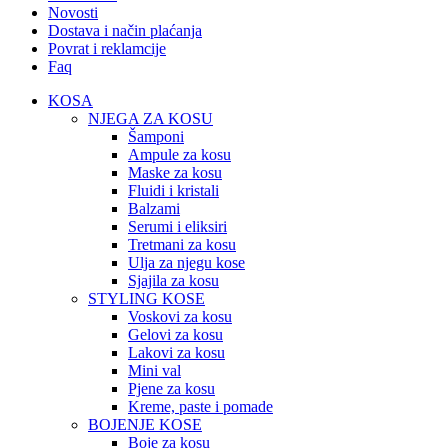
Novosti
Dostava i način plaćanja
Povrat i reklamcije
Faq
KOSA
NJEGA ZA KOSU
Šamponi
Ampule za kosu
Maske za kosu
Fluidi i kristali
Balzami
Serumi i eliksiri
Tretmani za kosu
Ulja za njegu kose
Sjajila za kosu
STYLING KOSE
Voskovi za kosu
Gelovi za kosu
Lakovi za kosu
Mini val
Pjene za kosu
Kreme, paste i pomade
BOJENJE KOSE
Boje za kosu