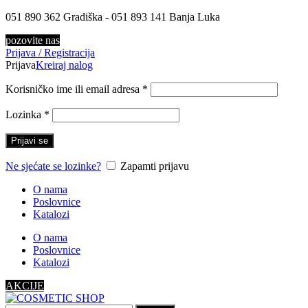
051 890 362 Gradiška - 051 893 141 Banja Luka
pozovite nas
Prijava / Registracija
Prijava
Kreiraj nalog
Korisničko ime ili email adresa
*
Lozinka
*
Prijavi se
Ne sjećate se lozinke?
Zapamti prijavu
O nama
Poslovnice
Katalozi
O nama
Poslovnice
Katalozi
AKCIJE