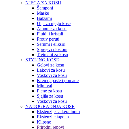
NJEGA ZA KOSU
Šamponi
Maske
Balzami
Ulja za njegu kose
Ampule za kosu
Fluidi i kristali
Protiv peruti
Serumi i eliksiri
Sprejevi i losioni
Tretmani za kosu
STYLING KOSE
Gelovi za kosu
Lakovi za kosu
Voskovi za kosu
Kreme, paste i pomade
Mini val
Pjene za kosu
Sjajila za kosu
Voskovi za kosu
NADOGRADNJA KOSE
Ekstenzije sa keratinom
Ekstenzije tape in
Klipsne
Prirodni repovi