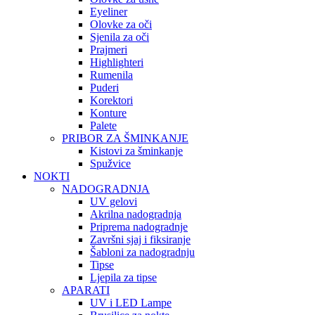
Eyeliner
Olovke za oči
Sjenila za oči
Prajmeri
Highlighteri
Rumenila
Puderi
Korektori
Konture
Palete
PRIBOR ZA ŠMINKANJE
Kistovi za šminkanje
Spužvice
NOKTI
NADOGRADNJA
UV gelovi
Akrilna nadogradnja
Priprema nadogradnje
Završni sjaj i fiksiranje
Šabloni za nadogradnju
Tipse
Ljepila za tipse
APARATI
UV i LED Lampe