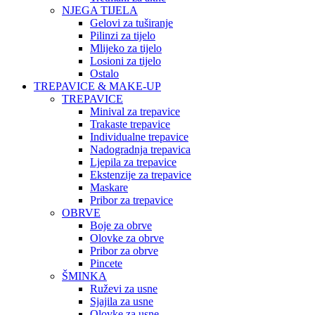
NJEGA TIJELA
Gelovi za tuširanje
Pilinzi za tijelo
Mlijeko za tijelo
Losioni za tijelo
Ostalo
TREPAVICE & MAKE-UP
TREPAVICE
Minival za trepavice
Trakaste trepavice
Individualne trepavice
Nadogradnja trepavica
Ljepila za trepavice
Ekstenzije za trepavice
Maskare
Pribor za trepavice
OBRVE
Boje za obrve
Olovke za obrve
Pribor za obrve
Pincete
ŠMINKA
Ruževi za usne
Sjajila za usne
Olovke za usne