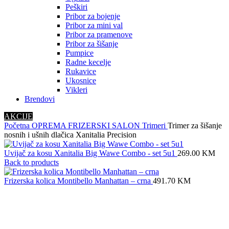
Peškiri
Pribor za bojenje
Pribor za mini val
Pribor za pramenove
Pribor za šišanje
Pumpice
Radne kecelje
Rukavice
Ukosnice
Vikleri
Brendovi
AKCIJE
Početna
OPREMA
FRIZERSKI SALON
Trimeri
Trimer za šišanje
nosnih i ušnih dlačica Xanitalia Precision
Uvijač za kosu Xanitalia Big Wawe Combo - set 5u1
269.00
KM
Back to products
Frizerska kolica Montibello Manhattan – crna
491.70
KM