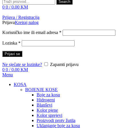
Search
0
0
/
0.00
KM
Prijava / Registracija
Prijava
Kreiraj nalog
Korisničko ime ili email adresa
*
Lozinka
*
Prijavi se
Ne sjećate se lozinke?
Zapamti prijavu
0
0
/
0.00
KM
Menu
KOSA
BOJENJE KOSE
Boje za kosu
Hidrogeni
Blanševi
Kolor pjene
Kolor sprejevi
Proizvodi protv žutila
Uklanjanje boje za kosu