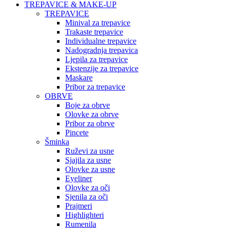
TREPAVICE & MAKE-UP
TREPAVICE
Minival za trepavice
Trakaste trepavice
Individualne trepavice
Nadogradnja trepavica
Ljepila za trepavice
Ekstenzije za trepavice
Maskare
Pribor za trepavice
OBRVE
Boje za obrve
Olovke za obrve
Pribor za obrve
Pincete
Šminka
Ruževi za usne
Sjajila za usne
Olovke za usne
Eyeliner
Olovke za oči
Sjenila za oči
Prajmeri
Highlighteri
Rumenila