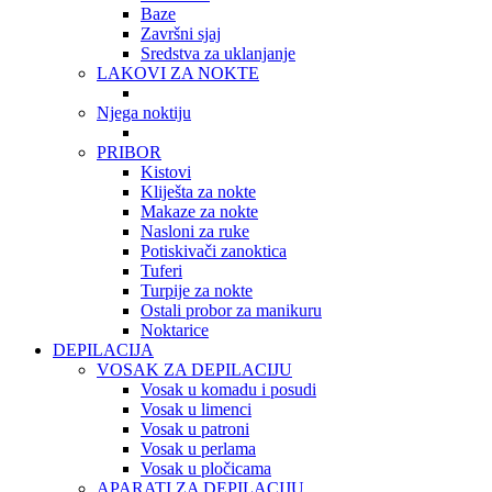
Baze
Završni sjaj
Sredstva za uklanjanje
LAKOVI ZA NOKTE
Njega noktiju
PRIBOR
Kistovi
Kliješta za nokte
Makaze za nokte
Nasloni za ruke
Potiskivači zanoktica
Tuferi
Turpije za nokte
Ostali probor za manikuru
Noktarice
DEPILACIJA
VOSAK ZA DEPILACIJU
Vosak u komadu i posudi
Vosak u limenci
Vosak u patroni
Vosak u perlama
Vosak u pločicama
APARATI ZA DEPILACIJU