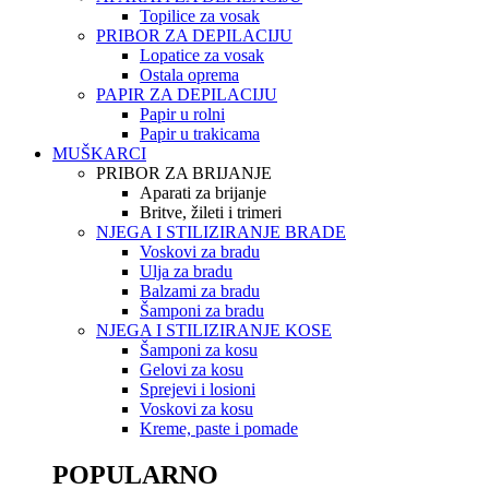
Topilice za vosak
PRIBOR ZA DEPILACIJU
Lopatice za vosak
Ostala oprema
PAPIR ZA DEPILACIJU
Papir u rolni
Papir u trakicama
MUŠKARCI
PRIBOR ZA BRIJANJE
Aparati za brijanje
Britve, žileti i trimeri
NJEGA I STILIZIRANJE BRADE
Voskovi za bradu
Ulja za bradu
Balzami za bradu
Šamponi za bradu
NJEGA I STILIZIRANJE KOSE
Šamponi za kosu
Gelovi za kosu
Sprejevi i losioni
Voskovi za kosu
Kreme, paste i pomade
POPULARNO