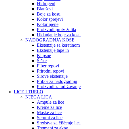
Hidrogeni
Blanševi
Boje za kosu
Kolor sprejevi
Kolor pjene
Proizvodi protv žutila
Uklanjanje boje za kosu
NADOGRADNJA KOSE
Ekstenzije sa keratinom
Ekstenzije tape in
Klipsne
Šiške
Fiber repovi
Prirodni repovi
Sirove ekstenzije
Pribor za nadogradnju
Proizvodi za održavanje
LICE I TIJELO
NJEGA LICA
Ampule za lice
Kreme za lice
Maske za lice
Serumi za lice
Sredstva za čišćenje lica
Tretmani za akne