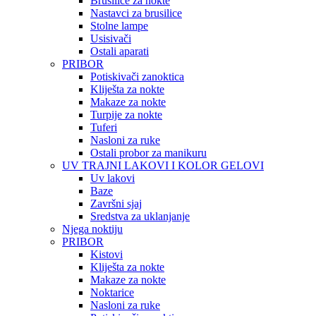
Brusilice za nokte
Nastavci za brusilice
Stolne lampe
Usisivači
Ostali aparati
PRIBOR
Potiskivači zanoktica
Kliješta za nokte
Makaze za nokte
Turpije za nokte
Tuferi
Nasloni za ruke
Ostali probor za manikuru
UV TRAJNI LAKOVI I KOLOR GELOVI
Uv lakovi
Baze
Završni sjaj
Sredstva za uklanjanje
Njega noktiju
PRIBOR
Kistovi
Kliješta za nokte
Makaze za nokte
Noktarice
Nasloni za ruke