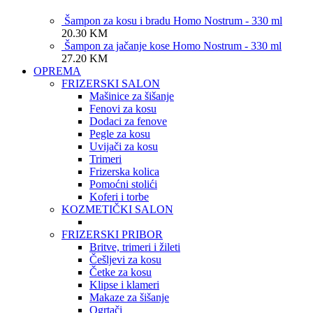
Šampon za kosu i bradu Homo Nostrum - 330 ml
20.30
KM
Šampon za jačanje kose Homo Nostrum - 330 ml
27.20
KM
OPREMA
FRIZERSKI SALON
Mašinice za šišanje
Fenovi za kosu
Dodaci za fenove
Pegle za kosu
Uvijači za kosu
Trimeri
Frizerska kolica
Pomoćni stolići
Koferi i torbe
KOZMETIČKI SALON
FRIZERSKI PRIBOR
Britve, trimeri i žileti
Češljevi za kosu
Četke za kosu
Klipse i klameri
Makaze za šišanje
Ogrtači