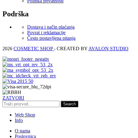
Politika privatnosti
Podrška
Dostava i način plaćanja
Povrat i reklamacije
Često postavljena pitanja
2026
COSMETIC SHOP
- CREATED BY
AVALON STUDIO
ZATVORI
Search
Web Shop
Info
O nama
Poslovnica