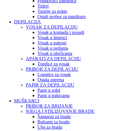
Potiskivači zanoktica
Tuferi
Turpije za nokte
Ostali probor za manikuru
DEPILACIJA
VOSAK ZA DEPILACIJU
Vosak u komadu i posudi
Vosak u limenci
Vosak u patroni
Vosak u perlama
Vosak u pločicama
APARATI ZA DEPILACIJU
Topilice za vosak
PRIBOR ZA DEPILACIJU
Lopatice za vosak
Ostala oprema
PAPIR ZA DEPILACIJU
Papir u rolni
Papir u trakicama
MUŠKARCI
PRIBOR ZA BRIJANJE
NJEGA I STILIZOVANJE BRADE
Šamponi za bradu
Balzami za bradu
Ulja za bradu