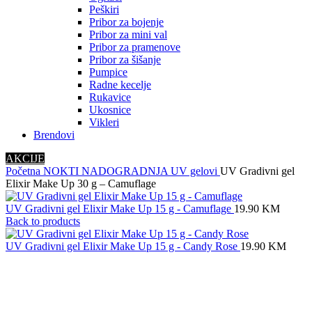
Peškiri
Pribor za bojenje
Pribor za mini val
Pribor za pramenove
Pribor za šišanje
Pumpice
Radne kecelje
Rukavice
Ukosnice
Vikleri
Brendovi
AKCIJE
Početna
NOKTI
NADOGRADNJA
UV gelovi
UV Gradivni gel
Elixir Make Up 30 g – Camuflage
UV Gradivni gel Elixir Make Up 15 g - Camuflage
19.90
KM
Back to products
UV Gradivni gel Elixir Make Up 15 g - Candy Rose
19.90
KM