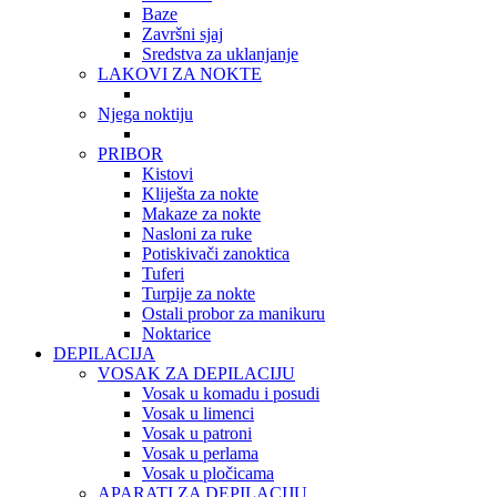
Baze
Završni sjaj
Sredstva za uklanjanje
LAKOVI ZA NOKTE
Njega noktiju
PRIBOR
Kistovi
Kliješta za nokte
Makaze za nokte
Nasloni za ruke
Potiskivači zanoktica
Tuferi
Turpije za nokte
Ostali probor za manikuru
Noktarice
DEPILACIJA
VOSAK ZA DEPILACIJU
Vosak u komadu i posudi
Vosak u limenci
Vosak u patroni
Vosak u perlama
Vosak u pločicama
APARATI ZA DEPILACIJU