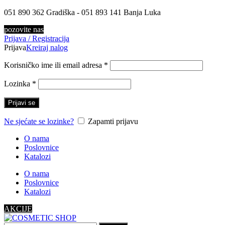
051 890 362 Gradiška - 051 893 141 Banja Luka
pozovite nas
Prijava / Registracija
Prijava
Kreiraj nalog
Korisničko ime ili email adresa
*
Lozinka
*
Prijavi se
Ne sjećate se lozinke?
Zapamti prijavu
O nama
Poslovnice
Katalozi
O nama
Poslovnice
Katalozi
AKCIJE