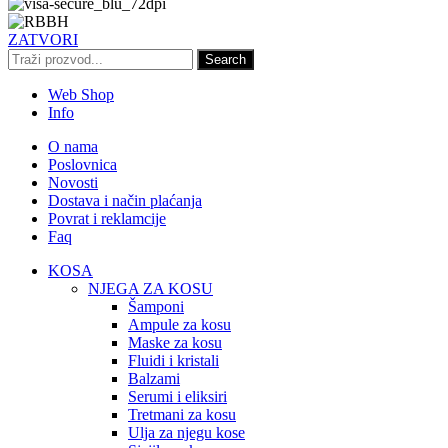
ZATVORI
Search
Web Shop
Info
O nama
Poslovnica
Novosti
Dostava i način plaćanja
Povrat i reklamcije
Faq
KOSA
NJEGA ZA KOSU
Šamponi
Ampule za kosu
Maske za kosu
Fluidi i kristali
Balzami
Serumi i eliksiri
Tretmani za kosu
Ulja za njegu kose