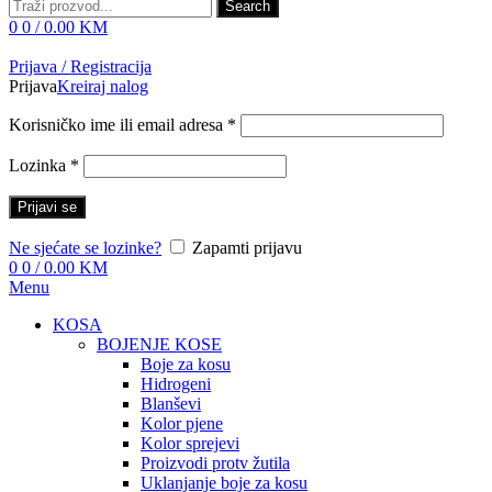
Search
0
0
/
0.00
KM
Prijava / Registracija
Prijava
Kreiraj nalog
Korisničko ime ili email adresa
*
Lozinka
*
Prijavi se
Ne sjećate se lozinke?
Zapamti prijavu
0
0
/
0.00
KM
Menu
KOSA
BOJENJE KOSE
Boje za kosu
Hidrogeni
Blanševi
Kolor pjene
Kolor sprejevi
Proizvodi protv žutila
Uklanjanje boje za kosu