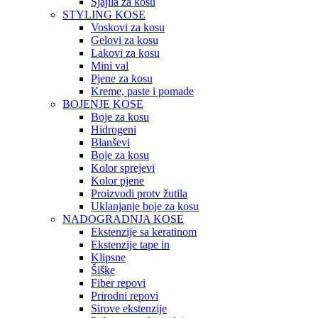
Sjajila za kosu
STYLING KOSE
Voskovi za kosu
Gelovi za kosu
Lakovi za kosu
Mini val
Pjene za kosu
Kreme, paste i pomade
BOJENJE KOSE
Boje za kosu
Hidrogeni
Blanševi
Boje za kosu
Kolor sprejevi
Kolor pjene
Proizvodi protv žutila
Uklanjanje boje za kosu
NADOGRADNJA KOSE
Ekstenzije sa keratinom
Ekstenzije tape in
Klipsne
Šiške
Fiber repovi
Prirodni repovi
Sirove ekstenzije