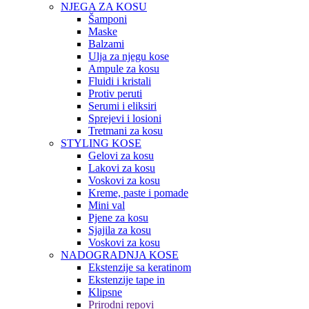
NJEGA ZA KOSU
Šamponi
Maske
Balzami
Ulja za njegu kose
Ampule za kosu
Fluidi i kristali
Protiv peruti
Serumi i eliksiri
Sprejevi i losioni
Tretmani za kosu
STYLING KOSE
Gelovi za kosu
Lakovi za kosu
Voskovi za kosu
Kreme, paste i pomade
Mini val
Pjene za kosu
Sjajila za kosu
Voskovi za kosu
NADOGRADNJA KOSE
Ekstenzije sa keratinom
Ekstenzije tape in
Klipsne
Prirodni repovi