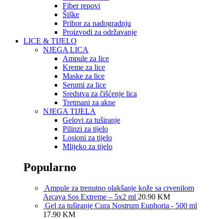
Fiber repovi
Šiške
Pribor za nadogradnju
Proizvodi za održavanje
LICE & TIJELO
NJEGA LICA
Ampule za lice
Kreme za lice
Maske za lice
Serumi za lice
Sredstva za čišćenje lica
Tretmani za akne
NJEGA TIJELA
Gelovi za tuširanje
Pilinzi za tijelo
Losioni za tijelo
Mlijeko za tijelo
Popularno
Ampule za trenutno olakšanje kože sa crvenilom
Arcaya Sos Extreme – 5x2 ml
20.90
KM
Gel za tuširanje Cura Nostrum Euphoria - 500 ml
17.90
KM