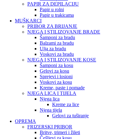
PAPIR ZA DEPILACIJU
Papir u rolni
Papir u trakicama
MUŠKARCI
PRIBOR ZA BRIJANJE
NJEGA I STILIZOVANJE BRADE
Šamponi za bradu
Balzami za bradu
Ulja za bradu
Voskovi za bradu
NJEGA I STILIZOVANJE KOSE
Šamponi za kosu
Gelovi za kosu
Sprejevi i losioni
Voskovi za kosu
Kreme, paste i pomade
NJEGA LICA I TIJELA
Njega lica
Kreme za lice
Njega tijela
Gelovi za tuširanje
OPREMA
FRIZERSKI PRIBOR
Britve, trimeri i žileti
Češljevi za kosu