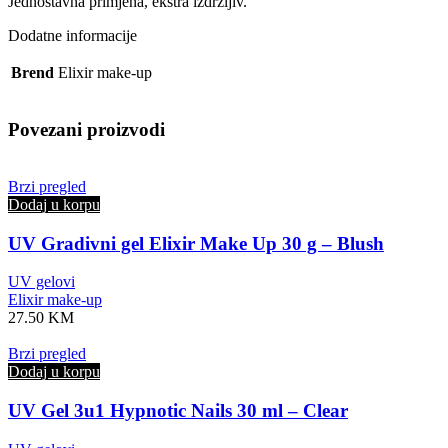
Jednostavna primjena, ekstra izdržljiv.
Dodatne informacije
Brend
Elixir make-up
Povezani proizvodi
Brzi pregled
Dodaj u korpu
UV Gradivni gel Elixir Make Up 30 g – Blush
UV gelovi
Elixir make-up
27.50
KM
Brzi pregled
Dodaj u korpu
UV Gel 3u1 Hypnotic Nails 30 ml – Clear