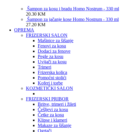
Šampon za kosu i bradu Homo Nostrum - 330 ml
20.30
KM
Šampon za jačanje kose Homo Nostrum - 330 ml
27.20
KM
OPREMA
FRIZERSKI SALON
Mašinice za šišanje
Fenovi za kosu
Dodaci za fenove
Pegle za kosu
Uvijači za kosu
Trimeri
Frizerska kolica
Pomoćni stolići
Koferi i torbe
KOZMETIČKI SALON
FRIZERSKI PRIBOR
Britve, trimeri i žileti
Češljevi za kosu
Četke za kosu
Klipse i klameri
Makaze za šišanje
Ogrtači