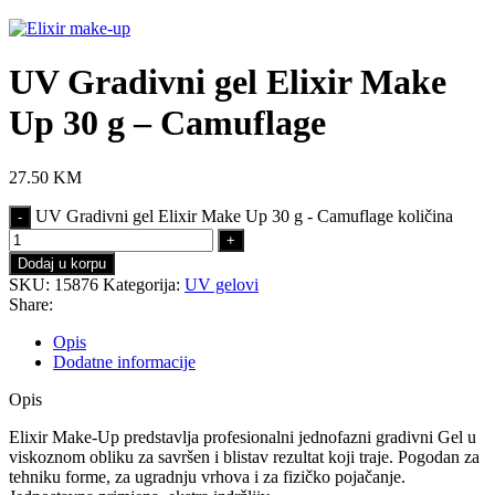
Click to enlarge
UV Gradivni gel Elixir Make
Up 30 g – Camuflage
27.50
KM
UV Gradivni gel Elixir Make Up 30 g - Camuflage količina
Dodaj u korpu
SKU:
15876
Kategorija:
UV gelovi
Share:
Opis
Dodatne informacije
Opis
Elixir Make-Up predstavlja profesionalni jednofazni gradivni Gel u
viskoznom obliku za savršen i blistav rezultat koji traje. Pogodan za
tehniku forme, za ugradnju vrhova i za fizičko pojačanje.