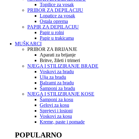
Topilice za vosak
PRIBOR ZA DEPILACIJU
Lopatice za vosak
Ostala oprema
PAPIR ZA DEPILACIJU
Papir u rolni
Papir u trakicama
MUŠKARCI
PRIBOR ZA BRIJANJE
Aparati za brijanje
Britve, žileti i trimeri
NJEGA I STILIZIRANJE BRADE
Voskovi za bradu
Ulja za bradu
Balzami za bradu
Šamponi za bradu
NJEGA I STILIZIRANJE KOSE
Šamponi za kosu
Gelovi za kosu
Sprejevi i losioni
Voskovi za kosu
Kreme, paste i pomade
POPULARNO