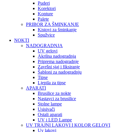
Puderi
Korektori
Konture
Palete
PRIBOR ZA ŠMINKANJE
Kistovi za šminkanje
Spužvice
NOKTI
NADOGRADNJA
UV gelovi
Akrilna nadogradnja
Priprema nadogradnje
Završni sjaj i fiksiranje
Šabloni za nadogradnju
Tipse
Ljepila za tipse
APARATI
Brusilice za nokte
Nastavci za brusilice
Stolne lampe
Usisivači
Ostali aparati
UV i LED Lampe
UV TRAJNI LAKOVI I KOLOR GELOVI
Uv lakovi