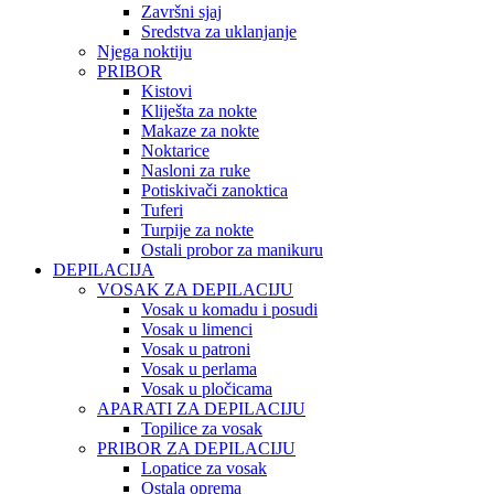
Završni sjaj
Sredstva za uklanjanje
Njega noktiju
PRIBOR
Kistovi
Kliješta za nokte
Makaze za nokte
Noktarice
Nasloni za ruke
Potiskivači zanoktica
Tuferi
Turpije za nokte
Ostali probor za manikuru
DEPILACIJA
VOSAK ZA DEPILACIJU
Vosak u komadu i posudi
Vosak u limenci
Vosak u patroni
Vosak u perlama
Vosak u pločicama
APARATI ZA DEPILACIJU
Topilice za vosak
PRIBOR ZA DEPILACIJU
Lopatice za vosak
Ostala oprema