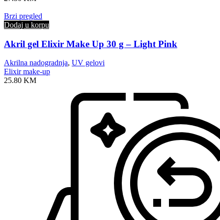
Brzi pregled
Dodaj u korpu
Akril gel Elixir Make Up 30 g – Light Pink
Akrilna nadogradnja
,
UV gelovi
Elixir make-up
25.80
KM