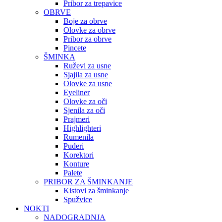
Pribor za trepavice
OBRVE
Boje za obrve
Olovke za obrve
Pribor za obrve
Pincete
ŠMINKA
Ruževi za usne
Sjajila za usne
Olovke za usne
Eyeliner
Olovke za oči
Sjenila za oči
Prajmeri
Highlighteri
Rumenila
Puderi
Korektori
Konture
Palete
PRIBOR ZA ŠMINKANJE
Kistovi za šminkanje
Spužvice
NOKTI
NADOGRADNJA