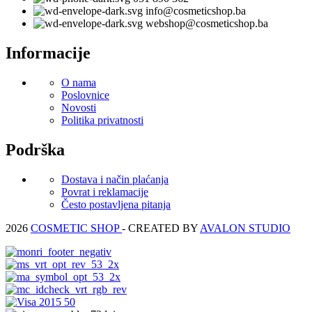
info@cosmeticshop.ba
webshop@cosmeticshop.ba
Informacije
O nama
Poslovnice
Novosti
Politika privatnosti
Podrška
Dostava i način plaćanja
Povrat i reklamacije
Često postavljena pitanja
2026
COSMETIC SHOP
- CREATED BY
AVALON STUDIO