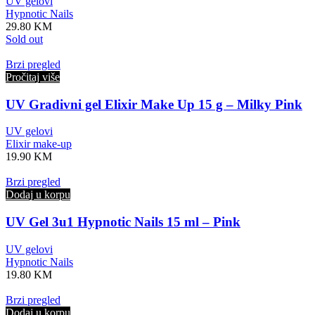
UV gelovi
Hypnotic Nails
29.80
KM
Sold out
Brzi pregled
Pročitaj više
UV Gradivni gel Elixir Make Up 15 g – Milky Pink
UV gelovi
Elixir make-up
19.90
KM
Brzi pregled
Dodaj u korpu
UV Gel 3u1 Hypnotic Nails 15 ml – Pink
UV gelovi
Hypnotic Nails
19.80
KM
Brzi pregled
Dodaj u korpu