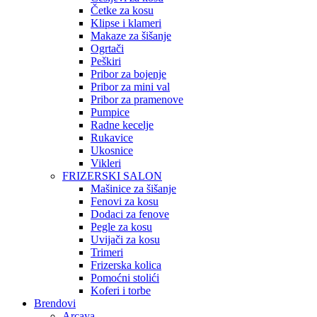
Četke za kosu
Klipse i klameri
Makaze za šišanje
Ogrtači
Peškiri
Pribor za bojenje
Pribor za mini val
Pribor za pramenove
Pumpice
Radne kecelje
Rukavice
Ukosnice
Vikleri
FRIZERSKI SALON
Mašinice za šišanje
Fenovi za kosu
Dodaci za fenove
Pegle za kosu
Uvijači za kosu
Trimeri
Frizerska kolica
Pomoćni stolići
Koferi i torbe
Brendovi
Arcaya