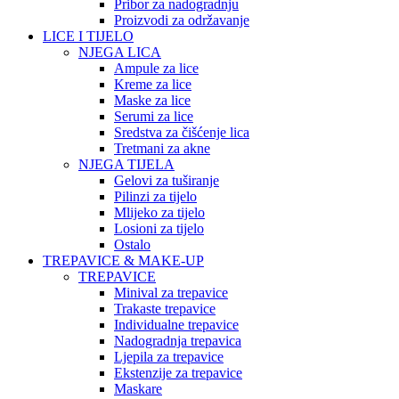
Pribor za nadogradnju
Proizvodi za održavanje
LICE I TIJELO
NJEGA LICA
Ampule za lice
Kreme za lice
Maske za lice
Serumi za lice
Sredstva za čišćenje lica
Tretmani za akne
NJEGA TIJELA
Gelovi za tuširanje
Pilinzi za tijelo
Mlijeko za tijelo
Losioni za tijelo
Ostalo
TREPAVICE & MAKE-UP
TREPAVICE
Minival za trepavice
Trakaste trepavice
Individualne trepavice
Nadogradnja trepavica
Ljepila za trepavice
Ekstenzije za trepavice
Maskare