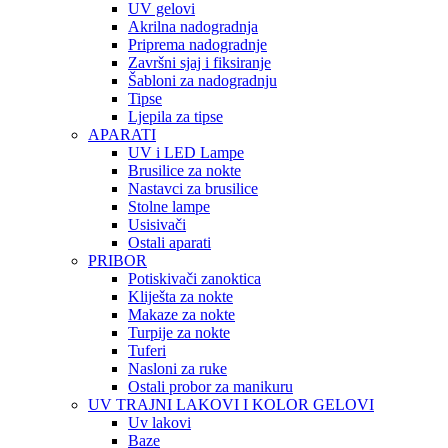
UV gelovi
Akrilna nadogradnja
Priprema nadogradnje
Završni sjaj i fiksiranje
Šabloni za nadogradnju
Tipse
Ljepila za tipse
APARATI
UV i LED Lampe
Brusilice za nokte
Nastavci za brusilice
Stolne lampe
Usisivači
Ostali aparati
PRIBOR
Potiskivači zanoktica
Kliješta za nokte
Makaze za nokte
Turpije za nokte
Tuferi
Nasloni za ruke
Ostali probor za manikuru
UV TRAJNI LAKOVI I KOLOR GELOVI
Uv lakovi
Baze