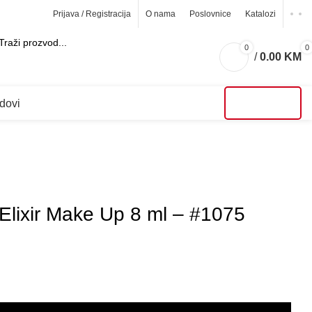
Prijava / Registracija
O nama
Poslovnice
Katalozi
0
0
/
0.00
KM
ARCH
dovi
AKCIJE
Elixir Make Up 8 ml – #1075