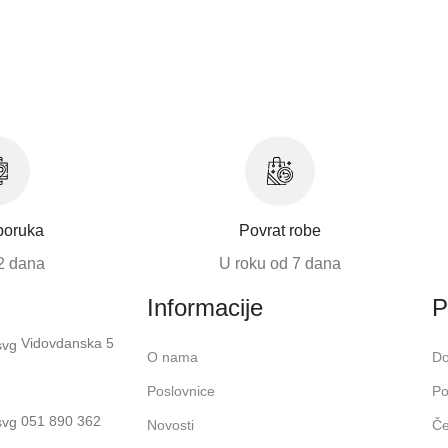
poruka
Povrat robe
2 dana
U roku od 7 dana
Informacije
P
Vidovdanska 5
O nama
Do
Poslovnice
Po
051 890 362
Novosti
Če