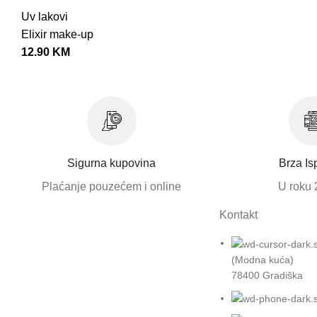
Uv lakovi
Elixir make-up
12.90
KM
Sigurna kupovina
Brza Is
Plaćanje pouzećem i online
U roku 
Kontakt
(Modna kuća)
78400 Gradiška