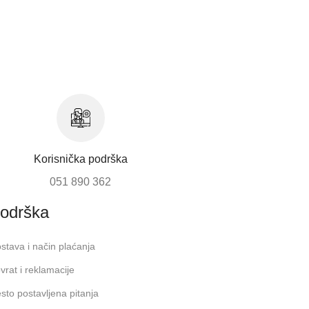
Korisnička podrška
051 890 362
odrška
stava i način plaćanja
vrat i reklamacije
sto postavljena pitanja