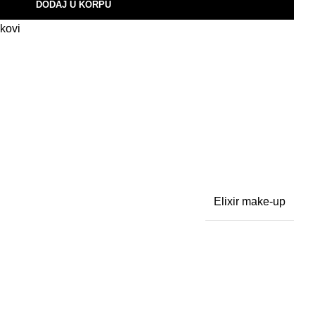
DODAJ U KORPU
kovi
Elixir make-up