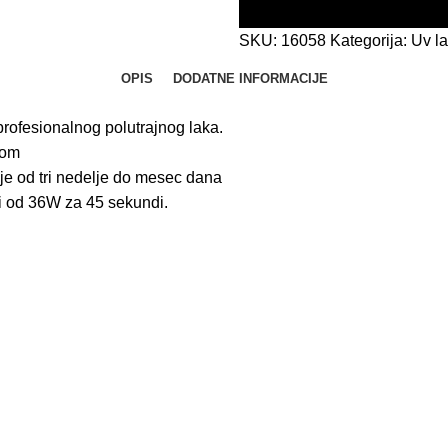
SKU:
16058
Kategorija:
Uv la
OPIS
DODATNE INFORMACIJE
profesionalnog polutrajnog laka.
nom
je od tri nedelje do mesec dana
i od 36W za 45 sekundi.