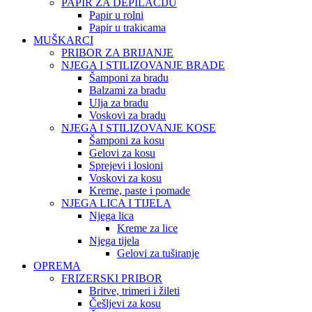
PAPIR ZA DEPILACIJU
Papir u rolni
Papir u trakicama
MUŠKARCI
PRIBOR ZA BRIJANJE
NJEGA I STILIZOVANJE BRADE
Šamponi za bradu
Balzami za bradu
Ulja za bradu
Voskovi za bradu
NJEGA I STILIZOVANJE KOSE
Šamponi za kosu
Gelovi za kosu
Sprejevi i losioni
Voskovi za kosu
Kreme, paste i pomade
NJEGA LICA I TIJELA
Njega lica
Kreme za lice
Njega tijela
Gelovi za tuširanje
OPREMA
FRIZERSKI PRIBOR
Britve, trimeri i žileti
Češljevi za kosu