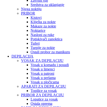
Završni sjaj
Sredstva za uklanjanje
Njega noktiju
PRIBOR
Kistovi
Kliješta za nokte
Makaze za nokte
Noktarice
Nasloni za ruke
Potiskivači zanoktica
Tuferi
Turpije za nokte
Ostali probor za manikuru
DEPILACIJA
VOSAK ZA DEPILACIJU
Vosak u komadu i posudi
Vosak u limenci
Vosak u patroni
Vosak u perlama
Vosak u pločicama
APARATI ZA DEPILACIJU
Topilice za vosak
PRIBOR ZA DEPILACIJU
Lopatice za vosak
Ostala oprema