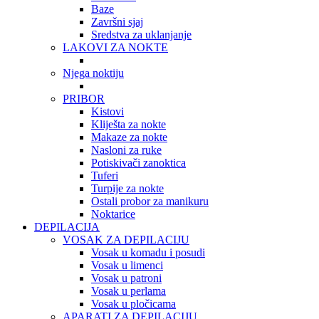
Baze
Završni sjaj
Sredstva za uklanjanje
LAKOVI ZA NOKTE
Njega noktiju
PRIBOR
Kistovi
Kliješta za nokte
Makaze za nokte
Nasloni za ruke
Potiskivači zanoktica
Tuferi
Turpije za nokte
Ostali probor za manikuru
Noktarice
DEPILACIJA
VOSAK ZA DEPILACIJU
Vosak u komadu i posudi
Vosak u limenci
Vosak u patroni
Vosak u perlama
Vosak u pločicama
APARATI ZA DEPILACIJU