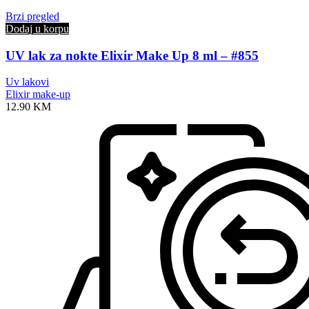
Brzi pregled
Dodaj u korpu
UV lak za nokte Elixir Make Up 8 ml – #855
Uv lakovi
Elixir make-up
12.90
KM