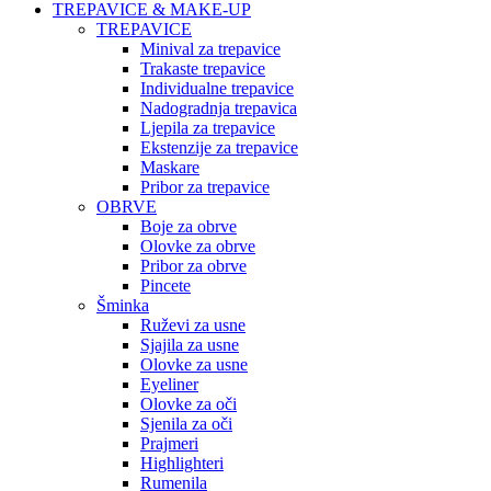
TREPAVICE & MAKE-UP
TREPAVICE
Minival za trepavice
Trakaste trepavice
Individualne trepavice
Nadogradnja trepavica
Ljepila za trepavice
Ekstenzije za trepavice
Maskare
Pribor za trepavice
OBRVE
Boje za obrve
Olovke za obrve
Pribor za obrve
Pincete
Šminka
Ruževi za usne
Sjajila za usne
Olovke za usne
Eyeliner
Olovke za oči
Sjenila za oči
Prajmeri
Highlighteri
Rumenila