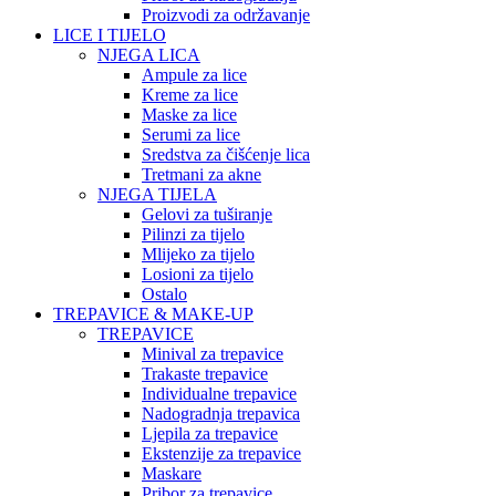
Proizvodi za održavanje
LICE I TIJELO
NJEGA LICA
Ampule za lice
Kreme za lice
Maske za lice
Serumi za lice
Sredstva za čišćenje lica
Tretmani za akne
NJEGA TIJELA
Gelovi za tuširanje
Pilinzi za tijelo
Mlijeko za tijelo
Losioni za tijelo
Ostalo
TREPAVICE & MAKE-UP
TREPAVICE
Minival za trepavice
Trakaste trepavice
Individualne trepavice
Nadogradnja trepavica
Ljepila za trepavice
Ekstenzije za trepavice
Maskare
Pribor za trepavice