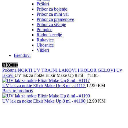
Peškiri
Pribor za bojenje
Pribor za mini val
Pribor za pramenove
Pribor za šišanje
Pumpice
Radne kecelje
Rukavice
Ukosnice
Vikleri
Brendovi
AKCIJE
Početna
NOKTI
UV TRAJNI LAKOVI I KOLOR GELOVI
Uv
lakovi
UV lak za nokte Elixir Make Up 8 ml – #1185
UV lak za nokte Elixir Make Up 8 ml - #1117
12.90
KM
Back to products
UV lak za nokte Elixir Make Up 8 ml - #1190
12.90
KM
Sold out
Click to enlarge