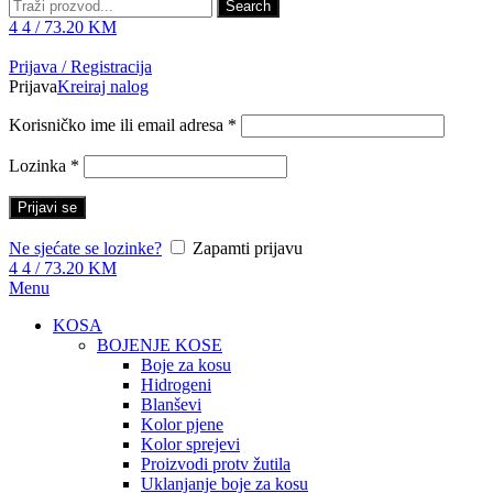
Search
4
4
/
73.20
KM
Prijava / Registracija
Prijava
Kreiraj nalog
Korisničko ime ili email adresa
*
Lozinka
*
Prijavi se
Ne sjećate se lozinke?
Zapamti prijavu
4
4
/
73.20
KM
Menu
KOSA
BOJENJE KOSE
Boje za kosu
Hidrogeni
Blanševi
Kolor pjene
Kolor sprejevi
Proizvodi protv žutila
Uklanjanje boje za kosu