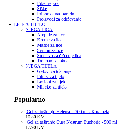
Fiber repovi
Šiške
Pribor za nadogradnju
Proizvodi za održavanje
LICE & TIJELO
NJEGA LICA
Ampule za lice
Kreme za lice
Maske za lice
Serumi za lice
Sredstva za čišćenje lica
Tretmani za akne
NJEGA TIJELA
Gelovi za tuširanje
Pilinzi za tijelo
Losioni za tijelo
Mlijeko za tijelo
Popularno
Gel za tuširanje Helenson 500 ml - Karamela
10.80
KM
Gel za tuširanje Cura Nostrum Euphoria - 500 ml
17.90
KM