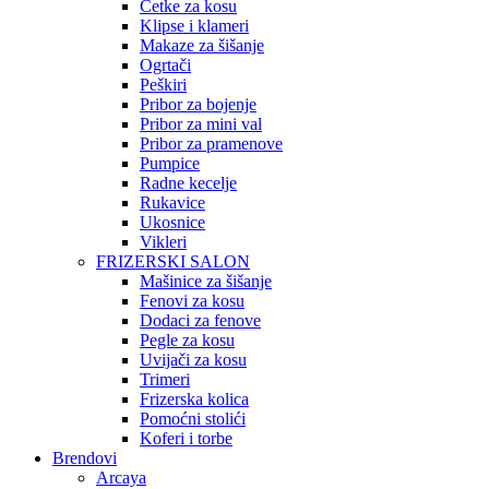
Četke za kosu
Klipse i klameri
Makaze za šišanje
Ogrtači
Peškiri
Pribor za bojenje
Pribor za mini val
Pribor za pramenove
Pumpice
Radne kecelje
Rukavice
Ukosnice
Vikleri
FRIZERSKI SALON
Mašinice za šišanje
Fenovi za kosu
Dodaci za fenove
Pegle za kosu
Uvijači za kosu
Trimeri
Frizerska kolica
Pomoćni stolići
Koferi i torbe
Brendovi
Arcaya