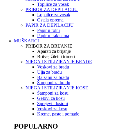
Topilice za vosak
PRIBOR ZA DEPILACIJU
Lopatice za vosak
Ostala oprema
PAPIR ZA DEPILACIJU
Papir u rolni
Papir u trakicama
MUŠKARCI
PRIBOR ZA BRIJANJE
Aparati za brijanje
Britve, žileti i trimeri
NJEGA I STILIZIRANJE BRADE
Voskovi za bradu
Ulja za bradu
Balzami za bradu
Šamponi za bradu
NJEGA I STILIZIRANJE KOSE
Šamponi za kosu
Gelovi za kosu
Sprejevi i losioni
Voskovi za kosu
Kreme, paste i pomade
POPULARNO