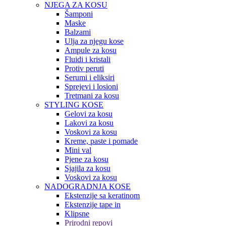
NJEGA ZA KOSU
Šamponi
Maske
Balzami
Ulja za njegu kose
Ampule za kosu
Fluidi i kristali
Protiv peruti
Serumi i eliksiri
Sprejevi i losioni
Tretmani za kosu
STYLING KOSE
Gelovi za kosu
Lakovi za kosu
Voskovi za kosu
Kreme, paste i pomade
Mini val
Pjene za kosu
Sjajila za kosu
Voskovi za kosu
NADOGRADNJA KOSE
Ekstenzije sa keratinom
Ekstenzije tape in
Klipsne
Prirodni repovi