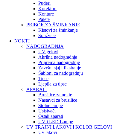
Puderi
Korektori
Konture
Palete
PRIBOR ZA ŠMINKANJE
Kistovi za šminkanje
Spužvice
NOKTI
NADOGRADNJA
UV gelovi
Akrilna nadogradnja
Priprema nadogradnje
Završni sjaj i fiksiranje
Šabloni za nadogradnju
Tipse
Ljepila za tipse
APARATI
Brusilice za nokte
Nastavci za brusilice
Stolne lampe
Usisivači
Ostali aparati
UV i LED Lampe
UV TRAJNI LAKOVI I KOLOR GELOVI
Uv lakovi