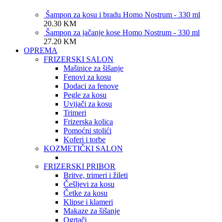
Šampon za kosu i bradu Homo Nostrum - 330 ml
20.30
KM
Šampon za jačanje kose Homo Nostrum - 330 ml
27.20
KM
OPREMA
FRIZERSKI SALON
Mašinice za šišanje
Fenovi za kosu
Dodaci za fenove
Pegle za kosu
Uvijači za kosu
Trimeri
Frizerska kolica
Pomoćni stolići
Koferi i torbe
KOZMETIČKI SALON
FRIZERSKI PRIBOR
Britve, trimeri i žileti
Češljevi za kosu
Četke za kosu
Klipse i klameri
Makaze za šišanje
Ogrtači