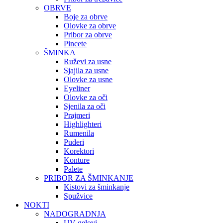
OBRVE
Boje za obrve
Olovke za obrve
Pribor za obrve
Pincete
ŠMINKA
Ruževi za usne
Sjajila za usne
Olovke za usne
Eyeliner
Olovke za oči
Sjenila za oči
Prajmeri
Highlighteri
Rumenila
Puderi
Korektori
Konture
Palete
PRIBOR ZA ŠMINKANJE
Kistovi za šminkanje
Spužvice
NOKTI
NADOGRADNJA
UV gelovi