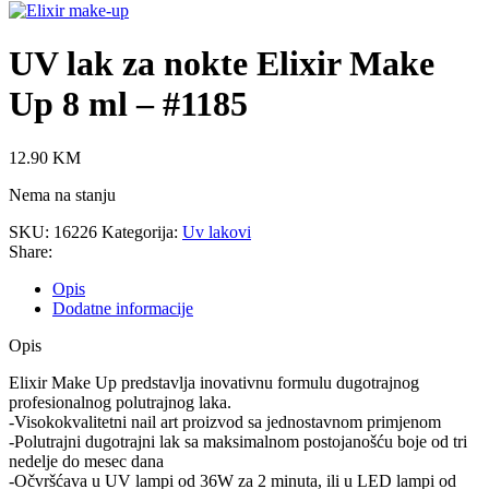
UV lak za nokte Elixir Make
Up 8 ml – #1185
12.90
KM
Nema na stanju
SKU:
16226
Kategorija:
Uv lakovi
Share:
Opis
Dodatne informacije
Opis
Elixir Make Up predstavlja inovativnu formulu dugotrajnog
profesionalnog polutrajnog laka.
-Visokokvalitetni nail art proizvod sa jednostavnom primjenom
-Polutrajni dugotrajni lak sa maksimalnom postojanošću boje od tri
nedelje do mesec dana
-Očvršćava u UV lampi od 36W za 2 minuta, ili u LED lampi od