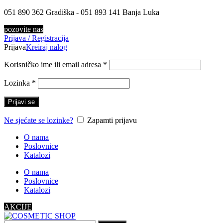
051 890 362 Gradiška - 051 893 141 Banja Luka
pozovite nas
Prijava / Registracija
Prijava
Kreiraj nalog
Korisničko ime ili email adresa
*
Lozinka
*
Prijavi se
Ne sjećate se lozinke?
Zapamti prijavu
O nama
Poslovnice
Katalozi
O nama
Poslovnice
Katalozi
AKCIJE