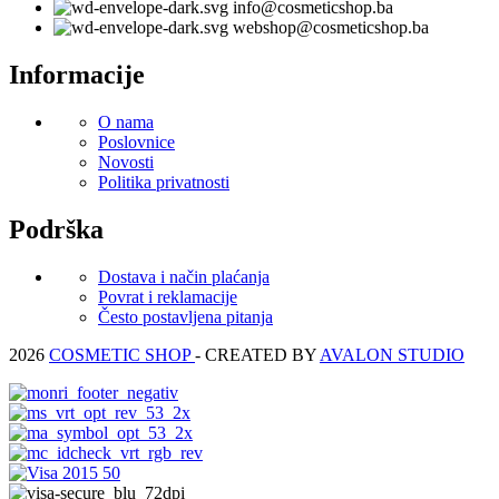
info@cosmeticshop.ba
webshop@cosmeticshop.ba
Informacije
O nama
Poslovnice
Novosti
Politika privatnosti
Podrška
Dostava i način plaćanja
Povrat i reklamacije
Često postavljena pitanja
2026
COSMETIC SHOP
- CREATED BY
AVALON STUDIO