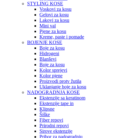
STYLING KOSE
Voskovi za kosu
Gelovi za kosu
Lakovi za kosu
Mini val
Pjene za kosu
Kreme, paste i pomade
BOJENJE KOSE
Boje za kosu
Hidrogeni
Blanševi
Boje za kosu
Kolor sprejevi
Kolor pjene
Proizvodi protv žutila
Uklanjanje boje za kosu
NADOGRADNJA KOSE
Ekstenzije sa keratinom
Ekstenzije tape in
Klipsne
Šiške
Fiber repovi
Prirodni repovi
Sirove ekstenzije
Pribor za nadogradnju