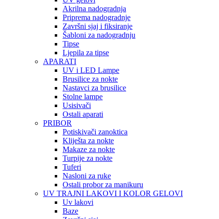
Akrilna nadogradnja
Priprema nadogradnje
Završni sjaj i fiksiranje
Šabloni za nadogradnju
Tipse
Ljepila za tipse
APARATI
UV i LED Lampe
Brusilice za nokte
Nastavci za brusilice
Stolne lampe
Usisivači
Ostali aparati
PRIBOR
Potiskivači zanoktica
Kliješta za nokte
Makaze za nokte
Turpije za nokte
Tuferi
Nasloni za ruke
Ostali probor za manikuru
UV TRAJNI LAKOVI I KOLOR GELOVI
Uv lakovi
Baze