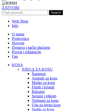
ZATVORI
Search
Web Shop
Info
O nama
Poslovnica
Novosti
Dostava i način plaćanja
Povrat i reklamcije
Faq
KOSA
NJEGA ZA KOSU
Šamponi
Ampule za kosu
Maske za kosu
Fluidi i kristali
Balzami
Serumi i eliksiri
Tretmani za kosu
Ulja za njegu kose
Sjajila za kosu